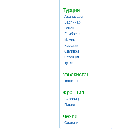
Турция
Адапазары
Баспинар
Гонен
Енибосна
Измир
Каратай
Силиври
Стамбул
Тузла
Узбекистан
Ташкент
Франция
Биарриц
Париж
Чехия
Славичин