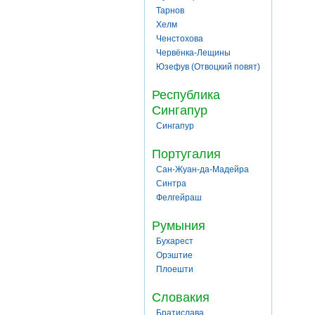
Тарнов
Хелм
Ченстохова
Червёнка-Лещины
Юзефув (Отвоцкий повят)
Республика
Сингапур
Сингапур
Португалия
Сан-Жуан-да-Мадейра
Синтра
Фелгейраш
Румыния
Бухарест
Орэштие
Плоешти
Словакия
Братислава