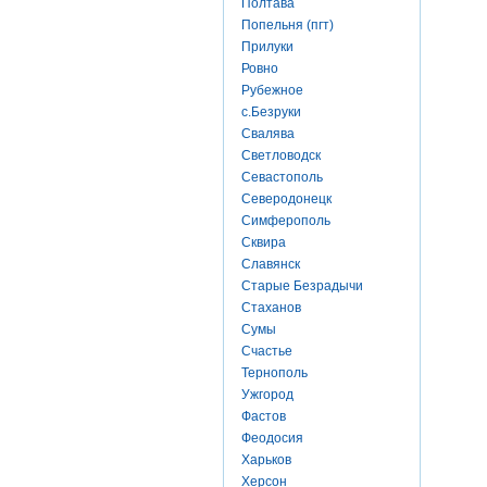
Полтава
Попельня (пгт)
Прилуки
Ровно
Рубежное
с.Безруки
Свалява
Светловодск
Севастополь
Северодонецк
Симферополь
Сквира
Славянск
Старые Безрадычи
Стаханов
Сумы
Счастье
Тернополь
Ужгород
Фастов
Феодосия
Харьков
Херсон