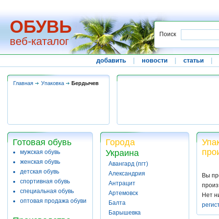
ОБУВЬ
Поиск
веб-каталог
добавить
|
новости
|
статьи
|
Главная
Упаковка
Бердычев
Готовая обувь
Города
Упа
про
Украина
мужская обувь
женская обувь
Авангард (пгт)
детская обувь
Александрия
Вы пр
спортивная обувь
Антрацит
произ
специальная обувь
Артемовск
Нет н
оптовая продажа обуви
Балта
регис
Барышевка