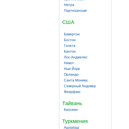
Нитра
Партизанське
США
Бивертон
Бостон
Голета
Кантон
Лос-Анджелес
Нивот
Нью Йорк
Орландо
Санта Моника
Северный Андовер
Феирфакс
Тайвань
Каосиан
Туркмения
Ашхабад