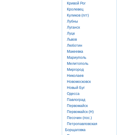
Кривой Рог
Кролевец
Куликов (пгт)
Лубны
Луганск
Луцк
Львов
Люботин
Макеевка
Мариуполь
Мелитополь
Миргород
Николаев
Новомосковск
Новый Буг
Одесса
Павлоград
Первомайск
Первомайск (Н)
Песочин (пос.)
Петропавловская
Борщаговка