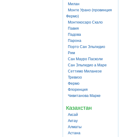
Милан
Монте Урано (провинция
Фермо)
Монтекосаро Скало
Павия
Падова
Парона
Порто Сан Эльпидио
Рим
Сан Мауро Пасколи
Сан Эльпидио а Маре
Сеттимо Миланезе
Тревизо
Фермо
Флоренция
Чивитанова Марке
Казахстан
Аксай
Актау
Алматы
Астана