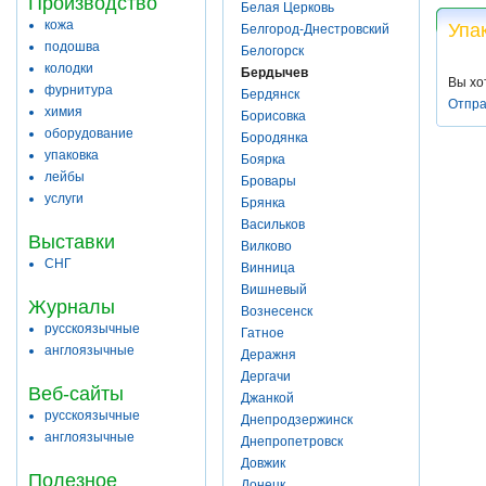
Производство
Белая Церковь
кожа
Упа
Белгород-Днестровский
подошва
Белогорск
колодки
Бердычев
Вы хо
фурнитура
Бердянск
Отпра
химия
Борисовка
оборудование
Бородянка
упаковка
Боярка
лейбы
Бровары
услуги
Брянка
Васильков
Выставки
Вилково
СНГ
Винница
Вишневый
Журналы
Вознесенск
русскоязычные
Гатное
англоязычные
Деражня
Дергачи
Веб-сайты
Джанкой
русскоязычные
Днепродзержинск
англоязычные
Днепропетровск
Довжик
Полезное
Донецк