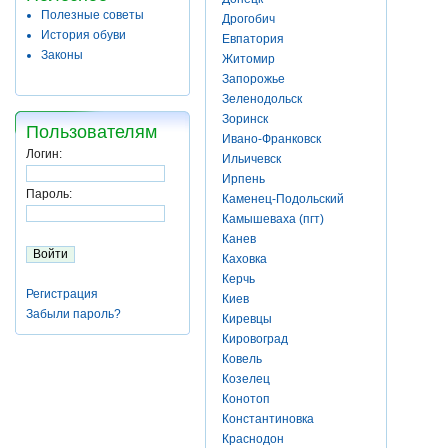
Полезные советы
Дрогобич
История обуви
Евпатория
Законы
Житомир
Запорожье
Зеленодольск
Зоринск
Пользователям
Ивано-Франковск
Логин:
Ильичевск
Ирпень
Пароль:
Каменец-Подольский
Камышеваха (пгт)
Канев
Каховка
Керчь
Регистрация
Киев
Забыли пароль?
Киревцы
Кировоград
Ковель
Козелец
Конотоп
Константиновка
Краснодон