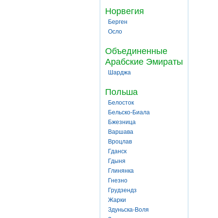
Норвегия
Берген
Осло
Объединенные
Арабские Эмираты
Шарджа
Польша
Белосток
Бельско-Биала
Бжезница
Варшава
Вроцлав
Гданск
Гдыня
Глинянка
Гнезно
Грудзендз
Жарки
Здуньска-Воля