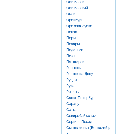
Октябрьск
Октябрьский
Омск
Оренбург
Орехово-Зуево
Пенза
Пермь
Печоры
Подольск
Псков
Пятигорск
Россошь
Ростов-на-Дону
Рудня
Руза
Рязань
Санкт-Петербург
Сарапул
Сатка
Северобайкальск
Сергиев Посад
Смышляевка (Волжский р-
н)