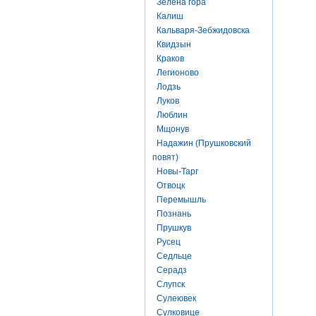
Зелена гора
Калиш
Кальваря-Зебжидовска
Квидзын
Краков
Легионово
Лодзь
Луков
Люблин
Мщонув
Надажин (Прушковский
повят)
Новы-Тарг
Отвоцк
Перемышль
Познань
Прушкув
Русец
Седльце
Серадз
Слупск
Сулеювек
Сулковице