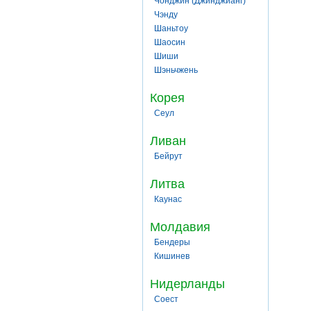
Чонджин (Джинджианг)
Чэнду
Шаньтоу
Шаосин
Шиши
Шэньчжень
Корея
Сеул
Ливан
Бейрут
Литва
Каунас
Молдавия
Бендеры
Кишинев
Нидерланды
Соест