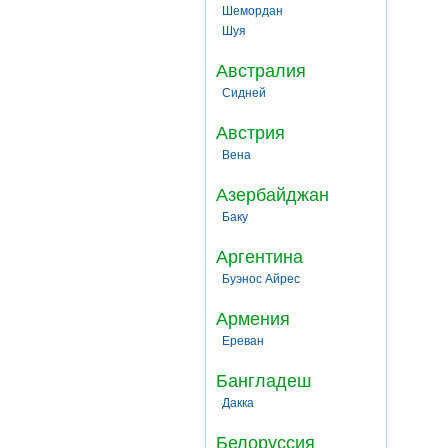
Шемордан
Шуя
Австралия
Сидней
Австрия
Вена
Азербайджан
Баку
Аргентина
Буэнос Айрес
Армения
Ереван
Бангладеш
Дакка
Белоруссия