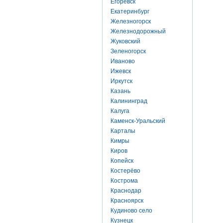
Егоревск
Екатеринбург
Железногорск
Железнодорожный
Жуковский
Зеленогорск
Иваново
Ижевск
Иркутск
Казань
Калининград
Калуга
Каменск-Уральский
Карталы
Кимры
Киров
Копейск
Костерёво
Кострома
Краснодар
Красноярск
Кудиново село
Кузнецк