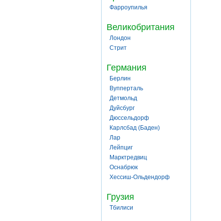
Фарроупилья
Великобритания
Лондон
Стрит
Германия
Берлин
Вупперталь
Детмольд
Дуйсбург
Дюссельдорф
Карлсбад (Баден)
Лар
Лейпциг
Марктредвиц
Оснабрюк
Хессиш-Ольдендорф
Грузия
Тбилиси