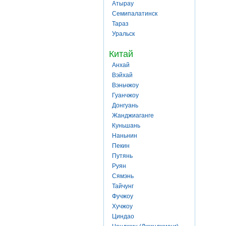
Атырау
Семипалатинск
Тараз
Уральск
Китай
Анхай
Вэйхай
Вэньчжоу
Гуанчжоу
Донгуань
Жанджиаганге
Куньшань
Наньнин
Пекин
Путянь
Руян
Сямэнь
Тайчунг
Фучжоу
Хучжоу
Циндао