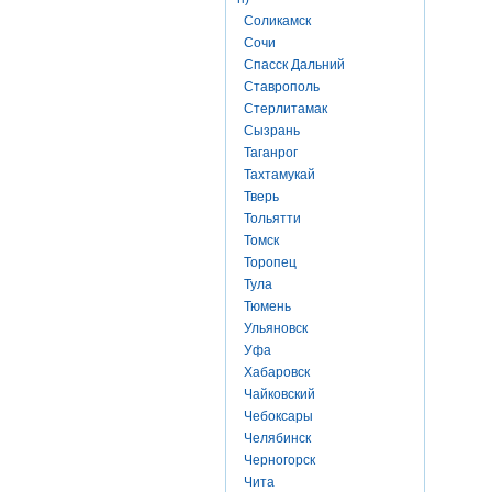
Соликамск
Сочи
Спасск Дальний
Ставрополь
Стерлитамак
Сызрань
Таганрог
Тахтамукай
Тверь
Тольятти
Томск
Торопец
Тула
Тюмень
Ульяновск
Уфа
Хабаровск
Чайковский
Чебоксары
Челябинск
Черногорск
Чита