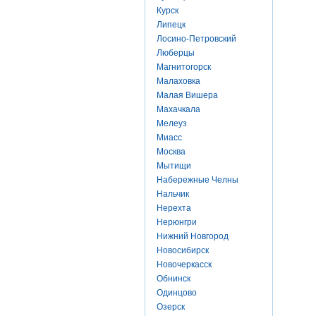
Курск
Липецк
Лосино-Петровский
Люберцы
Магнитогорск
Малаховка
Малая Вишера
Махачкала
Мелеуз
Миасс
Москва
Мытищи
Набережные Челны
Нальчик
Нерехта
Нерюнгри
Нижний Новгород
Новосибирск
Новочеркасск
Обнинск
Одинцово
Озерск