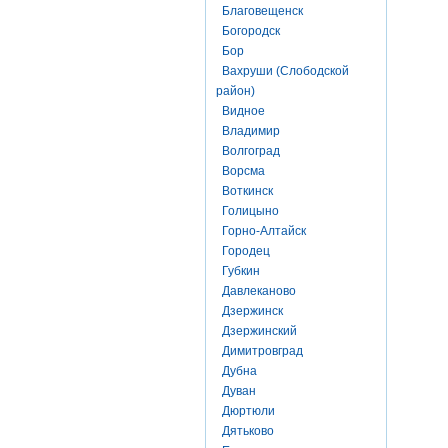
Благовещенск
Богородск
Бор
Вахруши (Слободской
район)
Видное
Владимир
Волгоград
Ворсма
Воткинск
Голицыно
Горно-Алтайск
Городец
Губкин
Давлеканово
Дзержинск
Дзержинский
Димитровград
Дубна
Дуван
Дюртюли
Дятьково