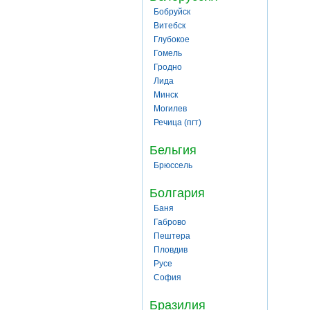
Бобруйск
Витебск
Глубокое
Гомель
Гродно
Лида
Минск
Могилев
Речица (пгт)
Бельгия
Брюссель
Болгария
Баня
Габрово
Пештера
Пловдив
Русе
София
Бразилия