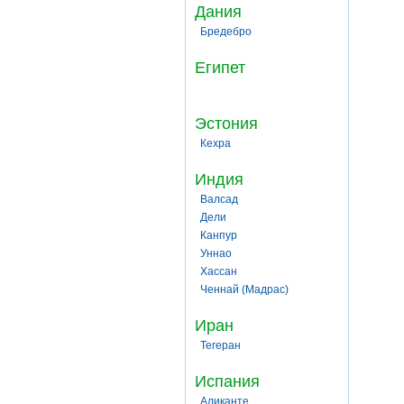
Дания
Бредебро
Египет
Эстония
Кехра
Индия
Валсад
Дели
Канпур
Уннао
Хассан
Ченнай (Мадрас)
Иран
Тегеран
Испания
Аликанте