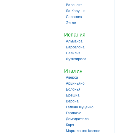
Валенсия
Ла-Корунья
Сарагоса
Эльче
Испания
Альманса
Барселона
Севилья
Фуэнхирола
Италия
Аверса
Арциньяно
Болонья
Брешиа
Верона
Галено Фуцечио
Гарласко
Домодоссола
Карэ
Маркало кон Косоне