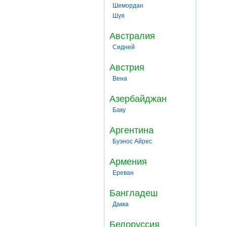
Шемордан
Шуя
Австралия
Сидней
Австрия
Вена
Азербайджан
Баку
Аргентина
Буэнос Айрес
Армения
Ереван
Бангладеш
Дакка
Белоруссия