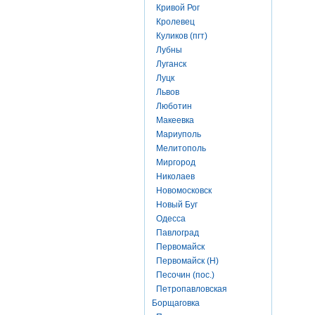
Кривой Рог
Кролевец
Куликов (пгт)
Лубны
Луганск
Луцк
Львов
Люботин
Макеевка
Мариуполь
Мелитополь
Миргород
Николаев
Новомосковск
Новый Буг
Одесса
Павлоград
Первомайск
Первомайск (Н)
Песочин (пос.)
Петропавловская
Борщаговка