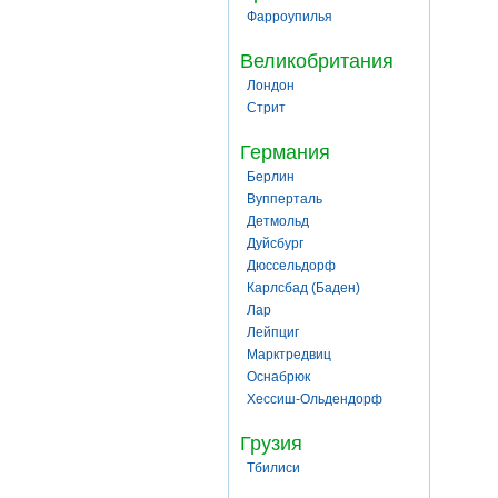
Фарроупилья
Великобритания
Лондон
Стрит
Германия
Берлин
Вупперталь
Детмольд
Дуйсбург
Дюссельдорф
Карлсбад (Баден)
Лар
Лейпциг
Марктредвиц
Оснабрюк
Хессиш-Ольдендорф
Грузия
Тбилиси