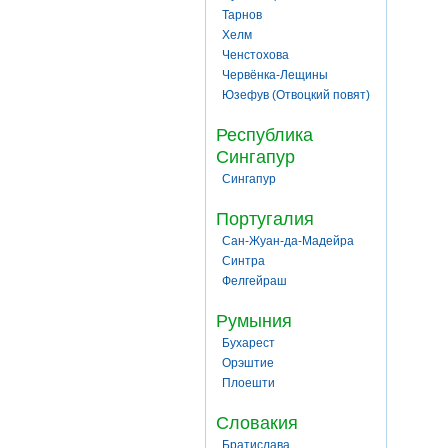
Тарнов
Хелм
Ченстохова
Червёнка-Лещины
Юзефув (Отвоцкий повят)
Республика
Сингапур
Сингапур
Португалия
Сан-Жуан-да-Мадейра
Синтра
Фелгейраш
Румыния
Бухарест
Орэштие
Плоешти
Словакия
Братислава