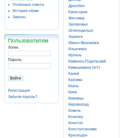
Полезные советы
Дрогобич
История обуви
Евпатория
Законы
Житомир
Запорожье
Зеленодольск
Зоринск
Пользователям
Ивано-Франковск
Логин:
Ильичевск
Ирпень
Пароль:
Каменец-Подольский
Камышеваха (пгт)
Канев
Каховка
Керчь
Регистрация
Киев
Забыли пароль?
Киревцы
Кировоград
Ковель
Козелец
Конотоп
Константиновка
Краснодон