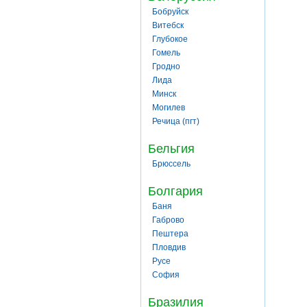
Бобруйск
Витебск
Глубокое
Гомель
Гродно
Лида
Минск
Могилев
Речица (пгт)
Бельгия
Брюссель
Болгария
Баня
Габрово
Пештера
Пловдив
Русе
София
Бразилия