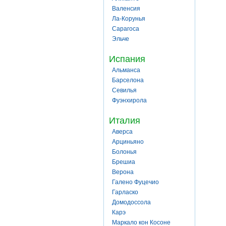
Валенсия
Ла-Корунья
Сарагоса
Эльче
Испания
Альманса
Барселона
Севилья
Фуэнхирола
Италия
Аверса
Арциньяно
Болонья
Брешиа
Верона
Галено Фуцечио
Гарласко
Домодоссола
Карэ
Маркало кон Косоне