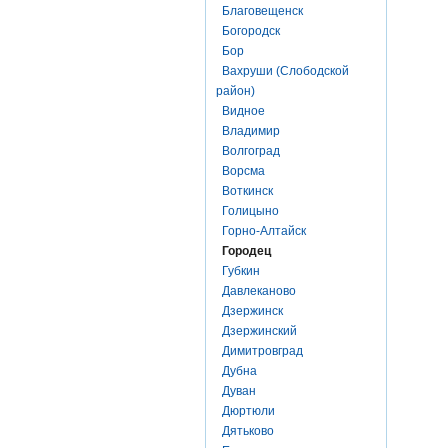
Благовещенск
Богородск
Бор
Вахруши (Слободской
район)
Видное
Владимир
Волгоград
Ворсма
Воткинск
Голицыно
Горно-Алтайск
Городец
Губкин
Давлеканово
Дзержинск
Дзержинский
Димитровград
Дубна
Дуван
Дюртюли
Дятьково