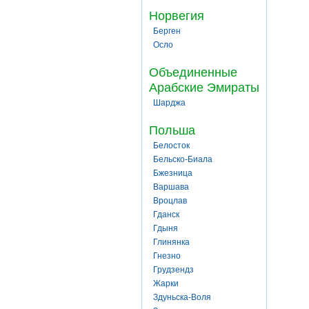
Норвегия
Берген
Осло
Объединенные
Арабские Эмираты
Шарджа
Польша
Белосток
Бельско-Биала
Бжезница
Варшава
Вроцлав
Гданск
Гдыня
Глинянка
Гнезно
Грудзендз
Жарки
Здуньска-Воля