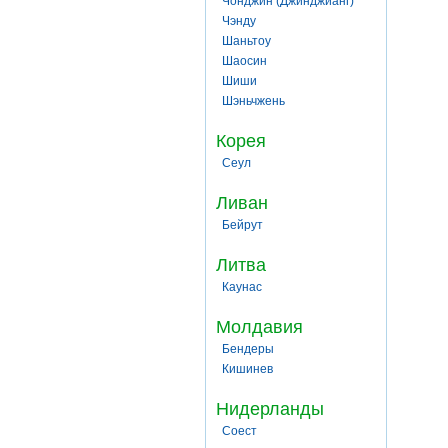
Чонджин (Джинджианг)
Чэнду
Шаньтоу
Шаосин
Шиши
Шэньчжень
Корея
Сеул
Ливан
Бейрут
Литва
Каунас
Молдавия
Бендеры
Кишинев
Нидерланды
Соест