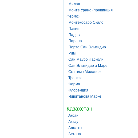
Милан
Монте Урано (провинция
Фермо)
Монтекосаро Скало
Павия
Падова
Парона
Порто Сан Эльпидио
Рим
Сан Мауро Пасколи
Сан Эльпидио а Маре
Сеттимо Миланезе
Тревизо
Фермо
Флоренция
Чивитанова Марке
Казахстан
Аксай
Актау
Алматы
Астана