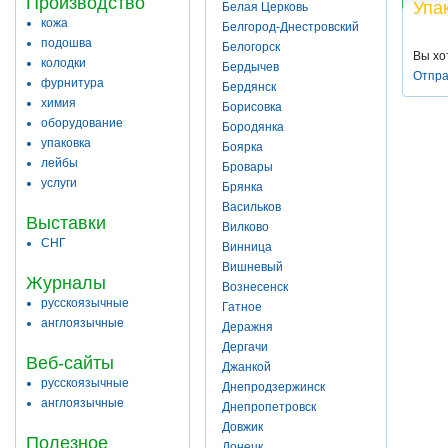
Производство
Упа
Белая Церковь
кожа
Белгород-Днестровский
подошва
Белогорск
Вы хо
колодки
Бердычев
Отпра
фурнитура
Бердянск
химия
Борисовка
оборудование
Бородянка
упаковка
Боярка
лейбы
Бровары
услуги
Брянка
Васильков
Выставки
Вилково
СНГ
Винница
Вишневый
Журналы
Вознесенск
русскоязычные
Гатное
англоязычные
Деражня
Дергачи
Веб-сайты
Джанкой
русскоязычные
Днепродзержинск
англоязычные
Днепропетровск
Довжик
Полезное
Донецк