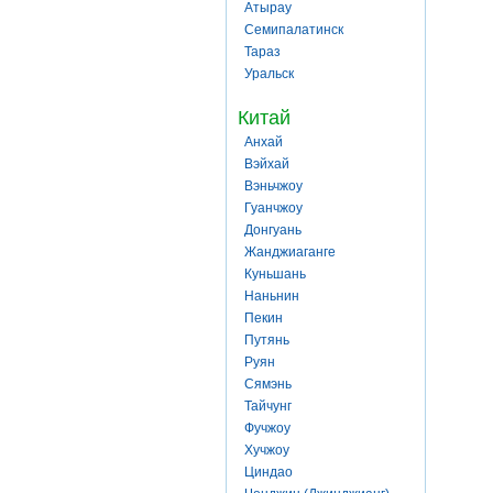
Атырау
Семипалатинск
Тараз
Уральск
Китай
Анхай
Вэйхай
Вэньчжоу
Гуанчжоу
Донгуань
Жанджиаганге
Куньшань
Наньнин
Пекин
Путянь
Руян
Сямэнь
Тайчунг
Фучжоу
Хучжоу
Циндао