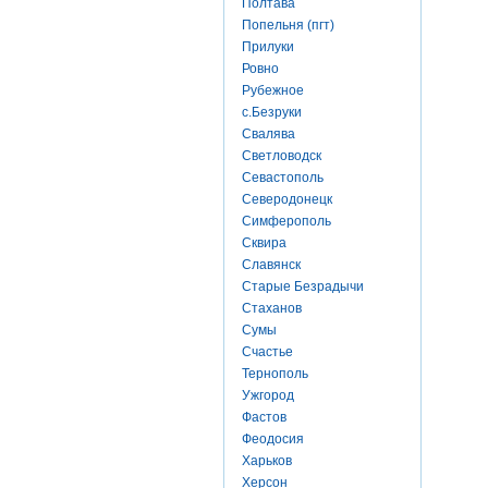
Полтава
Попельня (пгт)
Прилуки
Ровно
Рубежное
с.Безруки
Свалява
Светловодск
Севастополь
Северодонецк
Симферополь
Сквира
Славянск
Старые Безрадычи
Стаханов
Сумы
Счастье
Тернополь
Ужгород
Фастов
Феодосия
Харьков
Херсон