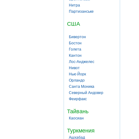
Нитра
Партизанське
США
Бивертон
Бостон
Голета
Кантон
Лос-Анджелес
Нивот
Нью Йорк
Орландо
Санта Моника
Северный Андовер
Феирфакс
Тайвань
Каосиан
Туркмения
Ашхабад