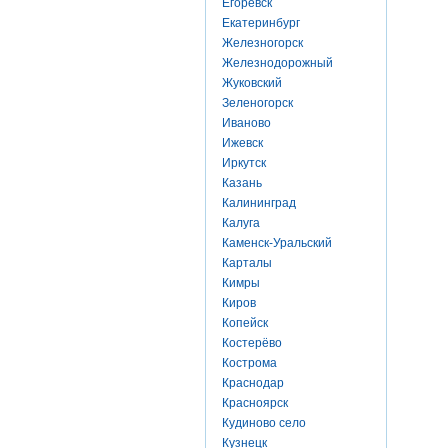
Егоревск
Екатеринбург
Железногорск
Железнодорожный
Жуковский
Зеленогорск
Иваново
Ижевск
Иркутск
Казань
Калининград
Калуга
Каменск-Уральский
Карталы
Кимры
Киров
Копейск
Костерёво
Кострома
Краснодар
Красноярск
Кудиново село
Кузнецк