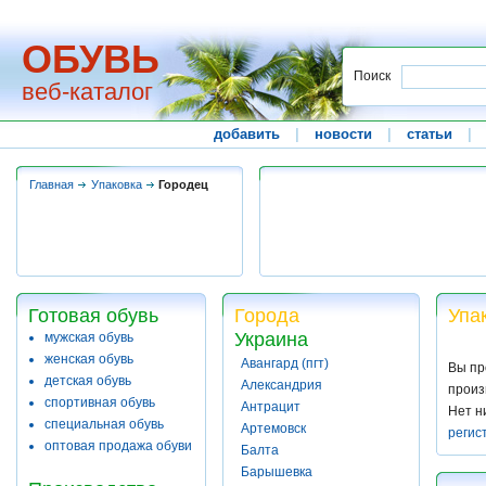
ОБУВЬ
Поиск
веб-каталог
добавить
|
новости
|
статьи
|
Главная
Упаковка
Городец
Готовая обувь
Города
Упа
Украина
мужская обувь
женская обувь
Авангард (пгт)
Вы пр
детская обувь
Александрия
произ
спортивная обувь
Антрацит
Нет н
специальная обувь
Артемовск
регис
оптовая продажа обуви
Балта
Барышевка