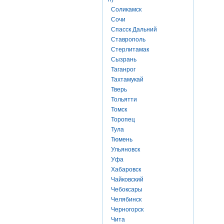
Соликамск
Сочи
Спасск Дальний
Ставрополь
Стерлитамак
Сызрань
Таганрог
Тахтамукай
Тверь
Тольятти
Томск
Торопец
Тула
Тюмень
Ульяновск
Уфа
Хабаровск
Чайковский
Чебоксары
Челябинск
Черногорск
Чита