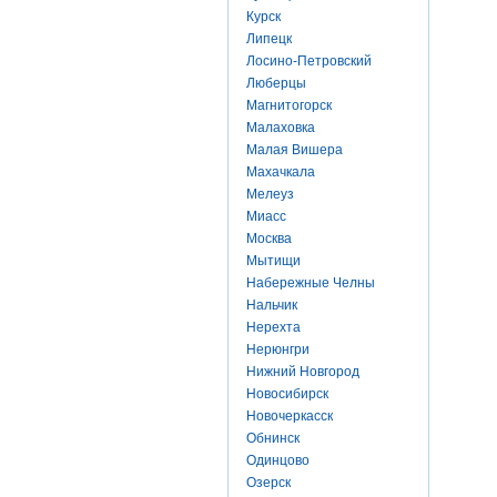
Курск
Липецк
Лосино-Петровский
Люберцы
Магнитогорск
Малаховка
Малая Вишера
Махачкала
Мелеуз
Миасс
Москва
Мытищи
Набережные Челны
Нальчик
Нерехта
Нерюнгри
Нижний Новгород
Новосибирск
Новочеркасск
Обнинск
Одинцово
Озерск