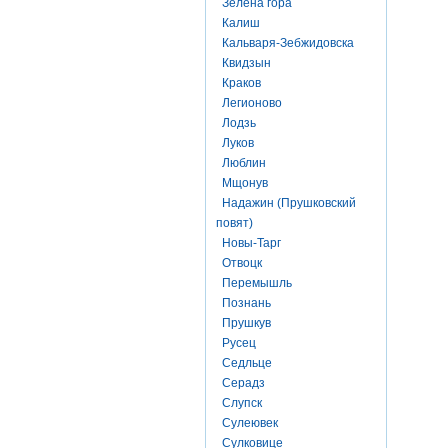
Зелена гора
Калиш
Кальваря-Зебжидовска
Квидзын
Краков
Легионово
Лодзь
Луков
Люблин
Мщонув
Надажин (Прушковский
повят)
Новы-Тарг
Отвоцк
Перемышль
Познань
Прушкув
Русец
Седльце
Серадз
Слупск
Сулеювек
Сулковице