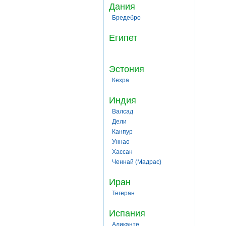
Дания
Бредебро
Египет
Эстония
Кехра
Индия
Валсад
Дели
Канпур
Уннао
Хассан
Ченнай (Мадрас)
Иран
Тегеран
Испания
Аликанте