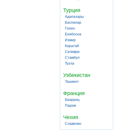
Турция
Адапазары
Баспинар
Гонен
Енибосна
Измир
Каратай
Силиври
Стамбул
Тузла
Узбекистан
Ташкент
Франция
Биарриц
Париж
Чехия
Славичин