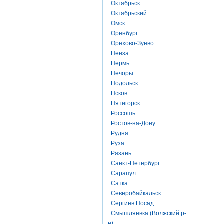
Октябрьск
Октябрьский
Омск
Оренбург
Орехово-Зуево
Пенза
Пермь
Печоры
Подольск
Псков
Пятигорск
Россошь
Ростов-на-Дону
Рудня
Руза
Рязань
Санкт-Петербург
Сарапул
Сатка
Северобайкальск
Сергиев Посад
Смышляевка (Волжский р-
н)