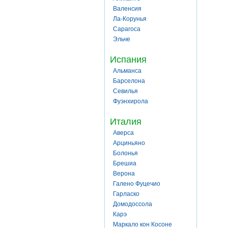
Валенсия
Ла-Корунья
Сарагоса
Эльче
Испания
Альманса
Барселона
Севилья
Фуэнхирола
Италия
Аверса
Арциньяно
Болонья
Брешиа
Верона
Галено Фуцечио
Гарласко
Домодоссола
Карэ
Маркало кон Косоне