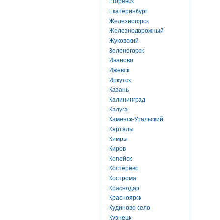
Егоревск
Екатеринбург
Железногорск
Железнодорожный
Жуковский
Зеленогорск
Иваново
Ижевск
Иркутск
Казань
Калининград
Калуга
Каменск-Уральский
Карталы
Кимры
Киров
Копейск
Костерёво
Кострома
Краснодар
Красноярск
Кудиново село
Кузнецк