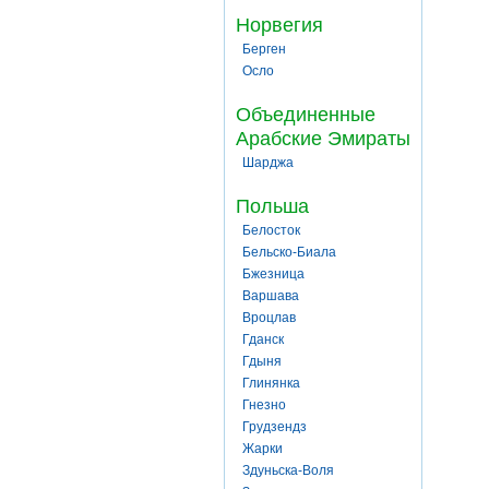
Норвегия
Берген
Осло
Объединенные
Арабские Эмираты
Шарджа
Польша
Белосток
Бельско-Биала
Бжезница
Варшава
Вроцлав
Гданск
Гдыня
Глинянка
Гнезно
Грудзендз
Жарки
Здуньска-Воля