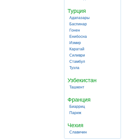
Турция
Адапазары
Баспинар
Гонен
Енибосна
Измир
Каратай
Силиври
Стамбул
Тузла
Узбекистан
Ташкент
Франция
Биарриц
Париж
Чехия
Славичин