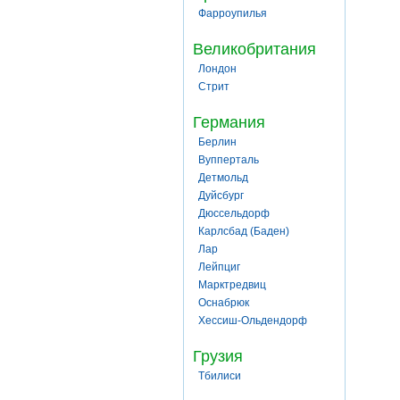
Фарроупилья
Великобритания
Лондон
Стрит
Германия
Берлин
Вупперталь
Детмольд
Дуйсбург
Дюссельдорф
Карлсбад (Баден)
Лар
Лейпциг
Марктредвиц
Оснабрюк
Хессиш-Ольдендорф
Грузия
Тбилиси