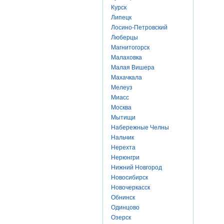
Курск
Липецк
Лосино-Петровский
Люберцы
Магнитогорск
Малаховка
Малая Вишера
Махачкала
Мелеуз
Миасс
Москва
Мытищи
Набережные Челны
Нальчик
Нерехта
Нерюнгри
Нижний Новгород
Новосибирск
Новочеркасск
Обнинск
Одинцово
Озерск