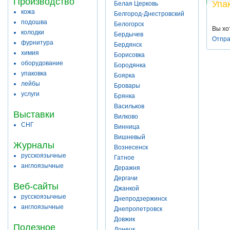
Производство
Упа
Белая Церковь
кожа
Белгород-Днестровский
подошва
Белогорск
Вы хо
колодки
Бердычев
Отпра
фурнитура
Бердянск
химия
Борисовка
оборудование
Бородянка
упаковка
Боярка
лейбы
Бровары
услуги
Брянка
Васильков
Выставки
Вилково
СНГ
Винница
Вишневый
Журналы
Вознесенск
русскоязычные
Гатное
англоязычные
Деражня
Дергачи
Веб-сайты
Джанкой
русскоязычные
Днепродзержинск
англоязычные
Днепропетровск
Довжик
Полезное
Донецк