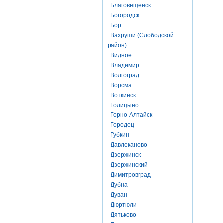
Благовещенск
Богородск
Бор
Вахруши (Слободской
район)
Видное
Владимир
Волгоград
Ворсма
Воткинск
Голицыно
Горно-Алтайск
Городец
Губкин
Давлеканово
Дзержинск
Дзержинский
Димитровград
Дубна
Дуван
Дюртюли
Дятьково