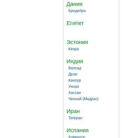
Дания
Бредебро
Египет
Эстония
Кехра
Индия
Валсад
Дели
Канпур
Уннао
Хассан
Ченнай (Мадрас)
Иран
Тегеран
Испания
Аликанте