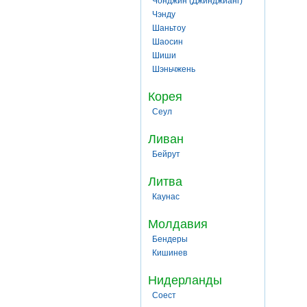
Чонджин (Джинджианг)
Чэнду
Шаньтоу
Шаосин
Шиши
Шэньчжень
Корея
Сеул
Ливан
Бейрут
Литва
Каунас
Молдавия
Бендеры
Кишинев
Нидерланды
Соест