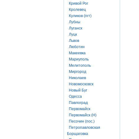
Кривой Рог
Кролевец
Куликов (пгт)
Лубны
Луганск
Луцк
Львов
Люботин
Макеевка
Мариуполь
Мелитополь
Миргород
Николаев
Новомосковск
Новый Буг
Одесса
Павлоград
Первомайск
Первомайск (Н)
Песочин (пос.)
Петропавловская
Борщаговка