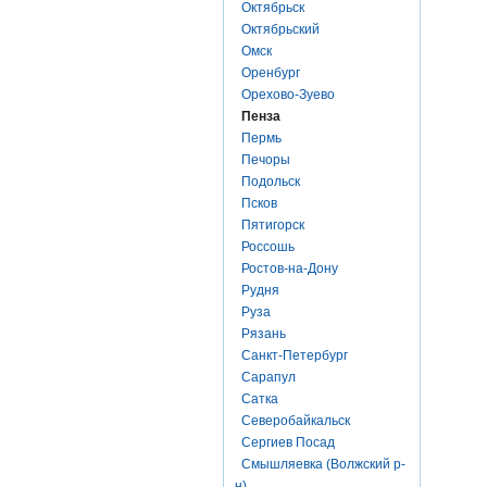
Октябрьск
Октябрьский
Омск
Оренбург
Орехово-Зуево
Пенза
Пермь
Печоры
Подольск
Псков
Пятигорск
Россошь
Ростов-на-Дону
Рудня
Руза
Рязань
Санкт-Петербург
Сарапул
Сатка
Северобайкальск
Сергиев Посад
Смышляевка (Волжский р-
н)