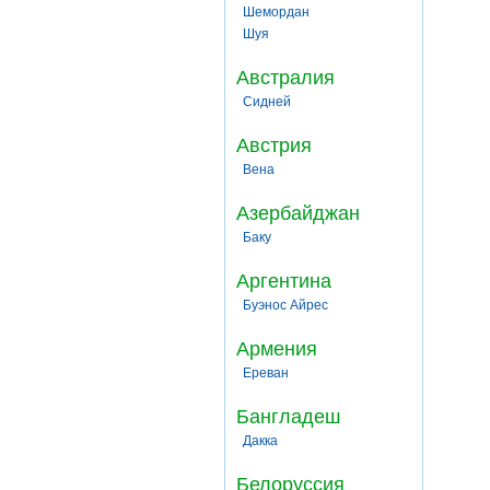
Шемордан
Шуя
Австралия
Сидней
Австрия
Вена
Азербайджан
Баку
Аргентина
Буэнос Айрес
Армения
Ереван
Бангладеш
Дакка
Белоруссия