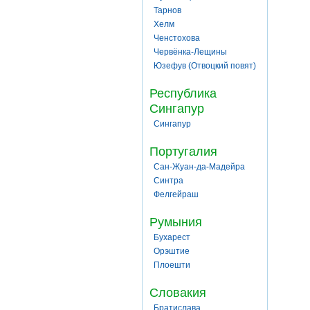
Тарнов
Хелм
Ченстохова
Червёнка-Лещины
Юзефув (Отвоцкий повят)
Республика
Сингапур
Сингапур
Португалия
Сан-Жуан-да-Мадейра
Синтра
Фелгейраш
Румыния
Бухарест
Орэштие
Плоешти
Словакия
Братислава