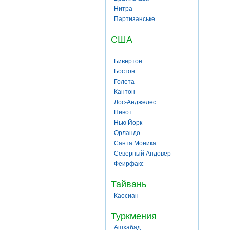
Нитра
Партизанське
США
Бивертон
Бостон
Голета
Кантон
Лос-Анджелес
Нивот
Нью Йорк
Орландо
Санта Моника
Северный Андовер
Феирфакс
Тайвань
Каосиан
Туркмения
Ашхабад