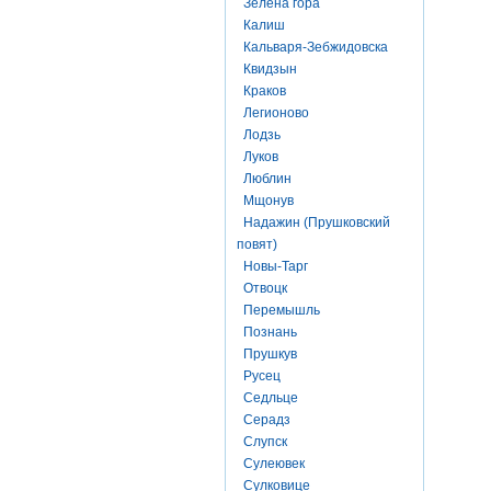
Зелена гора
Калиш
Кальваря-Зебжидовска
Квидзын
Краков
Легионово
Лодзь
Луков
Люблин
Мщонув
Надажин (Прушковский
повят)
Новы-Тарг
Отвоцк
Перемышль
Познань
Прушкув
Русец
Седльце
Серадз
Слупск
Сулеювек
Сулковице