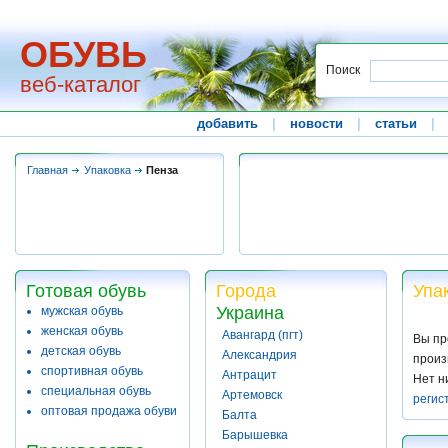
ОБУВЬ
Поиск
веб-каталог
добавить
|
новости
|
статьи
|
Главная
Упаковка
Пенза
Готовая обувь
Города
Упа
Украина
мужская обувь
женская обувь
Авангард (пгт)
Вы пр
детская обувь
Александрия
произ
спортивная обувь
Антрацит
Нет н
специальная обувь
Артемовск
регис
оптовая продажа обуви
Балта
Барышевка