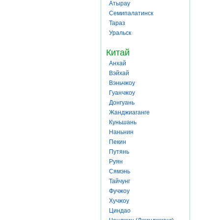
Атырау
Семипалатинск
Тараз
Уральск
Китай
Анхай
Вэйхай
Вэньчжоу
Гуанчжоу
Донгуань
Жанджиаганге
Куньшань
Наньнин
Пекин
Путянь
Руян
Сямэнь
Тайчунг
Фучжоу
Хучжоу
Циндао