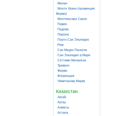
Милан
Монте Урано (провинция
Фермо)
Монтекосаро Скало
Павия
Падова
Парона
Порто Сан Эльпидио
Рим
Сан Мауро Пасколи
Сан Эльпидио а Маре
Сеттимо Миланезе
Тревизо
Фермо
Флоренция
Чивитанова Марке
Казахстан
Аксай
Актау
Алматы
Астана