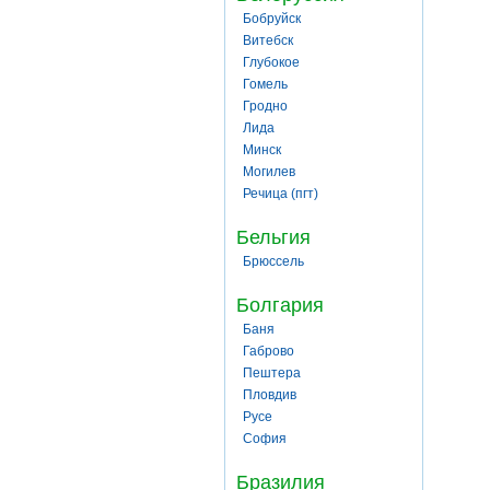
Бобруйск
Витебск
Глубокое
Гомель
Гродно
Лида
Минск
Могилев
Речица (пгт)
Бельгия
Брюссель
Болгария
Баня
Габрово
Пештера
Пловдив
Русе
София
Бразилия