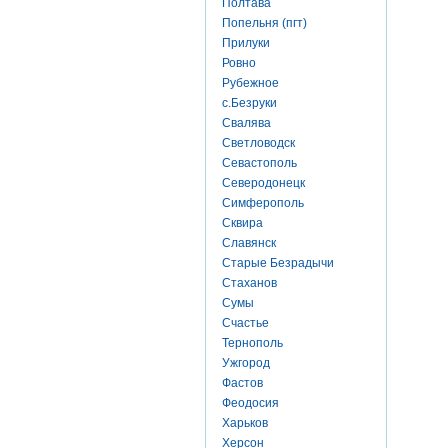
Полтава
Попельня (пгт)
Прилуки
Ровно
Рубежное
с.Безруки
Свалява
Светловодск
Севастополь
Северодонецк
Симферополь
Сквира
Славянск
Старые Безрадычи
Стаханов
Сумы
Счастье
Тернополь
Ужгород
Фастов
Феодосия
Харьков
Херсон