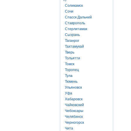
Соликамск
Сочи
Спасск Дальний
Ставрополь
Стерлитамак
Сызрань
Таганрог
Тахтамукай
Тверь
Тольятти
Томск
Торопец
Тула
Тюмень
Ульяновск
Уфа
Хабаровск
Чайковский
Чебоксары
Челябинск
Черногорск
Чита