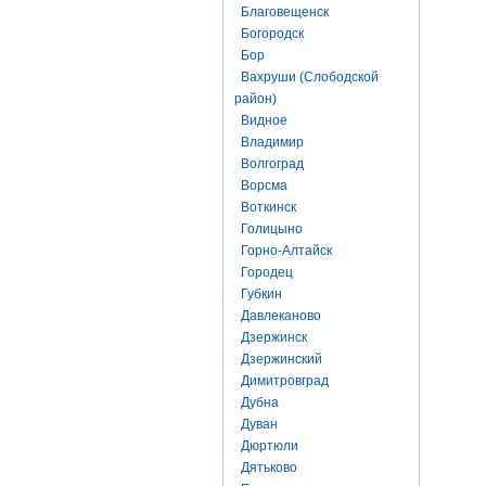
Благовещенск
Богородск
Бор
Вахруши (Слободской
район)
Видное
Владимир
Волгоград
Ворсма
Воткинск
Голицыно
Горно-Алтайск
Городец
Губкин
Давлеканово
Дзержинск
Дзержинский
Димитровград
Дубна
Дуван
Дюртюли
Дятьково