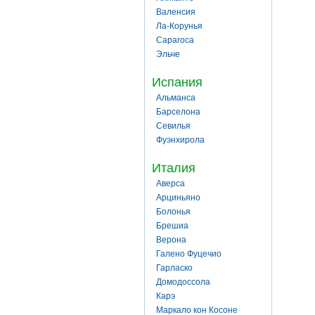
Валенсия
Ла-Корунья
Сарагоса
Эльче
Испания
Альманса
Барселона
Севилья
Фуэнхирола
Италия
Аверса
Арциньяно
Болонья
Брешиа
Верона
Галено Фуцечио
Гарласко
Домодоссола
Карэ
Маркало кон Косоне