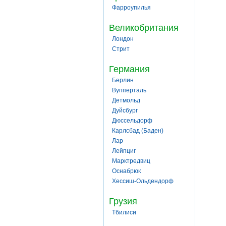
Фарроупилья
Великобритания
Лондон
Стрит
Германия
Берлин
Вупперталь
Детмольд
Дуйсбург
Дюссельдорф
Карлсбад (Баден)
Лар
Лейпциг
Марктредвиц
Оснабрюк
Хессиш-Ольдендорф
Грузия
Тбилиси