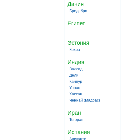
Дания
Бредебро
Египет
Эстония
Кехра
Индия
Валсад
Дели
Канпур
Уннао
Хассан
Ченнай (Мадрас)
Иран
Тегеран
Испания
Аликанте