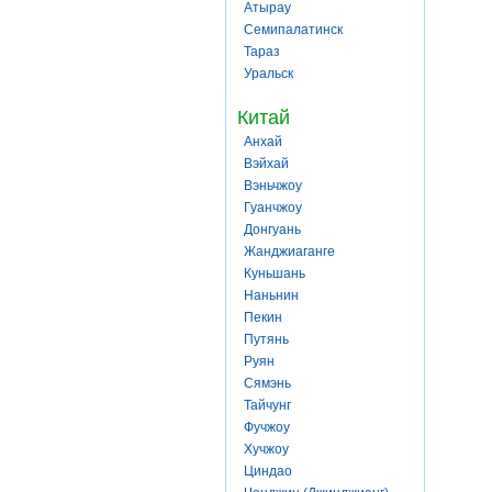
Атырау
Семипалатинск
Тараз
Уральск
Китай
Анхай
Вэйхай
Вэньчжоу
Гуанчжоу
Донгуань
Жанджиаганге
Куньшань
Наньнин
Пекин
Путянь
Руян
Сямэнь
Тайчунг
Фучжоу
Хучжоу
Циндао