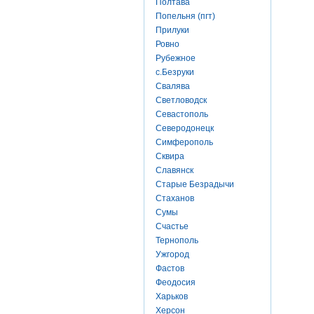
Полтава
Попельня (пгт)
Прилуки
Ровно
Рубежное
с.Безруки
Свалява
Светловодск
Севастополь
Северодонецк
Симферополь
Сквира
Славянск
Старые Безрадычи
Стаханов
Сумы
Счастье
Тернополь
Ужгород
Фастов
Феодосия
Харьков
Херсон