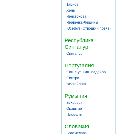
Тарнов
Хелм
Ченстохова
Червёнка-Лещины
Юзефув (Отвоцкий повят)
Республика
Сингапур
Сингапур
Португалия
Сан-Жуан-да-Мадейра
Синтра
Фелгейраш
Румыния
Бухарест
Орэштие
Плоешти
Словакия
Братислава