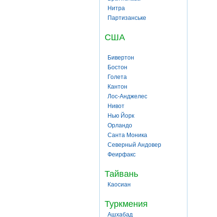
Нитра
Партизанське
США
Бивертон
Бостон
Голета
Кантон
Лос-Анджелес
Нивот
Нью Йорк
Орландо
Санта Моника
Северный Андовер
Феирфакс
Тайвань
Каосиан
Туркмения
Ашхабад