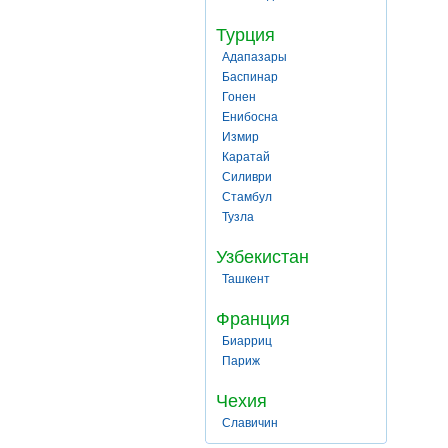
Турция
Адапазары
Баспинар
Гонен
Енибосна
Измир
Каратай
Силиври
Стамбул
Тузла
Узбекистан
Ташкент
Франция
Биарриц
Париж
Чехия
Славичин