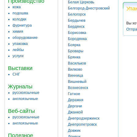
Производство
Белая Церковь
кожа
Упа
Белгород-Днестровский
подошва
Белогорск
колодки
Бердычев
Вы хо
фурнитура
Бердянск
Отпра
химия
Борисовка
оборудование
Бородянка
упаковка
Боярка
лейбы
Бровары
услуги
Брянка
Васильков
Выставки
Вилково
СНГ
Винница
Вишневый
Журналы
Вознесенск
русскоязычные
Гатное
англоязычные
Деражня
Дергачи
Веб-сайты
Джанкой
русскоязычные
Днепродзержинск
англоязычные
Днепропетровск
Довжик
Полезное
Донецк