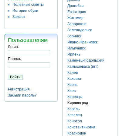
Полезные советы
Дрогобич
История обуви
Евпатория
Законы
Житомир
Запорожье
Зеленодольск
Зоринск
Пользователям
Ивано-Франковск
Логин:
Ильичевск
Ирпень
Пароль:
Каменец-Подольский
Камышеваха (пгт)
Канев
Каховка
Керчь
Регистрация
Киев
Забыли пароль?
Киревцы
Кировоград
Ковель
Козелец
Конотоп
Константиновка
Краснодон