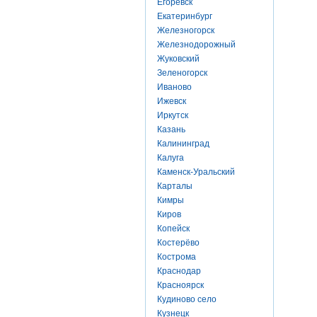
Егоревск
Екатеринбург
Железногорск
Железнодорожный
Жуковский
Зеленогорск
Иваново
Ижевск
Иркутск
Казань
Калининград
Калуга
Каменск-Уральский
Карталы
Кимры
Киров
Копейск
Костерёво
Кострома
Краснодар
Красноярск
Кудиново село
Кузнецк