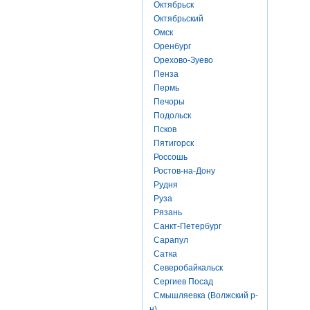
Октябрьск
Октябрьский
Омск
Оренбург
Орехово-Зуево
Пенза
Пермь
Печоры
Подольск
Псков
Пятигорск
Россошь
Ростов-на-Дону
Рудня
Руза
Рязань
Санкт-Петербург
Сарапул
Сатка
Северобайкальск
Сергиев Посад
Смышляевка (Волжский р-
н)