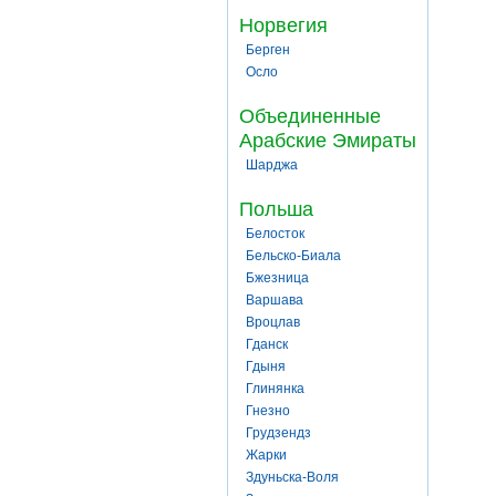
Норвегия
Берген
Осло
Объединенные
Арабские Эмираты
Шарджа
Польша
Белосток
Бельско-Биала
Бжезница
Варшава
Вроцлав
Гданск
Гдыня
Глинянка
Гнезно
Грудзендз
Жарки
Здуньска-Воля