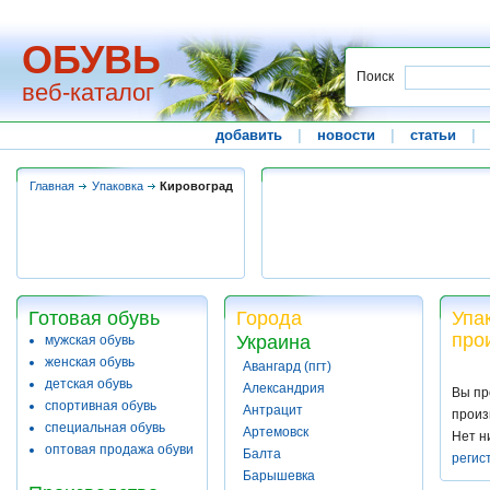
ОБУВЬ
Поиск
веб-каталог
добавить
|
новости
|
статьи
|
Главная
Упаковка
Кировоград
Готовая обувь
Города
Упа
про
Украина
мужская обувь
женская обувь
Авангард (пгт)
детская обувь
Александрия
Вы пр
спортивная обувь
Антрацит
произ
специальная обувь
Артемовск
Нет н
оптовая продажа обуви
Балта
регис
Барышевка