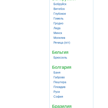
Бобруйск
Витебск
Глубокое
Гомель
Гродно
Лида
Минск
Могилев
Речица (пгт)
Бельгия
Брюссель
Болгария
Баня
Габрово
Пештера
Пловдив
Русе
София
Бразилия