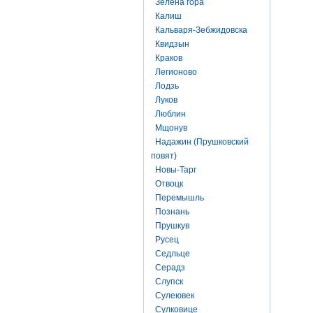
Зелена гора
Калиш
Кальваря-Зебжидовска
Квидзын
Краков
Легионово
Лодзь
Луков
Люблин
Мщонув
Надажин (Прушковский
повят)
Новы-Тарг
Отвоцк
Перемышль
Познань
Прушкув
Русец
Седльце
Серадз
Слупск
Сулеювек
Сулковице