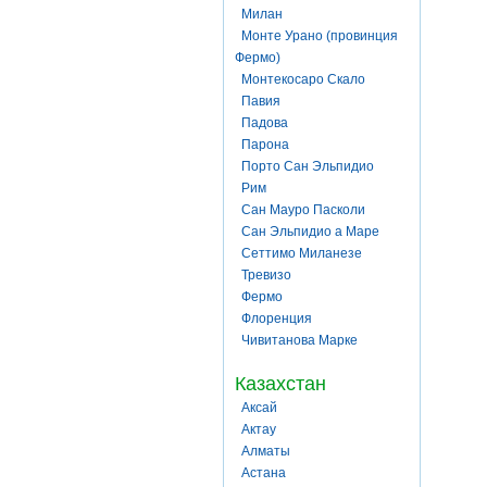
Милан
Монте Урано (провинция
Фермо)
Монтекосаро Скало
Павия
Падова
Парона
Порто Сан Эльпидио
Рим
Сан Мауро Пасколи
Сан Эльпидио а Маре
Сеттимо Миланезе
Тревизо
Фермо
Флоренция
Чивитанова Марке
Казахстан
Аксай
Актау
Алматы
Астана