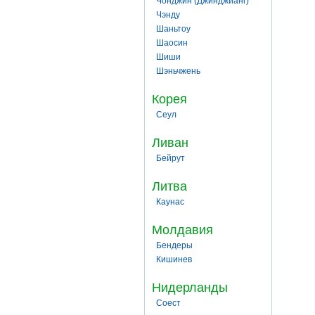
Чонджин (Джинджианг)
Чэнду
Шаньтоу
Шаосин
Шиши
Шэньчжень
Корея
Сеул
Ливан
Бейрут
Литва
Каунас
Молдавия
Бендеры
Кишинев
Нидерланды
Соест