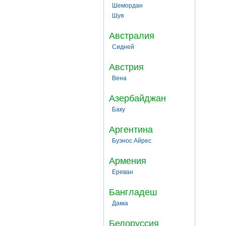
Шемордан
Шуя
Австралия
Сидней
Австрия
Вена
Азербайджан
Баку
Аргентина
Буэнос Айрес
Армения
Ереван
Бангладеш
Дакка
Белоруссия