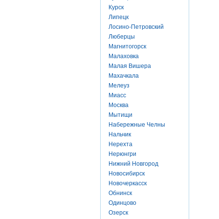
Курск
Липецк
Лосино-Петровский
Люберцы
Магнитогорск
Малаховка
Малая Вишера
Махачкала
Мелеуз
Миасс
Москва
Мытищи
Набережные Челны
Нальчик
Нерехта
Нерюнгри
Нижний Новгород
Новосибирск
Новочеркасск
Обнинск
Одинцово
Озерск