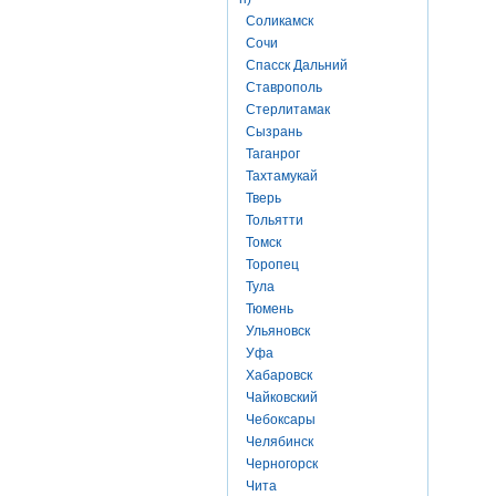
Соликамск
Сочи
Спасск Дальний
Ставрополь
Стерлитамак
Сызрань
Таганрог
Тахтамукай
Тверь
Тольятти
Томск
Торопец
Тула
Тюмень
Ульяновск
Уфа
Хабаровск
Чайковский
Чебоксары
Челябинск
Черногорск
Чита