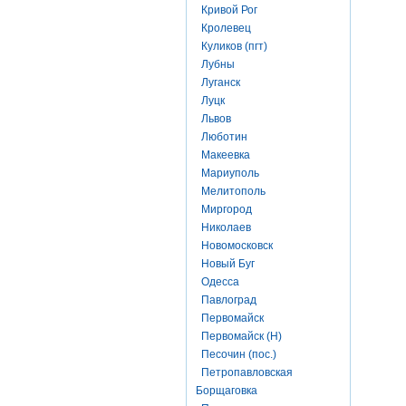
Кривой Рог
Кролевец
Куликов (пгт)
Лубны
Луганск
Луцк
Львов
Люботин
Макеевка
Мариуполь
Мелитополь
Миргород
Николаев
Новомосковск
Новый Буг
Одесса
Павлоград
Первомайск
Первомайск (Н)
Песочин (пос.)
Петропавловская
Борщаговка