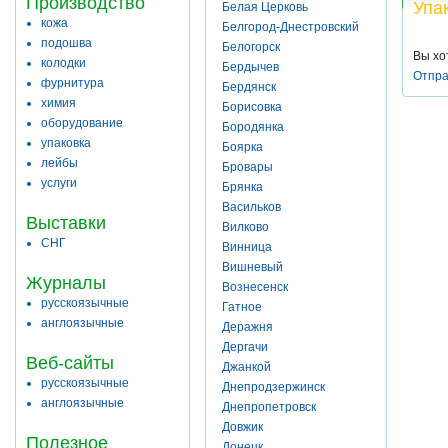
Производство
Упа
Белая Церковь
кожа
Белгород-Днестровский
подошва
Белогорск
Вы хо
колодки
Бердычев
Отпра
фурнитура
Бердянск
химия
Борисовка
оборудование
Бородянка
упаковка
Боярка
лейбы
Бровары
услуги
Брянка
Васильков
Выставки
Вилково
СНГ
Винница
Вишневый
Журналы
Вознесенск
русскоязычные
Гатное
англоязычные
Деражня
Дергачи
Веб-сайты
Джанкой
русскоязычные
Днепродзержинск
англоязычные
Днепропетровск
Довжик
Полезное
Донецк