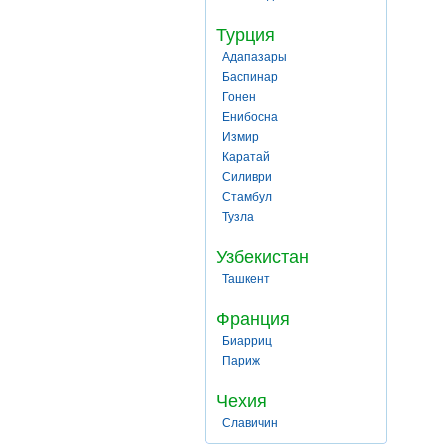
Турция
Адапазары
Баспинар
Гонен
Енибосна
Измир
Каратай
Силиври
Стамбул
Тузла
Узбекистан
Ташкент
Франция
Биарриц
Париж
Чехия
Славичин