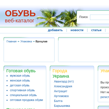
ОБУВЬ
Поиск
веб-каталог
добавить
|
новости
|
статьи
|
Главная
Упаковка
Вроцлав
Готовая обувь
Города
Упа
Украина
мужская обувь
женская обувь
Авангард (пгт)
Вы пр
детская обувь
Александрия
произ
спортивная обувь
Антрацит
Нет н
специальная обувь
Артемовск
регис
оптовая продажа обуви
Балта
Барышевка