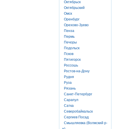
Октябрьск
Октябрьский
Омск
Оренбург
Орехово-Зуево
Пенза
Пермь
Печоры
Подольск
Псков
Пятигорск
Россошь
Ростов-на-Дону
Рудня
Руза
Рязань
Санкт-Петербург
Сарапул
Сатка
Северобайкальск
Сергиев Посад
Смышляевка (Волжский р-
н)