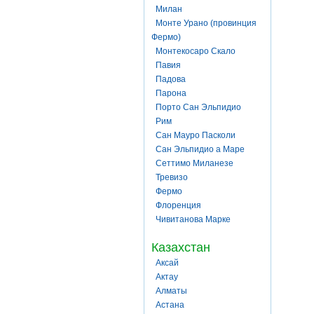
Милан
Монте Урано (провинция
Фермо)
Монтекосаро Скало
Павия
Падова
Парона
Порто Сан Эльпидио
Рим
Сан Мауро Пасколи
Сан Эльпидио а Маре
Сеттимо Миланезе
Тревизо
Фермо
Флоренция
Чивитанова Марке
Казахстан
Аксай
Актау
Алматы
Астана