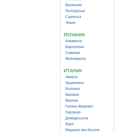
Валенсия
Ла-Корунья
Сарагоса
Эльче
Испания
Альманса
Барселона
Севилья
Фуэнхирола
Италия
Аверса
Арциньяно
Болонья
Брешиа
Верона
Галено Фуцечио
Гарласко
Домодоссола
Карэ
Маркало кон Косоне