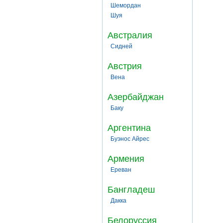
Шемордан
Шуя
Австралия
Сидней
Австрия
Вена
Азербайджан
Баку
Аргентина
Буэнос Айрес
Армения
Ереван
Бангладеш
Дакка
Белоруссия