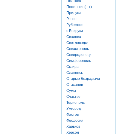
Полтава
Попельня (пгт)
Прилуки
Ровно
Рубежное
с.Безруки
Свалява
Светловодск
Севастополь
Северодонецк
Симферополь
Сквира
Славянск
Старые Безрадычи
Стаханов
Сумы
Счастье
Тернополь
Ужгород
Фастов
Феодосия
Харьков
Херсон