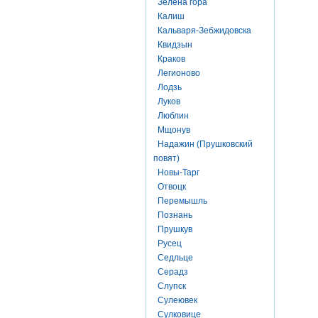
Зелена гора
Калиш
Кальваря-Зебжидовска
Квидзын
Краков
Легионово
Лодзь
Луков
Люблин
Мщонув
Надажин (Прушковский
повят)
Новы-Тарг
Отвоцк
Перемышль
Познань
Прушкув
Русец
Седльце
Серадз
Слупск
Сулеювек
Сулковице