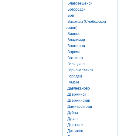
Благовещенск
Богородск
Бор
Вахруши (Слободской
район)
Видное
Владимир
Волгоград
Ворсма
Воткинск
Голицыно
Горно-Алтайск
Городец
Губкин
Давлеканово
Дзержинск
Дзержинский
Димитровград
Дубна
Дуван
Дюртюли
Дятьково