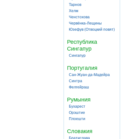
Тарнов
Хелм
Ченстохова
Червёнка-Лещины
Юзефув (Отвоцкий повят)
Республика
Сингапур
Сингапур
Португалия
Сан-Жуан-да-Мадейра
Синтра
Фелгейраш
Румыния
Бухарест
Орэштие
Плоешти
Словакия
Братислава