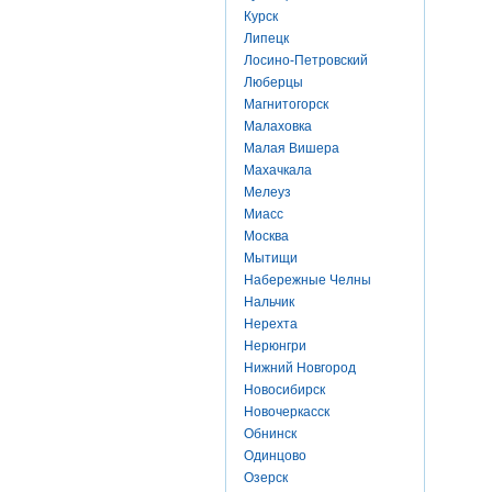
Курск
Липецк
Лосино-Петровский
Люберцы
Магнитогорск
Малаховка
Малая Вишера
Махачкала
Мелеуз
Миасс
Москва
Мытищи
Набережные Челны
Нальчик
Нерехта
Нерюнгри
Нижний Новгород
Новосибирск
Новочеркасск
Обнинск
Одинцово
Озерск