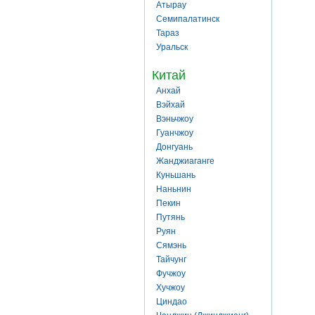
Атырау
Семипалатинск
Тараз
Уральск
Китай
Анхай
Вэйхай
Вэньчжоу
Гуанчжоу
Донгуань
Жанджиаганге
Куньшань
Наньнин
Пекин
Путянь
Руян
Сямэнь
Тайчунг
Фучжоу
Хучжоу
Циндао