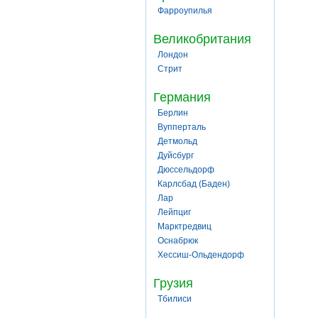
Фарроупилья
Великобритания
Лондон
Стрит
Германия
Берлин
Вупперталь
Детмольд
Дуйсбург
Дюссельдорф
Карлсбад (Баден)
Лар
Лейпциг
Марктредвиц
Оснабрюк
Хессиш-Ольдендорф
Грузия
Тбилиси