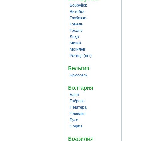
Бобруйск
Витебск
Глубокое
Гомель
Гродно
Лида
Минск
Могилев
Речица (пгт)
Бельгия
Брюссель
Болгария
Баня
Габрово
Пештера
Пловдив
Русе
София
Бразилия