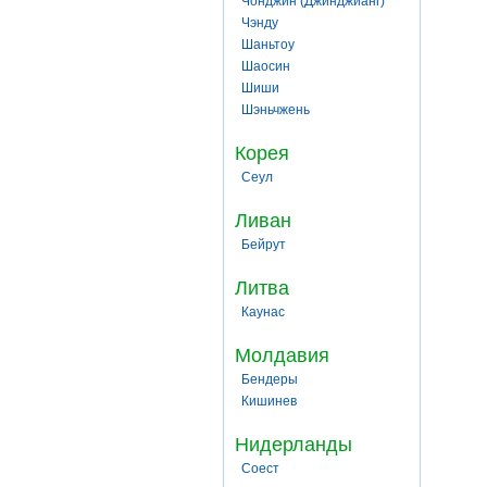
Чонджин (Джинджианг)
Чэнду
Шаньтоу
Шаосин
Шиши
Шэньчжень
Корея
Сеул
Ливан
Бейрут
Литва
Каунас
Молдавия
Бендеры
Кишинев
Нидерланды
Соест