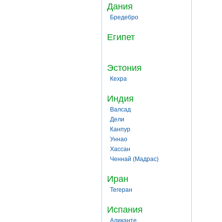
Дания
Бредебро
Египет
Эстония
Кехра
Индия
Валсад
Дели
Канпур
Уннао
Хассан
Ченнай (Мадрас)
Иран
Тегеран
Испания
Аликанте