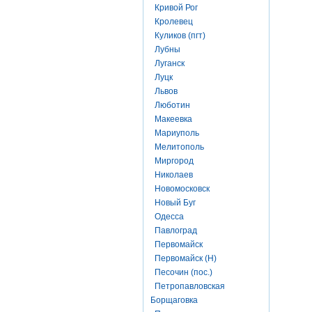
Кривой Рог
Кролевец
Куликов (пгт)
Лубны
Луганск
Луцк
Львов
Люботин
Макеевка
Мариуполь
Мелитополь
Миргород
Николаев
Новомосковск
Новый Буг
Одесса
Павлоград
Первомайск
Первомайск (Н)
Песочин (пос.)
Петропавловская
Борщаговка