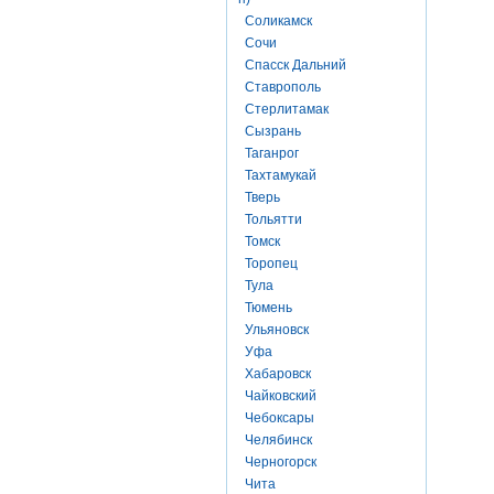
Соликамск
Сочи
Спасск Дальний
Ставрополь
Стерлитамак
Сызрань
Таганрог
Тахтамукай
Тверь
Тольятти
Томск
Торопец
Тула
Тюмень
Ульяновск
Уфа
Хабаровск
Чайковский
Чебоксары
Челябинск
Черногорск
Чита