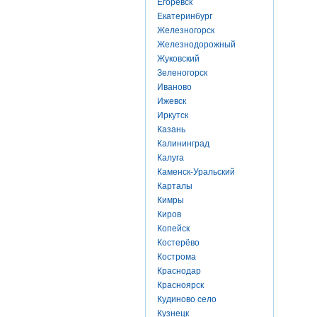
Егоревск
Екатеринбург
Железногорск
Железнодорожный
Жуковский
Зеленогорск
Иваново
Ижевск
Иркутск
Казань
Калининград
Калуга
Каменск-Уральский
Карталы
Кимры
Киров
Копейск
Костерёво
Кострома
Краснодар
Красноярск
Кудиново село
Кузнецк