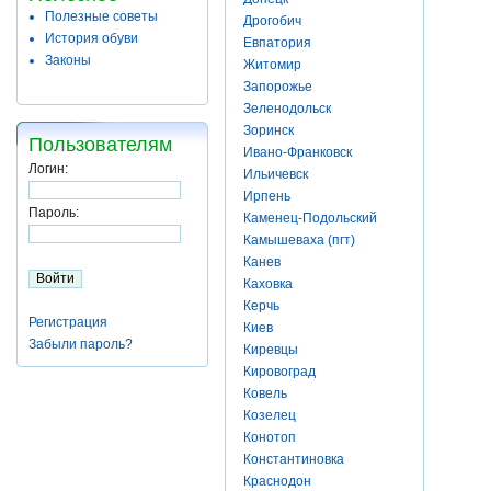
Полезные советы
Дрогобич
История обуви
Евпатория
Законы
Житомир
Запорожье
Зеленодольск
Зоринск
Пользователям
Ивано-Франковск
Логин:
Ильичевск
Ирпень
Пароль:
Каменец-Подольский
Камышеваха (пгт)
Канев
Каховка
Керчь
Регистрация
Киев
Забыли пароль?
Киревцы
Кировоград
Ковель
Козелец
Конотоп
Константиновка
Краснодон