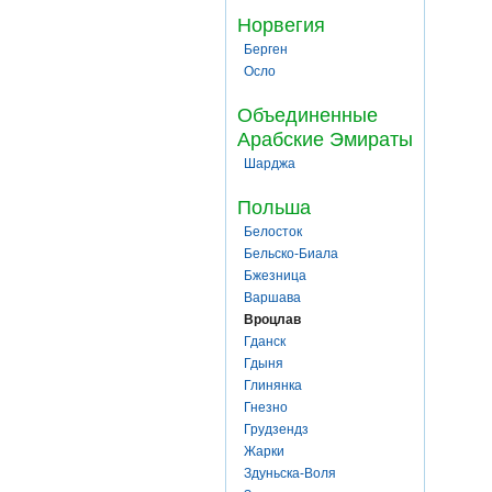
Норвегия
Берген
Осло
Объединенные
Арабские Эмираты
Шарджа
Польша
Белосток
Бельско-Биала
Бжезница
Варшава
Вроцлав
Гданск
Гдыня
Глинянка
Гнезно
Грудзендз
Жарки
Здуньска-Воля