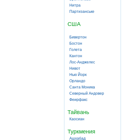
Нитра
Партизанське
США
Бивертон
Бостон
Голета
Кантон
Лос-Анджелес
Нивот
Нью Йорк
Орландо
Санта Моника
Северный Андовер
Феирфакс
Тайвань
Каосиан
Туркмения
Ашхабад