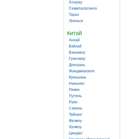
Атырау
Семипалатинск
Тараз
Уральск
Китай
Анхай
Вэйхай
Вэньчжоу
Гуанчжоу
Донгуань
Жанджиаганге
Куньшань
Наньнин
Пекин
Путянь
Руян
Сямэнь
Тайчунг
Фучжоу
Хучжоу
Циндао