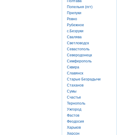
Полтава
Попельня (пгт)
Прилуки
Ровно
Рубежное
с.Безруки
Свалява
Светловодск
Севастополь
Северодонецк
Симферополь
Сквира
Славянск
Старые Безрадычи
Стаханов
Сумы
Счастье
Тернополь
Ужгород
Фастов
Феодосия
Харьков
Херсон