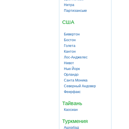
Нитра
Партизанське
США
Бивертон
Бостон
Голета
Кантон
Лос-Анджелес
Нивот
Нью Йорк
Орландо
Санта Моника
Северный Андовер
Феирфакс
Тайвань
Каосиан
Туркмения
Ашхабад