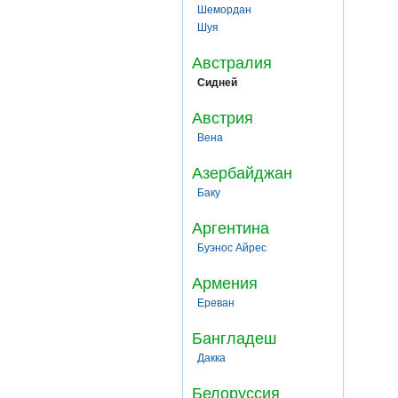
Шемордан
Шуя
Австралия
Сидней
Австрия
Вена
Азербайджан
Баку
Аргентина
Буэнос Айрес
Армения
Ереван
Бангладеш
Дакка
Белоруссия