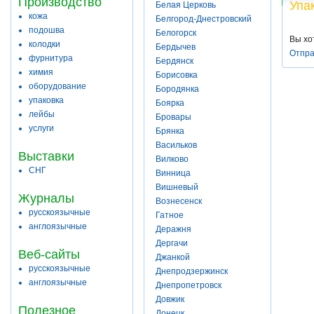
Производство
Упа
Белая Церковь
кожа
Белгород-Днестровский
подошва
Белогорск
Вы хо
колодки
Бердычев
Отпра
фурнитура
Бердянск
химия
Борисовка
оборудование
Бородянка
упаковка
Боярка
лейбы
Бровары
услуги
Брянка
Васильков
Выставки
Вилково
СНГ
Винница
Вишневый
Журналы
Вознесенск
русскоязычные
Гатное
англоязычные
Деражня
Дергачи
Веб-сайты
Джанкой
русскоязычные
Днепродзержинск
англоязычные
Днепропетровск
Довжик
Полезное
Донецк