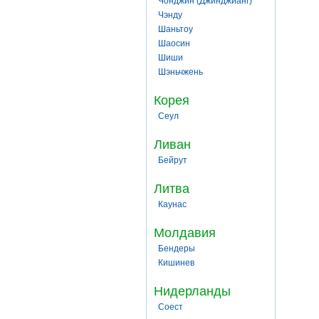
Чонджин (Джинджианг)
Чэнду
Шаньтоу
Шаосин
Шиши
Шэньчжень
Корея
Сеул
Ливан
Бейрут
Литва
Каунас
Молдавия
Бендеры
Кишинев
Нидерланды
Соест