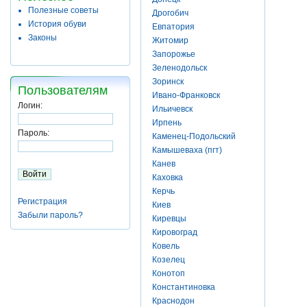
Полезные советы
Дрогобич
История обуви
Евпатория
Законы
Житомир
Запорожье
Зеленодольск
Зоринск
Пользователям
Ивано-Франковск
Логин:
Ильичевск
Ирпень
Пароль:
Каменец-Подольский
Камышеваха (пгт)
Канев
Каховка
Керчь
Регистрация
Киев
Забыли пароль?
Киревцы
Кировоград
Ковель
Козелец
Конотоп
Константиновка
Краснодон