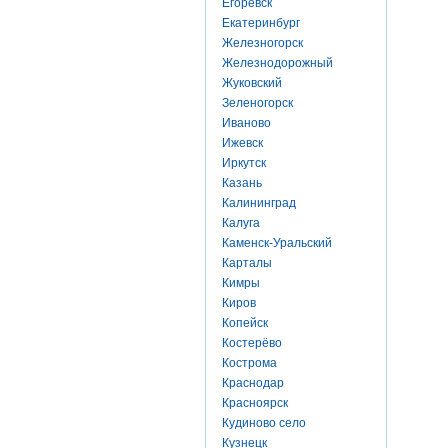
Егоревск
Екатеринбург
Железногорск
Железнодорожный
Жуковский
Зеленогорск
Иваново
Ижевск
Иркутск
Казань
Калининград
Калуга
Каменск-Уральский
Карталы
Кимры
Киров
Копейск
Костерёво
Кострома
Краснодар
Красноярск
Кудиново село
Кузнецк