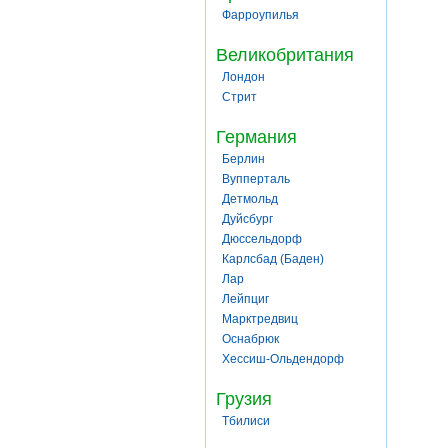
Фарроупилья
Великобритания
Лондон
Стрит
Германия
Берлин
Вупперталь
Детмольд
Дуйсбург
Дюссельдорф
Карлсбад (Баден)
Лар
Лейпциг
Марктредвиц
Оснабрюк
Хессиш-Ольдендорф
Грузия
Тбилиси