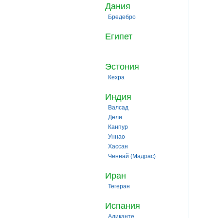
Дания
Бредебро
Египет
Эстония
Кехра
Индия
Валсад
Дели
Канпур
Уннао
Хассан
Ченнай (Мадрас)
Иран
Тегеран
Испания
Аликанте