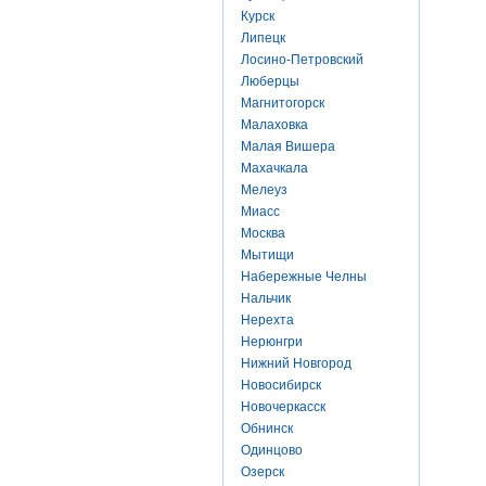
Курск
Липецк
Лосино-Петровский
Люберцы
Магнитогорск
Малаховка
Малая Вишера
Махачкала
Мелеуз
Миасс
Москва
Мытищи
Набережные Челны
Нальчик
Нерехта
Нерюнгри
Нижний Новгород
Новосибирск
Новочеркасск
Обнинск
Одинцово
Озерск