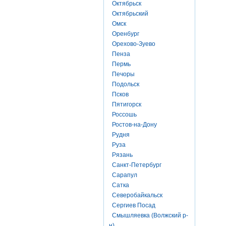
Октябрьск
Октябрьский
Омск
Оренбург
Орехово-Зуево
Пенза
Пермь
Печоры
Подольск
Псков
Пятигорск
Россошь
Ростов-на-Дону
Рудня
Руза
Рязань
Санкт-Петербург
Сарапул
Сатка
Северобайкальск
Сергиев Посад
Смышляевка (Волжский р-
н)