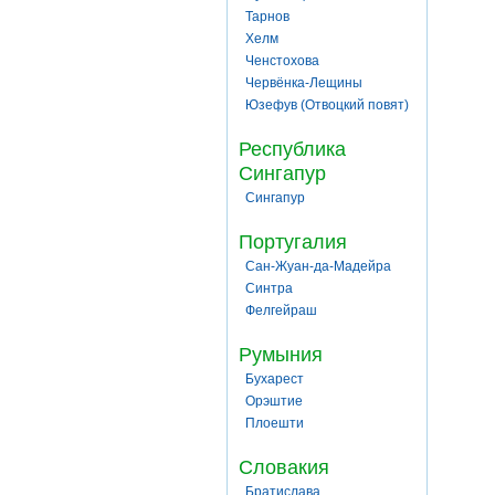
Тарнов
Хелм
Ченстохова
Червёнка-Лещины
Юзефув (Отвоцкий повят)
Республика
Сингапур
Сингапур
Португалия
Сан-Жуан-да-Мадейра
Синтра
Фелгейраш
Румыния
Бухарест
Орэштие
Плоешти
Словакия
Братислава