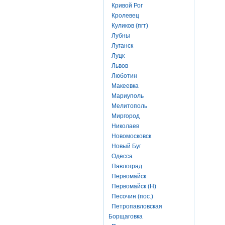
Кривой Рог
Кролевец
Куликов (пгт)
Лубны
Луганск
Луцк
Львов
Люботин
Макеевка
Мариуполь
Мелитополь
Миргород
Николаев
Новомосковск
Новый Буг
Одесса
Павлоград
Первомайск
Первомайск (Н)
Песочин (пос.)
Петропавловская
Борщаговка