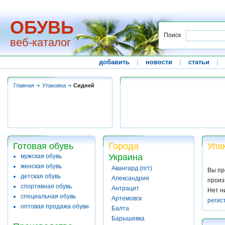
ОБУВЬ
Поиск
веб-каталог
добавить
|
новости
|
статьи
|
Главная
Упаковка
Сидней
Готовая обувь
Города
Упа
Украина
мужская обувь
женская обувь
Авангард (пгт)
Вы пр
детская обувь
Александрия
произ
спортивная обувь
Антрацит
Нет н
специальная обувь
Артемовск
регис
оптовая продажа обуви
Балта
Барышевка