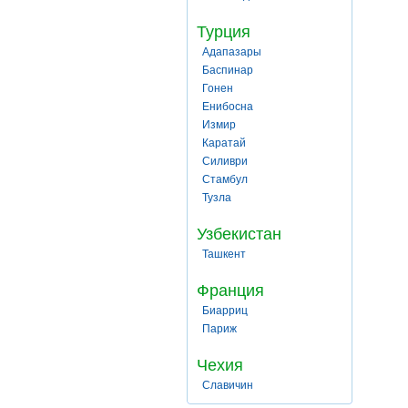
Турция
Адапазары
Баспинар
Гонен
Енибосна
Измир
Каратай
Силиври
Стамбул
Тузла
Узбекистан
Ташкент
Франция
Биарриц
Париж
Чехия
Славичин