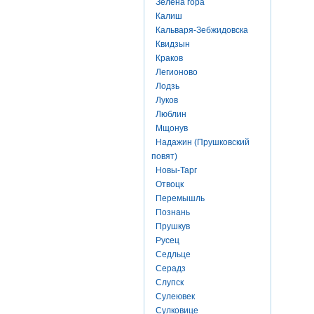
Зелена гора
Калиш
Кальваря-Зебжидовска
Квидзын
Краков
Легионово
Лодзь
Луков
Люблин
Мщонув
Надажин (Прушковский
повят)
Новы-Тарг
Отвоцк
Перемышль
Познань
Прушкув
Русец
Седльце
Серадз
Слупск
Сулеювек
Сулковице