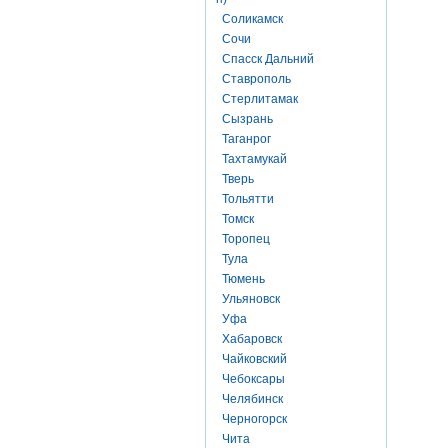
Соликамск
Сочи
Спасск Дальний
Ставрополь
Стерлитамак
Сызрань
Таганрог
Тахтамукай
Тверь
Тольятти
Томск
Торопец
Тула
Тюмень
Ульяновск
Уфа
Хабаровск
Чайковский
Чебоксары
Челябинск
Черногорск
Чита