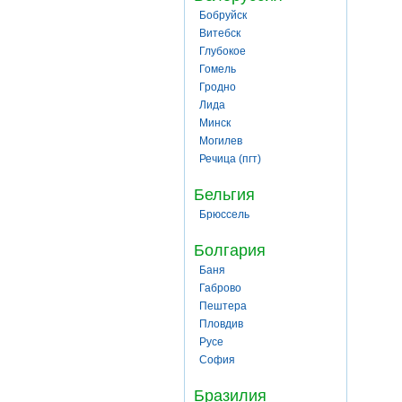
Бобруйск
Витебск
Глубокое
Гомель
Гродно
Лида
Минск
Могилев
Речица (пгт)
Бельгия
Брюссель
Болгария
Баня
Габрово
Пештера
Пловдив
Русе
София
Бразилия