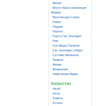
Милан
Монте Урано (провинция
Фермо)
Монтекосаро Скало
Павия
Падова
Парона
Порто Сан Эльпидио
Рим
Сан Мауро Пасколи
Сан Эльпидио а Маре
Сеттимо Миланезе
Тревизо
Фермо
Флоренция
Чивитанова Марке
Казахстан
Аксай
Актау
Алматы
Астана