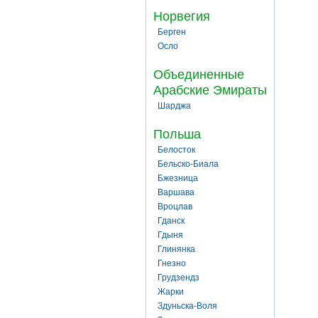
Норвегия
Берген
Осло
Объединенные
Арабские Эмираты
Шарджа
Польша
Белосток
Бельско-Биала
Бжезница
Варшава
Вроцлав
Гданск
Гдыня
Глинянка
Гнезно
Грудзендз
Жарки
Здуньска-Воля