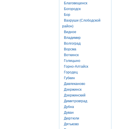
Благовещенск
Богородск
Бор
Вахруши (Слободской
район)
Видное
Владимир
Волгоград
Ворсма
Воткинск
Голицыно
Горно-Алтайск
Городец
Губкин
Давлеканово
Дзержинск
Дзержинский
Димитровград
Дубна
Дуван
Дюртюли
Дятьково