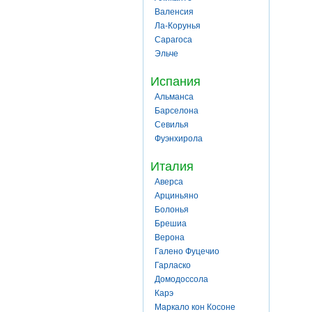
Валенсия
Ла-Корунья
Сарагоса
Эльче
Испания
Альманса
Барселона
Севилья
Фуэнхирола
Италия
Аверса
Арциньяно
Болонья
Брешиа
Верона
Галено Фуцечио
Гарласко
Домодоссола
Карэ
Маркало кон Косоне