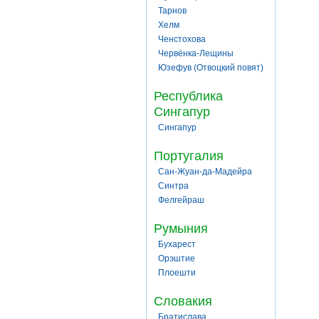
Тарнов
Хелм
Ченстохова
Червёнка-Лещины
Юзефув (Отвоцкий повят)
Республика
Сингапур
Сингапур
Португалия
Сан-Жуан-да-Мадейра
Синтра
Фелгейраш
Румыния
Бухарест
Орэштие
Плоешти
Словакия
Братислава