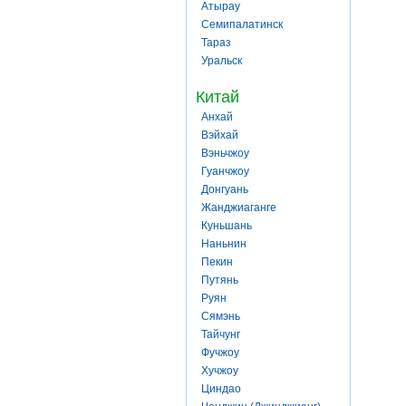
Атырау
Семипалатинск
Тараз
Уральск
Китай
Анхай
Вэйхай
Вэньчжоу
Гуанчжоу
Донгуань
Жанджиаганге
Куньшань
Наньнин
Пекин
Путянь
Руян
Сямэнь
Тайчунг
Фучжоу
Хучжоу
Циндао