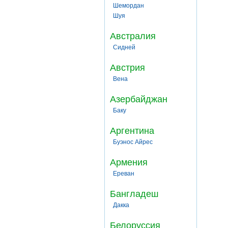
Шемордан
Шуя
Австралия
Сидней
Австрия
Вена
Азербайджан
Баку
Аргентина
Буэнос Айрес
Армения
Ереван
Бангладеш
Дакка
Белоруссия