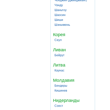
Чонджин (Джинджианг)
Чэнду
Шаньтоу
Шаосин
Шиши
Шэньчжень
Корея
Сеул
Ливан
Бейрут
Литва
Каунас
Молдавия
Бендеры
Кишинев
Нидерланды
Соест