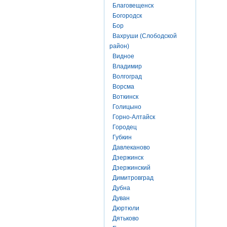
Благовещенск
Богородск
Бор
Вахруши (Слободской
район)
Видное
Владимир
Волгоград
Ворсма
Воткинск
Голицыно
Горно-Алтайск
Городец
Губкин
Давлеканово
Дзержинск
Дзержинский
Димитровград
Дубна
Дуван
Дюртюли
Дятьково