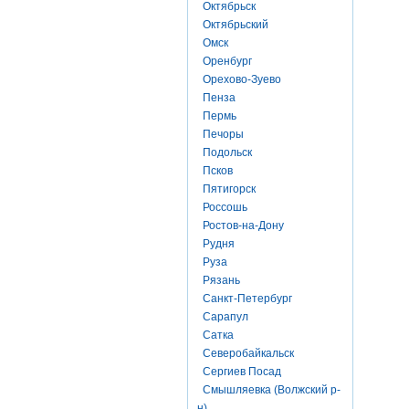
Октябрьск
Октябрьский
Омск
Оренбург
Орехово-Зуево
Пенза
Пермь
Печоры
Подольск
Псков
Пятигорск
Россошь
Ростов-на-Дону
Рудня
Руза
Рязань
Санкт-Петербург
Сарапул
Сатка
Северобайкальск
Сергиев Посад
Смышляевка (Волжский р-
н)