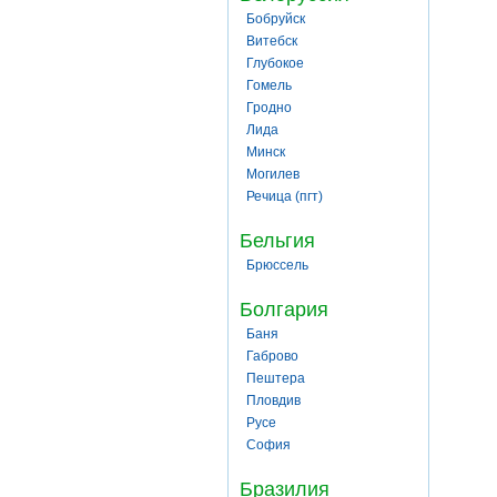
Бобруйск
Витебск
Глубокое
Гомель
Гродно
Лида
Минск
Могилев
Речица (пгт)
Бельгия
Брюссель
Болгария
Баня
Габрово
Пештера
Пловдив
Русе
София
Бразилия