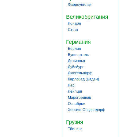
Фарроупилья
Великобритания
Лондон
Стрит
Германия
Берлин
Вупперталь
Детмольд
Дуйсбург
Дюссельдорф
Карлсбад (Баден)
Лар
Лейпциг
Марктредвиц
Оснабрюк
Хессиш-Ольдендорф
Грузия
Тбилиси