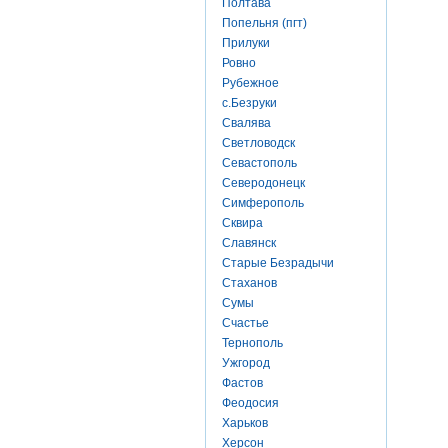
Полтава
Попельня (пгт)
Прилуки
Ровно
Рубежное
с.Безруки
Свалява
Светловодск
Севастополь
Северодонецк
Симферополь
Сквира
Славянск
Старые Безрадычи
Стаханов
Сумы
Счастье
Тернополь
Ужгород
Фастов
Феодосия
Харьков
Херсон