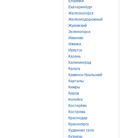
Егоревск
Екатеринбург
Железногорск
Железнодорожный
Жуковский
Зеленогорск
Иваново
Ижевск
Иркутск
Казань
Калининград
Калуга
Каменск-Уральский
Карталы
Кимры
Киров
Копейск
Костерёво
Кострома
Краснодар
Красноярск
Кудиново село
Кузнецк