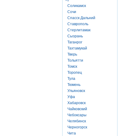
Соликамск
Сочи
Спасск Дальний
Ставрополь
Стерлитамак
Сызрань
Таганрог
Тахтамукай
Тверь
Тольятти
Томск
Торопец
Тула
Тюмень
Ульяновск
Уфа
Хабаровск
Чайковский
Чебоксары
Челябинск
Черногорск
Чита