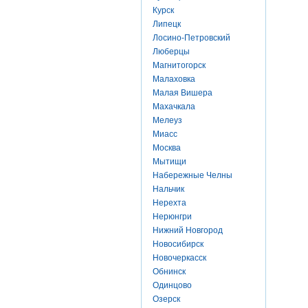
Курск
Липецк
Лосино-Петровский
Люберцы
Магнитогорск
Малаховка
Малая Вишера
Махачкала
Мелеуз
Миасс
Москва
Мытищи
Набережные Челны
Нальчик
Нерехта
Нерюнгри
Нижний Новгород
Новосибирск
Новочеркасск
Обнинск
Одинцово
Озерск