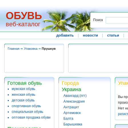
ОБУВЬ
Поиск
веб-каталог
добавить
|
новости
|
статьи
|
Главная
Упаковка
Прушкув
Готовая обувь
Города
Упа
Украина
мужская обувь
женская обувь
Авангард (пгт)
Вы пр
детская обувь
Александрия
произ
спортивная обувь
Антрацит
Нет н
специальная обувь
Артемовск
регис
оптовая продажа обуви
Балта
Барышевка