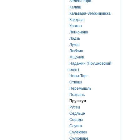
Зелена гора
Калиш
Кальваря-Зебжидовска
Квидзын
Краков
Легионово
Лодзь
Луков
Люблин
Мщонув
Надажин (Прушковский
повят)
Новы-Тарг
Отвоцк
Перемышль
Познань
Прушкув
Русец
Седльце
Серадз
Слупск
Сулеювек
Сулковице