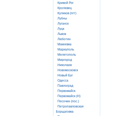
Кривой Рог
Кролевец
Куликов (пгт)
Лубны
Луганск
Луцк
Львов
Люботин
Макеевка
Мариуполь
Мелитополь
Миргород
Николаев
Новомосковск
Новый Буг
Одесса
Павлоград
Первомайск
Первомайск (Н)
Песочин (пос.)
Петропавловская
Борщаговка