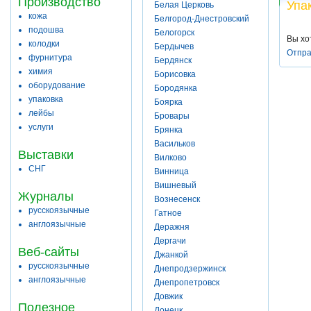
Производство
Упа
Белая Церковь
кожа
Белгород-Днестровский
подошва
Белогорск
Вы хо
колодки
Бердычев
Отпра
фурнитура
Бердянск
химия
Борисовка
оборудование
Бородянка
упаковка
Боярка
лейбы
Бровары
услуги
Брянка
Васильков
Выставки
Вилково
СНГ
Винница
Вишневый
Журналы
Вознесенск
русскоязычные
Гатное
англоязычные
Деражня
Дергачи
Веб-сайты
Джанкой
русскоязычные
Днепродзержинск
англоязычные
Днепропетровск
Довжик
Полезное
Донецк