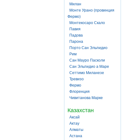
Милан
Монте Урано (провинция
Фермо)
Монтекосаро Скало
Павия
Падова
Парона
Порто Сан Эльпидио
Рим
Сан Мауро Пасколи
Сан Эльпидио а Маре
Сеттимо Миланезе
Тревизо
Фермо
Флоренция
Чивитанова Марке
Казахстан
Аксай
Актау
Алматы
Астана