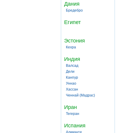
Дания
Бредебро
Египет
Эстония
Кехра
Индия
Валсад
Дели
Канпур
Уннао
Хассан
Ченнай (Мадрас)
Иран
Тегеран
Испания
Аликанте