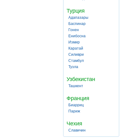
Турция
Адапазары
Баспинар
Гонен
Енибосна
Измир
Каратай
Силиври
Стамбул
Тузла
Узбекистан
Ташкент
Франция
Биарриц
Париж
Чехия
Славичин