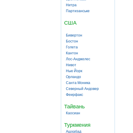
Нитра
Партизанське
США
Бивертон
Бостон
Голета
Кантон
Лос-Анджелес
Нивот
Нью Йорк
Орландо
Санта Моника
Северный Андовер
Феирфакс
Тайвань
Каосиан
Туркмения
Ашхабад