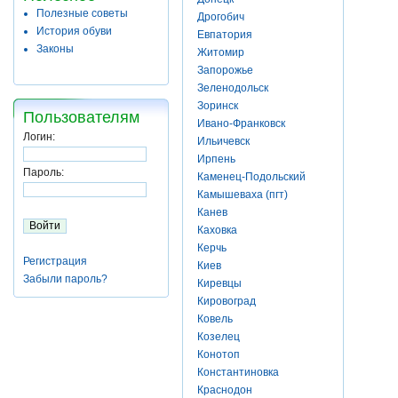
Полезные советы
Дрогобич
История обуви
Евпатория
Законы
Житомир
Запорожье
Зеленодольск
Зоринск
Пользователям
Ивано-Франковск
Логин:
Ильичевск
Ирпень
Пароль:
Каменец-Подольский
Камышеваха (пгт)
Канев
Каховка
Керчь
Регистрация
Киев
Забыли пароль?
Киревцы
Кировоград
Ковель
Козелец
Конотоп
Константиновка
Краснодон