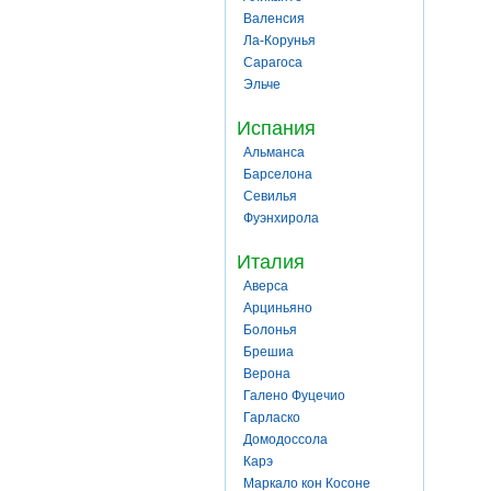
Валенсия
Ла-Корунья
Сарагоса
Эльче
Испания
Альманса
Барселона
Севилья
Фуэнхирола
Италия
Аверса
Арциньяно
Болонья
Брешиа
Верона
Галено Фуцечио
Гарласко
Домодоссола
Карэ
Маркало кон Косоне