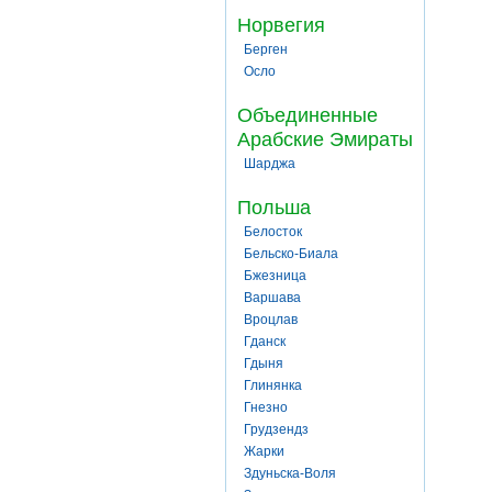
Норвегия
Берген
Осло
Объединенные
Арабские Эмираты
Шарджа
Польша
Белосток
Бельско-Биала
Бжезница
Варшава
Вроцлав
Гданск
Гдыня
Глинянка
Гнезно
Грудзендз
Жарки
Здуньска-Воля