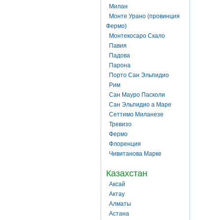
Милан
Монте Урано (провинция
Фермо)
Монтекосаро Скало
Павия
Падова
Парона
Порто Сан Эльпидио
Рим
Сан Мауро Пасколи
Сан Эльпидио а Маре
Сеттимо Миланезе
Тревизо
Фермо
Флоренция
Чивитанова Марке
Казахстан
Аксай
Актау
Алматы
Астана