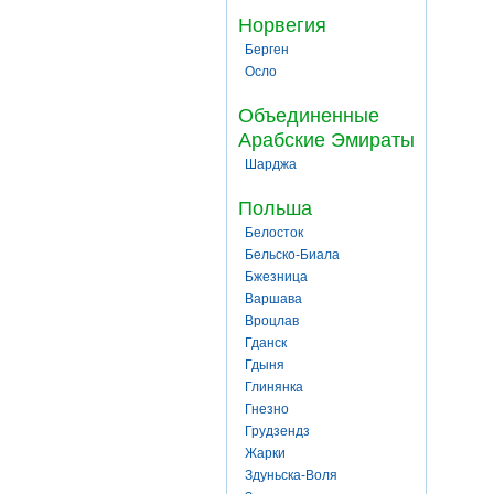
Норвегия
Берген
Осло
Объединенные
Арабские Эмираты
Шарджа
Польша
Белосток
Бельско-Биала
Бжезница
Варшава
Вроцлав
Гданск
Гдыня
Глинянка
Гнезно
Грудзендз
Жарки
Здуньска-Воля