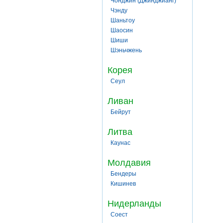
Чонджин (Джинджианг)
Чэнду
Шаньтоу
Шаосин
Шиши
Шэньчжень
Корея
Сеул
Ливан
Бейрут
Литва
Каунас
Молдавия
Бендеры
Кишинев
Нидерланды
Соест