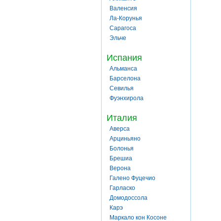
Валенсия
Ла-Корунья
Сарагоса
Эльче
Испания
Альманса
Барселона
Севилья
Фуэнхирола
Италия
Аверса
Арциньяно
Болонья
Брешиа
Верона
Галено Фуцечио
Гарласко
Домодоссола
Карэ
Маркало кон Косоне