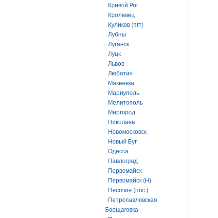
Кривой Рог
Кролевец
Куликов (пгт)
Лубны
Луганск
Луцк
Львов
Люботин
Макеевка
Мариуполь
Мелитополь
Миргород
Николаев
Новомосковск
Новый Буг
Одесса
Павлоград
Первомайск
Первомайск (Н)
Песочин (пос.)
Петропавловская
Борщаговка