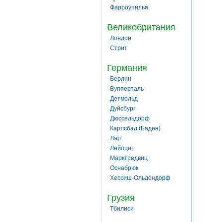
Фарроупилья
Великобритания
Лондон
Стрит
Германия
Берлин
Вупперталь
Детмольд
Дуйсбург
Дюссельдорф
Карлсбад (Баден)
Лар
Лейпциг
Марктредвиц
Оснабрюк
Хессиш-Ольдендорф
Грузия
Тбилиси