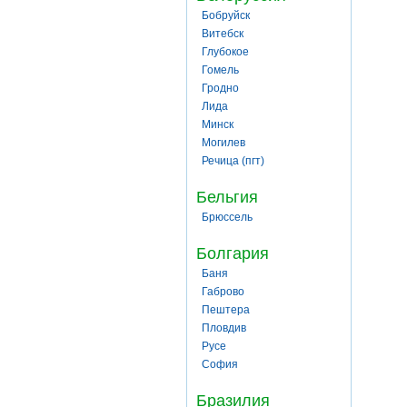
Бобруйск
Витебск
Глубокое
Гомель
Гродно
Лида
Минск
Могилев
Речица (пгт)
Бельгия
Брюссель
Болгария
Баня
Габрово
Пештера
Пловдив
Русе
София
Бразилия