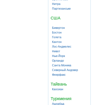
Нитра
Партизанське
США
Бивертон
Бостон
Голета
Кантон
Лос-Анджелес
Нивот
Нью Йорк
Орландо
Санта Моника
Северный Андовер
Феирфакс
Тайвань
Каосиан
Туркмения
Ашхабад