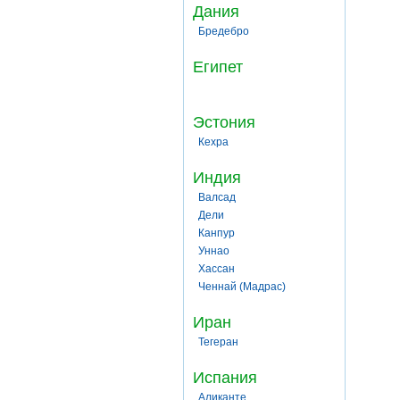
Дания
Бредебро
Египет
Эстония
Кехра
Индия
Валсад
Дели
Канпур
Уннао
Хассан
Ченнай (Мадрас)
Иран
Тегеран
Испания
Аликанте