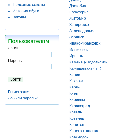
Полезные советы
Дрогобич
История обуви
Евпатория
Законы
Житомир
Запорожье
Зеленодольск
Зоринск
Пользователям
Ивано-Франковск
Логин:
Ильичевск
Ирпень
Пароль:
Каменец-Подольский
Камышеваха (пгт)
Канев
Каховка
Керчь
Регистрация
Киев
Забыли пароль?
Киревцы
Кировоград
Ковель
Козелец
Конотоп
Константиновка
Краснодон