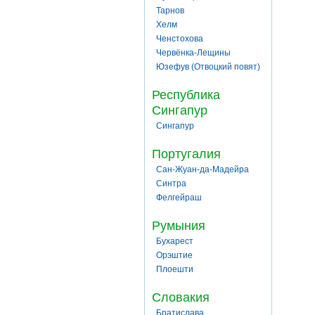
Тарнов
Хелм
Ченстохова
Червёнка-Лещины
Юзефув (Отвоцкий повят)
Республика
Сингапур
Сингапур
Португалия
Сан-Жуан-да-Мадейра
Синтра
Фелгейраш
Румыния
Бухарест
Орэштие
Плоешти
Словакия
Братислава