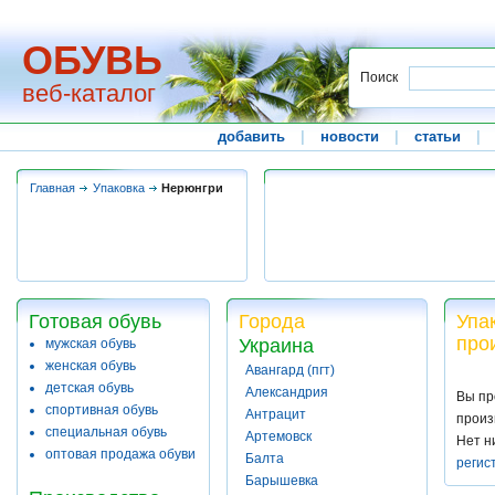
ОБУВЬ
Поиск
веб-каталог
добавить
|
новости
|
статьи
|
Главная
Упаковка
Нерюнгри
Готовая обувь
Города
Упа
про
Украина
мужская обувь
женская обувь
Авангард (пгт)
детская обувь
Александрия
Вы пр
спортивная обувь
Антрацит
произ
специальная обувь
Артемовск
Нет н
оптовая продажа обуви
Балта
регис
Барышевка