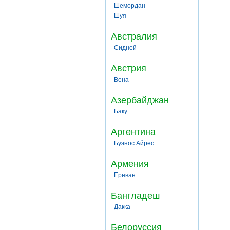
Шемордан
Шуя
Австралия
Сидней
Австрия
Вена
Азербайджан
Баку
Аргентина
Буэнос Айрес
Армения
Ереван
Бангладеш
Дакка
Белоруссия