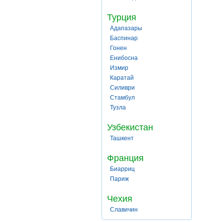
Турция
Адапазары
Баспинар
Гонен
Енибосна
Измир
Каратай
Силиври
Стамбул
Тузла
Узбекистан
Ташкент
Франция
Биарриц
Париж
Чехия
Славичин