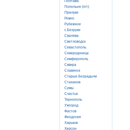
Полтава
Попельня (пгт)
Прилуки
Ровно
Рубежное
с.Безруки
Свалява
Светловодск
Севастополь
Северодонецк
Симферополь
Сквира
Славянск
Старые Безрадычи
Стаханов
Сумы
Счастье
Тернополь
Ужгород
Фастов
Феодосия
Харьков
Херсон