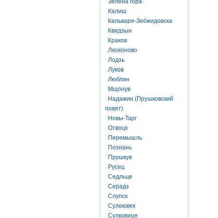
Зелена гора
Калиш
Кальваря-Зебжидовска
Квидзын
Краков
Легионово
Лодзь
Луков
Люблин
Мщонув
Надажин (Прушковский
повят)
Новы-Тарг
Отвоцк
Перемышль
Познань
Прушкув
Русец
Седльце
Серадз
Слупск
Сулеювек
Сулковице