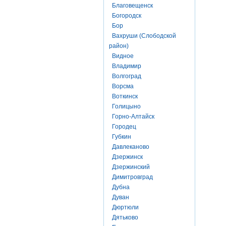
Благовещенск
Богородск
Бор
Вахруши (Слободской
район)
Видное
Владимир
Волгоград
Ворсма
Воткинск
Голицыно
Горно-Алтайск
Городец
Губкин
Давлеканово
Дзержинск
Дзержинский
Димитровград
Дубна
Дуван
Дюртюли
Дятьково