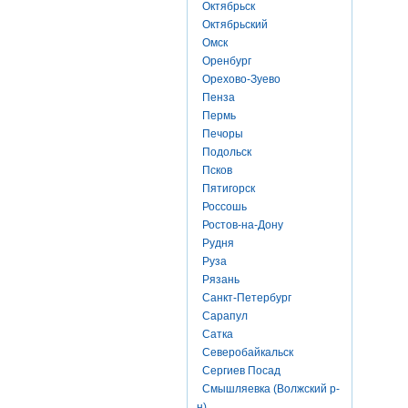
Октябрьск
Октябрьский
Омск
Оренбург
Орехово-Зуево
Пенза
Пермь
Печоры
Подольск
Псков
Пятигорск
Россошь
Ростов-на-Дону
Рудня
Руза
Рязань
Санкт-Петербург
Сарапул
Сатка
Северобайкальск
Сергиев Посад
Смышляевка (Волжский р-
н)