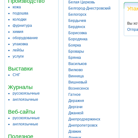
Производство
Белая Церковь
кожа
Упа
Белгород-Днестровский
подошва
Белогорск
колодки
Бердычев
Вы хо
фурнитура
Бердянск
Отпра
химия
Борисовка
оборудование
Бородянка
упаковка
Боярка
лейбы
Бровары
услуги
Брянка
Васильков
Выставки
Вилково
СНГ
Винница
Вишневый
Журналы
Вознесенск
русскоязычные
Гатное
англоязычные
Деражня
Дергачи
Веб-сайты
Джанкой
русскоязычные
Днепродзержинск
англоязычные
Днепропетровск
Довжик
Полезное
Донецк