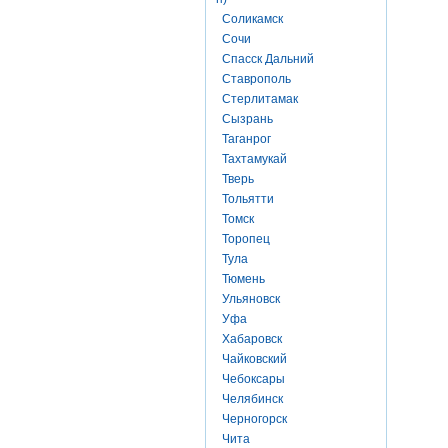
Соликамск
Сочи
Спасск Дальний
Ставрополь
Стерлитамак
Сызрань
Таганрог
Тахтамукай
Тверь
Тольятти
Томск
Торопец
Тула
Тюмень
Ульяновск
Уфа
Хабаровск
Чайковский
Чебоксары
Челябинск
Черногорск
Чита