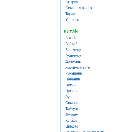
Атырау
Семипалатинск
Тараз
Уральск
Китай
Анхай
Вэйхай
Вэньчжоу
Гуанчжоу
Донгуань
Жанджиаганге
Куньшань
Наньнин
Пекин
Путянь
Руян
Сямэнь
Тайчунг
Фучжоу
Хучжоу
Циндао