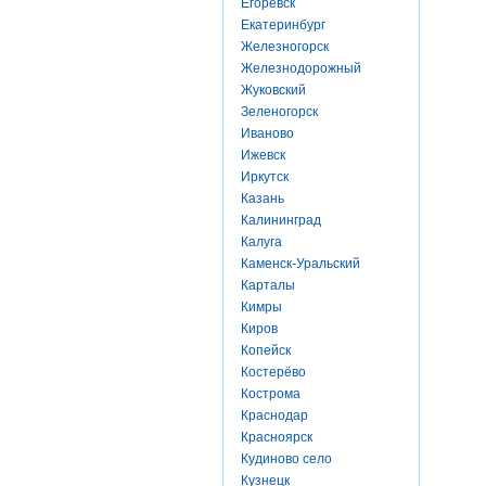
Егоревск
Екатеринбург
Железногорск
Железнодорожный
Жуковский
Зеленогорск
Иваново
Ижевск
Иркутск
Казань
Калининград
Калуга
Каменск-Уральский
Карталы
Кимры
Киров
Копейск
Костерёво
Кострома
Краснодар
Красноярск
Кудиново село
Кузнецк