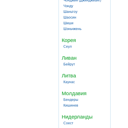
Чонджин (Джинджианг)
Чэнду
Шаньтоу
Шаосин
Шиши
Шэньчжень
Корея
Сеул
Ливан
Бейрут
Литва
Каунас
Молдавия
Бендеры
Кишинев
Нидерланды
Соест