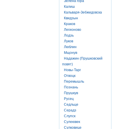
Зелена гора
Калиш
Кальваря-Зебжидовска
Квидзын
Краков
Легионово
Лодзь
Луков
Люблин
Мщонув
Надажин (Прушковский
повят)
Новы-Тарг
Отвоцк
Перемышль
Познань
Прушкув
Русец
Седльце
Серадз
Слупск
Сулеювек
Сулковице