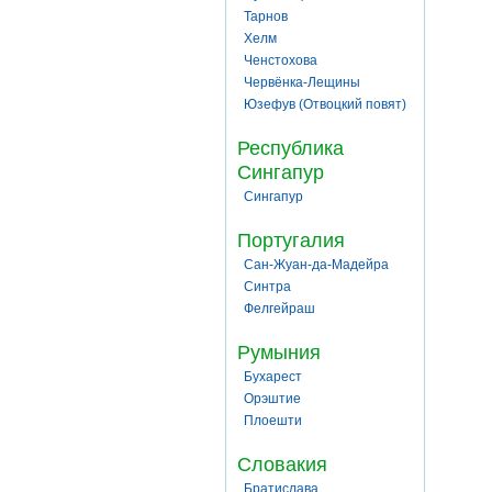
Тарнов
Хелм
Ченстохова
Червёнка-Лещины
Юзефув (Отвоцкий повят)
Республика
Сингапур
Сингапур
Португалия
Сан-Жуан-да-Мадейра
Синтра
Фелгейраш
Румыния
Бухарест
Орэштие
Плоешти
Словакия
Братислава