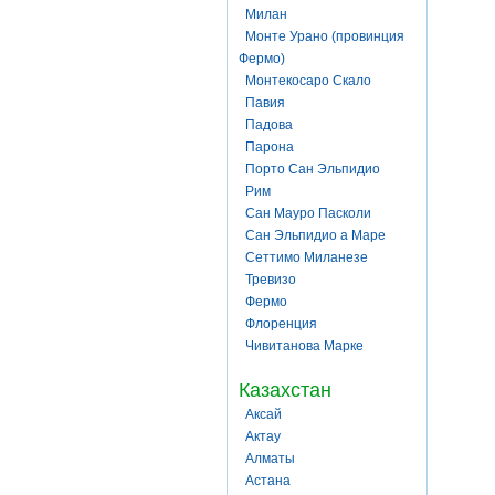
Милан
Монте Урано (провинция
Фермо)
Монтекосаро Скало
Павия
Падова
Парона
Порто Сан Эльпидио
Рим
Сан Мауро Пасколи
Сан Эльпидио а Маре
Сеттимо Миланезе
Тревизо
Фермо
Флоренция
Чивитанова Марке
Казахстан
Аксай
Актау
Алматы
Астана