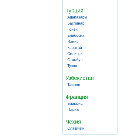
Турция
Адапазары
Баспинар
Гонен
Енибосна
Измир
Каратай
Силиври
Стамбул
Тузла
Узбекистан
Ташкент
Франция
Биарриц
Париж
Чехия
Славичин