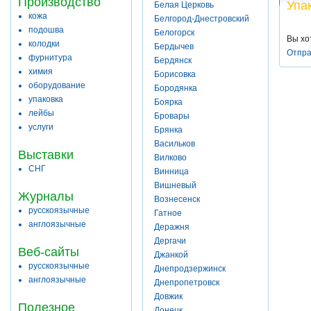
Производство
Упа
Белая Церковь
кожа
Белгород-Днестровский
подошва
Белогорск
Вы хо
колодки
Бердычев
Отпра
фурнитура
Бердянск
химия
Борисовка
оборудование
Бородянка
упаковка
Боярка
лейбы
Бровары
услуги
Брянка
Васильков
Выставки
Вилково
СНГ
Винница
Вишневый
Журналы
Вознесенск
русскоязычные
Гатное
англоязычные
Деражня
Дергачи
Веб-сайты
Джанкой
русскоязычные
Днепродзержинск
англоязычные
Днепропетровск
Довжик
Полезное
Донецк