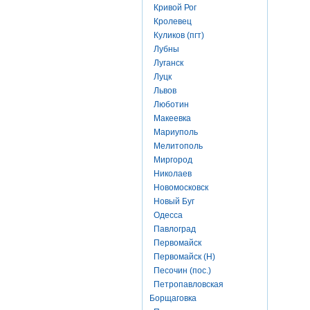
Кривой Рог
Кролевец
Куликов (пгт)
Лубны
Луганск
Луцк
Львов
Люботин
Макеевка
Мариуполь
Мелитополь
Миргород
Николаев
Новомосковск
Новый Буг
Одесса
Павлоград
Первомайск
Первомайск (Н)
Песочин (пос.)
Петропавловская
Борщаговка