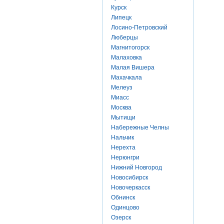
Курск
Липецк
Лосино-Петровский
Люберцы
Магнитогорск
Малаховка
Малая Вишера
Махачкала
Мелеуз
Миасс
Москва
Мытищи
Набережные Челны
Нальчик
Нерехта
Нерюнгри
Нижний Новгород
Новосибирск
Новочеркасск
Обнинск
Одинцово
Озерск