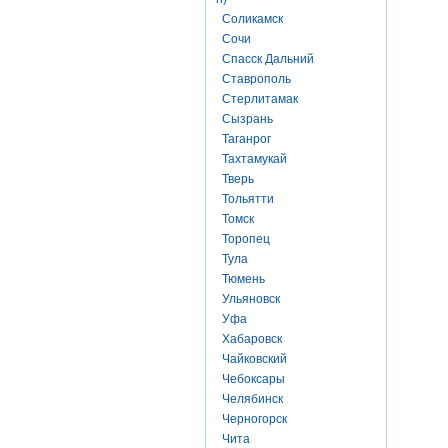
Соликамск
Сочи
Спасск Дальний
Ставрополь
Стерлитамак
Сызрань
Таганрог
Тахтамукай
Тверь
Тольятти
Томск
Торопец
Тула
Тюмень
Ульяновск
Уфа
Хабаровск
Чайковский
Чебоксары
Челябинск
Черногорск
Чита