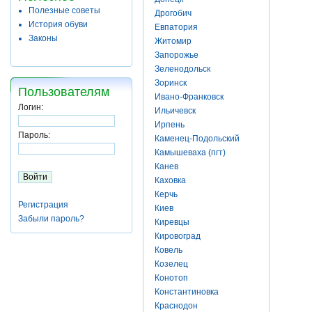
Полезные советы
Дрогобич
История обуви
Евпатория
Законы
Житомир
Запорожье
Зеленодольск
Зоринск
Пользователям
Ивано-Франковск
Логин:
Ильичевск
Ирпень
Пароль:
Каменец-Подольский
Камышеваха (пгт)
Канев
Каховка
Керчь
Регистрация
Киев
Забыли пароль?
Киревцы
Кировоград
Ковель
Козелец
Конотоп
Константиновка
Краснодон