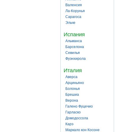
Валенсия
Ла-Корунья
Сарагоса
Эльче
Испания
Альманса
Барселона
Севилья
Фуэнхирола
Италия
Аверса
Арциньяно
Болонья
Брешиа
Верона
Галено Фуцечио
Гарласко
Домодоссола
Карэ
Маркало кон Косоне