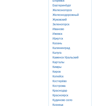
Егоревск
Екатеринбург
Железногорск
Железнодорожный
Жуковский
Зеленогорск
Иваново
Ижевск
Иркутск
Казань
Калининград
Калуга
Каменск-Уральский
Карталы
Кимры
Киров
Копейск
Костерёво
Кострома
Краснодар
Красноярск
Кудиново село
Кузнецк