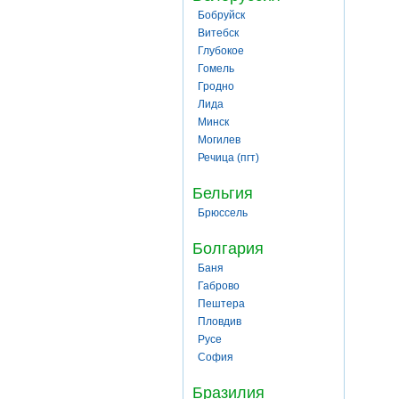
Бобруйск
Витебск
Глубокое
Гомель
Гродно
Лида
Минск
Могилев
Речица (пгт)
Бельгия
Брюссель
Болгария
Баня
Габрово
Пештера
Пловдив
Русе
София
Бразилия