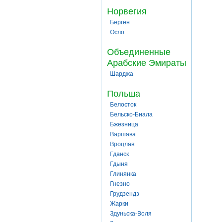
Норвегия
Берген
Осло
Объединенные
Арабские Эмираты
Шарджа
Польша
Белосток
Бельско-Биала
Бжезница
Варшава
Вроцлав
Гданск
Гдыня
Глинянка
Гнезно
Грудзендз
Жарки
Здуньска-Воля