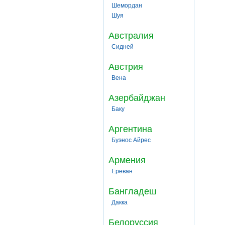
Шемордан
Шуя
Австралия
Сидней
Австрия
Вена
Азербайджан
Баку
Аргентина
Буэнос Айрес
Армения
Ереван
Бангладеш
Дакка
Белоруссия