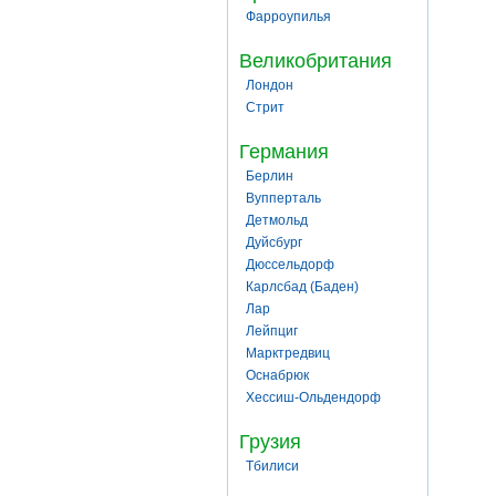
Фарроупилья
Великобритания
Лондон
Стрит
Германия
Берлин
Вупперталь
Детмольд
Дуйсбург
Дюссельдорф
Карлсбад (Баден)
Лар
Лейпциг
Марктредвиц
Оснабрюк
Хессиш-Ольдендорф
Грузия
Тбилиси