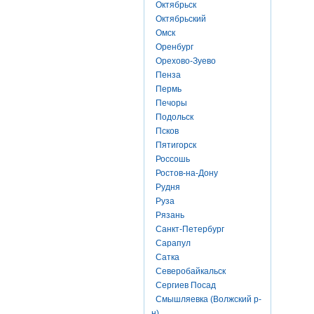
Октябрьск
Октябрьский
Омск
Оренбург
Орехово-Зуево
Пенза
Пермь
Печоры
Подольск
Псков
Пятигорск
Россошь
Ростов-на-Дону
Рудня
Руза
Рязань
Санкт-Петербург
Сарапул
Сатка
Северобайкальск
Сергиев Посад
Смышляевка (Волжский р-
н)