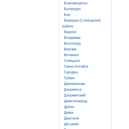
Благовещенск
Богородск
Бор
Вахруши (Слободской
район)
Видное
Владимир
Волгоград
Ворсма
Воткинск
Голицыно
Горно-Алтайск
Городец
Губкин
Давлеканово
Дзержинск
Дзержинский
Димитровград
Дубна
Дуван
Дюртюли
Дятьково