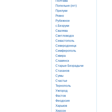
Полтава
Попельня (пгт)
Прилуки
Ровно
Рубежное
с.Безруки
Свалява
Светловодск
Севастополь
Северодонецк
Симферополь
Сквира
Славянск
Старые Безрадычи
Стаханов
Сумы
Счастье
Тернополь
Ужгород
Фастов
Феодосия
Харьков
Херсон