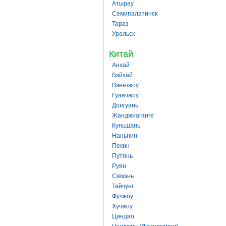
Атырау
Семипалатинск
Тараз
Уральск
Китай
Анхай
Вэйхай
Вэньчжоу
Гуанчжоу
Донгуань
Жанджиаганге
Куньшань
Наньнин
Пекин
Путянь
Руян
Сямэнь
Тайчунг
Фучжоу
Хучжоу
Циндао