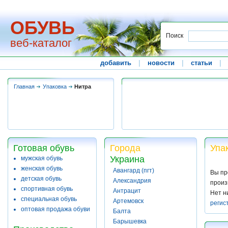
ОБУВЬ
Поиск
веб-каталог
добавить
|
новости
|
статьи
|
Главная
Упаковка
Нитра
Готовая обувь
Города
Упа
Украина
мужская обувь
женская обувь
Авангард (пгт)
Вы пр
детская обувь
Александрия
произ
спортивная обувь
Антрацит
Нет н
специальная обувь
Артемовск
регис
оптовая продажа обуви
Балта
Барышевка