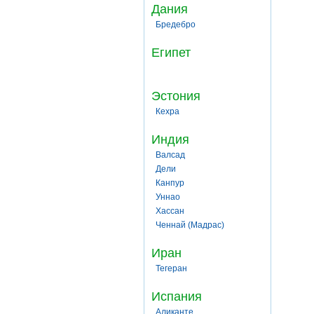
Дания
Бредебро
Египет
Эстония
Кехра
Индия
Валсад
Дели
Канпур
Уннао
Хассан
Ченнай (Мадрас)
Иран
Тегеран
Испания
Аликанте