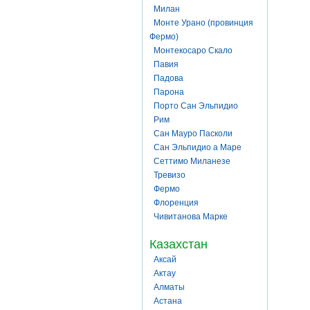
Милан
Монте Урано (провинция
Фермо)
Монтекосаро Скало
Павия
Падова
Парона
Порто Сан Эльпидио
Рим
Сан Мауро Пасколи
Сан Эльпидио а Маре
Сеттимо Миланезе
Тревизо
Фермо
Флоренция
Чивитанова Марке
Казахстан
Аксай
Актау
Алматы
Астана