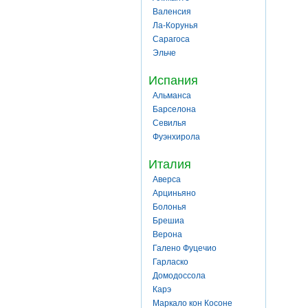
Валенсия
Ла-Корунья
Сарагоса
Эльче
Испания
Альманса
Барселона
Севилья
Фуэнхирола
Италия
Аверса
Арциньяно
Болонья
Брешиа
Верона
Галено Фуцечио
Гарласко
Домодоссола
Карэ
Маркало кон Косоне