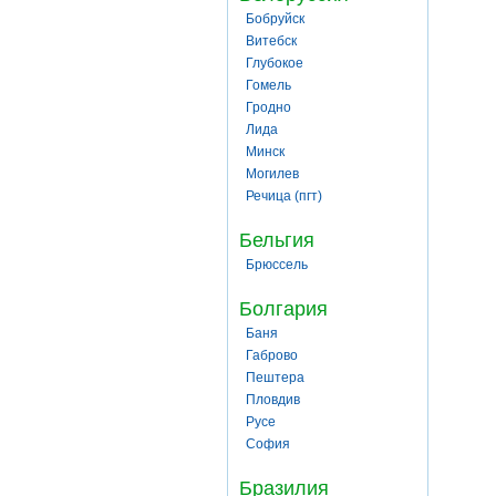
Бобруйск
Витебск
Глубокое
Гомель
Гродно
Лида
Минск
Могилев
Речица (пгт)
Бельгия
Брюссель
Болгария
Баня
Габрово
Пештера
Пловдив
Русе
София
Бразилия