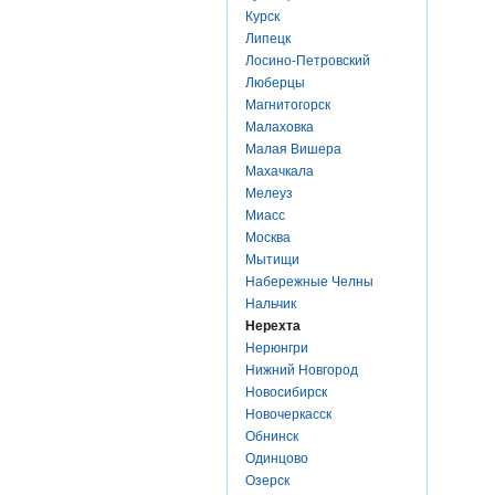
Курск
Липецк
Лосино-Петровский
Люберцы
Магнитогорск
Малаховка
Малая Вишера
Махачкала
Мелеуз
Миасс
Москва
Мытищи
Набережные Челны
Нальчик
Нерехта
Нерюнгри
Нижний Новгород
Новосибирск
Новочеркасск
Обнинск
Одинцово
Озерск