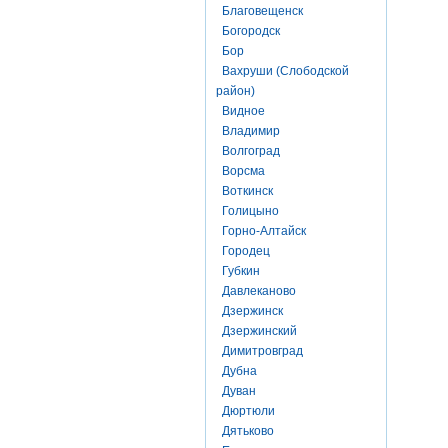
Благовещенск
Богородск
Бор
Вахруши (Слободской
район)
Видное
Владимир
Волгоград
Ворсма
Воткинск
Голицыно
Горно-Алтайск
Городец
Губкин
Давлеканово
Дзержинск
Дзержинский
Димитровград
Дубна
Дуван
Дюртюли
Дятьково