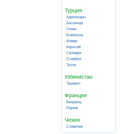
Турция
Адапазары
Баспинар
Гонен
Енибосна
Измир
Каратай
Силиври
Стамбул
Тузла
Узбекистан
Ташкент
Франция
Биарриц
Париж
Чехия
Славичин