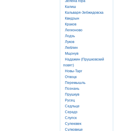
Зелена гора
Калиш
Кальваря-Зебжидовска
Квидзын
Краков
Легионово
Лодзь
Луков
Люблин
Мщонув
Надажин (Прушковский
повят)
Новы-Тарг
Отвоцк
Перемышль
Познань
Прушкув
Русец
Седльце
Серадз
Слупск
Сулеювек
Сулковице