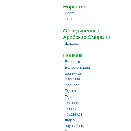
Норвегия
Берген
Осло
Объединенные
Арабские Эмираты
Шарджа
Польша
Белосток
Бельско-Биала
Бжезница
Варшава
Вроцлав
Гданск
Гдыня
Глинянка
Гнезно
Грудзендз
Жарки
Здуньска-Воля