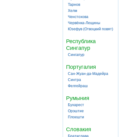
Тарнов
Хелм
Ченстохова
Червёнка-Лещины
Юзефув (Отвоцкий повят)
Республика
Сингапур
Сингапур
Португалия
Сан-Жуан-да-Мадейра
Синтра
Фелгейраш
Румыния
Бухарест
Орэштие
Плоешти
Словакия
Братислава