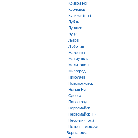
Кривой Рог
Кролевец
Куликов (пгт)
Лубны
Луганск
Луцк
Львов
Люботин
Макеевка
Мариуполь
Мелитополь
Миргород
Николаев
Новомосковск
Новый Буг
Одесса
Павлоград
Первомайск
Первомайск (Н)
Песочин (пос.)
Петропавловская
Борщаговка