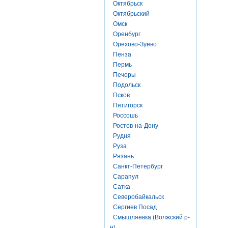
Октябрьск
Октябрьский
Омск
Оренбург
Орехово-Зуево
Пенза
Пермь
Печоры
Подольск
Псков
Пятигорск
Россошь
Ростов-на-Дону
Рудня
Руза
Рязань
Санкт-Петербург
Сарапул
Сатка
Северобайкальск
Сергиев Посад
Смышляевка (Волжский р-
н)