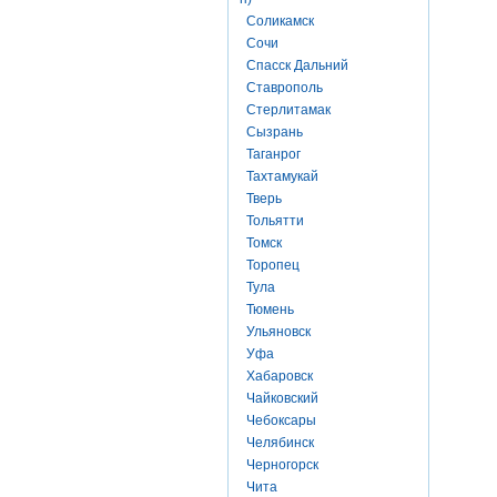
Соликамск
Сочи
Спасск Дальний
Ставрополь
Стерлитамак
Сызрань
Таганрог
Тахтамукай
Тверь
Тольятти
Томск
Торопец
Тула
Тюмень
Ульяновск
Уфа
Хабаровск
Чайковский
Чебоксары
Челябинск
Черногорск
Чита