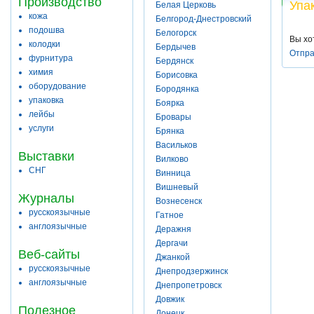
Производство
Упа
Белая Церковь
кожа
Белгород-Днестровский
подошва
Белогорск
Вы хо
колодки
Бердычев
Отпра
фурнитура
Бердянск
химия
Борисовка
оборудование
Бородянка
упаковка
Боярка
лейбы
Бровары
услуги
Брянка
Васильков
Выставки
Вилково
СНГ
Винница
Вишневый
Журналы
Вознесенск
русскоязычные
Гатное
англоязычные
Деражня
Дергачи
Веб-сайты
Джанкой
русскоязычные
Днепродзержинск
англоязычные
Днепропетровск
Довжик
Полезное
Донецк