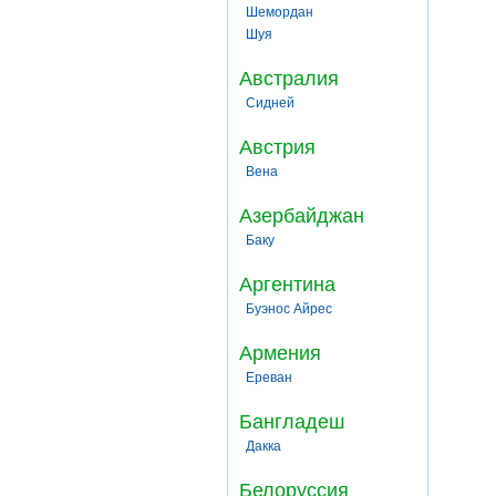
Шемордан
Шуя
Австралия
Сидней
Австрия
Вена
Азербайджан
Баку
Аргентина
Буэнос Айрес
Армения
Ереван
Бангладеш
Дакка
Белоруссия