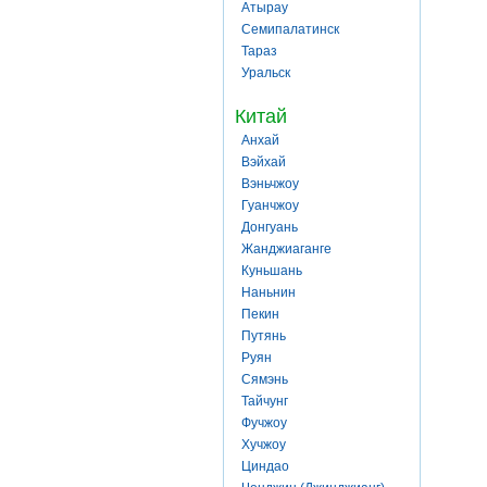
Атырау
Семипалатинск
Тараз
Уральск
Китай
Анхай
Вэйхай
Вэньчжоу
Гуанчжоу
Донгуань
Жанджиаганге
Куньшань
Наньнин
Пекин
Путянь
Руян
Сямэнь
Тайчунг
Фучжоу
Хучжоу
Циндао