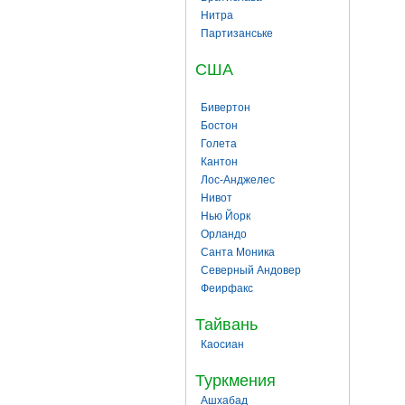
Нитра
Партизанське
США
Бивертон
Бостон
Голета
Кантон
Лос-Анджелес
Нивот
Нью Йорк
Орландо
Санта Моника
Северный Андовер
Феирфакс
Тайвань
Каосиан
Туркмения
Ашхабад