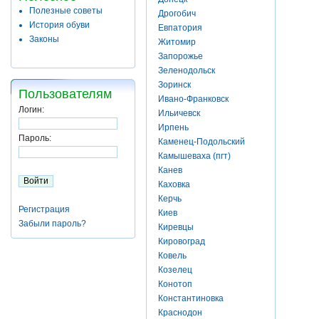
Полезные советы
Дрогобич
История обуви
Евпатория
Законы
Житомир
Запорожье
Зеленодольск
Зоринск
Пользователям
Ивано-Франковск
Логин:
Ильичевск
Ирпень
Пароль:
Каменец-Подольский
Камышеваха (пгт)
Канев
Каховка
Керчь
Регистрация
Киев
Забыли пароль?
Киревцы
Кировоград
Ковель
Козелец
Конотоп
Константиновка
Краснодон