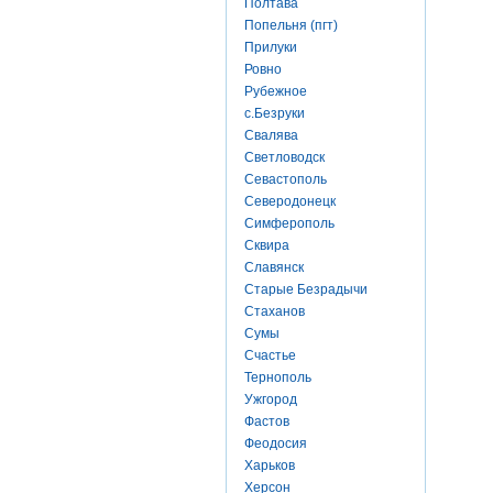
Полтава
Попельня (пгт)
Прилуки
Ровно
Рубежное
с.Безруки
Свалява
Светловодск
Севастополь
Северодонецк
Симферополь
Сквира
Славянск
Старые Безрадычи
Стаханов
Сумы
Счастье
Тернополь
Ужгород
Фастов
Феодосия
Харьков
Херсон