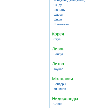
Чонджин (Джинджианг)
Чэнду
Шаньтоу
Шаосин
Шиши
Шэньчжень
Корея
Сеул
Ливан
Бейрут
Литва
Каунас
Молдавия
Бендеры
Кишинев
Нидерланды
Соест