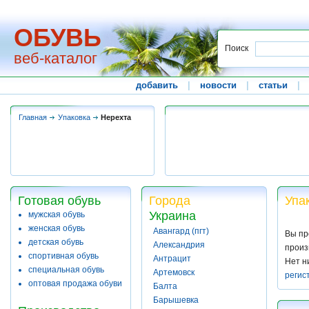
ОБУВЬ
Поиск
веб-каталог
добавить
|
новости
|
статьи
|
Главная
Упаковка
Нерехта
Готовая обувь
Города
Упа
Украина
мужская обувь
женская обувь
Авангард (пгт)
Вы пр
детская обувь
Александрия
произ
спортивная обувь
Антрацит
Нет н
специальная обувь
Артемовск
регис
оптовая продажа обуви
Балта
Барышевка