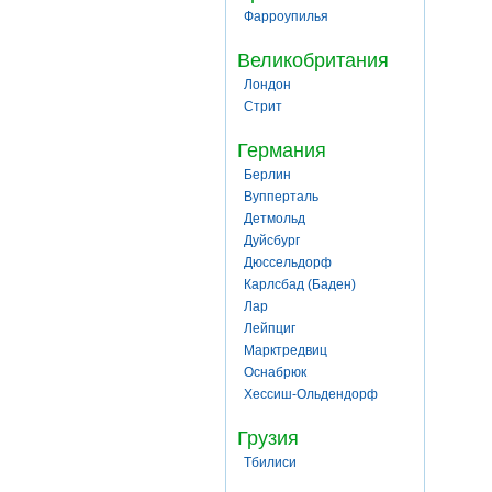
Фарроупилья
Великобритания
Лондон
Стрит
Германия
Берлин
Вупперталь
Детмольд
Дуйсбург
Дюссельдорф
Карлсбад (Баден)
Лар
Лейпциг
Марктредвиц
Оснабрюк
Хессиш-Ольдендорф
Грузия
Тбилиси