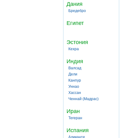
Дания
Бредебро
Египет
Эстония
Кехра
Индия
Валсад
Дели
Канпур
Уннао
Хассан
Ченнай (Мадрас)
Иран
Тегеран
Испания
Аликанте