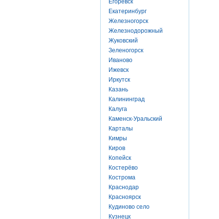
Егоревск
Екатеринбург
Железногорск
Железнодорожный
Жуковский
Зеленогорск
Иваново
Ижевск
Иркутск
Казань
Калининград
Калуга
Каменск-Уральский
Карталы
Кимры
Киров
Копейск
Костерёво
Кострома
Краснодар
Красноярск
Кудиново село
Кузнецк