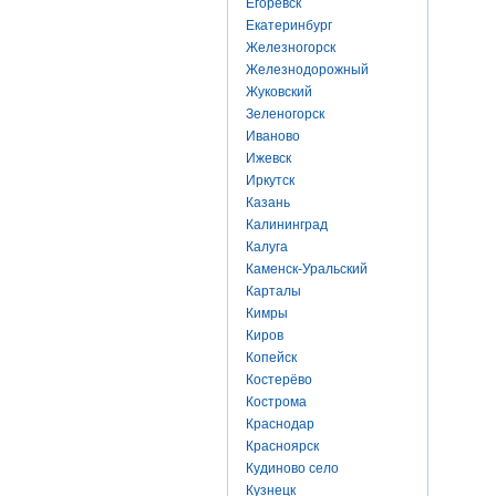
Егоревск
Екатеринбург
Железногорск
Железнодорожный
Жуковский
Зеленогорск
Иваново
Ижевск
Иркутск
Казань
Калининград
Калуга
Каменск-Уральский
Карталы
Кимры
Киров
Копейск
Костерёво
Кострома
Краснодар
Красноярск
Кудиново село
Кузнецк