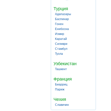
Турция
Адапазары
Баспинар
Гонен
Енибосна
Измир
Каратай
Силиври
Стамбул
Тузла
Узбекистан
Ташкент
Франция
Биарриц
Париж
Чехия
Славичин