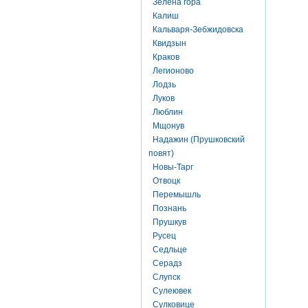
Зелена гора
Калиш
Кальваря-Зебжидовска
Квидзын
Краков
Легионово
Лодзь
Луков
Люблин
Мщонув
Надажин (Прушковский
повят)
Новы-Тарг
Отвоцк
Перемышль
Познань
Прушкув
Русец
Седльце
Серадз
Слупск
Сулеювек
Сулковице