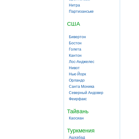
Нитра
Партизанське
США
Бивертон
Бостон
Голета
Кантон
Лос-Анджелес
Нивот
Нью Йорк
Орландо
Санта Моника
Северный Андовер
Феирфакс
Тайвань
Каосиан
Туркмения
Ашхабад