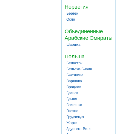
Норвегия
Берген
Осло
Объединенные
Арабские Эмираты
Шарджа
Польша
Белосток
Бельско-Биала
Бжезница
Варшава
Вроцлав
Гданск
Гдыня
Глинянка
Гнезно
Грудзендз
Жарки
Здуньска-Воля