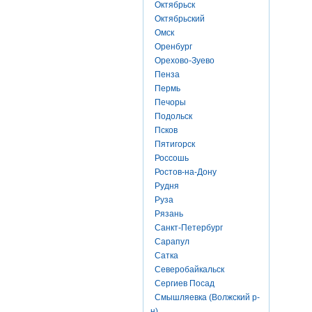
Октябрьск
Октябрьский
Омск
Оренбург
Орехово-Зуево
Пенза
Пермь
Печоры
Подольск
Псков
Пятигорск
Россошь
Ростов-на-Дону
Рудня
Руза
Рязань
Санкт-Петербург
Сарапул
Сатка
Северобайкальск
Сергиев Посад
Смышляевка (Волжский р-
н)