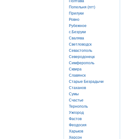
Полтава
Попельня (пгт)
Прилуки
Ровно
Рубежное
с.Безруки
Свалява
Светловодск
Севастополь
Северодонецк
Симферополь
Сквира
Славянск
Старые Безрадычи
Стаханов
Сумы
Счастье
Тернополь
Ужгород
Фастов
Феодосия
Харьков
Херсон