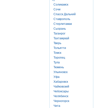
Соликамск
Сочи
Спасск Дальний
Ставрополь
Стерлитамак
Сызрань
Таганрог
Тахтамукай
Тверь
Тольятти
Томск
Торопец
Тула
Тюмень
Ульяновск
Уфа
Хабаровск
Чайковский
Чебоксары
Челябинск
Черногорск
Чита