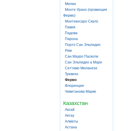
Милан
Монте Урано (провинция
Фермо)
Монтекосаро Скало
Павия
Падова
Парона
Порто Сан Эльпидио
Рим
Сан Мауро Пасколи
Сан Эльпидио а Маре
Сеттимо Миланезе
Тревизо
Фермо
Флоренция
Чивитанова Марке
Казахстан
Аксай
Актау
Алматы
Астана