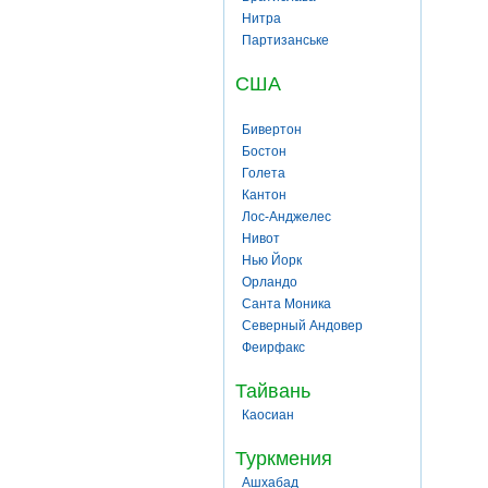
Нитра
Партизанське
США
Бивертон
Бостон
Голета
Кантон
Лос-Анджелес
Нивот
Нью Йорк
Орландо
Санта Моника
Северный Андовер
Феирфакс
Тайвань
Каосиан
Туркмения
Ашхабад