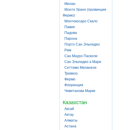
Милан
Монте Урано (провинция
Фермо)
Монтекосаро Скало
Павия
Падова
Парона
Порто Сан Эльпидио
Рим
Сан Мауро Пасколи
Сан Эльпидио а Маре
Сеттимо Миланезе
Тревизо
Фермо
Флоренция
Чивитанова Марке
Казахстан
Аксай
Актау
Алматы
Астана