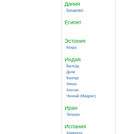
Дания
Бредебро
Египет
Эстония
Кехра
Индия
Валсад
Дели
Канпур
Уннао
Хассан
Ченнай (Мадрас)
Иран
Тегеран
Испания
Аликанте