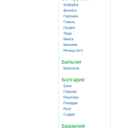
Бобруйск
Витебск
Глубокое
Гомель
Гродно
Лида
Минск
Могилев
Речица (пгт)
Бельгия
Брюссель
Болгария
Баня
Габрово
Пештера
Пловдив
Русе
София
Бразилия