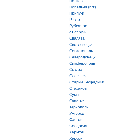
Полтава
Попельня (пгт)
Прилуки
Ровно
Рубежное
с.Безруки
Свалява
Светловодск
Севастополь
Северодонецк
Симферополь
Сквира
Славянск
Старые Безрадычи
Стаханов
Сумы
Счастье
Тернополь
Ужгород
Фастов
Феодосия
Харьков
Херсон