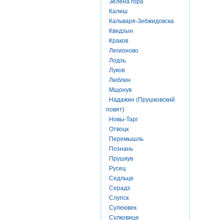
Зелена гора
Калиш
Кальваря-Зебжидовска
Квидзын
Краков
Легионово
Лодзь
Луков
Люблин
Мщонув
Надажин (Прушковский
повят)
Новы-Тарг
Отвоцк
Перемышль
Познань
Прушкув
Русец
Седльце
Серадз
Слупск
Сулеювек
Сулковице