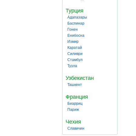
Турция
Адапазары
Баспинар
Гонен
Енибосна
Измир
Каратай
Силиври
Стамбул
Тузла
Узбекистан
Ташкент
Франция
Биарриц
Париж
Чехия
Славичин