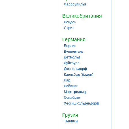
Фарроупилья
Великобритания
Лондон
Стрит
Германия
Берлин
Вупперталь
Детмольд
Дуйсбург
Дюссельдорф
Карлсбад (Баден)
Лар
Лейпциг
Марктредвиц
Оснабрюк
Хессиш-Ольдендорф
Грузия
Тбилиси