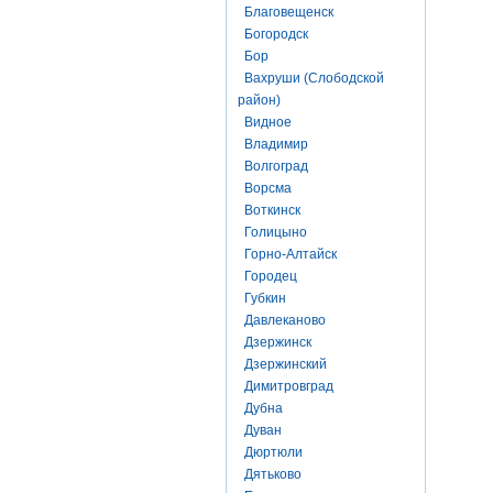
Благовещенск
Богородск
Бор
Вахруши (Слободской
район)
Видное
Владимир
Волгоград
Ворсма
Воткинск
Голицыно
Горно-Алтайск
Городец
Губкин
Давлеканово
Дзержинск
Дзержинский
Димитровград
Дубна
Дуван
Дюртюли
Дятьково