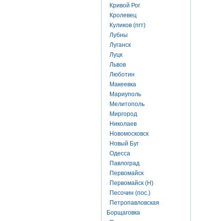
Кривой Рог
Кролевец
Куликов (пгт)
Лубны
Луганск
Луцк
Львов
Люботин
Макеевка
Мариуполь
Мелитополь
Миргород
Николаев
Новомосковск
Новый Буг
Одесса
Павлоград
Первомайск
Первомайск (Н)
Песочин (пос.)
Петропавловская
Борщаговка