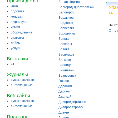
Производство
Белая Церковь
кожа
Упа
Белгород-Днестровский
подошва
маг
Белогорск
колодки
Бердычев
фурнитура
Бердянск
Вы хо
химия
Борисовка
Отпра
оборудование
Бородянка
упаковка
Боярка
лейбы
Бровары
услуги
Брянка
Васильков
Выставки
Вилково
СНГ
Винница
Вишневый
Журналы
Вознесенск
русскоязычные
Гатное
англоязычные
Деражня
Дергачи
Веб-сайты
Джанкой
русскоязычные
Днепродзержинск
англоязычные
Днепропетровск
Довжик
Полезное
Донецк