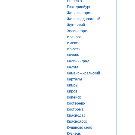
Егоревск
Екатеринбург
Железногорск
Железнодорожный
Жуковский
Зеленогорск
Иваново
Ижевск
Иркутск
Казань
Калининград
Калуга
Каменск-Уральский
Карталы
Кимры
Киров
Копейск
Костерёво
Кострома
Краснодар
Красноярск
Кудиново село
Кузнецк