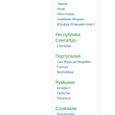
Тарнов
Хелм
Ченстохова
Червёнка-Лещины
Юзефув (Отвоцкий повят)
Республика
Сингапур
Сингапур
Португалия
Сан-Жуан-да-Мадейра
Синтра
Фелгейраш
Румыния
Бухарест
Орэштие
Плоешти
Словакия
Братислава