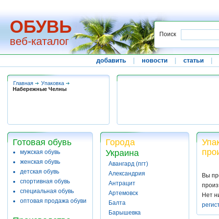
ОБУВЬ
Поиск
веб-каталог
добавить
|
новости
|
статьи
|
Главная
Упаковка
Набережные Челны
Готовая обувь
Города
Упа
про
Украина
мужская обувь
женская обувь
Авангард (пгт)
детская обувь
Александрия
Вы пр
спортивная обувь
Антрацит
произ
специальная обувь
Артемовск
Нет н
оптовая продажа обуви
Балта
регис
Барышевка