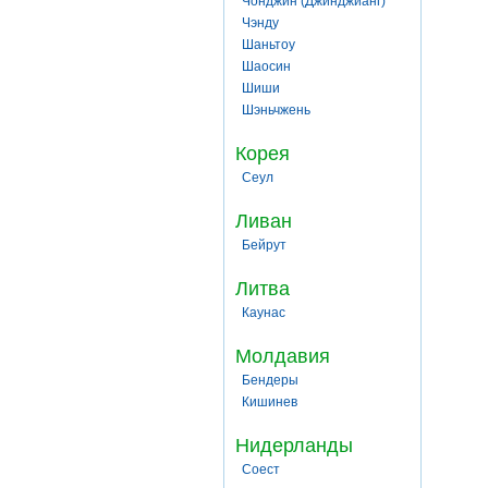
Чонджин (Джинджианг)
Чэнду
Шаньтоу
Шаосин
Шиши
Шэньчжень
Корея
Сеул
Ливан
Бейрут
Литва
Каунас
Молдавия
Бендеры
Кишинев
Нидерланды
Соест