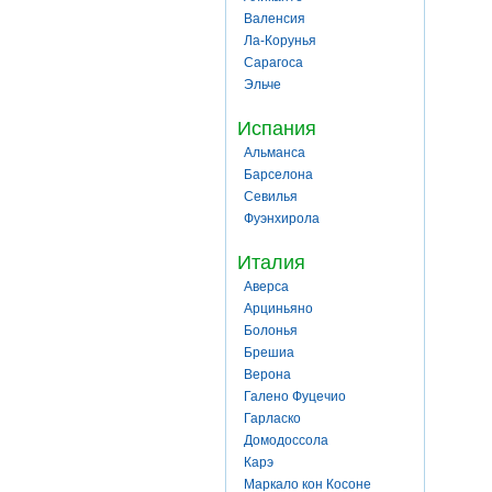
Валенсия
Ла-Корунья
Сарагоса
Эльче
Испания
Альманса
Барселона
Севилья
Фуэнхирола
Италия
Аверса
Арциньяно
Болонья
Брешиа
Верона
Галено Фуцечио
Гарласко
Домодоссола
Карэ
Маркало кон Косоне