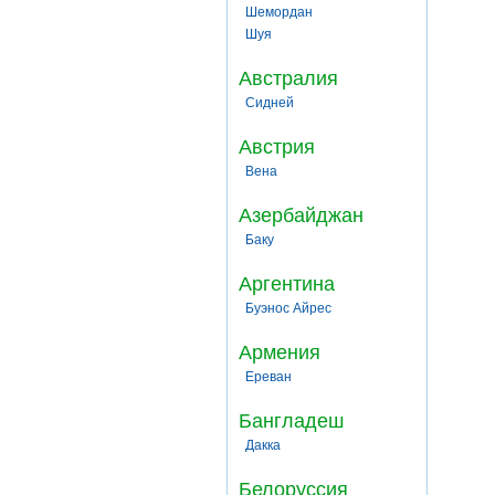
Шемордан
Шуя
Австралия
Сидней
Австрия
Вена
Азербайджан
Баку
Аргентина
Буэнос Айрес
Армения
Ереван
Бангладеш
Дакка
Белоруссия