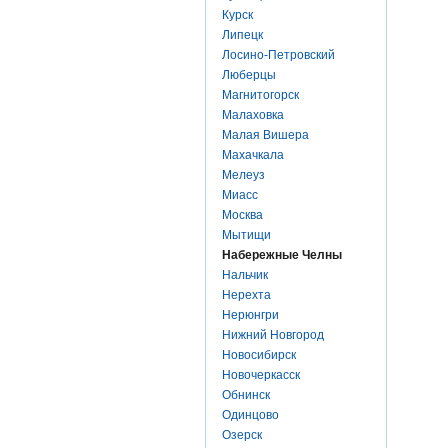
Курск
Липецк
Лосино-Петровский
Люберцы
Магнитогорск
Малаховка
Малая Вишера
Махачкала
Мелеуз
Миасс
Москва
Мытищи
Набережные Челны
Нальчик
Нерехта
Нерюнгри
Нижний Новгород
Новосибирск
Новочеркасск
Обнинск
Одинцово
Озерск