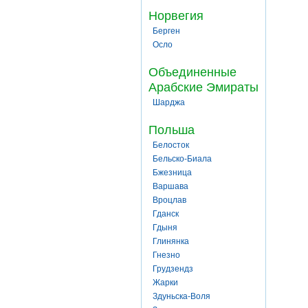
Норвегия
Берген
Осло
Объединенные
Арабские Эмираты
Шарджа
Польша
Белосток
Бельско-Биала
Бжезница
Варшава
Вроцлав
Гданск
Гдыня
Глинянка
Гнезно
Грудзендз
Жарки
Здуньска-Воля