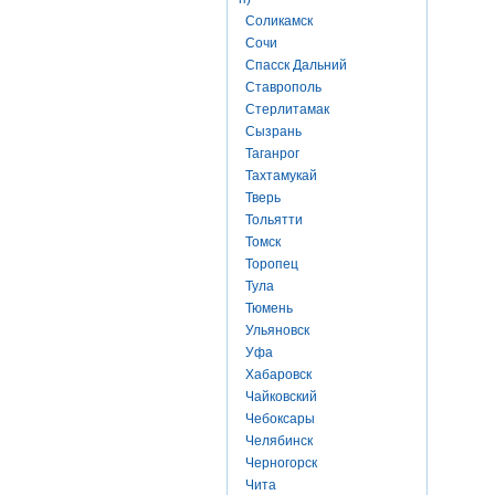
Соликамск
Сочи
Спасск Дальний
Ставрополь
Стерлитамак
Сызрань
Таганрог
Тахтамукай
Тверь
Тольятти
Томск
Торопец
Тула
Тюмень
Ульяновск
Уфа
Хабаровск
Чайковский
Чебоксары
Челябинск
Черногорск
Чита