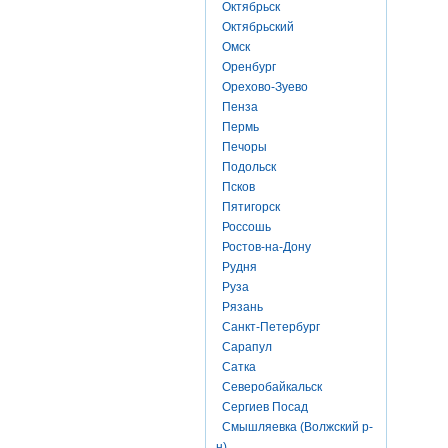
Октябрьск
Октябрьский
Омск
Оренбург
Орехово-Зуево
Пенза
Пермь
Печоры
Подольск
Псков
Пятигорск
Россошь
Ростов-на-Дону
Рудня
Руза
Рязань
Санкт-Петербург
Сарапул
Сатка
Северобайкальск
Сергиев Посад
Смышляевка (Волжский р-
н)