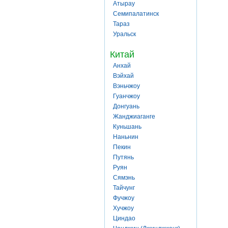
Атырау
Семипалатинск
Тараз
Уральск
Китай
Анхай
Вэйхай
Вэньчжоу
Гуанчжоу
Донгуань
Жанджиаганге
Куньшань
Наньнин
Пекин
Путянь
Руян
Сямэнь
Тайчунг
Фучжоу
Хучжоу
Циндао