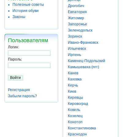
Полезные советы
Дрогобич
История обуви
Евпатория
Законы
Житомир
Запорожье
Зеленодольск
Зоринск
Пользователям
Ивано-Франковск
Логин:
Ильичевск
Ирпень
Пароль:
Каменец-Подольский
Камышеваха (пгт)
Канев
Каховка
Керчь
Регистрация
Киев
Забыли пароль?
Киревцы
Кировоград
Ковель
Козелец
Конотоп
Константиновка
Краснодон