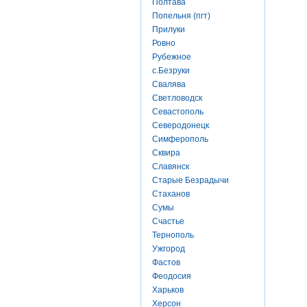
Полтава
Попельня (пгт)
Прилуки
Ровно
Рубежное
с.Безруки
Свалява
Светловодск
Севастополь
Северодонецк
Симферополь
Сквира
Славянск
Старые Безрадычи
Стаханов
Сумы
Счастье
Тернополь
Ужгород
Фастов
Феодосия
Харьков
Херсон