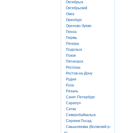
Октябрьск
Октябрьский
Омск
Оренбург
Орехово-Зуево
Пенза
Пермь
Печоры
Подольск
Псков
Пятигорск
Россошь
Ростов-на-Дону
Рудня
Руза
Рязань
Санкт-Петербург
Сарапул
Сатка
Северобайкальск
Сергиев Посад
Смышляевка (Волжский р-
н)