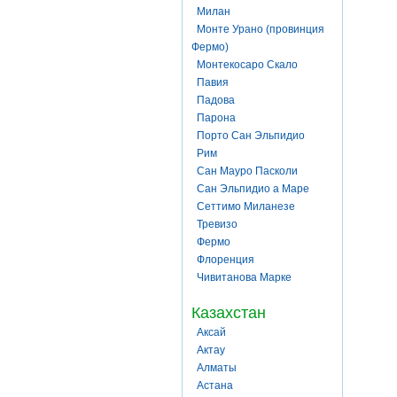
Милан
Монте Урано (провинция
Фермо)
Монтекосаро Скало
Павия
Падова
Парона
Порто Сан Эльпидио
Рим
Сан Мауро Пасколи
Сан Эльпидио а Маре
Сеттимо Миланезе
Тревизо
Фермо
Флоренция
Чивитанова Марке
Казахстан
Аксай
Актау
Алматы
Астана