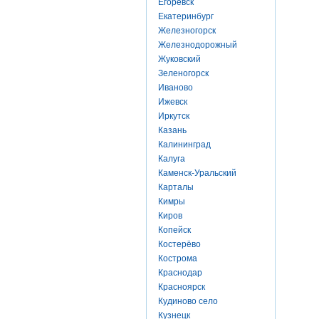
Егоревск
Екатеринбург
Железногорск
Железнодорожный
Жуковский
Зеленогорск
Иваново
Ижевск
Иркутск
Казань
Калининград
Калуга
Каменск-Уральский
Карталы
Кимры
Киров
Копейск
Костерёво
Кострома
Краснодар
Красноярск
Кудиново село
Кузнецк