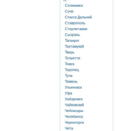
Соликамск
Сочи
Спасск Дальний
Ставрополь
Стерлитамак
Сызрань
Таганрог
Тахтамукай
Тверь
Тольятти
Томск
Торопец
Тула
Тюмень
Ульяновск
Уфа
Хабаровск
Чайковский
Чебоксары
Челябинск
Черногорск
Чита