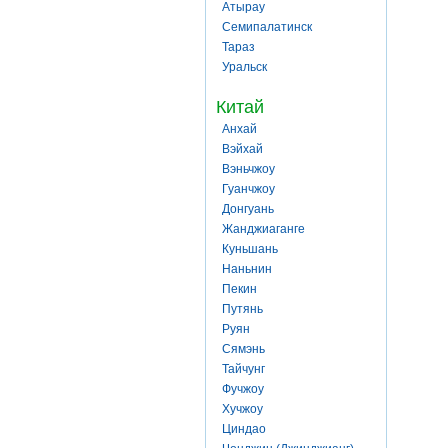
Атырау
Семипалатинск
Тараз
Уральск
Китай
Анхай
Вэйхай
Вэньчжоу
Гуанчжоу
Донгуань
Жанджиаганге
Куньшань
Наньнин
Пекин
Путянь
Руян
Сямэнь
Тайчунг
Фучжоу
Хучжоу
Циндао