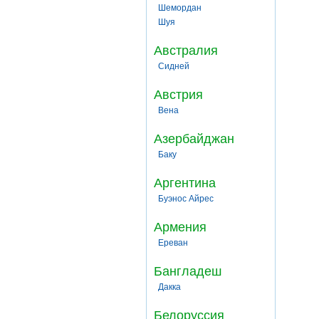
Шемордан
Шуя
Австралия
Сидней
Австрия
Вена
Азербайджан
Баку
Аргентина
Буэнос Айрес
Армения
Ереван
Бангладеш
Дакка
Белоруссия