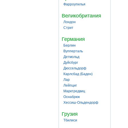
Фарроупилья
Великобритания
Лондон
Стрит
Германия
Берлин
Вупперталь
Детмольд
Дуйсбург
Дюссельдорф
Карлсбад (Баден)
Лар
Лейпциг
Марктредвиц
Оснабрюк
Хессиш-Ольдендорф
Грузия
Тбилиси