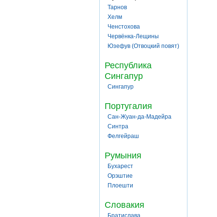
Тарнов
Хелм
Ченстохова
Червёнка-Лещины
Юзефув (Отвоцкий повят)
Республика
Сингапур
Сингапур
Португалия
Сан-Жуан-да-Мадейра
Синтра
Фелгейраш
Румыния
Бухарест
Орэштие
Плоешти
Словакия
Братислава