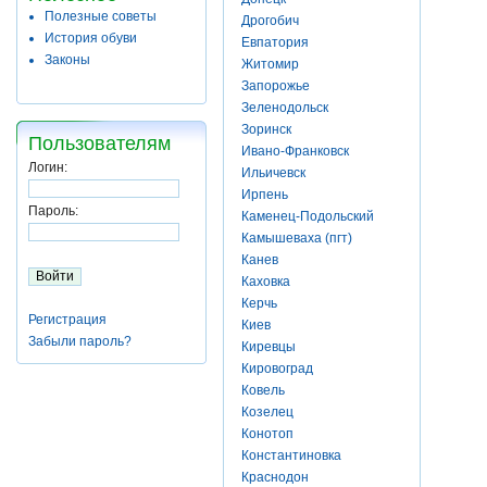
Полезные советы
Дрогобич
История обуви
Евпатория
Законы
Житомир
Запорожье
Зеленодольск
Зоринск
Пользователям
Ивано-Франковск
Логин:
Ильичевск
Ирпень
Пароль:
Каменец-Подольский
Камышеваха (пгт)
Канев
Каховка
Керчь
Регистрация
Киев
Забыли пароль?
Киревцы
Кировоград
Ковель
Козелец
Конотоп
Константиновка
Краснодон