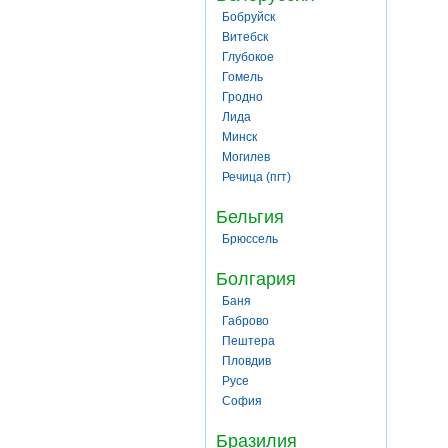
Бобруйск
Витебск
Глубокое
Гомель
Гродно
Лида
Минск
Могилев
Речица (пгт)
Бельгия
Брюссель
Болгария
Баня
Габрово
Пештера
Пловдив
Русе
София
Бразилия