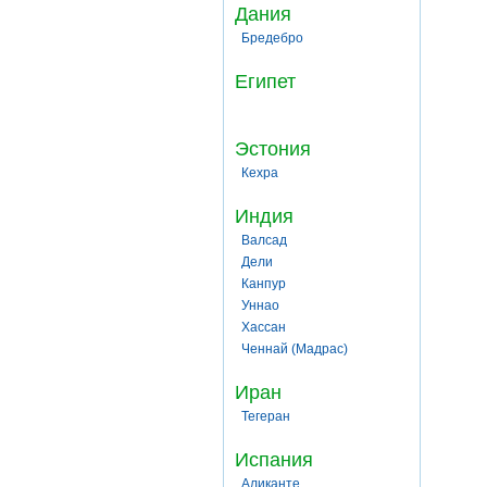
Дания
Бредебро
Египет
Эстония
Кехра
Индия
Валсад
Дели
Канпур
Уннао
Хассан
Ченнай (Мадрас)
Иран
Тегеран
Испания
Аликанте