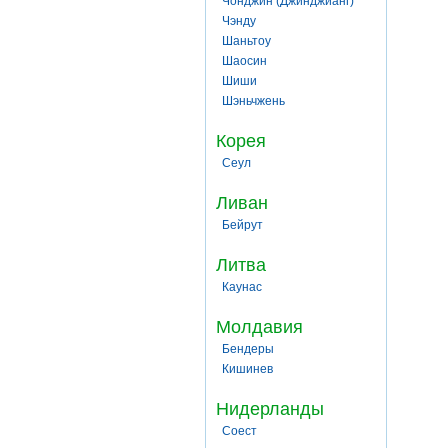
Чонджин (Джинджианг)
Чэнду
Шаньтоу
Шаосин
Шиши
Шэньчжень
Корея
Сеул
Ливан
Бейрут
Литва
Каунас
Молдавия
Бендеры
Кишинев
Нидерланды
Соест