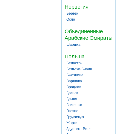
Норвегия
Берген
Осло
Объединенные
Арабские Эмираты
Шарджа
Польша
Белосток
Бельско-Биала
Бжезница
Варшава
Вроцлав
Гданск
Гдыня
Глинянка
Гнезно
Грудзендз
Жарки
Здуньска-Воля