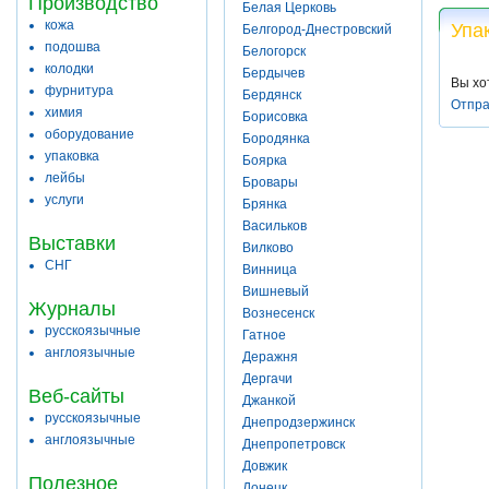
Производство
Белая Церковь
кожа
Упа
Белгород-Днестровский
подошва
Белогорск
колодки
Бердычев
Вы хо
фурнитура
Бердянск
Отпра
химия
Борисовка
оборудование
Бородянка
упаковка
Боярка
лейбы
Бровары
услуги
Брянка
Васильков
Выставки
Вилково
СНГ
Винница
Вишневый
Журналы
Вознесенск
русскоязычные
Гатное
англоязычные
Деражня
Дергачи
Веб-сайты
Джанкой
русскоязычные
Днепродзержинск
англоязычные
Днепропетровск
Довжик
Полезное
Донецк