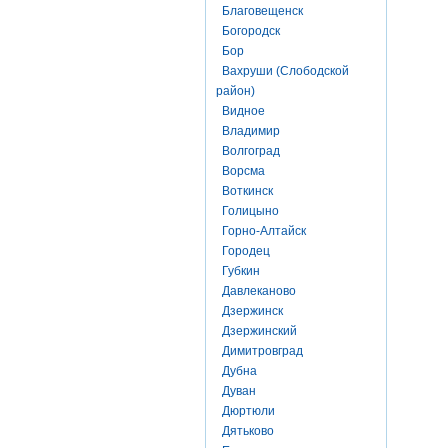
Благовещенск
Богородск
Бор
Вахруши (Слободской
район)
Видное
Владимир
Волгоград
Ворсма
Воткинск
Голицыно
Горно-Алтайск
Городец
Губкин
Давлеканово
Дзержинск
Дзержинский
Димитровград
Дубна
Дуван
Дюртюли
Дятьково