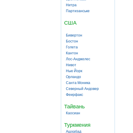
Нитра
Партизанське
США
Бивертон
Бостон
Голета
Кантон
Лос-Анджелес
Нивот
Нью Йорк
Орландо
Санта Моника
Северный Андовер
Феирфакс
Тайвань
Каосиан
Туркмения
Ашхабад