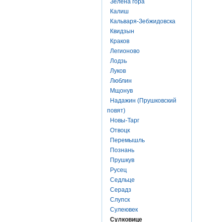
Зелена гора
Калиш
Кальваря-Зебжидовска
Квидзын
Краков
Легионово
Лодзь
Луков
Люблин
Мщонув
Надажин (Прушковский
повят)
Новы-Тарг
Отвоцк
Перемышль
Познань
Прушкув
Русец
Седльце
Серадз
Слупск
Сулеювек
Сулковице