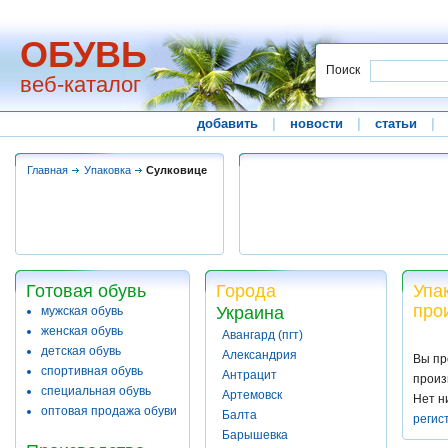
ОБУВЬ
Поиск
веб-каталог
добавить
|
новости
|
статьи
|
Главная
Упаковка
Сулковице
Готовая обувь
Города
Упа
про
Украина
мужская обувь
женская обувь
Авангард (пгт)
детская обувь
Александрия
Вы пр
спортивная обувь
Антрацит
произ
специальная обувь
Артемовск
Нет н
оптовая продажа обуви
Балта
регис
Барышевка