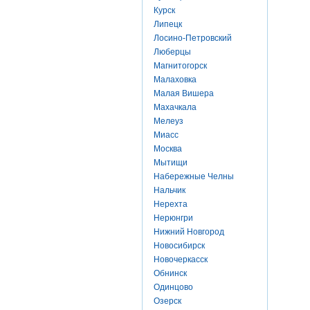
Курск
Липецк
Лосино-Петровский
Люберцы
Магнитогорск
Малаховка
Малая Вишера
Махачкала
Мелеуз
Миасс
Москва
Мытищи
Набережные Челны
Нальчик
Нерехта
Нерюнгри
Нижний Новгород
Новосибирск
Новочеркасск
Обнинск
Одинцово
Озерск