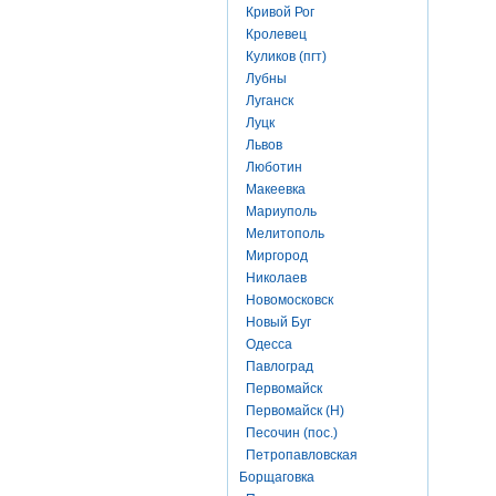
Кривой Рог
Кролевец
Куликов (пгт)
Лубны
Луганск
Луцк
Львов
Люботин
Макеевка
Мариуполь
Мелитополь
Миргород
Николаев
Новомосковск
Новый Буг
Одесса
Павлоград
Первомайск
Первомайск (Н)
Песочин (пос.)
Петропавловская
Борщаговка