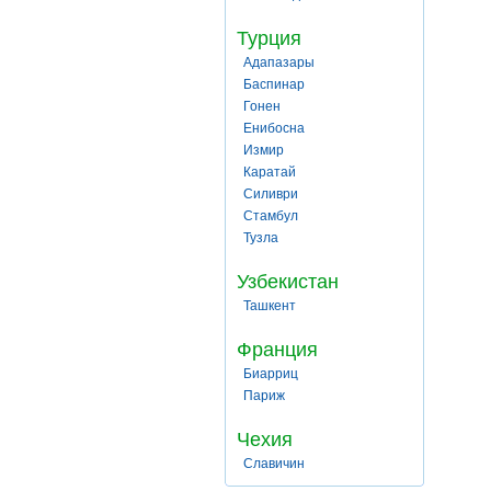
Турция
Адапазары
Баспинар
Гонен
Енибосна
Измир
Каратай
Силиври
Стамбул
Тузла
Узбекистан
Ташкент
Франция
Биарриц
Париж
Чехия
Славичин