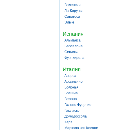
Валенсия
Ла-Корунья
Сарагоса
Эльче
Испания
Альманса
Барселона
Севилья
Фуэнхирола
Италия
Аверса
Арциньяно
Болонья
Брешиа
Верона
Галено Фуцечио
Гарласко
Домодоссола
Карэ
Маркало кон Косоне