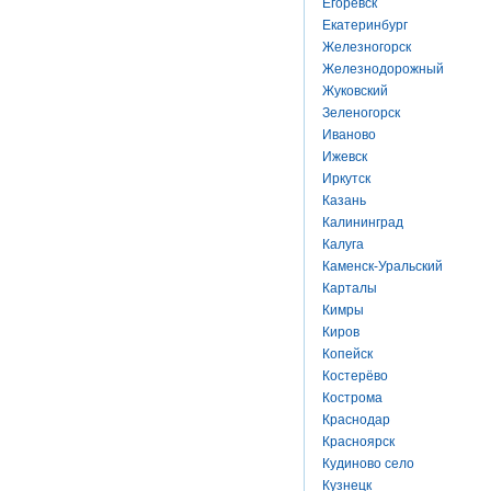
Егоревск
Екатеринбург
Железногорск
Железнодорожный
Жуковский
Зеленогорск
Иваново
Ижевск
Иркутск
Казань
Калининград
Калуга
Каменск-Уральский
Карталы
Кимры
Киров
Копейск
Костерёво
Кострома
Краснодар
Красноярск
Кудиново село
Кузнецк