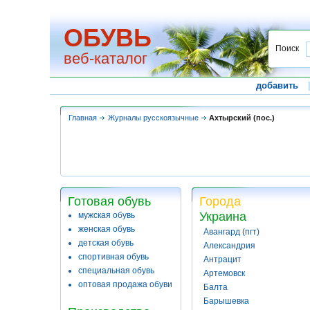
ОБУВЬ
Поиск
веб-каталог
добавить
Главная
Журналы русскоязычные
Ахтырский (пос.)
Готовая обувь
Города
Украина
мужская обувь
женская обувь
Авангард (пгт)
детская обувь
Александрия
спортивная обувь
Антрацит
специальная обувь
Артемовск
оптовая продажа обуви
Балта
Барышевка