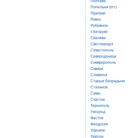
Полтава
Попельня (пгт)
Прилуки
Ровно
Рубежное
с.Безруки
Свалява
Светловодск
Севастополь
Северодонецк
Симферополь
Сквира
Славянск
Старые Безрадычи
Стаханов
Сумы
Счастье
Тернополь
Ужгород
Фастов
Феодосия
Харьков
Херсон