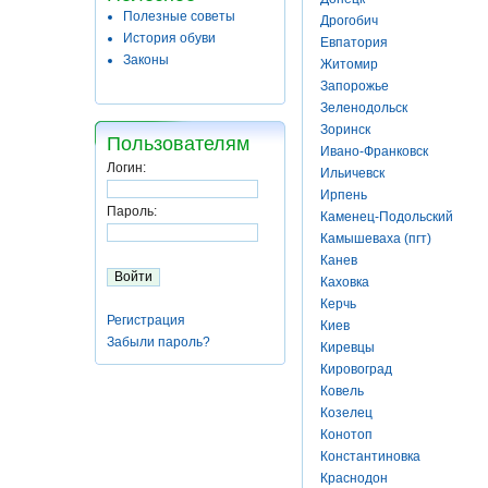
Полезные советы
Дрогобич
История обуви
Евпатория
Законы
Житомир
Запорожье
Зеленодольск
Зоринск
Пользователям
Ивано-Франковск
Логин:
Ильичевск
Ирпень
Пароль:
Каменец-Подольский
Камышеваха (пгт)
Канев
Каховка
Керчь
Регистрация
Киев
Забыли пароль?
Киревцы
Кировоград
Ковель
Козелец
Конотоп
Константиновка
Краснодон