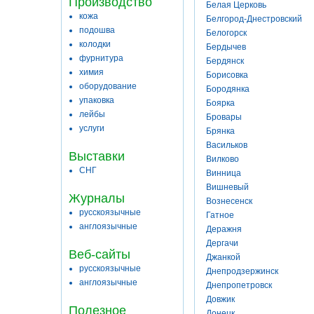
Производство
Белая Церковь
кожа
Белгород-Днестровский
подошва
Белогорск
колодки
Бердычев
фурнитура
Бердянск
химия
Борисовка
оборудование
Бородянка
упаковка
Боярка
лейбы
Бровары
услуги
Брянка
Васильков
Выставки
Вилково
СНГ
Винница
Вишневый
Журналы
Вознесенск
русскоязычные
Гатное
англоязычные
Деражня
Дергачи
Веб-сайты
Джанкой
русскоязычные
Днепродзержинск
англоязычные
Днепропетровск
Довжик
Полезное
Донецк