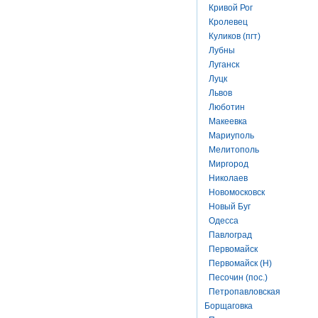
Кривой Рог
Кролевец
Куликов (пгт)
Лубны
Луганск
Луцк
Львов
Люботин
Макеевка
Мариуполь
Мелитополь
Миргород
Николаев
Новомосковск
Новый Буг
Одесса
Павлоград
Первомайск
Первомайск (Н)
Песочин (пос.)
Петропавловская
Борщаговка