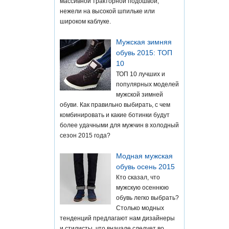
массивной тракторной подошвой,
нежели на высокой шпильке или
широком каблуке.
Мужская зимняя
обувь 2015: ТОП
10
ТОП 10 лучших и
популярных моделей
мужской зимней
обуви. Как правильно выбирать, с чем
комбинировать и какие ботинки будут
более удачными для мужчин в холодный
сезон 2015 года?
Модная мужская
обувь осень 2015
Кто сказал, что
мужскую осеннюю
обувь легко выбрать?
Столько модных
тенденций предлагают нам дизайнеры
и стилисты, что вначале следует во