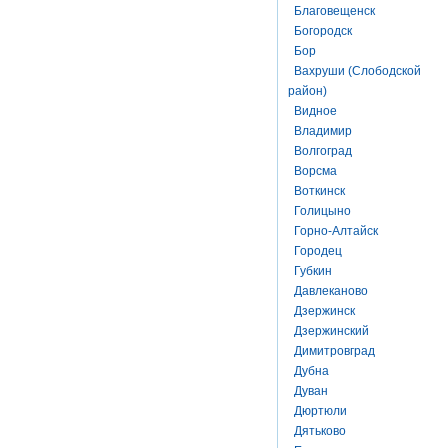
Благовещенск
Богородск
Бор
Вахруши (Слободской
район)
Видное
Владимир
Волгоград
Ворсма
Воткинск
Голицыно
Горно-Алтайск
Городец
Губкин
Давлеканово
Дзержинск
Дзержинский
Димитровград
Дубна
Дуван
Дюртюли
Дятьково