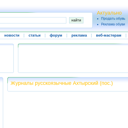
Актуально
Продать обувь
Реклама обуви
|
новости
|
статьи
|
форум
|
реклама
|
веб-мастерам
|
Журналы русскоязычные Ахтырский (пос.)