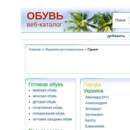
ОБУВЬ
Поиск
веб-каталог
добавить
Главная
Журналы русскоязычные
Гдыня
Готовая обувь
Города
Украина
мужская обувь
женская обувь
Авангард (пгт)
детская обувь
Александрия
спортивная обувь
Антрацит
специальная обувь
Артемовск
оптовая продажа обуви
Балта
Барышевка