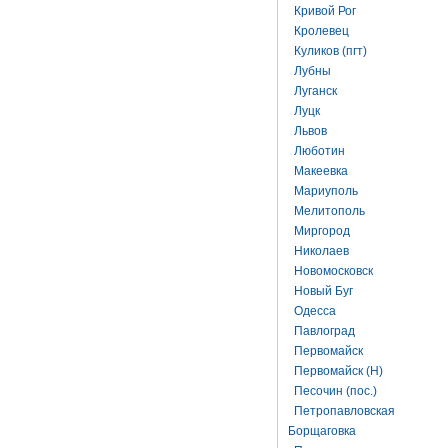
Кривой Рог
Кролевец
Куликов (пгт)
Лубны
Луганск
Луцк
Львов
Люботин
Макеевка
Мариуполь
Мелитополь
Миргород
Николаев
Новомосковск
Новый Буг
Одесса
Павлоград
Первомайск
Первомайск (Н)
Песочин (пос.)
Петропавловская
Борщаговка