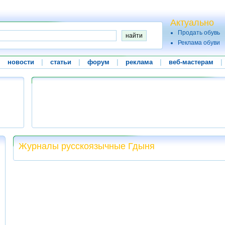
Актуально
Продать обувь
Реклама обуви
|
новости
|
статьи
|
форум
|
реклама
|
веб-мастерам
|
Журналы русскоязычные Гдыня