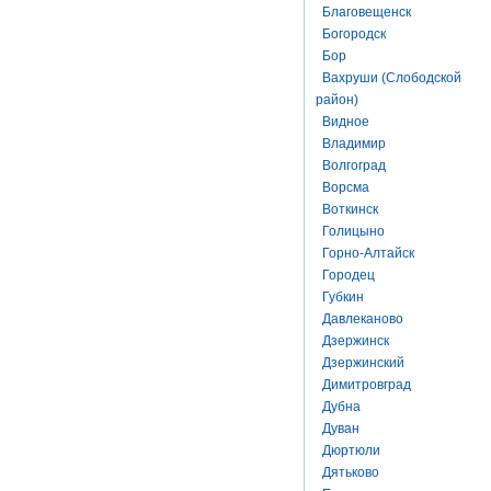
Благовещенск
Богородск
Бор
Вахруши (Слободской
район)
Видное
Владимир
Волгоград
Ворсма
Воткинск
Голицыно
Горно-Алтайск
Городец
Губкин
Давлеканово
Дзержинск
Дзержинский
Димитровград
Дубна
Дуван
Дюртюли
Дятьково