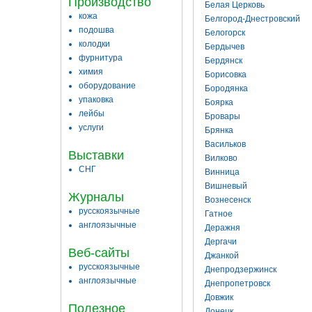
Производство
Белая Церковь
кожа
Белгород-Днестровский
подошва
Белогорск
колодки
Бердычев
фурнитура
Бердянск
химия
Борисовка
оборудование
Бородянка
упаковка
Боярка
лейбы
Бровары
услуги
Брянка
Васильков
Выставки
Вилково
СНГ
Винница
Вишневый
Журналы
Вознесенск
русскоязычные
Гатное
англоязычные
Деражня
Дергачи
Веб-сайты
Джанкой
русскоязычные
Днепродзержинск
англоязычные
Днепропетровск
Довжик
Полезное
Донецк