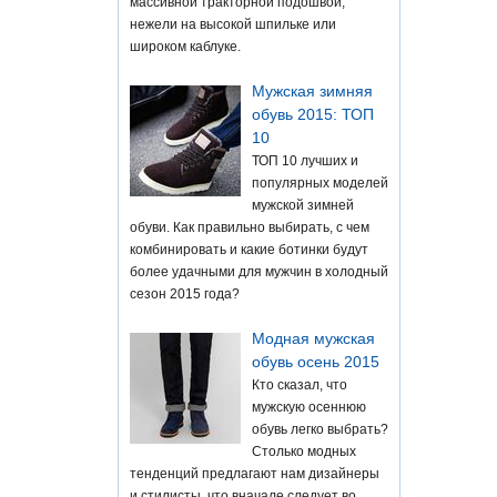
массивной тракторной подошвой,
нежели на высокой шпильке или
широком каблуке.
Мужская зимняя
обувь 2015: ТОП
10
ТОП 10 лучших и
популярных моделей
мужской зимней
обуви. Как правильно выбирать, с чем
комбинировать и какие ботинки будут
более удачными для мужчин в холодный
сезон 2015 года?
Модная мужская
обувь осень 2015
Кто сказал, что
мужскую осеннюю
обувь легко выбрать?
Столько модных
тенденций предлагают нам дизайнеры
и стилисты, что вначале следует во