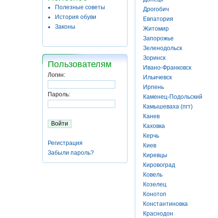
Полезные советы
Дрогобич
История обуви
Евпатория
Законы
Житомир
Запорожье
Зеленодольск
Зоринск
Пользователям
Ивано-Франковск
Логин:
Ильичевск
Ирпень
Пароль:
Каменец-Подольский
Камышеваха (пгт)
Канев
Каховка
Керчь
Регистрация
Киев
Забыли пароль?
Киревцы
Кировоград
Ковель
Козелец
Конотоп
Константиновка
Краснодон