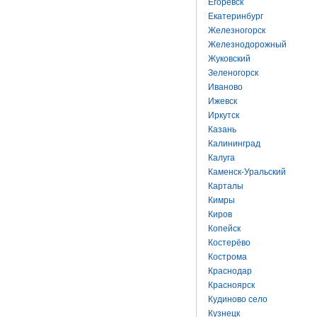
Егоревск
Екатеринбург
Железногорск
Железнодорожный
Жуковский
Зеленогорск
Иваново
Ижевск
Иркутск
Казань
Калининград
Калуга
Каменск-Уральский
Карталы
Кимры
Киров
Копейск
Костерёво
Кострома
Краснодар
Красноярск
Кудиново село
Кузнецк