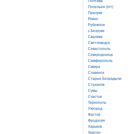
Полтава
Попельня (пгт)
Прилуки
Ровно
Рубежное
с.Безруки
Свалява
Светловодск
Севастополь
Северодонецк
Симферополь
Сквира
Славянск
Старые Безрадычи
Стаханов
Сумы
Счастье
Тернополь
Ужгород
Фастов
Феодосия
Харьков
Херсон