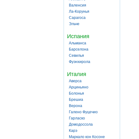
Валенсия
Ла-Корунья
Сарагоса
Эльче
Испания
Альманса
Барселона
Севилья
Фуэнхирола
Италия
Аверса
Арциньяно
Болонья
Брешиа
Верона
Галено Фуцечио
Гарласко
Домодоссола
Карэ
Маркало кон Косоне