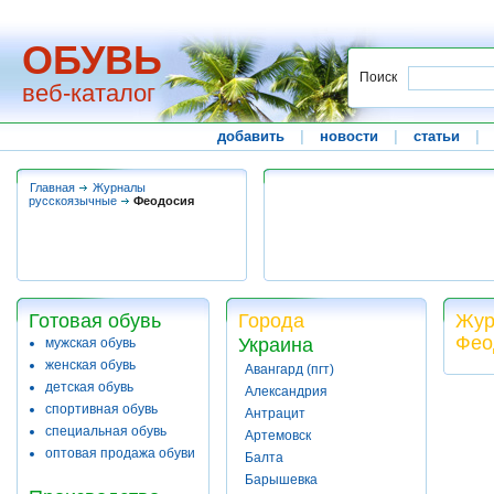
ОБУВЬ
Поиск
веб-каталог
добавить
|
новости
|
статьи
|
Главная
Журналы
русскоязычные
Феодосия
Готовая обувь
Города
Жур
Фео
Украина
мужская обувь
женская обувь
Авангард (пгт)
детская обувь
Александрия
спортивная обувь
Антрацит
специальная обувь
Артемовск
оптовая продажа обуви
Балта
Барышевка