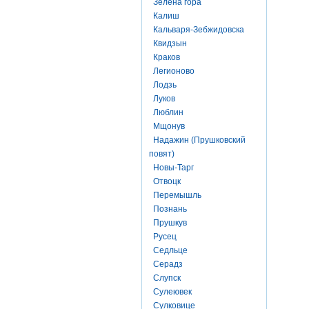
Зелена гора
Калиш
Кальваря-Зебжидовска
Квидзын
Краков
Легионово
Лодзь
Луков
Люблин
Мщонув
Надажин (Прушковский
повят)
Новы-Тарг
Отвоцк
Перемышль
Познань
Прушкув
Русец
Седльце
Серадз
Слупск
Сулеювек
Сулковице