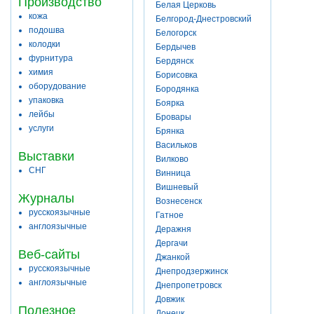
Производство
Белая Церковь
кожа
Белгород-Днестровский
подошва
Белогорск
колодки
Бердычев
фурнитура
Бердянск
химия
Борисовка
оборудование
Бородянка
упаковка
Боярка
лейбы
Бровары
услуги
Брянка
Васильков
Выставки
Вилково
СНГ
Винница
Вишневый
Журналы
Вознесенск
русскоязычные
Гатное
англоязычные
Деражня
Дергачи
Веб-сайты
Джанкой
русскоязычные
Днепродзержинск
англоязычные
Днепропетровск
Довжик
Полезное
Донецк