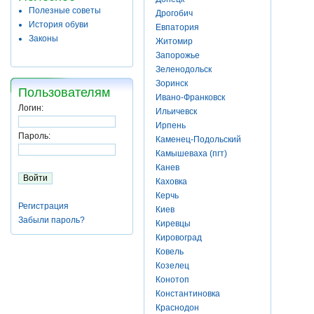
Полезные советы
Дрогобич
История обуви
Евпатория
Законы
Житомир
Запорожье
Зеленодольск
Зоринск
Пользователям
Ивано-Франковск
Логин:
Ильичевск
Ирпень
Пароль:
Каменец-Подольский
Камышеваха (пгт)
Канев
Каховка
Керчь
Регистрация
Киев
Забыли пароль?
Киревцы
Кировоград
Ковель
Козелец
Конотоп
Константиновка
Краснодон