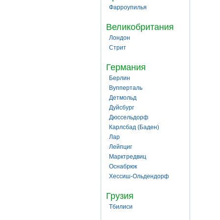
Фарроупилья
Великобритания
Лондон
Стрит
Германия
Берлин
Вупперталь
Детмольд
Дуйсбург
Дюссельдорф
Карлсбад (Баден)
Лар
Лейпциг
Марктредвиц
Оснабрюк
Хессиш-Ольдендорф
Грузия
Тбилиси