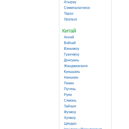
Атырау
Семипалатинск
Тараз
Уральск
Китай
Анхай
Вэйхай
Вэньчжоу
Гуанчжоу
Донгуань
Жанджиаганге
Куньшань
Наньнин
Пекин
Путянь
Руян
Сямэнь
Тайчунг
Фучжоу
Хучжоу
Циндао