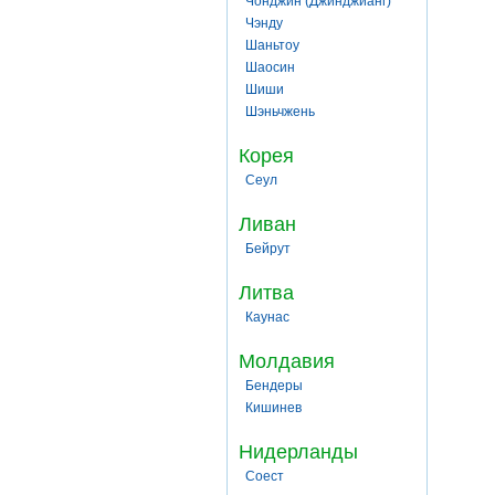
Чонджин (Джинджианг)
Чэнду
Шаньтоу
Шаосин
Шиши
Шэньчжень
Корея
Сеул
Ливан
Бейрут
Литва
Каунас
Молдавия
Бендеры
Кишинев
Нидерланды
Соест