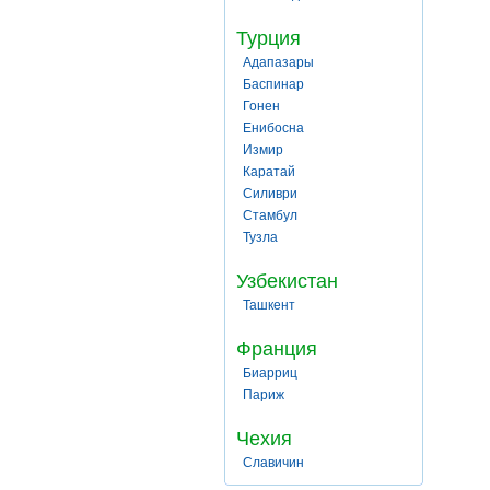
Турция
Адапазары
Баспинар
Гонен
Енибосна
Измир
Каратай
Силиври
Стамбул
Тузла
Узбекистан
Ташкент
Франция
Биарриц
Париж
Чехия
Славичин