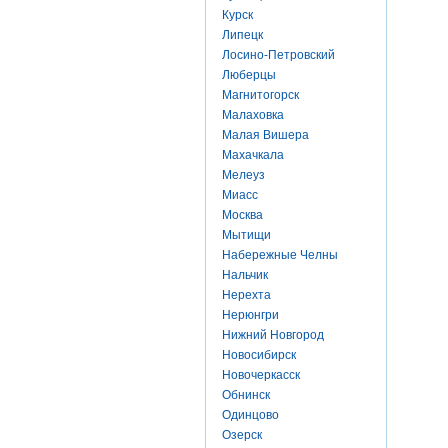
Курск
Липецк
Лосино-Петровский
Люберцы
Магнитогорск
Малаховка
Малая Вишера
Махачкала
Мелеуз
Миасс
Москва
Мытищи
Набережные Челны
Нальчик
Нерехта
Нерюнгри
Нижний Новгород
Новосибирск
Новочеркасск
Обнинск
Одинцово
Озерск