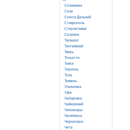
Соликамск
Сочи
Спасск Дальний
Ставрополь
Стерлитамак
Сызрань
Таганрог
Тахтамукай
Тверь
Тольятти
Томск
Торопец
Тула
Тюмень
Ульяновск
Уфа
Хабаровск
Чайковский
Чебоксары
Челябинск
Черногорск
Чита