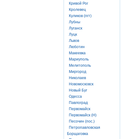
Кривой Рог
Кролевец
Куликов (пгт)
Лубны
Луганск
Луцк
Львов
Люботин
Макеевка
Мариуполь
Мелитополь
Миргород
Николаев
Новомосковск
Новый Буг
Одесса
Павлоград
Первомайск
Первомайск (Н)
Песочин (пос.)
Петропавловская
Борщаговка