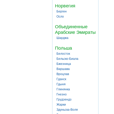
Норвегия
Берген
Осло
Объединенные
Арабские Эмираты
Шарджа
Польша
Белосток
Бельско-Биала
Бжезница
Варшава
Вроцлав
Гданск
Гдыня
Глинянка
Гнезно
Грудзендз
Жарки
Здуньска-Воля