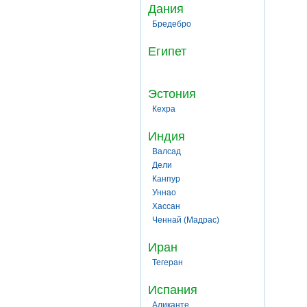
Дания
Бредебро
Египет
Эстония
Кехра
Индия
Валсад
Дели
Канпур
Уннао
Хассан
Ченнай (Мадрас)
Иран
Тегеран
Испания
Аликанте