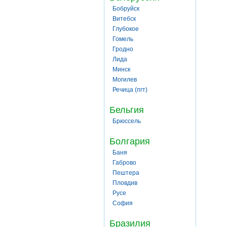
Бобруйск
Витебск
Глубокое
Гомель
Гродно
Лида
Минск
Могилев
Речица (пгт)
Бельгия
Брюссель
Болгария
Баня
Габрово
Пештера
Пловдив
Русе
София
Бразилия