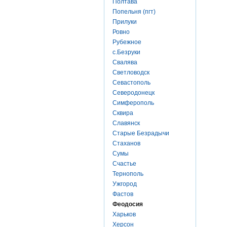
Полтава
Попельня (пгт)
Прилуки
Ровно
Рубежное
с.Безруки
Свалява
Светловодск
Севастополь
Северодонецк
Симферополь
Сквира
Славянск
Старые Безрадычи
Стаханов
Сумы
Счастье
Тернополь
Ужгород
Фастов
Феодосия
Харьков
Херсон