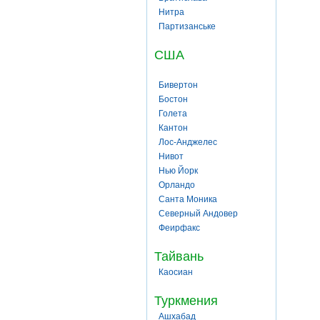
Нитра
Партизанське
США
Бивертон
Бостон
Голета
Кантон
Лос-Анджелес
Нивот
Нью Йорк
Орландо
Санта Моника
Северный Андовер
Феирфакс
Тайвань
Каосиан
Туркмения
Ашхабад