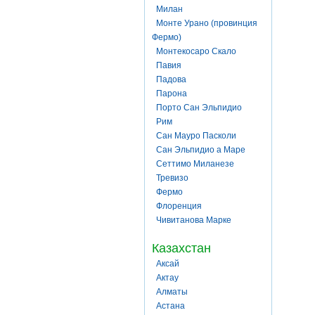
Милан
Монте Урано (провинция
Фермо)
Монтекосаро Скало
Павия
Падова
Парона
Порто Сан Эльпидио
Рим
Сан Мауро Пасколи
Сан Эльпидио а Маре
Сеттимо Миланезе
Тревизо
Фермо
Флоренция
Чивитанова Марке
Казахстан
Аксай
Актау
Алматы
Астана