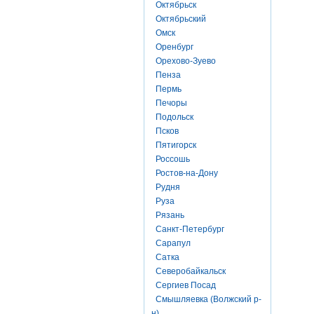
Октябрьск
Октябрьский
Омск
Оренбург
Орехово-Зуево
Пенза
Пермь
Печоры
Подольск
Псков
Пятигорск
Россошь
Ростов-на-Дону
Рудня
Руза
Рязань
Санкт-Петербург
Сарапул
Сатка
Северобайкальск
Сергиев Посад
Смышляевка (Волжский р-
н)