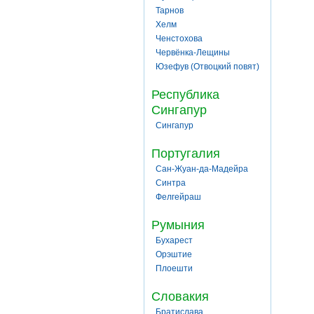
Тарнов
Хелм
Ченстохова
Червёнка-Лещины
Юзефув (Отвоцкий повят)
Республика
Сингапур
Сингапур
Португалия
Сан-Жуан-да-Мадейра
Синтра
Фелгейраш
Румыния
Бухарест
Орэштие
Плоешти
Словакия
Братислава