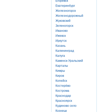
Егоревск
Екатеринбург
Железногорск
Железнодорожный
Жуковский
Зеленогорск
Иваново
Ижевск
Иркутск
Казань
Калининград
Калуга
Каменск-Уральский
Карталы
Кимры
Киров
Копейск
Костерёво
Кострома
Краснодар
Красноярск
Кудиново село
Кузнецк