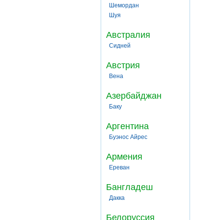
Шемордан
Шуя
Австралия
Сидней
Австрия
Вена
Азербайджан
Баку
Аргентина
Буэнос Айрес
Армения
Ереван
Бангладеш
Дакка
Белоруссия