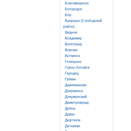
Благовещенск
Богородск
Бор
Вахруши (Слободской
район)
Видное
Владимир
Волгоград
Ворсма
Воткинск
Голицыно
Горно-Алтайск
Городец
Губкин
Давлеканово
Дзержинск
Дзержинский
Димитровград
Дубна
Дуван
Дюртюли
Дятьково