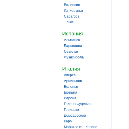
Валенсия
Ла-Корунья
Сарагоса
Эльче
Испания
Альманса
Барселона
Севилья
Фуэнхирола
Италия
Аверса
Арциньяно
Болонья
Брешиа
Верона
Галено Фуцечио
Гарласко
Домодоссола
Карэ
Маркало кон Косоне