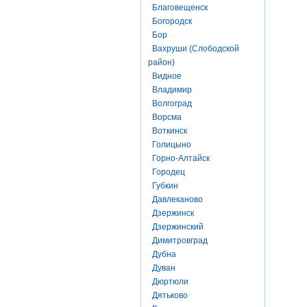
Благовещенск
Богородск
Бор
Вахруши (Слободской
район)
Видное
Владимир
Волгоград
Ворсма
Воткинск
Голицыно
Горно-Алтайск
Городец
Губкин
Давлеканово
Дзержинск
Дзержинский
Димитровград
Дубна
Дуван
Дюртюли
Дятьково