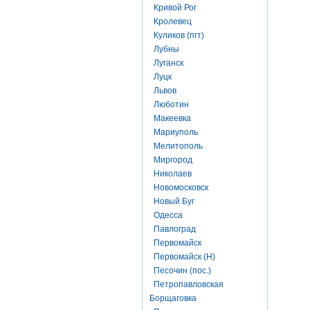
Кривой Рог
Кролевец
Куликов (пгт)
Лубны
Луганск
Луцк
Львов
Люботин
Макеевка
Мариуполь
Мелитополь
Миргород
Николаев
Новомосковск
Новый Буг
Одесса
Павлоград
Первомайск
Первомайск (Н)
Песочин (пос.)
Петропавловская
Борщаговка