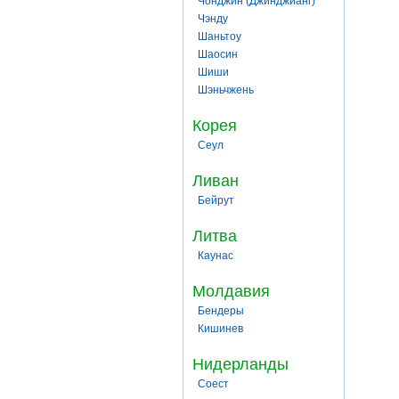
Чонджин (Джинджианг)
Чэнду
Шаньтоу
Шаосин
Шиши
Шэньчжень
Корея
Сеул
Ливан
Бейрут
Литва
Каунас
Молдавия
Бендеры
Кишинев
Нидерланды
Соест