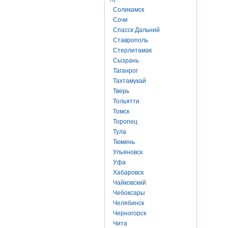
Соликамск
Сочи
Спасск Дальний
Ставрополь
Стерлитамак
Сызрань
Таганрог
Тахтамукай
Тверь
Тольятти
Томск
Торопец
Тула
Тюмень
Ульяновск
Уфа
Хабаровск
Чайковский
Чебоксары
Челябинск
Черногорск
Чита