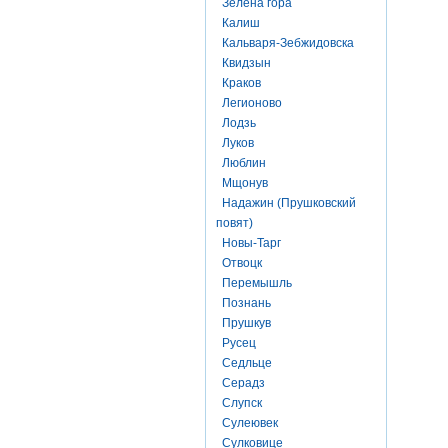
Зелена гора
Калиш
Кальваря-Зебжидовска
Квидзын
Краков
Легионово
Лодзь
Луков
Люблин
Мщонув
Надажин (Прушковский
повят)
Новы-Тарг
Отвоцк
Перемышль
Познань
Прушкув
Русец
Седльце
Серадз
Слупск
Сулеювек
Сулковице