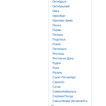
Октябрьск
Октябрьский
Омск
Оренбург
Орехово-Зуево
Пенза
Пермь
Печоры
Подольск
Псков
Пятигорск
Россошь
Ростов-на-Дону
Рудня
Руза
Рязань
Санкт-Петербург
Сарапул
Сатка
Северобайкальск
Сергиев Посад
Смышляевка (Волжский р-
н)