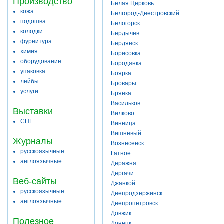
Производство
Белая Церковь
кожа
Белгород-Днестровский
подошва
Белогорск
колодки
Бердычев
фурнитура
Бердянск
химия
Борисовка
оборудование
Бородянка
упаковка
Боярка
лейбы
Бровары
услуги
Брянка
Васильков
Выставки
Вилково
СНГ
Винница
Вишневый
Журналы
Вознесенск
русскоязычные
Гатное
англоязычные
Деражня
Дергачи
Веб-сайты
Джанкой
русскоязычные
Днепродзержинск
англоязычные
Днепропетровск
Довжик
Полезное
Донецк