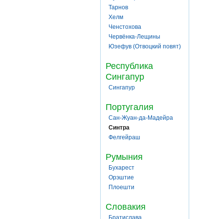
Тарнов
Хелм
Ченстохова
Червёнка-Лещины
Юзефув (Отвоцкий повят)
Республика
Сингапур
Сингапур
Португалия
Сан-Жуан-да-Мадейра
Синтра
Фелгейраш
Румыния
Бухарест
Орэштие
Плоешти
Словакия
Братислава