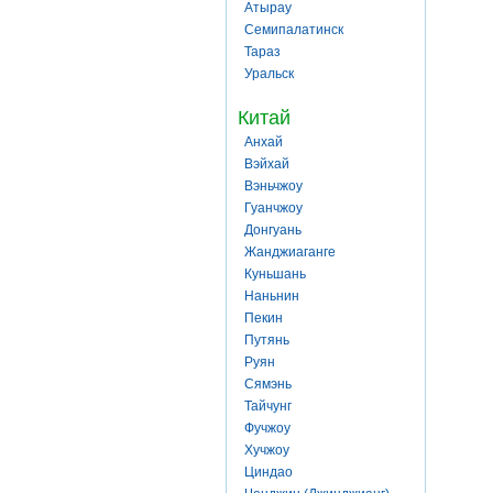
Атырау
Семипалатинск
Тараз
Уральск
Китай
Анхай
Вэйхай
Вэньчжоу
Гуанчжоу
Донгуань
Жанджиаганге
Куньшань
Наньнин
Пекин
Путянь
Руян
Сямэнь
Тайчунг
Фучжоу
Хучжоу
Циндао