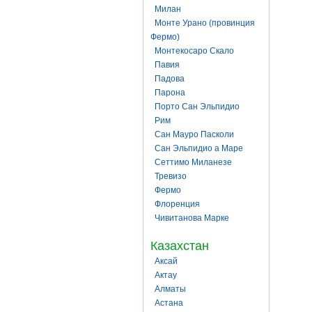
Милан
Монте Урано (провинция
Фермо)
Монтекосаро Скало
Павия
Падова
Парона
Порто Сан Эльпидио
Рим
Сан Мауро Пасколи
Сан Эльпидио а Маре
Сеттимо Миланезе
Тревизо
Фермо
Флоренция
Чивитанова Марке
Казахстан
Аксай
Актау
Алматы
Астана