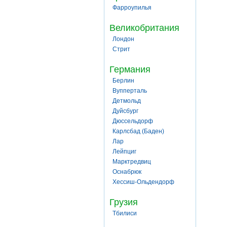
Фарроупилья
Великобритания
Лондон
Стрит
Германия
Берлин
Вупперталь
Детмольд
Дуйсбург
Дюссельдорф
Карлсбад (Баден)
Лар
Лейпциг
Марктредвиц
Оснабрюк
Хессиш-Ольдендорф
Грузия
Тбилиси