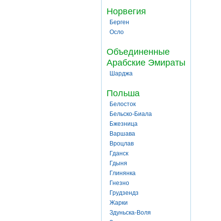
Норвегия
Берген
Осло
Объединенные
Арабские Эмираты
Шарджа
Польша
Белосток
Бельско-Биала
Бжезница
Варшава
Вроцлав
Гданск
Гдыня
Глинянка
Гнезно
Грудзендз
Жарки
Здуньска-Воля