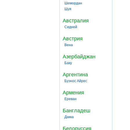
Шемордан
Шуя
Австралия
Сидней
Австрия
Вена
Азербайджан
Баку
Аргентина
Буэнос Айрес
Армения
Ереван
Бангладеш
Дакка
Белоруссия