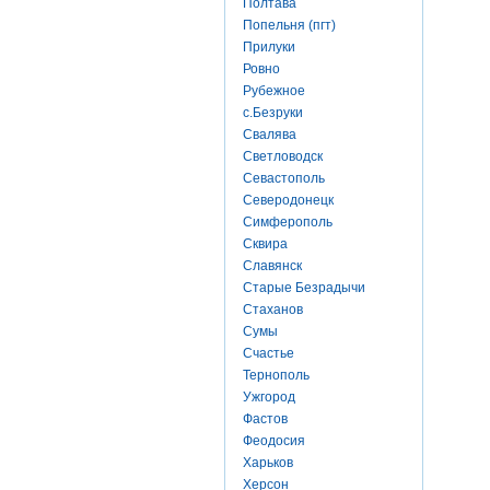
Полтава
Попельня (пгт)
Прилуки
Ровно
Рубежное
с.Безруки
Свалява
Светловодск
Севастополь
Северодонецк
Симферополь
Сквира
Славянск
Старые Безрадычи
Стаханов
Сумы
Счастье
Тернополь
Ужгород
Фастов
Феодосия
Харьков
Херсон