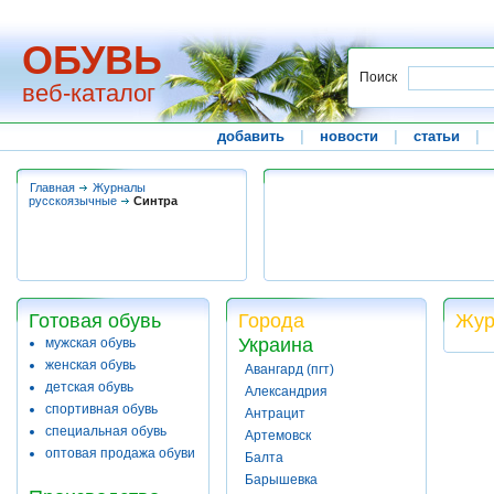
ОБУВЬ
Поиск
веб-каталог
добавить
|
новости
|
статьи
|
Главная
Журналы
русскоязычные
Синтра
Готовая обувь
Города
Жур
Украина
мужская обувь
женская обувь
Авангард (пгт)
детская обувь
Александрия
спортивная обувь
Антрацит
специальная обувь
Артемовск
оптовая продажа обуви
Балта
Барышевка