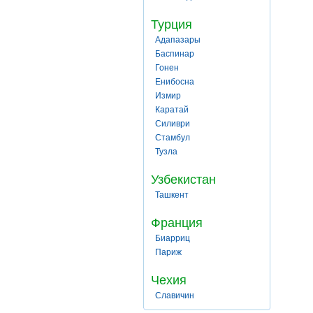
Турция
Адапазары
Баспинар
Гонен
Енибосна
Измир
Каратай
Силиври
Стамбул
Тузла
Узбекистан
Ташкент
Франция
Биарриц
Париж
Чехия
Славичин