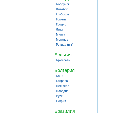
Бобруйск
Витебск
Глубокое
Гомель
Гродно
Лида
Минск
Могилев
Речица (пгт)
Бельгия
Брюссель
Болгария
Баня
Габрово
Пештера
Пловдив
Русе
София
Бразилия