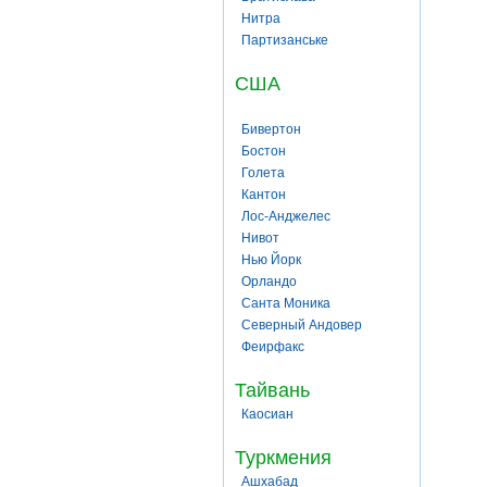
Нитра
Партизанське
США
Бивертон
Бостон
Голета
Кантон
Лос-Анджелес
Нивот
Нью Йорк
Орландо
Санта Моника
Северный Андовер
Феирфакс
Тайвань
Каосиан
Туркмения
Ашхабад