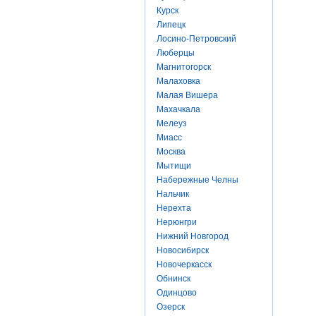
Курск
Липецк
Лосино-Петровский
Люберцы
Магнитогорск
Малаховка
Малая Вишера
Махачкала
Мелеуз
Миасс
Москва
Мытищи
Набережные Челны
Нальчик
Нерехта
Нерюнгри
Нижний Новгород
Новосибирск
Новочеркасск
Обнинск
Одинцово
Озерск