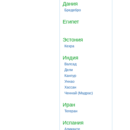
Дания
Бредебро
Египет
Эстония
Кехра
Индия
Валсад
Дели
Канпур
Уннао
Хассан
Ченнай (Мадрас)
Иран
Тегеран
Испания
Аликанте