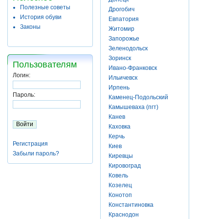
Полезные советы
Дрогобич
История обуви
Евпатория
Законы
Житомир
Запорожье
Зеленодольск
Зоринск
Пользователям
Ивано-Франковск
Логин:
Ильичевск
Ирпень
Пароль:
Каменец-Подольский
Камышеваха (пгт)
Канев
Каховка
Керчь
Регистрация
Киев
Забыли пароль?
Киревцы
Кировоград
Ковель
Козелец
Конотоп
Константиновка
Краснодон