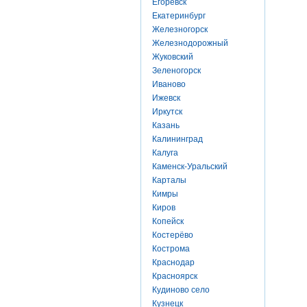
Егоревск
Екатеринбург
Железногорск
Железнодорожный
Жуковский
Зеленогорск
Иваново
Ижевск
Иркутск
Казань
Калининград
Калуга
Каменск-Уральский
Карталы
Кимры
Киров
Копейск
Костерёво
Кострома
Краснодар
Красноярск
Кудиново село
Кузнецк