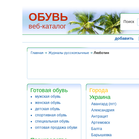
ОБУВЬ
Поиск
веб-каталог
добавить
Главная
Журналы русскоязычные
Люботин
Готовая обувь
Города
Украина
мужская обувь
женская обувь
Авангард (пгт)
детская обувь
Александрия
спортивная обувь
Антрацит
специальная обувь
Артемовск
оптовая продажа обуви
Балта
Барышевка