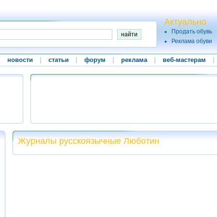
Актуально
Продать обувь
Реклама обуви
|
новости
|
статьи
|
форум
|
реклама
|
веб-мастерам
|
Журналы русскоязычные Люботин