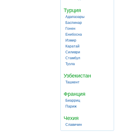
Турция
Адапазары
Баспинар
Гонен
Енибосна
Измир
Каратай
Силиври
Стамбул
Тузла
Узбекистан
Ташкент
Франция
Биарриц
Париж
Чехия
Славичин