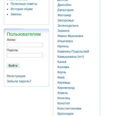
Полезные советы
Дрогобич
История обуви
Евпатория
Законы
Житомир
Запорожье
Зеленодольск
Зоринск
Пользователям
Ивано-Франковск
Логин:
Ильичевск
Ирпень
Пароль:
Каменец-Подольский
Камышеваха (пгт)
Канев
Каховка
Керчь
Регистрация
Киев
Забыли пароль?
Киревцы
Кировоград
Ковель
Козелец
Конотоп
Константиновка
Краснодон