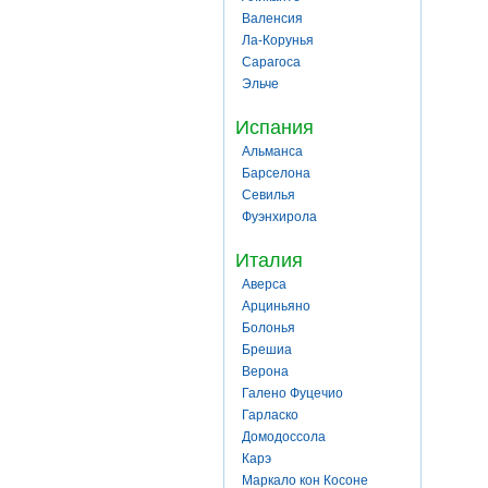
Валенсия
Ла-Корунья
Сарагоса
Эльче
Испания
Альманса
Барселона
Севилья
Фуэнхирола
Италия
Аверса
Арциньяно
Болонья
Брешиа
Верона
Галено Фуцечио
Гарласко
Домодоссола
Карэ
Маркало кон Косоне