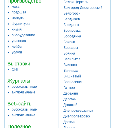
Производство
Белая Церковь
кожа
Белгород-Днестровский
подошва
Белогорск
колодки
Бердычев
фурнитура
Бердянск
химия
Борисовка
оборудование
Бородянка
упаковка
Боярка
лейбы
Бровары
услуги
Брянка
Васильков
Выставки
Вилково
СНГ
Винница
Вишневый
Журналы
Вознесенск
русскоязычные
Гатное
англоязычные
Деражня
Дергачи
Веб-сайты
Джанкой
русскоязычные
Днепродзержинск
англоязычные
Днепропетровск
Довжик
Полезное
Донецк