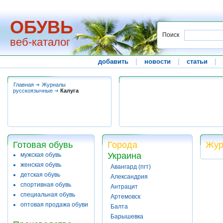
ОБУВЬ
Поиск
веб-каталог
добавить
|
новости
|
статьи
|
Главная
Журналы
русскоязычные
Калуга
Готовая обувь
Города
Жур
Украина
мужская обувь
женская обувь
Авангард (пгт)
детская обувь
Александрия
спортивная обувь
Антрацит
специальная обувь
Артемовск
оптовая продажа обуви
Балта
Барышевка