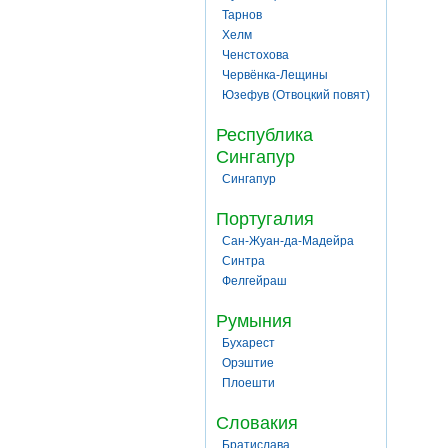
Тарнов
Хелм
Ченстохова
Червёнка-Лещины
Юзефув (Отвоцкий повят)
Республика
Сингапур
Сингапур
Португалия
Сан-Жуан-да-Мадейра
Синтра
Фелгейраш
Румыния
Бухарест
Орэштие
Плоешти
Словакия
Братислава