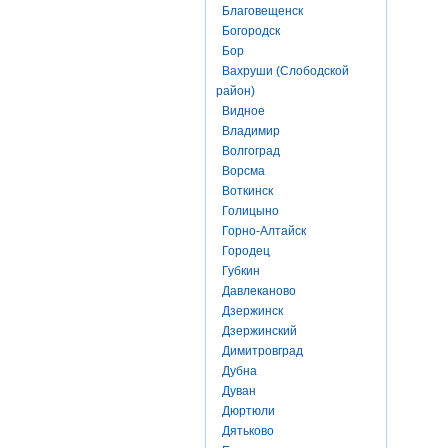
Благовещенск
Богородск
Бор
Вахруши (Слободской
район)
Видное
Владимир
Волгоград
Ворсма
Воткинск
Голицыно
Горно-Алтайск
Городец
Губкин
Давлеканово
Дзержинск
Дзержинский
Димитровград
Дубна
Дуван
Дюртюли
Дятьково