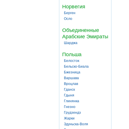
Норвегия
Берген
Осло
Объединенные
Арабские Эмираты
Шарджа
Польша
Белосток
Бельско-Биала
Бжезница
Варшава
Вроцлав
Гданск
Гдыня
Глинянка
Гнезно
Грудзендз
Жарки
Здуньска-Воля