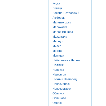
Курск
Липецк
Лосино-Петровский
Люберцы
Магнитогорск
Малаховка
Малая Вишера
Махачкала
Мелеуз
Миасс
Москва
Мытищи
Набережные Челны
Нальчик
Нерехта
Нерюнгри
Нижний Новгород
Новосибирск
Новочеркасск
Обнинск
Одинцово
Озерск