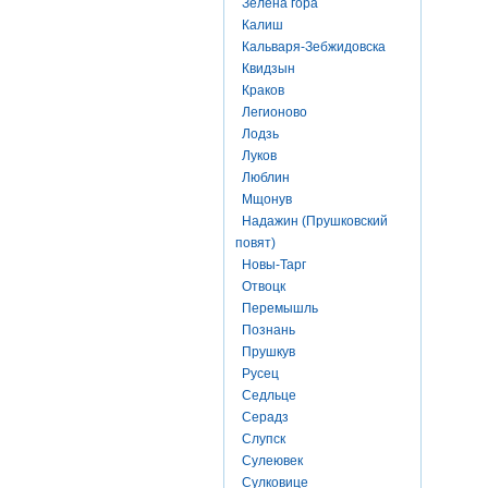
Зелена гора
Калиш
Кальваря-Зебжидовска
Квидзын
Краков
Легионово
Лодзь
Луков
Люблин
Мщонув
Надажин (Прушковский
повят)
Новы-Тарг
Отвоцк
Перемышль
Познань
Прушкув
Русец
Седльце
Серадз
Слупск
Сулеювек
Сулковице