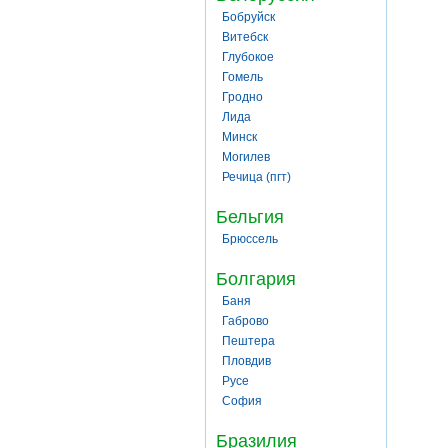
Бобруйск
Витебск
Глубокое
Гомель
Гродно
Лида
Минск
Могилев
Речица (пгт)
Бельгия
Брюссель
Болгария
Баня
Габрово
Пештера
Пловдив
Русе
София
Бразилия