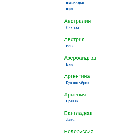
Шемордан
Шуя
Австралия
Сидней
Австрия
Вена
Азербайджан
Баку
Аргентина
Буэнос Айрес
Армения
Ереван
Бангладеш
Дакка
Белоруссия