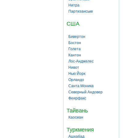
Нитра
Партизанське
США
Бивертон
Бостон
Голета
Кантон
Лос-Анджелес
Нивот
Нью Йорк
Орландо
Санта Моника
Северный Андовер
Феирфакс
Тайвань
Каосиан
Туркмения
Ашхабад