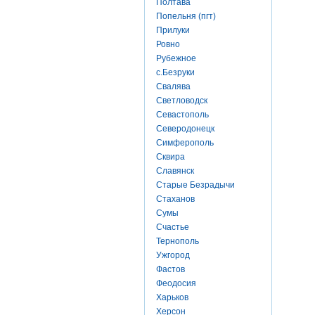
Полтава
Попельня (пгт)
Прилуки
Ровно
Рубежное
с.Безруки
Свалява
Светловодск
Севастополь
Северодонецк
Симферополь
Сквира
Славянск
Старые Безрадычи
Стаханов
Сумы
Счастье
Тернополь
Ужгород
Фастов
Феодосия
Харьков
Херсон