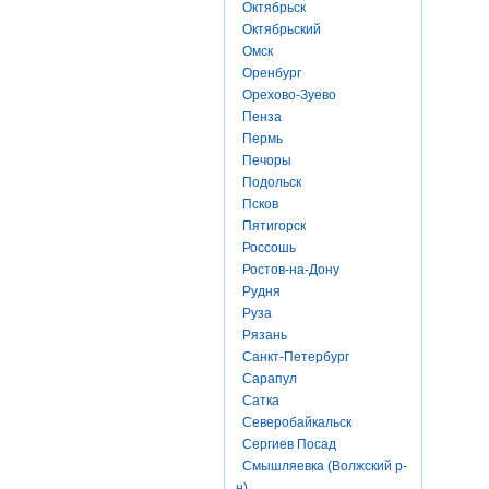
Октябрьск
Октябрьский
Омск
Оренбург
Орехово-Зуево
Пенза
Пермь
Печоры
Подольск
Псков
Пятигорск
Россошь
Ростов-на-Дону
Рудня
Руза
Рязань
Санкт-Петербург
Сарапул
Сатка
Северобайкальск
Сергиев Посад
Смышляевка (Волжский р-
н)