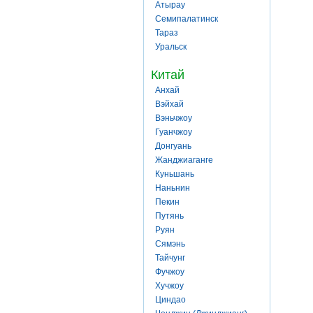
Атырау
Семипалатинск
Тараз
Уральск
Китай
Анхай
Вэйхай
Вэньчжоу
Гуанчжоу
Донгуань
Жанджиаганге
Куньшань
Наньнин
Пекин
Путянь
Руян
Сямэнь
Тайчунг
Фучжоу
Хучжоу
Циндао