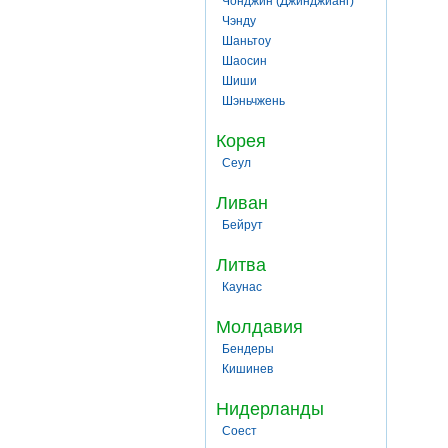
Чонджин (Джинджианг)
Чэнду
Шаньтоу
Шаосин
Шиши
Шэньчжень
Корея
Сеул
Ливан
Бейрут
Литва
Каунас
Молдавия
Бендеры
Кишинев
Нидерланды
Соест