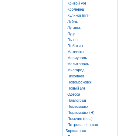
Кривой Рог
Кролевец
Куликов (пгт)
Лубны
Луганск
Луцк
Львов
Люботин
Макеевка
Мариуполь
Мелитополь
Миргород
Николаев
Новомосковск
Новый Буг
Одесса
Павлоград
Первомайск
Первомайск (Н)
Песочин (пос.)
Петропавловская
Борщаговка