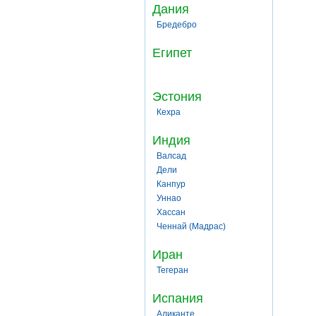
Дания
Бредебро
Египет
Эстония
Кехра
Индия
Валсад
Дели
Канпур
Уннао
Хассан
Ченнай (Мадрас)
Иран
Тегеран
Испания
Аликанте