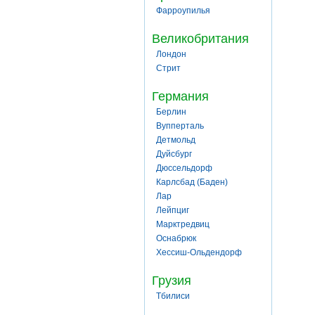
Фарроупилья
Великобритания
Лондон
Стрит
Германия
Берлин
Вупперталь
Детмольд
Дуйсбург
Дюссельдорф
Карлсбад (Баден)
Лар
Лейпциг
Марктредвиц
Оснабрюк
Хессиш-Ольдендорф
Грузия
Тбилиси