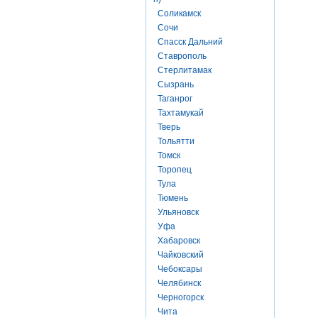
Соликамск
Сочи
Спасск Дальний
Ставрополь
Стерлитамак
Сызрань
Таганрог
Тахтамукай
Тверь
Тольятти
Томск
Торопец
Тула
Тюмень
Ульяновск
Уфа
Хабаровск
Чайковский
Чебоксары
Челябинск
Черногорск
Чита