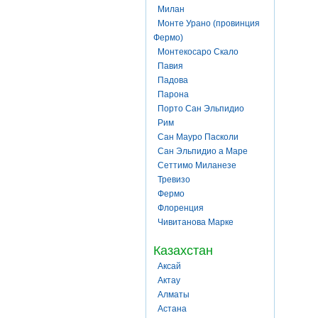
Милан
Монте Урано (провинция
Фермо)
Монтекосаро Скало
Павия
Падова
Парона
Порто Сан Эльпидио
Рим
Сан Мауро Пасколи
Сан Эльпидио а Маре
Сеттимо Миланезе
Тревизо
Фермо
Флоренция
Чивитанова Марке
Казахстан
Аксай
Актау
Алматы
Астана