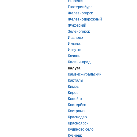
Егоревск
Екатеринбург
Железногорск
Железнодорожный
Жуковский
Зеленогорск
Иваново
Ижевск
Иркутск
Казань
Калининград
Калуга
Каменск-Уральский
Карталы
Кимры
Киров
Копейск
Костерёво
Кострома
Краснодар
Красноярск
Кудиново село
Кузнецк