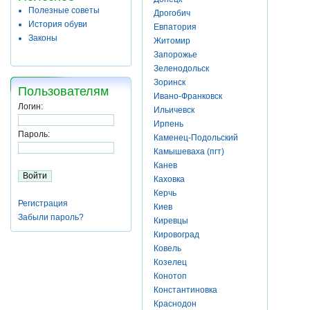
Полезные советы
Дрогобич
История обуви
Евпатория
Законы
Житомир
Запорожье
Зеленодольск
Зоринск
Пользователям
Ивано-Франковск
Логин:
Ильичевск
Ирпень
Пароль:
Каменец-Подольский
Камышеваха (пгт)
Канев
Каховка
Керчь
Регистрация
Киев
Забыли пароль?
Киревцы
Кировоград
Ковель
Козелец
Конотоп
Константиновка
Краснодон