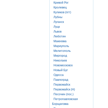
Кривой Рог
Кролевец
Куликов (пгт)
Лубны
Луганск
Луцк
Львов
Люботин
Макеевка
Мариуполь
Мелитополь
Миргород
Николаев
Новомосковск
Новый Буг
Одесса
Павлоград
Первомайск
Первомайск (Н)
Песочин (пос.)
Петропавловская
Борщаговка