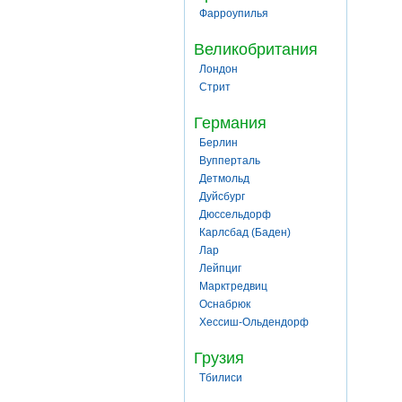
Фарроупилья
Великобритания
Лондон
Стрит
Германия
Берлин
Вупперталь
Детмольд
Дуйсбург
Дюссельдорф
Карлсбад (Баден)
Лар
Лейпциг
Марктредвиц
Оснабрюк
Хессиш-Ольдендорф
Грузия
Тбилиси