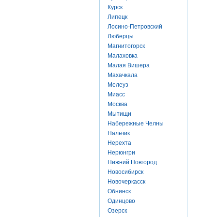
Курск
Липецк
Лосино-Петровский
Люберцы
Магнитогорск
Малаховка
Малая Вишера
Махачкала
Мелеуз
Миасс
Москва
Мытищи
Набережные Челны
Нальчик
Нерехта
Нерюнгри
Нижний Новгород
Новосибирск
Новочеркасск
Обнинск
Одинцово
Озерск