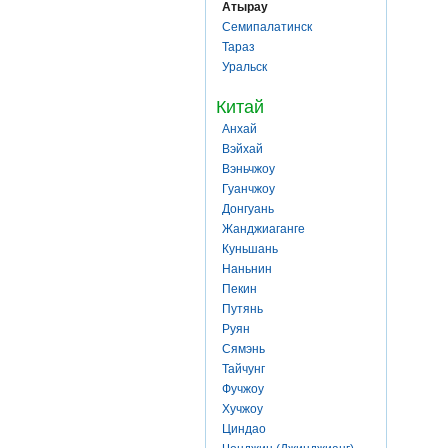
Атырау
Семипалатинск
Тараз
Уральск
Китай
Анхай
Вэйхай
Вэньчжоу
Гуанчжоу
Донгуань
Жанджиаганге
Куньшань
Наньнин
Пекин
Путянь
Руян
Сямэнь
Тайчунг
Фучжоу
Хучжоу
Циндао