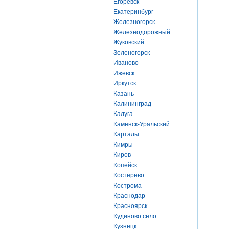
Егоревск
Екатеринбург
Железногорск
Железнодорожный
Жуковский
Зеленогорск
Иваново
Ижевск
Иркутск
Казань
Калининград
Калуга
Каменск-Уральский
Карталы
Кимры
Киров
Копейск
Костерёво
Кострома
Краснодар
Красноярск
Кудиново село
Кузнецк