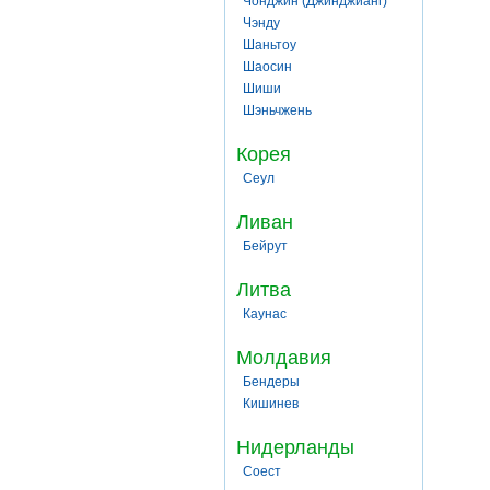
Чонджин (Джинджианг)
Чэнду
Шаньтоу
Шаосин
Шиши
Шэньчжень
Корея
Сеул
Ливан
Бейрут
Литва
Каунас
Молдавия
Бендеры
Кишинев
Нидерланды
Соест