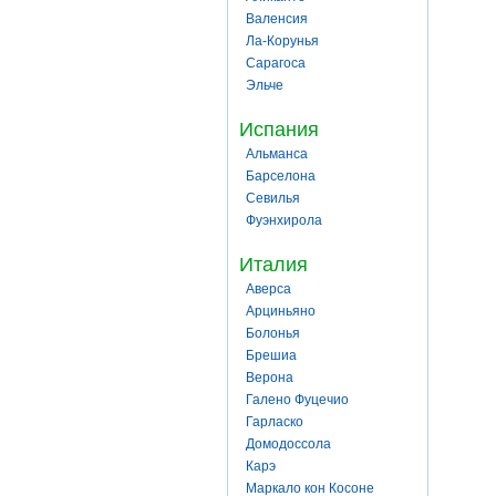
Валенсия
Ла-Корунья
Сарагоса
Эльче
Испания
Альманса
Барселона
Севилья
Фуэнхирола
Италия
Аверса
Арциньяно
Болонья
Брешиа
Верона
Галено Фуцечио
Гарласко
Домодоссола
Карэ
Маркало кон Косоне