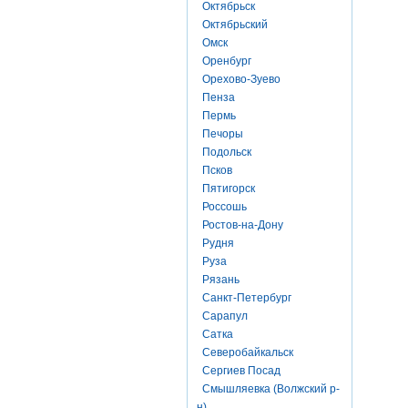
Октябрьск
Октябрьский
Омск
Оренбург
Орехово-Зуево
Пенза
Пермь
Печоры
Подольск
Псков
Пятигорск
Россошь
Ростов-на-Дону
Рудня
Руза
Рязань
Санкт-Петербург
Сарапул
Сатка
Северобайкальск
Сергиев Посад
Смышляевка (Волжский р-
н)