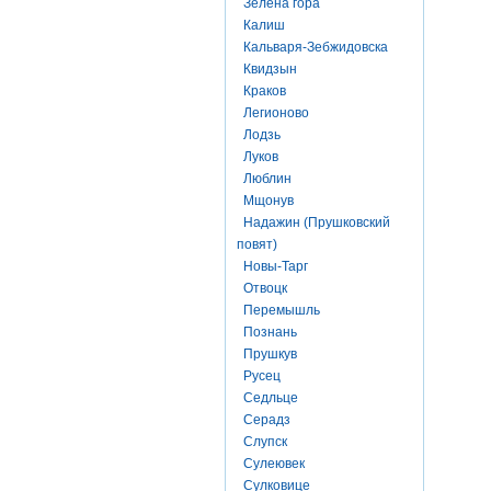
Зелена гора
Калиш
Кальваря-Зебжидовска
Квидзын
Краков
Легионово
Лодзь
Луков
Люблин
Мщонув
Надажин (Прушковский
повят)
Новы-Тарг
Отвоцк
Перемышль
Познань
Прушкув
Русец
Седльце
Серадз
Слупск
Сулеювек
Сулковице