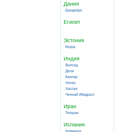
Дания
Бредебро
Египет
Эстония
Кехра
Индия
Валсад
Дели
Канпур
Уннао
Хассан
Ченнай (Мадрас)
Иран
Тегеран
Испания
Аликанте