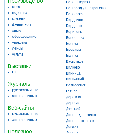
Производство
Белая Церковь
кожа
Белгород-Днестровский
подошва
Белогорск
колодки
Бердычев
фурнитура
Бердянск
химия
Борисовка
оборудование
Бородянка
упаковка
Боярка
лейбы
Бровары
услуги
Брянка
Васильков
Выставки
Вилково
СНГ
Винница
Вишневый
Журналы
Вознесенск
русскоязычные
Гатное
англоязычные
Деражня
Дергачи
Веб-сайты
Джанкой
русскоязычные
Днепродзержинск
англоязычные
Днепропетровск
Довжик
Полезное
Донецк