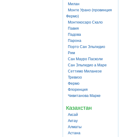
Милан
Монте Урано (провинция
Фермо)
Монтекосаро Скало
Павия
Падова
Парона
Порто Сан Эльпидио
Рим
Сан Мауро Пасколи
Сан Эльпидио а Маре
Сеттимо Миланезе
Тревизо
Фермо
Флоренция
Чивитанова Марке
Казахстан
Аксай
Актау
Алматы
Астана