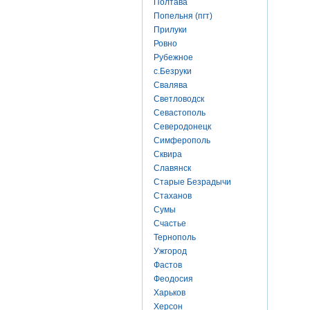
Полтава
Попельня (пгт)
Прилуки
Ровно
Рубежное
с.Безруки
Свалява
Светловодск
Севастополь
Северодонецк
Симферополь
Сквира
Славянск
Старые Безрадычи
Стаханов
Сумы
Счастье
Тернополь
Ужгород
Фастов
Феодосия
Харьков
Херсон