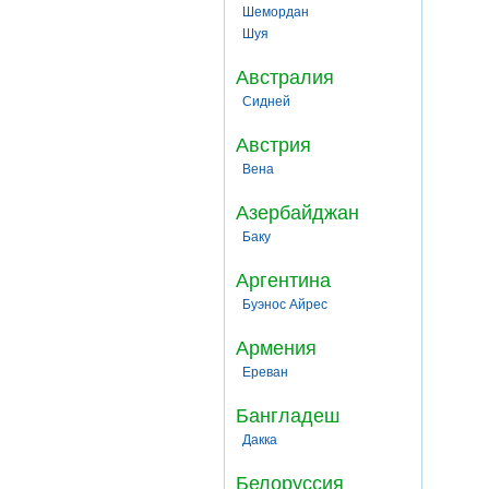
Шемордан
Шуя
Австралия
Сидней
Австрия
Вена
Азербайджан
Баку
Аргентина
Буэнос Айрес
Армения
Ереван
Бангладеш
Дакка
Белоруссия