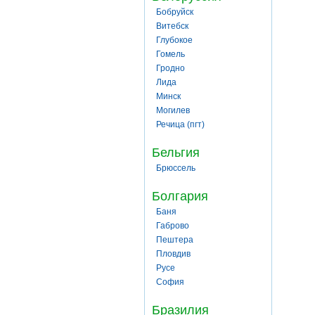
Бобруйск
Витебск
Глубокое
Гомель
Гродно
Лида
Минск
Могилев
Речица (пгт)
Бельгия
Брюссель
Болгария
Баня
Габрово
Пештера
Пловдив
Русе
София
Бразилия