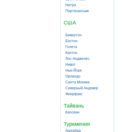
Нитра
Партизанське
США
Бивертон
Бостон
Голета
Кантон
Лос-Анджелес
Нивот
Нью Йорк
Орландо
Санта Моника
Северный Андовер
Феирфакс
Тайвань
Каосиан
Туркмения
Ашхабад