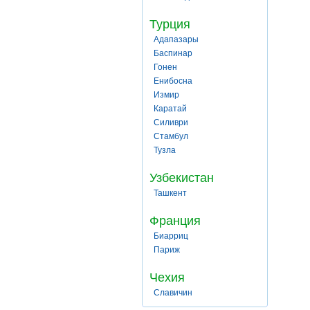
Турция
Адапазары
Баспинар
Гонен
Енибосна
Измир
Каратай
Силиври
Стамбул
Тузла
Узбекистан
Ташкент
Франция
Биарриц
Париж
Чехия
Славичин