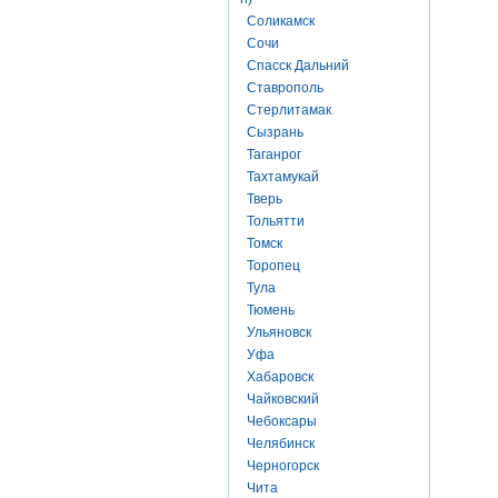
Соликамск
Сочи
Спасск Дальний
Ставрополь
Стерлитамак
Сызрань
Таганрог
Тахтамукай
Тверь
Тольятти
Томск
Торопец
Тула
Тюмень
Ульяновск
Уфа
Хабаровск
Чайковский
Чебоксары
Челябинск
Черногорск
Чита