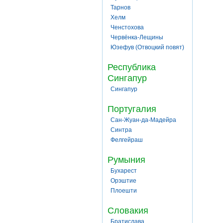
Тарнов
Хелм
Ченстохова
Червёнка-Лещины
Юзефув (Отвоцкий повят)
Республика
Сингапур
Сингапур
Португалия
Сан-Жуан-да-Мадейра
Синтра
Фелгейраш
Румыния
Бухарест
Орэштие
Плоешти
Словакия
Братислава