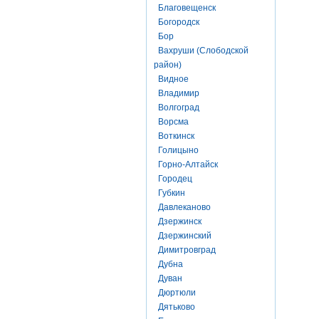
Благовещенск
Богородск
Бор
Вахруши (Слободской
район)
Видное
Владимир
Волгоград
Ворсма
Воткинск
Голицыно
Горно-Алтайск
Городец
Губкин
Давлеканово
Дзержинск
Дзержинский
Димитровград
Дубна
Дуван
Дюртюли
Дятьково