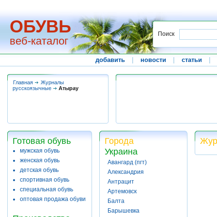
ОБУВЬ
Поиск
веб-каталог
добавить
|
новости
|
статьи
|
Главная
Журналы
русскоязычные
Атырау
Готовая обувь
Города
Жур
Украина
мужская обувь
женская обувь
Авангард (пгт)
детская обувь
Александрия
спортивная обувь
Антрацит
специальная обувь
Артемовск
оптовая продажа обуви
Балта
Барышевка