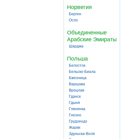
Норвегия
Берген
Осло
Объединенные
Арабские Эмираты
Шарджа
Польша
Белосток
Бельско-Биала
Бжезница
Варшава
Вроцлав
Гданск
Гдыня
Глинянка
Гнезно
Грудзендз
Жарки
Здуньска-Воля