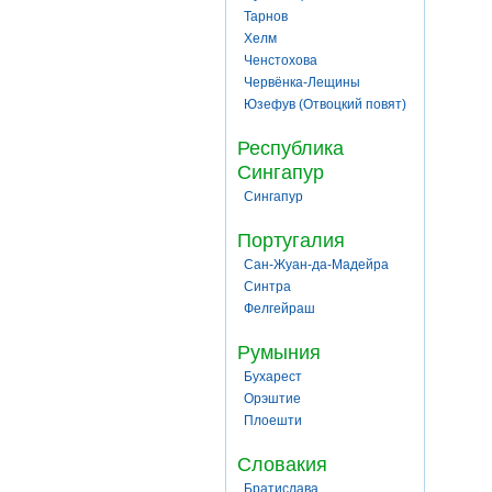
Тарнов
Хелм
Ченстохова
Червёнка-Лещины
Юзефув (Отвоцкий повят)
Республика
Сингапур
Сингапур
Португалия
Сан-Жуан-да-Мадейра
Синтра
Фелгейраш
Румыния
Бухарест
Орэштие
Плоешти
Словакия
Братислава