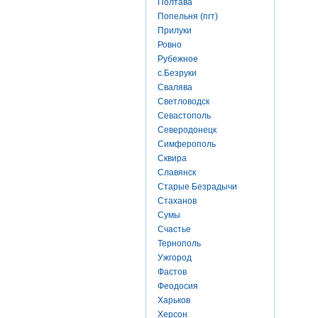
Полтава
Попельня (пгт)
Прилуки
Ровно
Рубежное
с.Безруки
Свалява
Светловодск
Севастополь
Северодонецк
Симферополь
Сквира
Славянск
Старые Безрадычи
Стаханов
Сумы
Счастье
Тернополь
Ужгород
Фастов
Феодосия
Харьков
Херсон