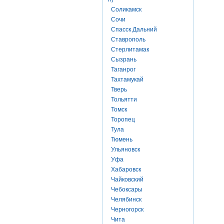
Соликамск
Сочи
Спасск Дальний
Ставрополь
Стерлитамак
Сызрань
Таганрог
Тахтамукай
Тверь
Тольятти
Томск
Торопец
Тула
Тюмень
Ульяновск
Уфа
Хабаровск
Чайковский
Чебоксары
Челябинск
Черногорск
Чита