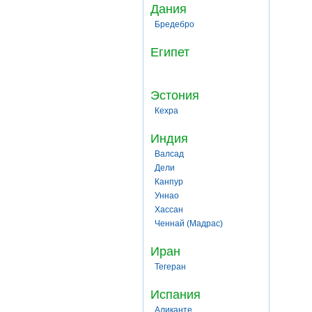
Дания
Бредебро
Египет
Эстония
Кехра
Индия
Валсад
Дели
Канпур
Уннао
Хассан
Ченнай (Мадрас)
Иран
Тегеран
Испания
Аликанте