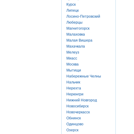
Курск
Липецк
Лосино-Петровский
Люберцы
Магнитогорск
Малаховка
Малая Вишера
Махачкала
Мелеуз
Миасс
Москва
Мытищи
Набережные Челны
Нальчик
Нерехта
Нерюнгри
Нижний Новгород
Новосибирск
Новочеркасск
Обнинск
Одинцово
Озерск