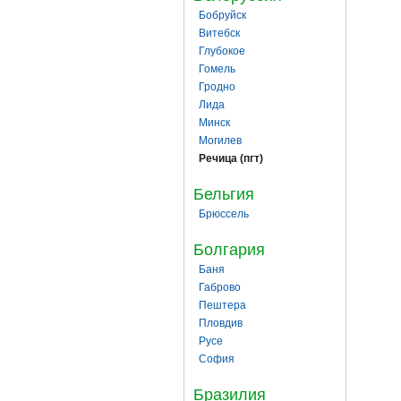
Бобруйск
Витебск
Глубокое
Гомель
Гродно
Лида
Минск
Могилев
Речица (пгт)
Бельгия
Брюссель
Болгария
Баня
Габрово
Пештера
Пловдив
Русе
София
Бразилия