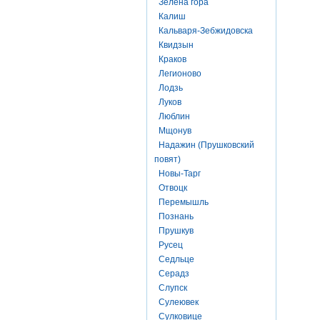
Зелена гора
Калиш
Кальваря-Зебжидовска
Квидзын
Краков
Легионово
Лодзь
Луков
Люблин
Мщонув
Надажин (Прушковский
повят)
Новы-Тарг
Отвоцк
Перемышль
Познань
Прушкув
Русец
Седльце
Серадз
Слупск
Сулеювек
Сулковице