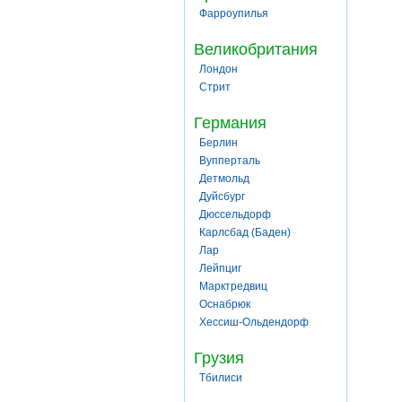
Фарроупилья
Великобритания
Лондон
Стрит
Германия
Берлин
Вупперталь
Детмольд
Дуйсбург
Дюссельдорф
Карлсбад (Баден)
Лар
Лейпциг
Марктредвиц
Оснабрюк
Хессиш-Ольдендорф
Грузия
Тбилиси