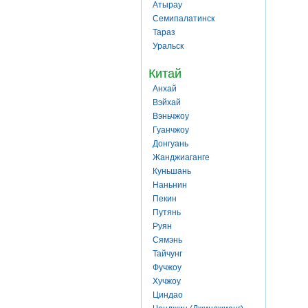
Атырау
Семипалатинск
Тараз
Уральск
Китай
Анхай
Вэйхай
Вэньчжоу
Гуанчжоу
Донгуань
Жанджиаганге
Куньшань
Наньнин
Пекин
Путянь
Руян
Сямэнь
Тайчунг
Фучжоу
Хучжоу
Циндао