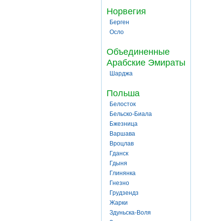
Норвегия
Берген
Осло
Объединенные
Арабские Эмираты
Шарджа
Польша
Белосток
Бельско-Биала
Бжезница
Варшава
Вроцлав
Гданск
Гдыня
Глинянка
Гнезно
Грудзендз
Жарки
Здуньска-Воля