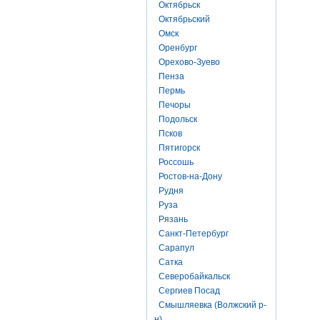
Октябрьск
Октябрьский
Омск
Оренбург
Орехово-Зуево
Пенза
Пермь
Печоры
Подольск
Псков
Пятигорск
Россошь
Ростов-на-Дону
Рудня
Руза
Рязань
Санкт-Петербург
Сарапул
Сатка
Северобайкальск
Сергиев Посад
Смышляевка (Волжский р-
н)