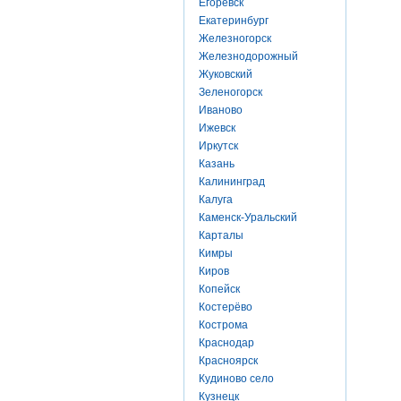
Егоревск
Екатеринбург
Железногорск
Железнодорожный
Жуковский
Зеленогорск
Иваново
Ижевск
Иркутск
Казань
Калининград
Калуга
Каменск-Уральский
Карталы
Кимры
Киров
Копейск
Костерёво
Кострома
Краснодар
Красноярск
Кудиново село
Кузнецк