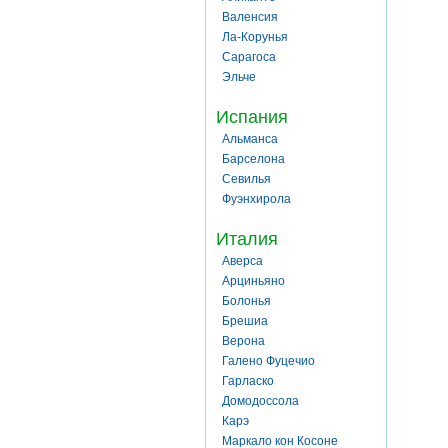
Валенсия
Ла-Корунья
Сарагоса
Эльче
Испания
Альманса
Барселона
Севилья
Фуэнхирола
Италия
Аверса
Арциньяно
Болонья
Брешиа
Верона
Галено Фуцечио
Гарласко
Домодоссола
Карэ
Маркало кон Косоне