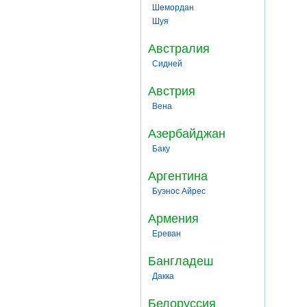
Шемордан
Шуя
Австралия
Сидней
Австрия
Вена
Азербайджан
Баку
Аргентина
Буэнос Айрес
Армения
Ереван
Бангладеш
Дакка
Белоруссия