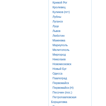
Кривой Рог
Кролевец
Куликов (пгт)
Лубны
Луганск
Луцк
Львов
Люботин
Макеевка
Мариуполь
Мелитополь
Миргород
Николаев
Новомосковск
Новый Буг
Одесса
Павлоград
Первомайск
Первомайск (Н)
Песочин (пос.)
Петропавловская
Борщаговка