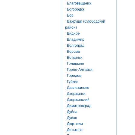
Благовещенск
Богородск
Бор
Вахруши (Слободской
район)
Видное
Владимир
Волгоград
Ворсма
Воткинск
Голицыно
Горно-Алтайск
Городец
Губкин
Давлеканово
Дзержинск
Дзержинский
Димитровград
Дубна
Дуван
Дюртюли
Дятьково