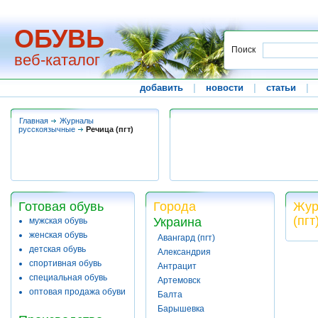
ОБУВЬ
Поиск
веб-каталог
добавить
|
новости
|
статьи
|
Главная
Журналы
русскоязычные
Речица (пгт)
Готовая обувь
Города
Жур
(пгт
Украина
мужская обувь
женская обувь
Авангард (пгт)
детская обувь
Александрия
спортивная обувь
Антрацит
специальная обувь
Артемовск
оптовая продажа обуви
Балта
Барышевка