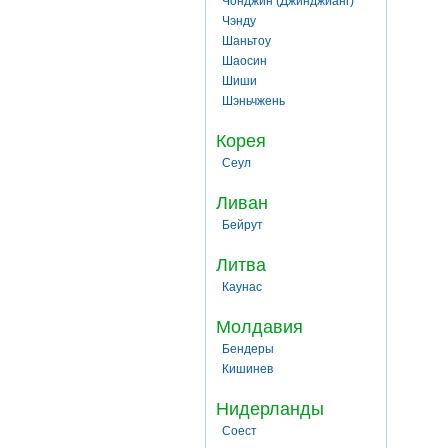
Чонджин (Джинджианг)
Чэнду
Шаньтоу
Шаосин
Шиши
Шэньчжень
Корея
Сеул
Ливан
Бейрут
Литва
Каунас
Молдавия
Бендеры
Кишинев
Нидерланды
Соест