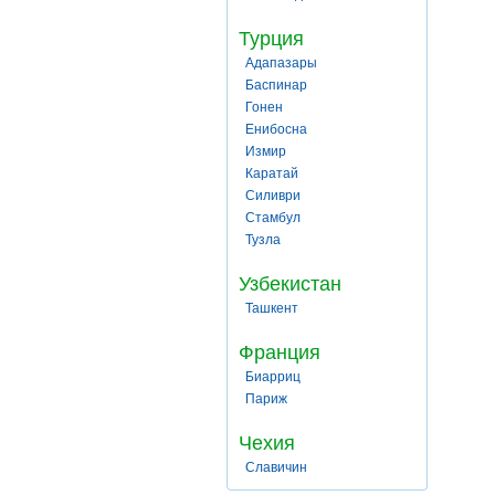
Турция
Адапазары
Баспинар
Гонен
Енибосна
Измир
Каратай
Силиври
Стамбул
Тузла
Узбекистан
Ташкент
Франция
Биарриц
Париж
Чехия
Славичин