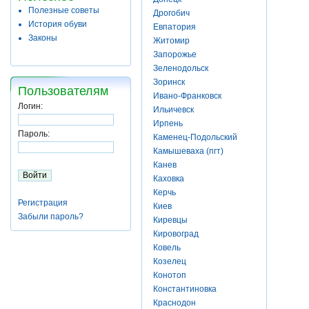
Полезные советы
Дрогобич
История обуви
Евпатория
Законы
Житомир
Запорожье
Зеленодольск
Зоринск
Пользователям
Ивано-Франковск
Логин:
Ильичевск
Ирпень
Пароль:
Каменец-Подольский
Камышеваха (пгт)
Канев
Каховка
Керчь
Регистрация
Киев
Забыли пароль?
Киревцы
Кировоград
Ковель
Козелец
Конотоп
Константиновка
Краснодон