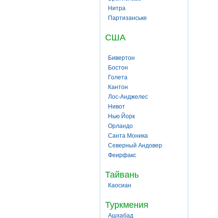
Нитра
Партизанське
США
Бивертон
Бостон
Голета
Кантон
Лос-Анджелес
Нивот
Нью Йорк
Орландо
Санта Моника
Северный Андовер
Феирфакс
Тайвань
Каосиан
Туркмения
Ашхабад