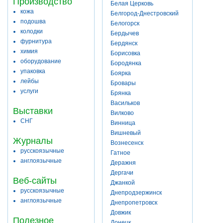
Производство
Белая Церковь
кожа
Белгород-Днестровский
подошва
Белогорск
колодки
Бердычев
фурнитура
Бердянск
химия
Борисовка
оборудование
Бородянка
упаковка
Боярка
лейбы
Бровары
услуги
Брянка
Васильков
Выставки
Вилково
СНГ
Винница
Вишневый
Журналы
Вознесенск
русскоязычные
Гатное
англоязычные
Деражня
Дергачи
Веб-сайты
Джанкой
русскоязычные
Днепродзержинск
англоязычные
Днепропетровск
Довжик
Полезное
Донецк