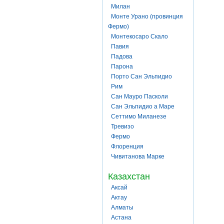
Милан
Монте Урано (провинция
Фермо)
Монтекосаро Скало
Павия
Падова
Парона
Порто Сан Эльпидио
Рим
Сан Мауро Пасколи
Сан Эльпидио а Маре
Сеттимо Миланезе
Тревизо
Фермо
Флоренция
Чивитанова Марке
Казахстан
Аксай
Актау
Алматы
Астана