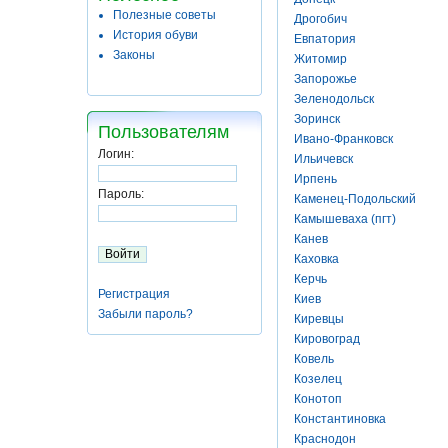
Полезные советы
Дрогобич
История обуви
Евпатория
Законы
Житомир
Запорожье
Зеленодольск
Зоринск
Пользователям
Ивано-Франковск
Логин:
Ильичевск
Ирпень
Пароль:
Каменец-Подольский
Камышеваха (пгт)
Канев
Каховка
Керчь
Регистрация
Киев
Забыли пароль?
Киревцы
Кировоград
Ковель
Козелец
Конотоп
Константиновка
Краснодон