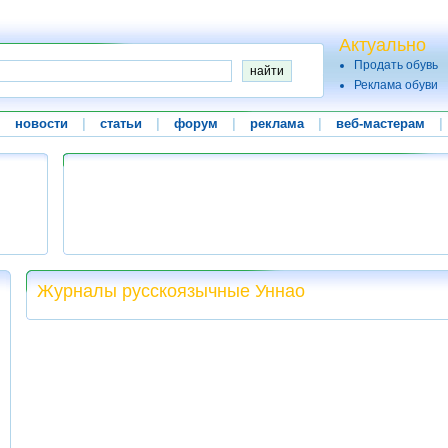
Актуально
Продать обувь
Реклама обуви
|
новости
|
статьи
|
форум
|
реклама
|
веб-мастерам
|
Журналы русскоязычные Уннао