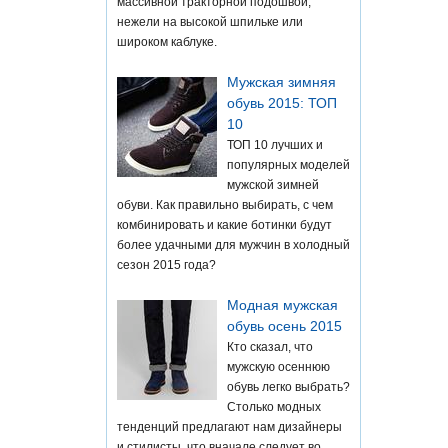
массивной тракторной подошвой,
нежели на высокой шпильке или
широком каблуке.
Мужская зимняя
обувь 2015: ТОП
10
ТОП 10 лучших и
популярных моделей
мужской зимней
обуви. Как правильно выбирать, с чем
комбинировать и какие ботинки будут
более удачными для мужчин в холодный
сезон 2015 года?
Модная мужская
обувь осень 2015
Кто сказал, что
мужскую осеннюю
обувь легко выбрать?
Столько модных
тенденций предлагают нам дизайнеры
и стилисты, что вначале следует во