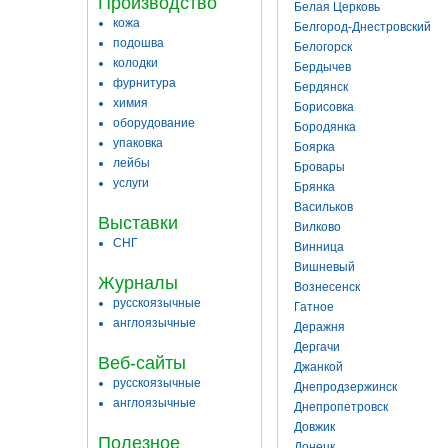
Производство
Белая Церковь
кожа
Белгород-Днестровский
подошва
Белогорск
колодки
Бердычев
фурнитура
Бердянск
химия
Борисовка
оборудование
Бородянка
упаковка
Боярка
лейбы
Бровары
услуги
Брянка
Васильков
Выставки
Вилково
СНГ
Винница
Вишневый
Журналы
Вознесенск
русскоязычные
Гатное
англоязычные
Деражня
Дергачи
Веб-сайты
Джанкой
русскоязычные
Днепродзержинск
англоязычные
Днепропетровск
Довжик
Полезное
Донецк