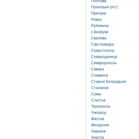
Полтава
Попельня (пгт)
Прилуки
Ровно
Рубежное
с.Безруки
Свалява
Светловодск
Севастополь
Северодонецк
Симферополь
Сквира
Славянск
Старые Безрадычи
Стаханов
Сумы
Счастье
Тернополь
Ужгород
Фастов
Феодосия
Харьков
Херсон