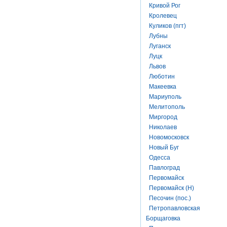
Кривой Рог
Кролевец
Куликов (пгт)
Лубны
Луганск
Луцк
Львов
Люботин
Макеевка
Мариуполь
Мелитополь
Миргород
Николаев
Новомосковск
Новый Буг
Одесса
Павлоград
Первомайск
Первомайск (Н)
Песочин (пос.)
Петропавловская
Борщаговка