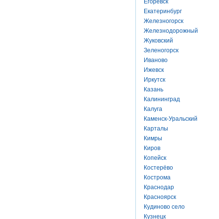
Егоревск
Екатеринбург
Железногорск
Железнодорожный
Жуковский
Зеленогорск
Иваново
Ижевск
Иркутск
Казань
Калининград
Калуга
Каменск-Уральский
Карталы
Кимры
Киров
Копейск
Костерёво
Кострома
Краснодар
Красноярск
Кудиново село
Кузнецк