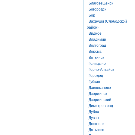
Благовещенск
Богородск
Бор
Вахруши (Слободской
район)
Видное
Владимир
Волгоград
Ворсма
Воткинск
Голицыно
Горно-Алтайск
Городец
Губкин
Давлеканово
Дзержинск
Дзержинский
Димитровград
Дубна
Дуван
Дюртюли
Дятьково