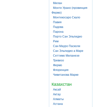
Милан
Монте Урано (провинция
Фермо)
Монтекосаро Скало
Павия
Падова
Парона
Порто Сан Эльпидио
Рим
Сан Мауро Пасколи
Сан Эльпидио а Маре
Сеттимо Миланезе
Тревизо
Фермо
Флоренция
Чивитанова Марке
Казахстан
Аксай
Актау
Алматы
Астана