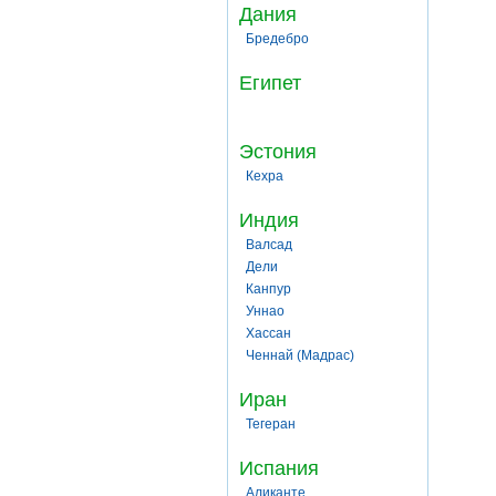
Дания
Бредебро
Египет
Эстония
Кехра
Индия
Валсад
Дели
Канпур
Уннао
Хассан
Ченнай (Мадрас)
Иран
Тегеран
Испания
Аликанте