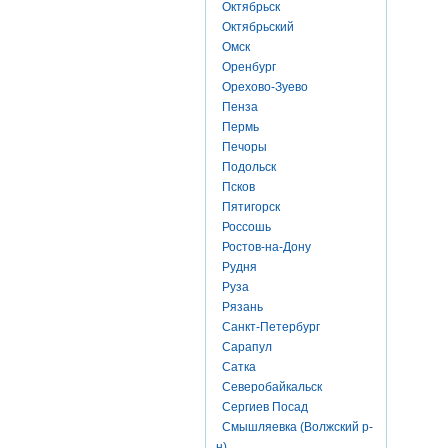
Октябрьск
Октябрьский
Омск
Оренбург
Орехово-Зуево
Пенза
Пермь
Печоры
Подольск
Псков
Пятигорск
Россошь
Ростов-на-Дону
Рудня
Руза
Рязань
Санкт-Петербург
Сарапул
Сатка
Северобайкальск
Сергиев Посад
Смышляевка (Волжский р-
н)