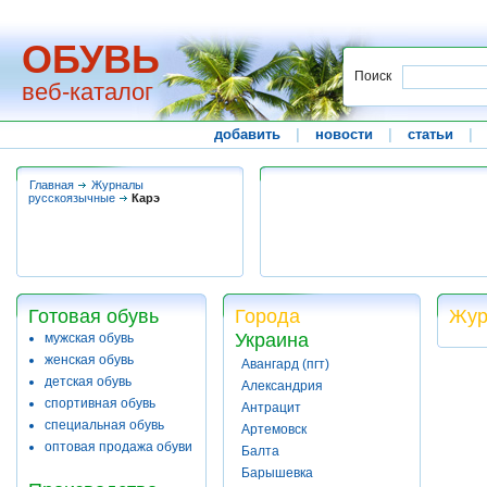
ОБУВЬ
Поиск
веб-каталог
добавить
|
новости
|
статьи
|
Главная
Журналы
русскоязычные
Карэ
Готовая обувь
Города
Жур
Украина
мужская обувь
женская обувь
Авангард (пгт)
детская обувь
Александрия
спортивная обувь
Антрацит
специальная обувь
Артемовск
оптовая продажа обуви
Балта
Барышевка