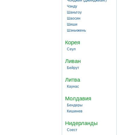
Чонджин (Джинджианг)
Чэнду
Шаньтоу
Шаосин
Шиши
Шэньчжень
Корея
Сеул
Ливан
Бейрут
Литва
Каунас
Молдавия
Бендеры
Кишинев
Нидерланды
Соест