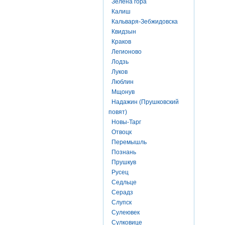
Зелена гора
Калиш
Кальваря-Зебжидовска
Квидзын
Краков
Легионово
Лодзь
Луков
Люблин
Мщонув
Надажин (Прушковский
повят)
Новы-Тарг
Отвоцк
Перемышль
Познань
Прушкув
Русец
Седльце
Серадз
Слупск
Сулеювек
Сулковице