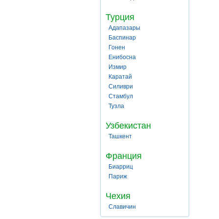
Турция
Адапазары
Баспинар
Гонен
Енибосна
Измир
Каратай
Силиври
Стамбул
Тузла
Узбекистан
Ташкент
Франция
Биарриц
Париж
Чехия
Славичин