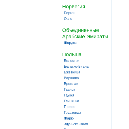
Норвегия
Берген
Осло
Объединенные
Арабские Эмираты
Шарджа
Польша
Белосток
Бельско-Биала
Бжезница
Варшава
Вроцлав
Гданск
Гдыня
Глинянка
Гнезно
Грудзендз
Жарки
Здуньска-Воля