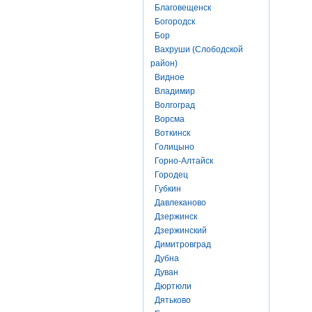
Благовещенск
Богородск
Бор
Вахруши (Слободской
район)
Видное
Владимир
Волгоград
Ворсма
Воткинск
Голицыно
Горно-Алтайск
Городец
Губкин
Давлеканово
Дзержинск
Дзержинский
Димитровград
Дубна
Дуван
Дюртюли
Дятьково