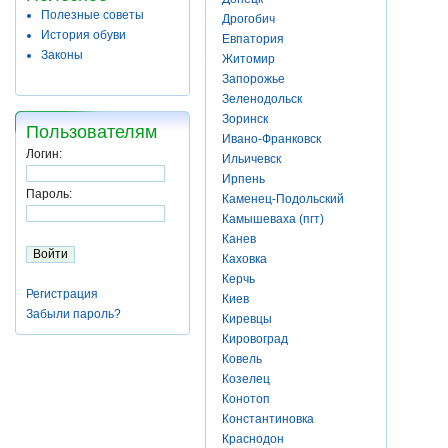
Полезные советы
Дрогобич
История обуви
Евпатория
Законы
Житомир
Запорожье
Зеленодольск
Зоринск
Пользователям
Ивано-Франковск
Логин:
Ильичевск
Ирпень
Пароль:
Каменец-Подольский
Камышеваха (пгт)
Канев
Каховка
Керчь
Регистрация
Киев
Забыли пароль?
Киревцы
Кировоград
Ковель
Козелец
Конотоп
Константиновка
Краснодон