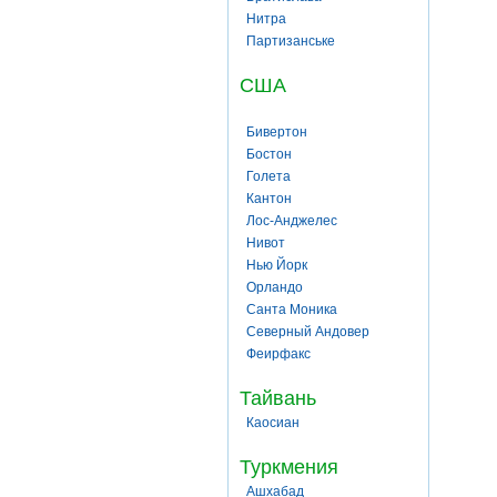
Нитра
Партизанське
США
Бивертон
Бостон
Голета
Кантон
Лос-Анджелес
Нивот
Нью Йорк
Орландо
Санта Моника
Северный Андовер
Феирфакс
Тайвань
Каосиан
Туркмения
Ашхабад