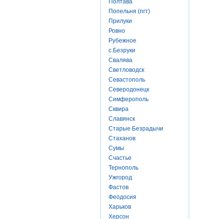
Полтава
Попельня (пгт)
Прилуки
Ровно
Рубежное
с.Безруки
Свалява
Светловодск
Севастополь
Северодонецк
Симферополь
Сквира
Славянск
Старые Безрадычи
Стаханов
Сумы
Счастье
Тернополь
Ужгород
Фастов
Феодосия
Харьков
Херсон