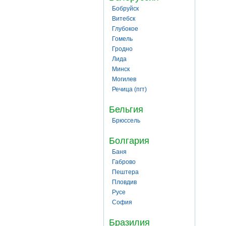
Бобруйск
Витебск
Глубокое
Гомель
Гродно
Лида
Минск
Могилев
Речица (пгт)
Бельгия
Брюссель
Болгария
Баня
Габрово
Пештера
Пловдив
Русе
София
Бразилия