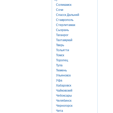
Соликамск
Сочи
Спасск Дальний
Ставрополь
Стерлитамак
Сызрань
Таганрог
Тахтамукай
Тверь
Тольятти
Томск
Торопец
Тула
Тюмень
Ульяновск
Уфа
Хабаровск
Чайковский
Чебоксары
Челябинск
Черногорск
Чита