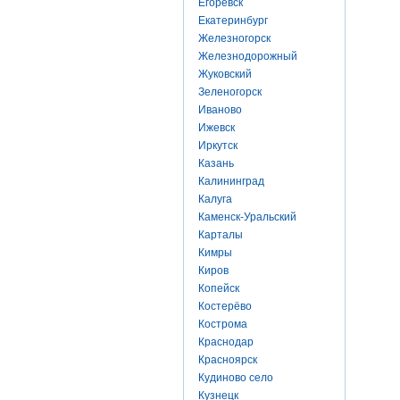
Егоревск
Екатеринбург
Железногорск
Железнодорожный
Жуковский
Зеленогорск
Иваново
Ижевск
Иркутск
Казань
Калининград
Калуга
Каменск-Уральский
Карталы
Кимры
Киров
Копейск
Костерёво
Кострома
Краснодар
Красноярск
Кудиново село
Кузнецк