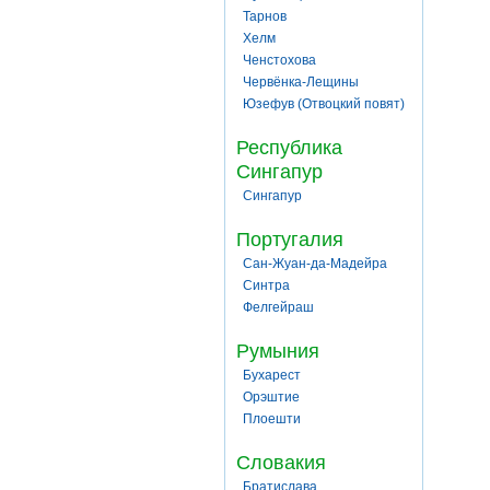
Тарнов
Хелм
Ченстохова
Червёнка-Лещины
Юзефув (Отвоцкий повят)
Республика
Сингапур
Сингапур
Португалия
Сан-Жуан-да-Мадейра
Синтра
Фелгейраш
Румыния
Бухарест
Орэштие
Плоешти
Словакия
Братислава