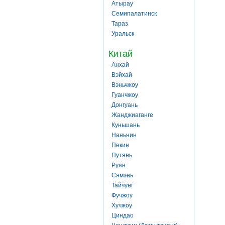
Атырау
Семипалатинск
Тараз
Уральск
Китай
Анхай
Вэйхай
Вэньчжоу
Гуанчжоу
Донгуань
Жанджиаганге
Куньшань
Наньнин
Пекин
Путянь
Руян
Сямэнь
Тайчунг
Фучжоу
Хучжоу
Циндао