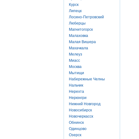
Курск
Липецк
Лосино-Петровский
Люберцы
Магнитогорск
Малаховка
Малая Вишера
Махачкала
Мелеуз
Миасс
Москва
Мытищи
Набережные Челны
Нальчик
Нерехта
Нерюнгри
Нижний Новгород
Новосибирск
Новочеркасск
Обнинск
Одинцово
Озерск