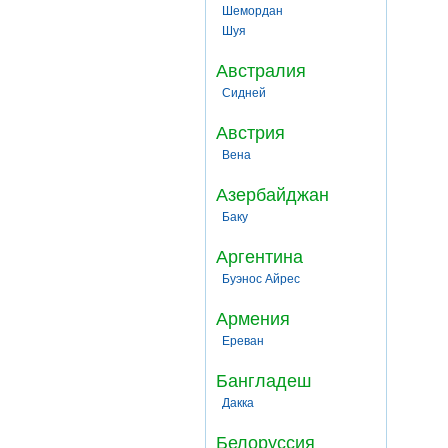
Шемордан
Шуя
Австралия
Сидней
Австрия
Вена
Азербайджан
Баку
Аргентина
Буэнос Айрес
Армения
Ереван
Бангладеш
Дакка
Белоруссия