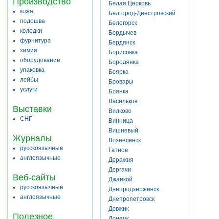
Производство
Белая Церковь
кожа
Белгород-Днестровский
подошва
Белогорск
колодки
Бердычев
фурнитура
Бердянск
химия
Борисовка
оборудование
Бородянка
упаковка
Боярка
лейбы
Бровары
услуги
Брянка
Васильков
Выставки
Вилково
СНГ
Винница
Вишневый
Журналы
Вознесенск
русскоязычные
Гатное
англоязычные
Деражня
Дергачи
Веб-сайты
Джанкой
русскоязычные
Днепродзержинск
англоязычные
Днепропетровск
Довжик
Полезное
Донецк