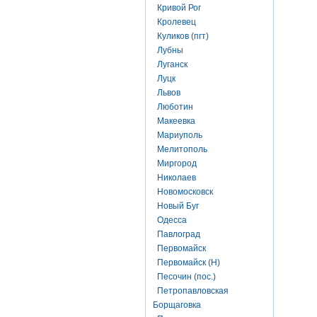
Кривой Рог
Кролевец
Куликов (пгт)
Лубны
Луганск
Луцк
Львов
Люботин
Макеевка
Мариуполь
Мелитополь
Миргород
Николаев
Новомосковск
Новый Буг
Одесса
Павлоград
Первомайск
Первомайск (Н)
Песочин (пос.)
Петропавловская
Борщаговка