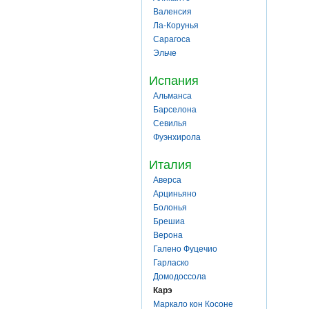
Валенсия
Ла-Корунья
Сарагоса
Эльче
Испания
Альманса
Барселона
Севилья
Фуэнхирола
Италия
Аверса
Арциньяно
Болонья
Брешиа
Верона
Галено Фуцечио
Гарласко
Домодоссола
Карэ
Маркало кон Косоне