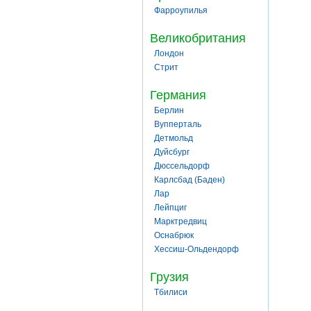
Фарроупилья
Великобритания
Лондон
Стрит
Германия
Берлин
Вупперталь
Детмольд
Дуйсбург
Дюссельдорф
Карлсбад (Баден)
Лар
Лейпциг
Марктредвиц
Оснабрюк
Хессиш-Ольдендорф
Грузия
Тбилиси