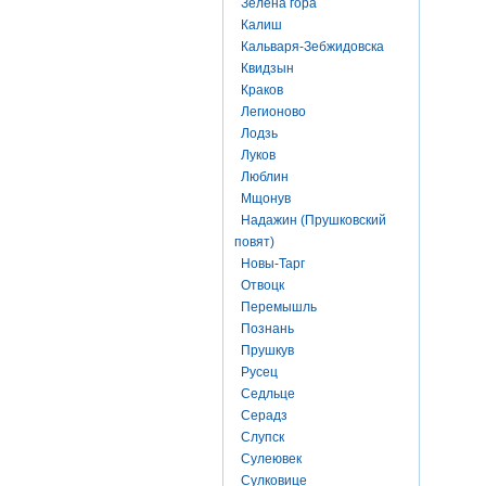
Зелена гора
Калиш
Кальваря-Зебжидовска
Квидзын
Краков
Легионово
Лодзь
Луков
Люблин
Мщонув
Надажин (Прушковский
повят)
Новы-Тарг
Отвоцк
Перемышль
Познань
Прушкув
Русец
Седльце
Серадз
Слупск
Сулеювек
Сулковице