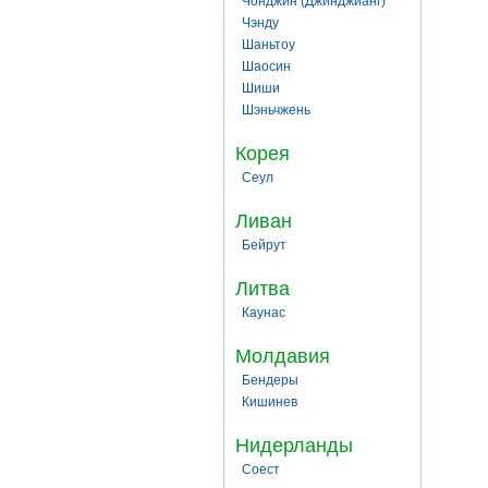
Чонджин (Джинджианг)
Чэнду
Шаньтоу
Шаосин
Шиши
Шэньчжень
Корея
Сеул
Ливан
Бейрут
Литва
Каунас
Молдавия
Бендеры
Кишинев
Нидерланды
Соест