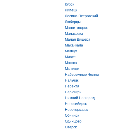
Курск
Липецк
Лосино-Петровский
Люберцы
Магнитогорск
Малаховка
Малая Вишера
Махачкала
Мелеуз
Миасс
Москва
Мытищи
Набережные Челны
Нальчик
Нерехта
Нерюнгри
Нижний Новгород
Новосибирск
Новочеркасск
Обнинск
Одинцово
Озерск