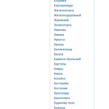
Егоревск
Екатеринбург
Железногорск
Железнодорожный
Жуковский
Зеленогорск
Иваново
Ижевск
Иркутск
Казань
Калининград
Калуга
Каменск-Уральский
Карталы
Кимры
Киров
Копейск
Костерёво
Кострома
Краснодар
Красноярск
Кудиново село
Кузнецк