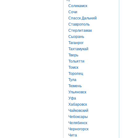
Соликамск
Сочи
Спасск Дальний
Ставрополь
Стерлитамак
Сызрань
Таганрог
Тахтамукай
Тверь
Тольятти
Томск
Торопец
Тула
Тюмень
Ульяновск
Уфа
Хабаровск
Чайковский
Чебоксары
Челябинск
Черногорск
Чита