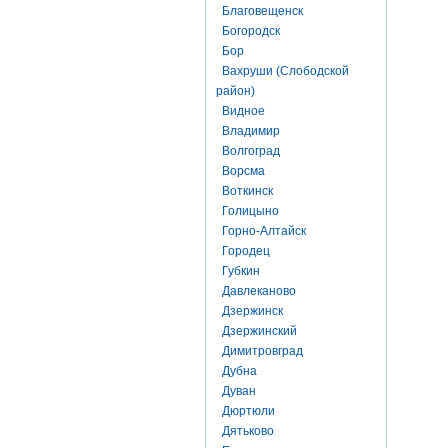
Благовещенск
Богородск
Бор
Вахруши (Слободской
район)
Видное
Владимир
Волгоград
Ворсма
Воткинск
Голицыно
Горно-Алтайск
Городец
Губкин
Давлеканово
Дзержинск
Дзержинский
Димитровград
Дубна
Дуван
Дюртюли
Дятьково