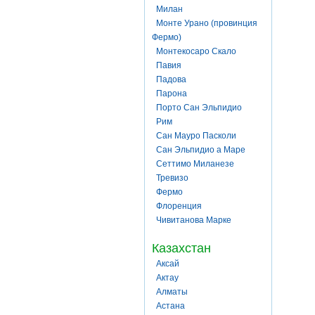
Милан
Монте Урано (провинция
Фермо)
Монтекосаро Скало
Павия
Падова
Парона
Порто Сан Эльпидио
Рим
Сан Мауро Пасколи
Сан Эльпидио а Маре
Сеттимо Миланезе
Тревизо
Фермо
Флоренция
Чивитанова Марке
Казахстан
Аксай
Актау
Алматы
Астана