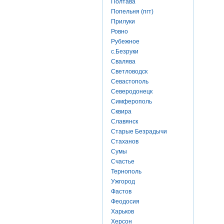
Полтава
Попельня (пгт)
Прилуки
Ровно
Рубежное
с.Безруки
Свалява
Светловодск
Севастополь
Северодонецк
Симферополь
Сквира
Славянск
Старые Безрадычи
Стаханов
Сумы
Счастье
Тернополь
Ужгород
Фастов
Феодосия
Харьков
Херсон