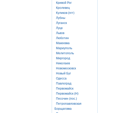
Кривой Рог
Кролевец
Куликов (пгт)
Лубны
Луганск
Луцк
Львов
Люботин
Макеевка
Мариуполь
Мелитополь
Миргород
Николаев
Новомосковск
Новый Буг
Одесса
Павлоград
Первомайск
Первомайск (Н)
Песочин (пос.)
Петропавловская
Борщаговка