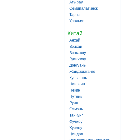
Атырау
Семипалатинск
Тараз
Уральск
Китай
Анхай
Вэйхай
Вэньчжоу
Гуанчжоу
Донгуань
Жанджиаганге
Куньшань
Наньнин
Пекин
Путянь
Руян
Сямэнь
Тайчунг
Фучжоу
Хучжоу
Циндао