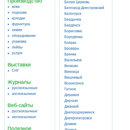
Производство
Белая Церковь
кожа
Белгород-Днестровский
подошва
Белогорск
колодки
Бердычев
фурнитура
Бердянск
химия
Борисовка
оборудование
Бородянка
упаковка
Боярка
лейбы
Бровары
услуги
Брянка
Васильков
Выставки
Вилково
СНГ
Винница
Вишневый
Журналы
Вознесенск
русскоязычные
Гатное
англоязычные
Деражня
Дергачи
Веб-сайты
Джанкой
русскоязычные
Днепродзержинск
англоязычные
Днепропетровск
Довжик
Полезное
Донецк