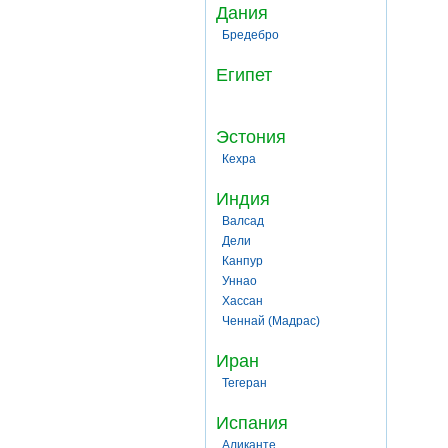
Дания
Бредебро
Египет
Эстония
Кехра
Индия
Валсад
Дели
Канпур
Уннао
Хассан
Ченнай (Мадрас)
Иран
Тегеран
Испания
Аликанте