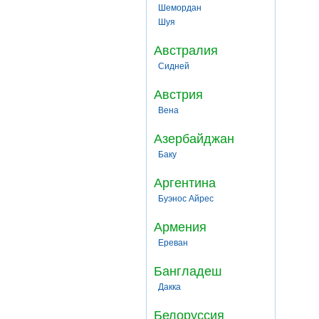
Шемордан
Шуя
Австралия
Сидней
Австрия
Вена
Азербайджан
Баку
Аргентина
Буэнос Айрес
Армения
Ереван
Бангладеш
Дакка
Белоруссия