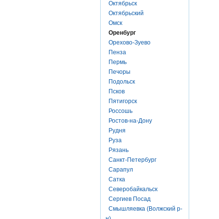
Октябрьск
Октябрьский
Омск
Оренбург
Орехово-Зуево
Пенза
Пермь
Печоры
Подольск
Псков
Пятигорск
Россошь
Ростов-на-Дону
Рудня
Руза
Рязань
Санкт-Петербург
Сарапул
Сатка
Северобайкальск
Сергиев Посад
Смышляевка (Волжский р-
н)