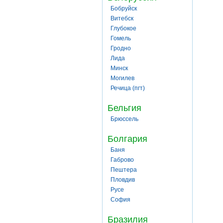
Бобруйск
Витебск
Глубокое
Гомель
Гродно
Лида
Минск
Могилев
Речица (пгт)
Бельгия
Брюссель
Болгария
Баня
Габрово
Пештера
Пловдив
Русе
София
Бразилия