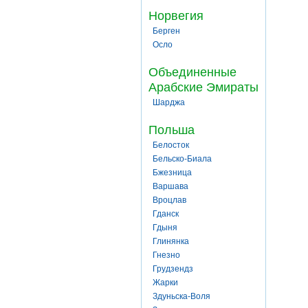
Норвегия
Берген
Осло
Объединенные
Арабские Эмираты
Шарджа
Польша
Белосток
Бельско-Биала
Бжезница
Варшава
Вроцлав
Гданск
Гдыня
Глинянка
Гнезно
Грудзендз
Жарки
Здуньска-Воля