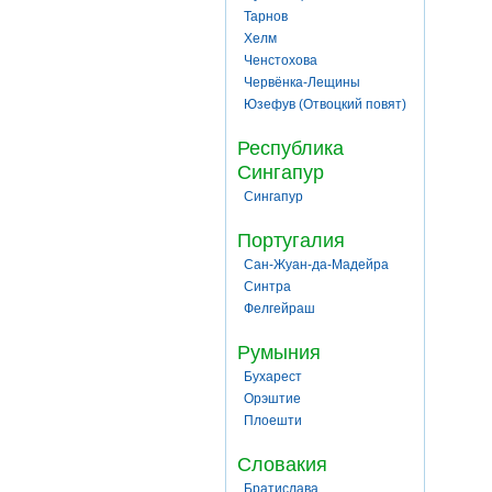
Тарнов
Хелм
Ченстохова
Червёнка-Лещины
Юзефув (Отвоцкий повят)
Республика
Сингапур
Сингапур
Португалия
Сан-Жуан-да-Мадейра
Синтра
Фелгейраш
Румыния
Бухарест
Орэштие
Плоешти
Словакия
Братислава