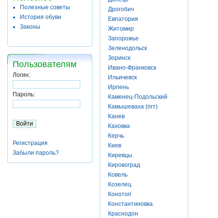
Полезные советы
Дрогобич
История обуви
Евпатория
Законы
Житомир
Запорожье
Зеленодольск
Зоринск
Пользователям
Ивано-Франковск
Логин:
Ильичевск
Ирпень
Пароль:
Каменец-Подольский
Камышеваха (пгт)
Канев
Каховка
Керчь
Регистрация
Киев
Забыли пароль?
Киревцы
Кировоград
Ковель
Козелец
Конотоп
Константиновка
Краснодон