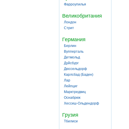
Фарроупилья
Великобритания
Лондон
Стрит
Германия
Берлин
Вупперталь
Детмольд
Дуйсбург
Дюссельдорф
Карлсбад (Баден)
Лар
Лейпциг
Марктредвиц
Оснабрюк
Хессиш-Ольдендорф
Грузия
Тбилиси