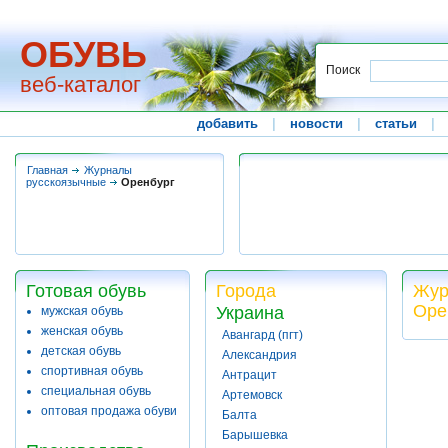
ОБУВЬ
Поиск
веб-каталог
добавить
|
новости
|
статьи
|
Главная
Журналы
русскоязычные
Оренбург
Готовая обувь
Города
Жур
Оре
Украина
мужская обувь
женская обувь
Авангард (пгт)
детская обувь
Александрия
спортивная обувь
Антрацит
специальная обувь
Артемовск
оптовая продажа обуви
Балта
Барышевка