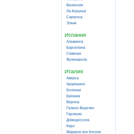
Валенсия
Ла-Корунья
Сарагоса
Эльче
Испания
Альманса
Барселона
Севилья
Фуэнхирола
Италия
Аверса
Арциньяно
Болонья
Брешиа
Верона
Галено Фуцечио
Гарласко
Домодоссола
Карэ
Маркало кон Косоне