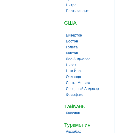
Нитра
Партизанське
США
Бивертон
Бостон
Голета
Кантон
Лос-Анджелес
Нивот
Нью Йорк
Орландо
Санта Моника
Северный Андовер
Феирфакс
Тайвань
Каосиан
Туркмения
Ашхабад