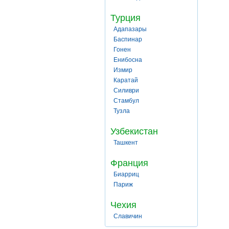
Турция
Адапазары
Баспинар
Гонен
Енибосна
Измир
Каратай
Силиври
Стамбул
Тузла
Узбекистан
Ташкент
Франция
Биарриц
Париж
Чехия
Славичин