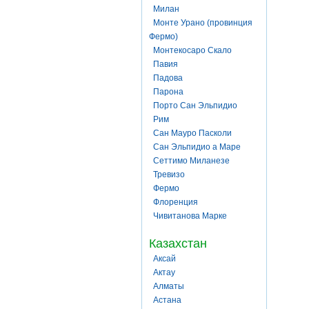
Милан
Монте Урано (провинция
Фермо)
Монтекосаро Скало
Павия
Падова
Парона
Порто Сан Эльпидио
Рим
Сан Мауро Пасколи
Сан Эльпидио а Маре
Сеттимо Миланезе
Тревизо
Фермо
Флоренция
Чивитанова Марке
Казахстан
Аксай
Актау
Алматы
Астана