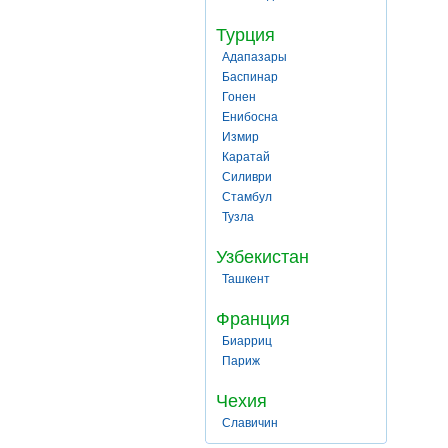
Турция
Адапазары
Баспинар
Гонен
Енибосна
Измир
Каратай
Силиври
Стамбул
Тузла
Узбекистан
Ташкент
Франция
Биарриц
Париж
Чехия
Славичин