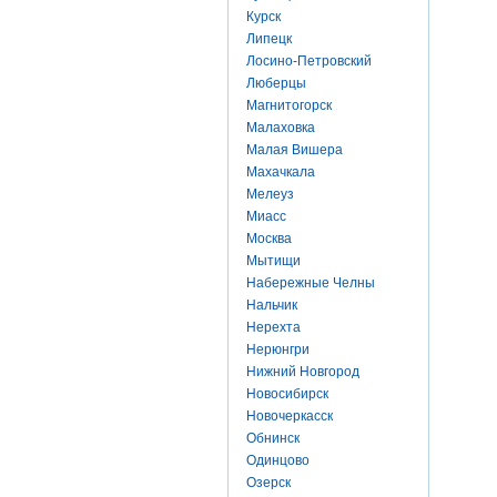
Курск
Липецк
Лосино-Петровский
Люберцы
Магнитогорск
Малаховка
Малая Вишера
Махачкала
Мелеуз
Миасс
Москва
Мытищи
Набережные Челны
Нальчик
Нерехта
Нерюнгри
Нижний Новгород
Новосибирск
Новочеркасск
Обнинск
Одинцово
Озерск