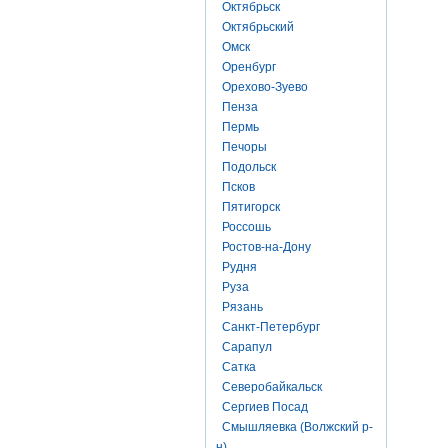
Октябрьск
Октябрьский
Омск
Оренбург
Орехово-Зуево
Пенза
Пермь
Печоры
Подольск
Псков
Пятигорск
Россошь
Ростов-на-Дону
Рудня
Руза
Рязань
Санкт-Петербург
Сарапул
Сатка
Северобайкальск
Сергиев Посад
Смышляевка (Волжский р-
н)