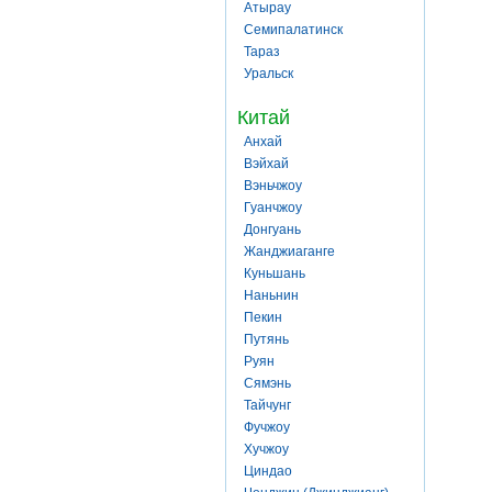
Атырау
Семипалатинск
Тараз
Уральск
Китай
Анхай
Вэйхай
Вэньчжоу
Гуанчжоу
Донгуань
Жанджиаганге
Куньшань
Наньнин
Пекин
Путянь
Руян
Сямэнь
Тайчунг
Фучжоу
Хучжоу
Циндао