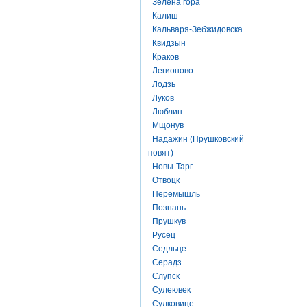
Зелена гора
Калиш
Кальваря-Зебжидовска
Квидзын
Краков
Легионово
Лодзь
Луков
Люблин
Мщонув
Надажин (Прушковский
повят)
Новы-Тарг
Отвоцк
Перемышль
Познань
Прушкув
Русец
Седльце
Серадз
Слупск
Сулеювек
Сулковице