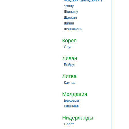
Чонджин (Джинджианг)
Чэнду
Шаньтоу
Шаосин
Шиши
Шэньчжень
Корея
Сеул
Ливан
Бейрут
Литва
Каунас
Молдавия
Бендеры
Кишинев
Нидерланды
Соест