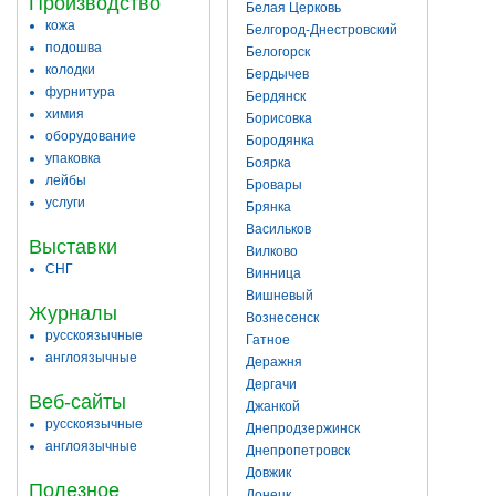
Производство
Белая Церковь
кожа
Белгород-Днестровский
подошва
Белогорск
колодки
Бердычев
фурнитура
Бердянск
химия
Борисовка
оборудование
Бородянка
упаковка
Боярка
лейбы
Бровары
услуги
Брянка
Васильков
Выставки
Вилково
СНГ
Винница
Вишневый
Журналы
Вознесенск
русскоязычные
Гатное
англоязычные
Деражня
Дергачи
Веб-сайты
Джанкой
русскоязычные
Днепродзержинск
англоязычные
Днепропетровск
Довжик
Полезное
Донецк