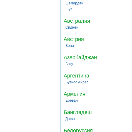
Шемордан
Шуя
Австралия
Сидней
Австрия
Вена
Азербайджан
Баку
Аргентина
Буэнос Айрес
Армения
Ереван
Бангладеш
Дакка
Белоруссия