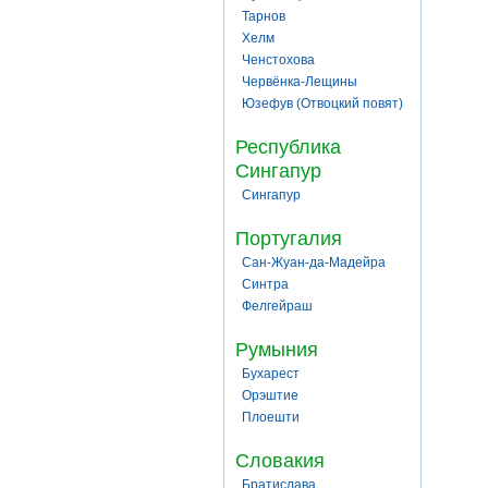
Тарнов
Хелм
Ченстохова
Червёнка-Лещины
Юзефув (Отвоцкий повят)
Республика
Сингапур
Сингапур
Португалия
Сан-Жуан-да-Мадейра
Синтра
Фелгейраш
Румыния
Бухарест
Орэштие
Плоешти
Словакия
Братислава