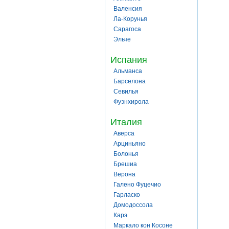
Валенсия
Ла-Корунья
Сарагоса
Эльче
Испания
Альманса
Барселона
Севилья
Фуэнхирола
Италия
Аверса
Арциньяно
Болонья
Брешиа
Верона
Галено Фуцечио
Гарласко
Домодоссола
Карэ
Маркало кон Косоне