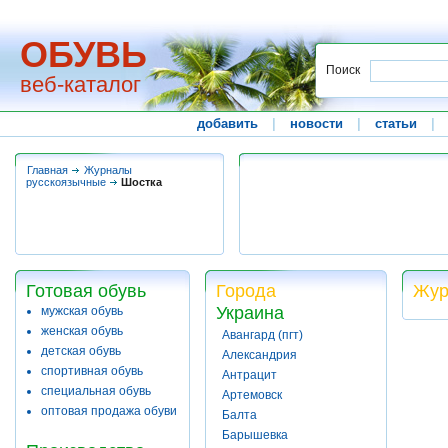
ОБУВЬ
Поиск
веб-каталог
добавить
|
новости
|
статьи
|
Главная
Журналы
русскоязычные
Шостка
Готовая обувь
Города
Жур
Украина
мужская обувь
женская обувь
Авангард (пгт)
детская обувь
Александрия
спортивная обувь
Антрацит
специальная обувь
Артемовск
оптовая продажа обуви
Балта
Барышевка