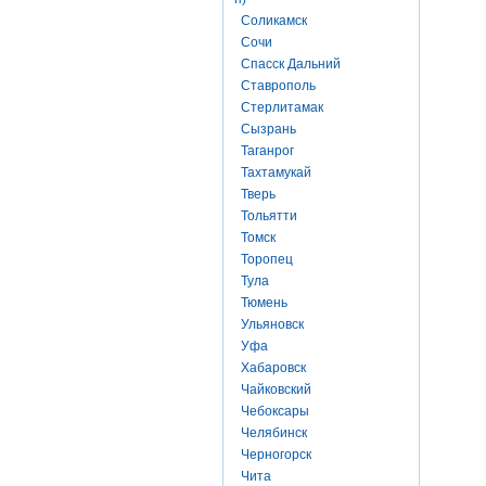
Соликамск
Сочи
Спасск Дальний
Ставрополь
Стерлитамак
Сызрань
Таганрог
Тахтамукай
Тверь
Тольятти
Томск
Торопец
Тула
Тюмень
Ульяновск
Уфа
Хабаровск
Чайковский
Чебоксары
Челябинск
Черногорск
Чита