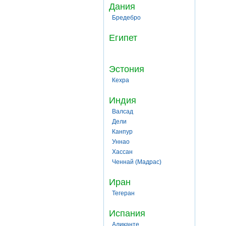
Дания
Бредебро
Египет
Эстония
Кехра
Индия
Валсад
Дели
Канпур
Уннао
Хассан
Ченнай (Мадрас)
Иран
Тегеран
Испания
Аликанте