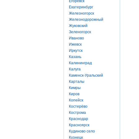
Егоревск
Екатеринбург
Железногорск
Железнодорожный
Жуковский
Зеленогорск
Иваново
Ижевск
Иркутск
Казань
Калининград
Калуга
Каменск-Уральский
Карталы
Кимры
Киров
Копейск
Костерёво
Кострома
Краснодар
Красноярск
Кудиново село
Кузнецк