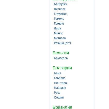
Бобруйск
Витебск
Глубокое
Гомель
Гродно
Лида
Минск
Могилев
Речица (пгт)
Бельгия
Брюссель
Болгария
Баня
Габрово
Пештера
Пловдив
Русе
София
Бразилия