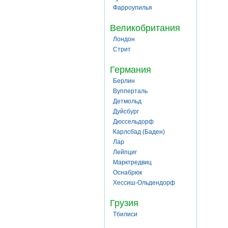
Фарроупилья
Великобритания
Лондон
Стрит
Германия
Берлин
Вупперталь
Детмольд
Дуйсбург
Дюссельдорф
Карлсбад (Баден)
Лар
Лейпциг
Марктредвиц
Оснабрюк
Хессиш-Ольдендорф
Грузия
Тбилиси