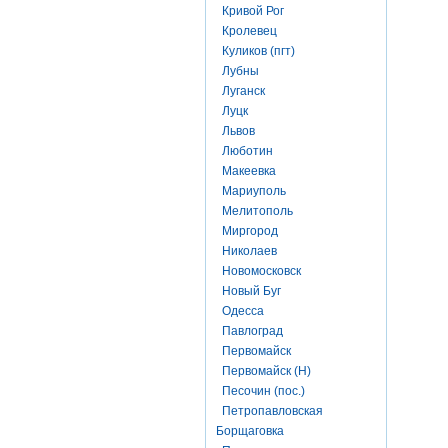
Кривой Рог
Кролевец
Куликов (пгт)
Лубны
Луганск
Луцк
Львов
Люботин
Макеевка
Мариуполь
Мелитополь
Миргород
Николаев
Новомосковск
Новый Буг
Одесса
Павлоград
Первомайск
Первомайск (Н)
Песочин (пос.)
Петропавловская
Борщаговка