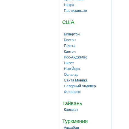
Нитра
Партизанське
США
Бивертон
Бостон
Голета
Кантон
Лос-Анджелес
Нивот
Нью Йорк
Орландо
Санта Моника
Северный Андовер
Феирфакс
Тайвань
Каосиан
Туркмения
Ашхабад