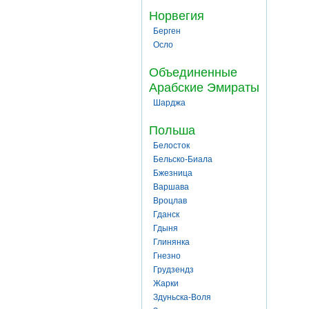
Норвегия
Берген
Осло
Объединенные
Арабские Эмираты
Шарджа
Польша
Белосток
Бельско-Биала
Бжезница
Варшава
Вроцлав
Гданск
Гдыня
Глинянка
Гнезно
Грудзендз
Жарки
Здуньска-Воля