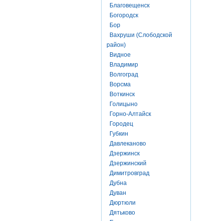
Благовещенск
Богородск
Бор
Вахруши (Слободской
район)
Видное
Владимир
Волгоград
Ворсма
Воткинск
Голицыно
Горно-Алтайск
Городец
Губкин
Давлеканово
Дзержинск
Дзержинский
Димитровград
Дубна
Дуван
Дюртюли
Дятьково