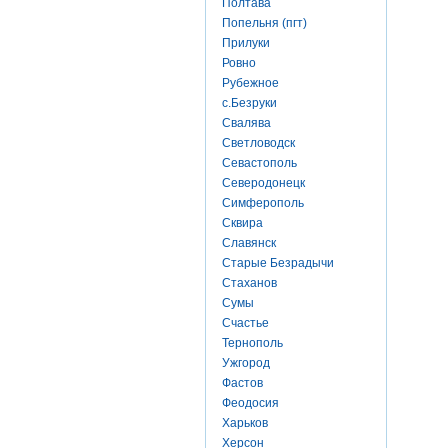
Полтава
Попельня (пгт)
Прилуки
Ровно
Рубежное
с.Безруки
Свалява
Светловодск
Севастополь
Северодонецк
Симферополь
Сквира
Славянск
Старые Безрадычи
Стаханов
Сумы
Счастье
Тернополь
Ужгород
Фастов
Феодосия
Харьков
Херсон