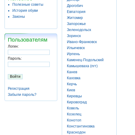
Полезные советы
Дрогобич
История обуви
Евпатория
Законы
Житомир
Запорожье
Зеленодольск
Зоринск
Пользователям
Ивано-Франковск
Логин:
Ильичевск
Ирпень
Пароль:
Каменец-Подольский
Камышеваха (пгт)
Канев
Каховка
Керчь
Регистрация
Киев
Забыли пароль?
Киревцы
Кировоград
Ковель
Козелец
Конотоп
Константиновка
Краснодон