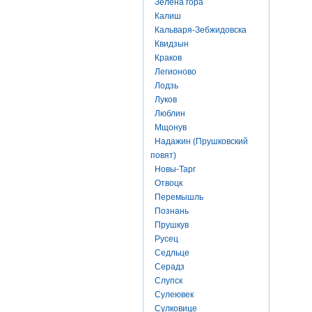
Зелена гора
Калиш
Кальваря-Зебжидовска
Квидзын
Краков
Легионово
Лодзь
Луков
Люблин
Мщонув
Надажин (Прушковский
повят)
Новы-Тарг
Отвоцк
Перемышль
Познань
Прушкув
Русец
Седльце
Серадз
Слупск
Сулеювек
Сулковице