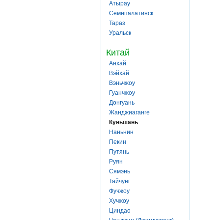
Атырау
Семипалатинск
Тараз
Уральск
Китай
Анхай
Вэйхай
Вэньчжоу
Гуанчжоу
Донгуань
Жанджиаганге
Куньшань
Наньнин
Пекин
Путянь
Руян
Сямэнь
Тайчунг
Фучжоу
Хучжоу
Циндао