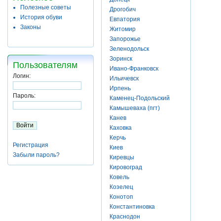
Полезные советы
Дрогобич
История обуви
Евпатория
Законы
Житомир
Запорожье
Зеленодольск
Зоринск
Пользователям
Ивано-Франковск
Логин:
Ильичевск
Ирпень
Пароль:
Каменец-Подольский
Камышеваха (пгт)
Канев
Каховка
Керчь
Регистрация
Киев
Забыли пароль?
Киревцы
Кировоград
Ковель
Козелец
Конотоп
Константиновка
Краснодон