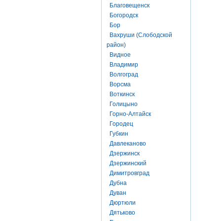
Благовещенск
Богородск
Бор
Вахруши (Слободской
район)
Видное
Владимир
Волгоград
Ворсма
Воткинск
Голицыно
Горно-Алтайск
Городец
Губкин
Давлеканово
Дзержинск
Дзержинский
Димитровград
Дубна
Дуван
Дюртюли
Дятьково