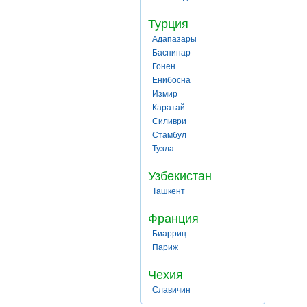
Турция
Адапазары
Баспинар
Гонен
Енибосна
Измир
Каратай
Силиври
Стамбул
Тузла
Узбекистан
Ташкент
Франция
Биарриц
Париж
Чехия
Славичин