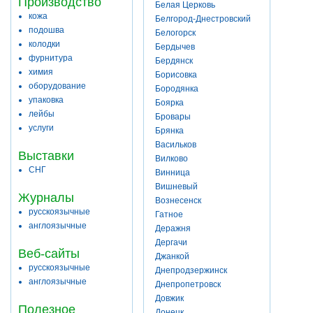
Производство
Белая Церковь
кожа
Белгород-Днестровский
подошва
Белогорск
колодки
Бердычев
фурнитура
Бердянск
химия
Борисовка
оборудование
Бородянка
упаковка
Боярка
лейбы
Бровары
услуги
Брянка
Васильков
Выставки
Вилково
СНГ
Винница
Вишневый
Журналы
Вознесенск
русскоязычные
Гатное
англоязычные
Деражня
Дергачи
Веб-сайты
Джанкой
русскоязычные
Днепродзержинск
англоязычные
Днепропетровск
Довжик
Полезное
Донецк