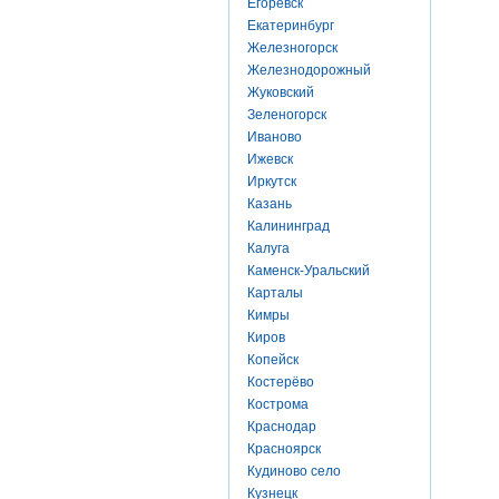
Егоревск
Екатеринбург
Железногорск
Железнодорожный
Жуковский
Зеленогорск
Иваново
Ижевск
Иркутск
Казань
Калининград
Калуга
Каменск-Уральский
Карталы
Кимры
Киров
Копейск
Костерёво
Кострома
Краснодар
Красноярск
Кудиново село
Кузнецк