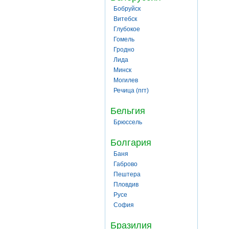
Бобруйск
Витебск
Глубокое
Гомель
Гродно
Лида
Минск
Могилев
Речица (пгт)
Бельгия
Брюссель
Болгария
Баня
Габрово
Пештера
Пловдив
Русе
София
Бразилия