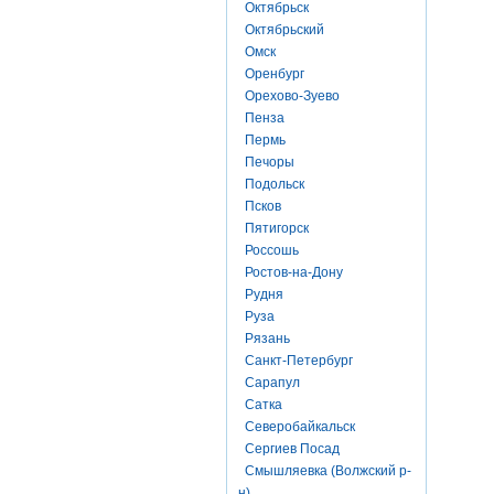
Октябрьск
Октябрьский
Омск
Оренбург
Орехово-Зуево
Пенза
Пермь
Печоры
Подольск
Псков
Пятигорск
Россошь
Ростов-на-Дону
Рудня
Руза
Рязань
Санкт-Петербург
Сарапул
Сатка
Северобайкальск
Сергиев Посад
Смышляевка (Волжский р-
н)