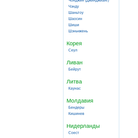
Чонджин (Джинджианг)
Чэнду
Шаньтоу
Шаосин
Шиши
Шэньчжень
Корея
Сеул
Ливан
Бейрут
Литва
Каунас
Молдавия
Бендеры
Кишинев
Нидерланды
Соест