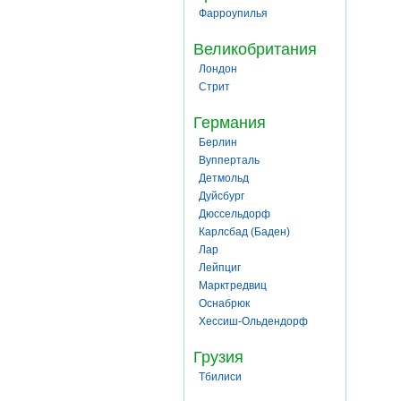
Фарроупилья
Великобритания
Лондон
Стрит
Германия
Берлин
Вупперталь
Детмольд
Дуйсбург
Дюссельдорф
Карлсбад (Баден)
Лар
Лейпциг
Марктредвиц
Оснабрюк
Хессиш-Ольдендорф
Грузия
Тбилиси