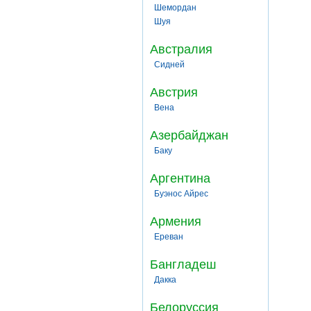
Шемордан
Шуя
Австралия
Сидней
Австрия
Вена
Азербайджан
Баку
Аргентина
Буэнос Айрес
Армения
Ереван
Бангладеш
Дакка
Белоруссия