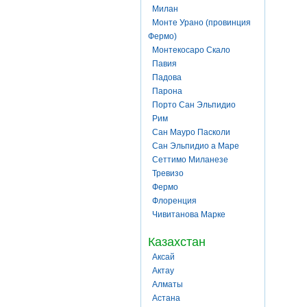
Милан
Монте Урано (провинция
Фермо)
Монтекосаро Скало
Павия
Падова
Парона
Порто Сан Эльпидио
Рим
Сан Мауро Пасколи
Сан Эльпидио а Маре
Сеттимо Миланезе
Тревизо
Фермо
Флоренция
Чивитанова Марке
Казахстан
Аксай
Актау
Алматы
Астана