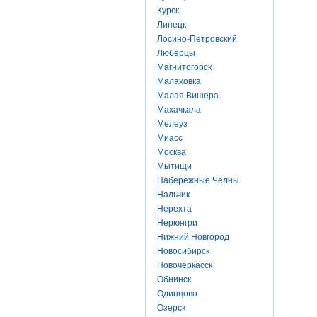
Курск
Липецк
Лосино-Петровский
Люберцы
Магнитогорск
Малаховка
Малая Вишера
Махачкала
Мелеуз
Миасс
Москва
Мытищи
Набережные Челны
Нальчик
Нерехта
Нерюнгри
Нижний Новгород
Новосибирск
Новочеркасск
Обнинск
Одинцово
Озерск