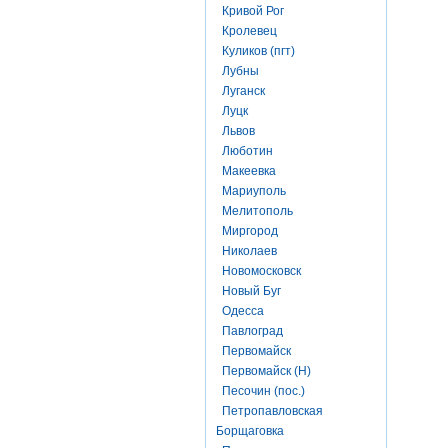
Кривой Рог
Кролевец
Куликов (пгт)
Лубны
Луганск
Луцк
Львов
Люботин
Макеевка
Мариуполь
Мелитополь
Миргород
Николаев
Новомосковск
Новый Буг
Одесса
Павлоград
Первомайск
Первомайск (Н)
Песочин (пос.)
Петропавловская
Борщаговка