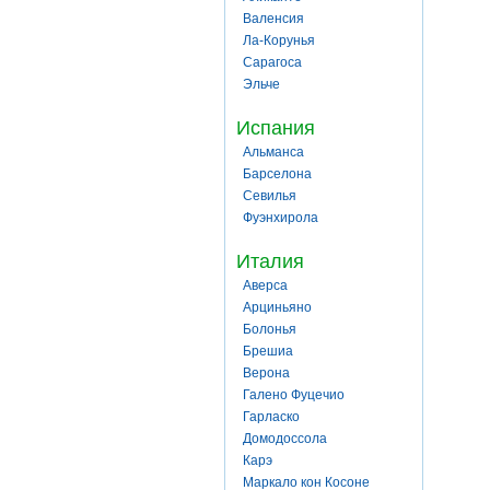
Валенсия
Ла-Корунья
Сарагоса
Эльче
Испания
Альманса
Барселона
Севилья
Фуэнхирола
Италия
Аверса
Арциньяно
Болонья
Брешиа
Верона
Галено Фуцечио
Гарласко
Домодоссола
Карэ
Маркало кон Косоне