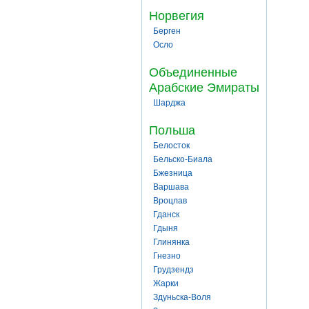
Норвегия
Берген
Осло
Объединенные
Арабские Эмираты
Шарджа
Польша
Белосток
Бельско-Биала
Бжезница
Варшава
Вроцлав
Гданск
Гдыня
Глинянка
Гнезно
Грудзендз
Жарки
Здуньска-Воля