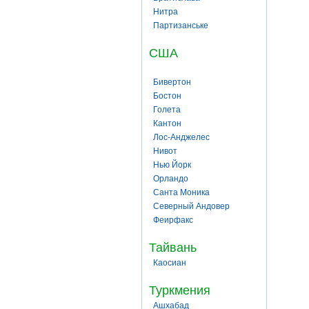
Нитра
Партизанське
США
Бивертон
Бостон
Голета
Кантон
Лос-Анджелес
Нивот
Нью Йорк
Орландо
Санта Моника
Северный Андовер
Феирфакс
Тайвань
Каосиан
Туркмения
Ашхабад