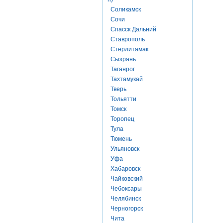
Соликамск
Сочи
Спасск Дальний
Ставрополь
Стерлитамак
Сызрань
Таганрог
Тахтамукай
Тверь
Тольятти
Томск
Торопец
Тула
Тюмень
Ульяновск
Уфа
Хабаровск
Чайковский
Чебоксары
Челябинск
Черногорск
Чита