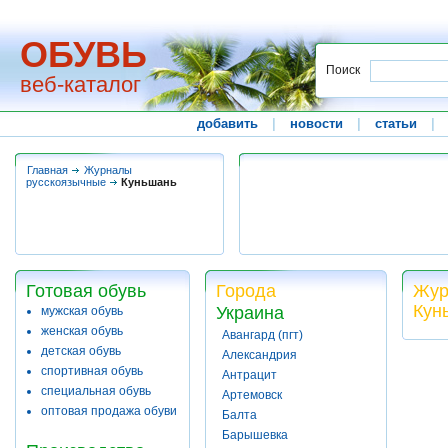
ОБУВЬ
Поиск
веб-каталог
добавить
|
новости
|
статьи
|
Главная
Журналы
русскоязычные
Куньшань
Готовая обувь
Города
Жур
Кун
Украина
мужская обувь
женская обувь
Авангард (пгт)
детская обувь
Александрия
спортивная обувь
Антрацит
специальная обувь
Артемовск
оптовая продажа обуви
Балта
Барышевка