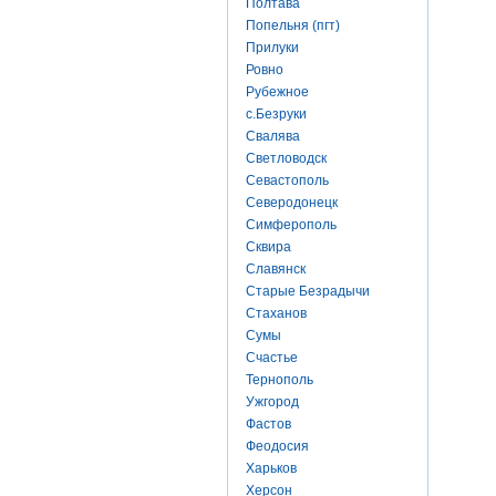
Полтава
Попельня (пгт)
Прилуки
Ровно
Рубежное
с.Безруки
Свалява
Светловодск
Севастополь
Северодонецк
Симферополь
Сквира
Славянск
Старые Безрадычи
Стаханов
Сумы
Счастье
Тернополь
Ужгород
Фастов
Феодосия
Харьков
Херсон