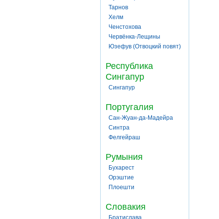
Тарнов
Хелм
Ченстохова
Червёнка-Лещины
Юзефув (Отвоцкий повят)
Республика
Сингапур
Сингапур
Португалия
Сан-Жуан-да-Мадейра
Синтра
Фелгейраш
Румыния
Бухарест
Орэштие
Плоешти
Словакия
Братислава