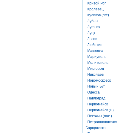
Кривой Рог
Кролевец
Куликов (пгт)
Лубны
Луганск
Луцк
Львов
Люботин
Макеевка
Мариуполь
Мелитополь
Миргород
Николаев
Новомосковск
Новый Буг
Одесса
Павлоград
Первомайск
Первомайск (Н)
Песочин (пос.)
Петропавловская
Борщаговка