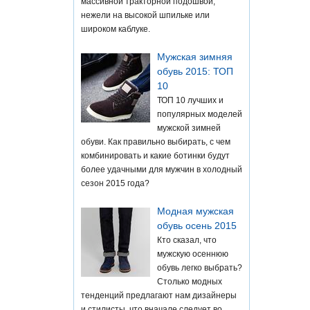
массивной тракторной подошвой,
нежели на высокой шпильке или
широком каблуке.
Мужская зимняя
обувь 2015: ТОП
10
ТОП 10 лучших и
популярных моделей
мужской зимней
обуви. Как правильно выбирать, с чем
комбинировать и какие ботинки будут
более удачными для мужчин в холодный
сезон 2015 года?
Модная мужская
обувь осень 2015
Кто сказал, что
мужскую осеннюю
обувь легко выбрать?
Столько модных
тенденций предлагают нам дизайнеры
и стилисты, что вначале следует во