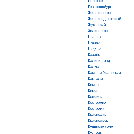
Егоревск
Екатеринбург
Железногорск
Железнодорожный
Жуковский
Зеленогорск
Иваново
Ижевск
Иркутск
Казань
Калининград
Калуга
Каменск-Уральский
Карталы
Кимры
Киров
Копейск
Костерёво
Кострома
Краснодар
Красноярск
Кудиново село
Кузнецк