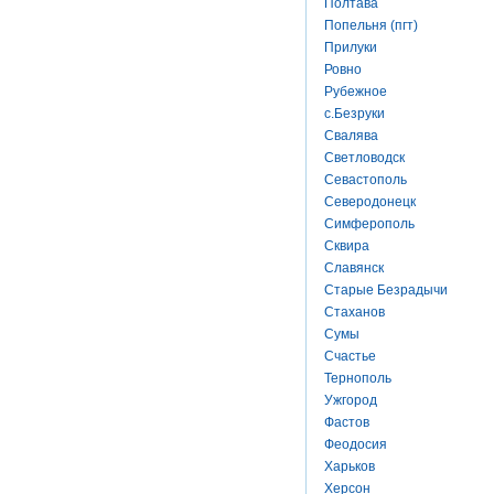
Полтава
Попельня (пгт)
Прилуки
Ровно
Рубежное
с.Безруки
Свалява
Светловодск
Севастополь
Северодонецк
Симферополь
Сквира
Славянск
Старые Безрадычи
Стаханов
Сумы
Счастье
Тернополь
Ужгород
Фастов
Феодосия
Харьков
Херсон