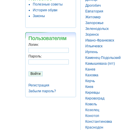
Полезные советы
Дрогобич
История обуви
Евпатория
Законы
Житомир
Запорожье
Зеленодольск
Зоринск
Пользователям
Ивано-Франковск
Логин:
Ильичевск
Ирпень
Пароль:
Каменец-Подольский
Камышеваха (пгт)
Канев
Каховка
Керчь
Регистрация
Киев
Забыли пароль?
Киревцы
Кировоград
Ковель
Козелец
Конотоп
Константиновка
Краснодон