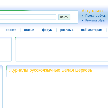
Актуально
Продать обувь
Реклама обуви
|
новости
|
статьи
|
форум
|
реклама
|
веб-мастерам
|
Журналы русскоязычные Белая Церковь