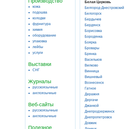
Производство
Белая Церковь
кожа
Белгород-Днестровский
подошва
Белогорск
колодки
Бердычев
фурнитура
Бердянск
химия
Борисовка
оборудование
Бородянка
упаковка
Боярка
лейбы
Бровары
услуги
Брянка
Васильков
Выставки
Вилково
СНГ
Винница
Вишневый
Журналы
Вознесенск
русскоязычные
Гатное
англоязычные
Деражня
Дергачи
Веб-сайты
Джанкой
русскоязычные
Днепродзержинск
англоязычные
Днепропетровск
Довжик
Полезное
Донецк