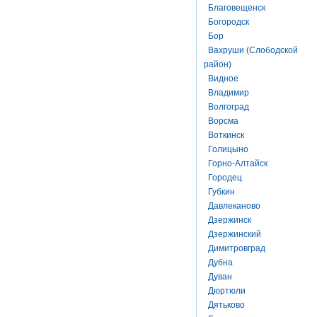
Благовещенск
Богородск
Бор
Вахруши (Слободской
район)
Видное
Владимир
Волгоград
Ворсма
Воткинск
Голицыно
Горно-Алтайск
Городец
Губкин
Давлеканово
Дзержинск
Дзержинский
Димитровград
Дубна
Дуван
Дюртюли
Дятьково