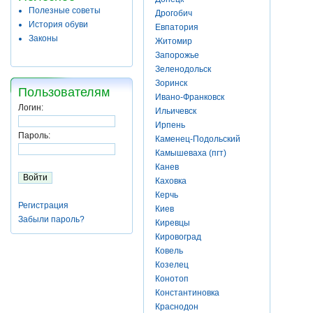
Полезные советы
Дрогобич
История обуви
Евпатория
Законы
Житомир
Запорожье
Зеленодольск
Зоринск
Пользователям
Ивано-Франковск
Логин:
Ильичевск
Ирпень
Пароль:
Каменец-Подольский
Камышеваха (пгт)
Канев
Каховка
Керчь
Регистрация
Киев
Забыли пароль?
Киревцы
Кировоград
Ковель
Козелец
Конотоп
Константиновка
Краснодон