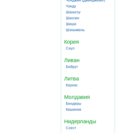
Чонджин (Джинджианг)
Чэнду
Шаньтоу
Шаосин
Шиши
Шэньчжень
Корея
Сеул
Ливан
Бейрут
Литва
Каунас
Молдавия
Бендеры
Кишинев
Нидерланды
Соест