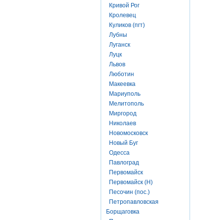
Кривой Рог
Кролевец
Куликов (пгт)
Лубны
Луганск
Луцк
Львов
Люботин
Макеевка
Мариуполь
Мелитополь
Миргород
Николаев
Новомосковск
Новый Буг
Одесса
Павлоград
Первомайск
Первомайск (Н)
Песочин (пос.)
Петропавловская
Борщаговка