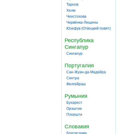
Тарнов
Хелм
Ченстохова
Червёнка-Лещины
Юзефув (Отвоцкий повят)
Республика
Сингапур
Сингапур
Португалия
Сан-Жуан-да-Мадейра
Синтра
Фелгейраш
Румыния
Бухарест
Орэштие
Плоешти
Словакия
Братислава