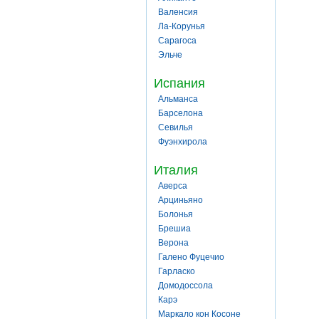
Валенсия
Ла-Корунья
Сарагоса
Эльче
Испания
Альманса
Барселона
Севилья
Фуэнхирола
Италия
Аверса
Арциньяно
Болонья
Брешиа
Верона
Галено Фуцечио
Гарласко
Домодоссола
Карэ
Маркало кон Косоне