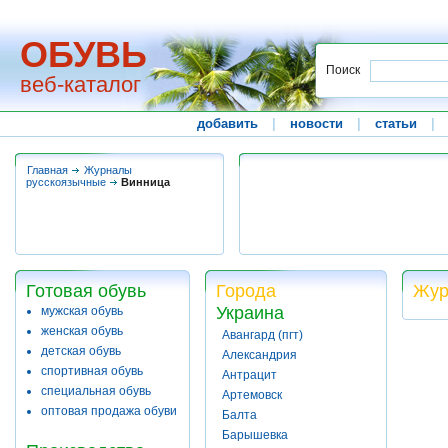
ОБУВЬ
Поиск
веб-каталог
добавить
|
новости
|
статьи
|
Главная
Журналы
русскоязычные
Винница
Готовая обувь
Города
Жур
Украина
мужская обувь
женская обувь
Авангард (пгт)
детская обувь
Александрия
спортивная обувь
Антрацит
специальная обувь
Артемовск
оптовая продажа обуви
Балта
Барышевка