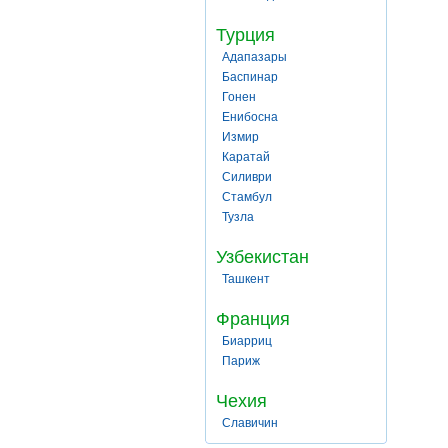
Турция
Адапазары
Баспинар
Гонен
Енибосна
Измир
Каратай
Силиври
Стамбул
Тузла
Узбекистан
Ташкент
Франция
Биарриц
Париж
Чехия
Славичин