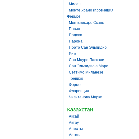
Милан
Монте Урано (провинция
Фермо)
Монтекосаро Скало
Павия
Падова
Парона
Порто Сан Эльпидио
Рим
Сан Мауро Пасколи
Сан Эльпидио а Маре
Сеттимо Миланезе
Тревизо
Фермо
Флоренция
Чивитанова Марке
Казахстан
Аксай
Актау
Алматы
Астана