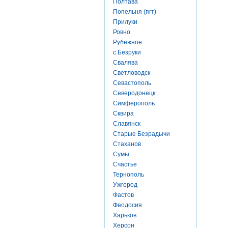
Полтава
Попельня (пгт)
Прилуки
Ровно
Рубежное
с.Безруки
Свалява
Светловодск
Севастополь
Северодонецк
Симферополь
Сквира
Славянск
Старые Безрадычи
Стаханов
Сумы
Счастье
Тернополь
Ужгород
Фастов
Феодосия
Харьков
Херсон