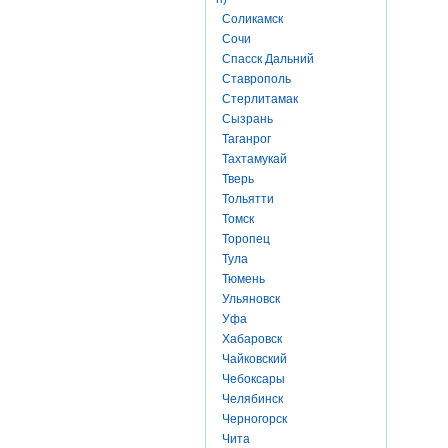
Соликамск
Сочи
Спасск Дальний
Ставрополь
Стерлитамак
Сызрань
Таганрог
Тахтамукай
Тверь
Тольятти
Томск
Торопец
Тула
Тюмень
Ульяновск
Уфа
Хабаровск
Чайковский
Чебоксары
Челябинск
Черногорск
Чита