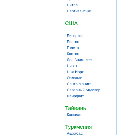
Нитра
Партизанське
США
Бивертон
Бостон
Голета
Кантон
Лос-Анджелес
Нивот
Нью Йорк
Орландо
Санта Моника
Северный Андовер
Феирфакс
Тайвань
Каосиан
Туркмения
Ашхабад