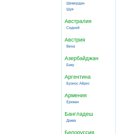
Шемордан
Шуя
Австралия
Сидней
Австрия
Вена
Азербайджан
Баку
Аргентина
Буэнос Айрес
Армения
Ереван
Бангладеш
Дакка
Белоруссия