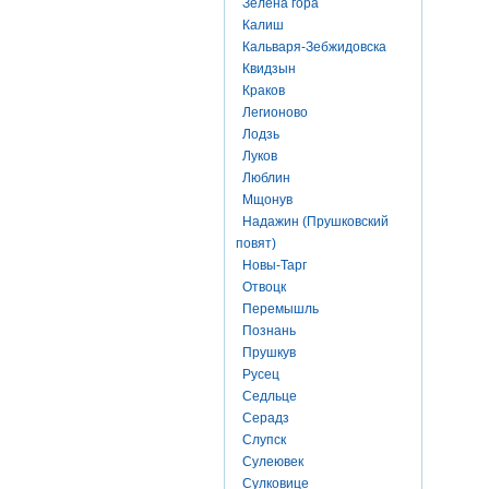
Зелена гора
Калиш
Кальваря-Зебжидовска
Квидзын
Краков
Легионово
Лодзь
Луков
Люблин
Мщонув
Надажин (Прушковский
повят)
Новы-Тарг
Отвоцк
Перемышль
Познань
Прушкув
Русец
Седльце
Серадз
Слупск
Сулеювек
Сулковице