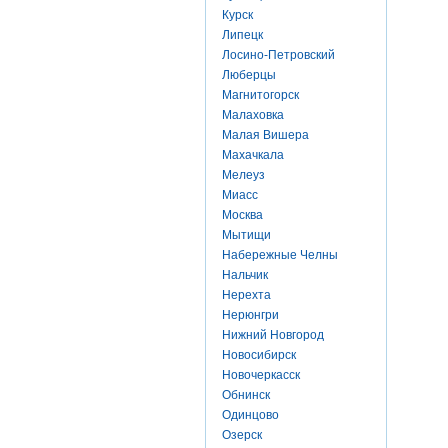
Курск
Липецк
Лосино-Петровский
Люберцы
Магнитогорск
Малаховка
Малая Вишера
Махачкала
Мелеуз
Миасс
Москва
Мытищи
Набережные Челны
Нальчик
Нерехта
Нерюнгри
Нижний Новгород
Новосибирск
Новочеркасск
Обнинск
Одинцово
Озерск