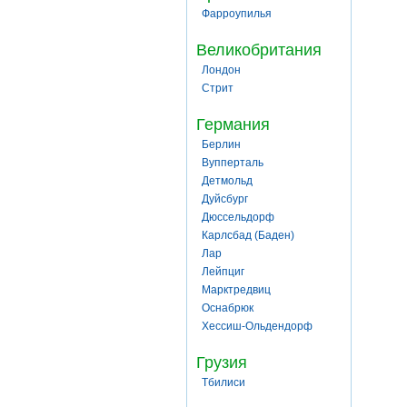
Фарроупилья
Великобритания
Лондон
Стрит
Германия
Берлин
Вупперталь
Детмольд
Дуйсбург
Дюссельдорф
Карлсбад (Баден)
Лар
Лейпциг
Марктредвиц
Оснабрюк
Хессиш-Ольдендорф
Грузия
Тбилиси