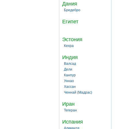
Дания
Бредебро
Египет
Эстония
Кехра
Индия
Валсад
Дели
Канпур
Уннао
Хассан
Ченнай (Мадрас)
Иран
Тегеран
Испания
Аликанте