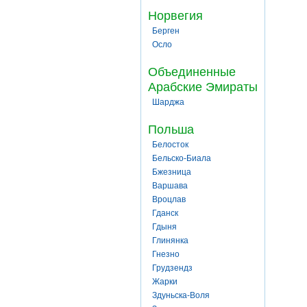
Норвегия
Берген
Осло
Объединенные
Арабские Эмираты
Шарджа
Польша
Белосток
Бельско-Биала
Бжезница
Варшава
Вроцлав
Гданск
Гдыня
Глинянка
Гнезно
Грудзендз
Жарки
Здуньска-Воля