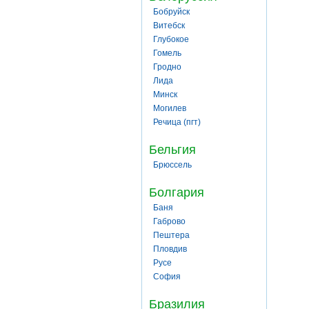
Бобруйск
Витебск
Глубокое
Гомель
Гродно
Лида
Минск
Могилев
Речица (пгт)
Бельгия
Брюссель
Болгария
Баня
Габрово
Пештера
Пловдив
Русе
София
Бразилия