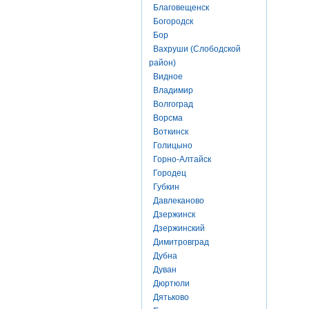
Благовещенск
Богородск
Бор
Вахруши (Слободской
район)
Видное
Владимир
Волгоград
Ворсма
Воткинск
Голицыно
Горно-Алтайск
Городец
Губкин
Давлеканово
Дзержинск
Дзержинский
Димитровград
Дубна
Дуван
Дюртюли
Дятьково