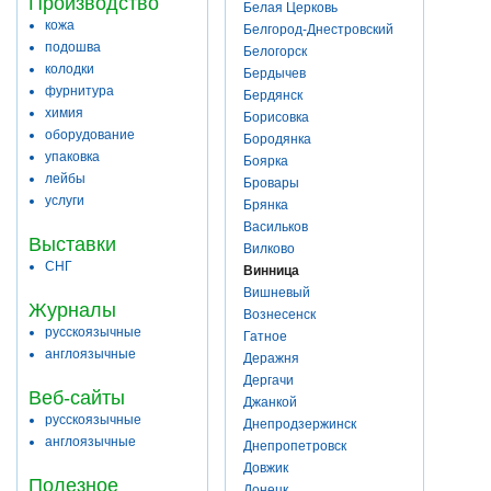
Производство
Белая Церковь
кожа
Белгород-Днестровский
подошва
Белогорск
колодки
Бердычев
фурнитура
Бердянск
химия
Борисовка
оборудование
Бородянка
упаковка
Боярка
лейбы
Бровары
услуги
Брянка
Васильков
Выставки
Вилково
СНГ
Винница
Вишневый
Журналы
Вознесенск
русскоязычные
Гатное
англоязычные
Деражня
Дергачи
Веб-сайты
Джанкой
русскоязычные
Днепродзержинск
англоязычные
Днепропетровск
Довжик
Полезное
Донецк