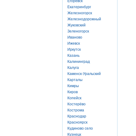
Егоревск
Екатеринбург
Железногорск
Железнодорожный
Жуковский
Зеленогорск
Иваново
Ижевск
Иркутск
Казань
Калининград
Калуга
Каменск-Уральский
Карталы
Кимры
Киров
Копейск
Костерёво
Кострома
Краснодар
Красноярск
Кудиново село
Кузнецк