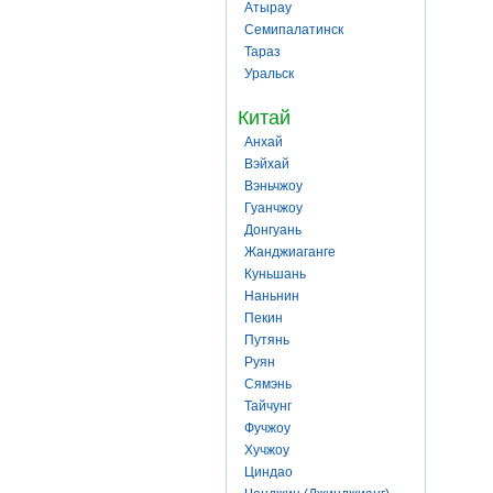
Атырау
Семипалатинск
Тараз
Уральск
Китай
Анхай
Вэйхай
Вэньчжоу
Гуанчжоу
Донгуань
Жанджиаганге
Куньшань
Наньнин
Пекин
Путянь
Руян
Сямэнь
Тайчунг
Фучжоу
Хучжоу
Циндао