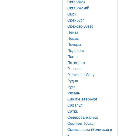
Октябрьск
Октябрьский
Омск
Оренбург
Орехово-Зуево
Пенза
Пермь
Печоры
Подольск
Псков
Пятигорск
Россошь
Ростов-на-Дону
Рудня
Руза
Рязань
Санкт-Петербург
Сарапул
Сатка
Северобайкальск
Сергиев Посад
Смышляевка (Волжский р-
н)