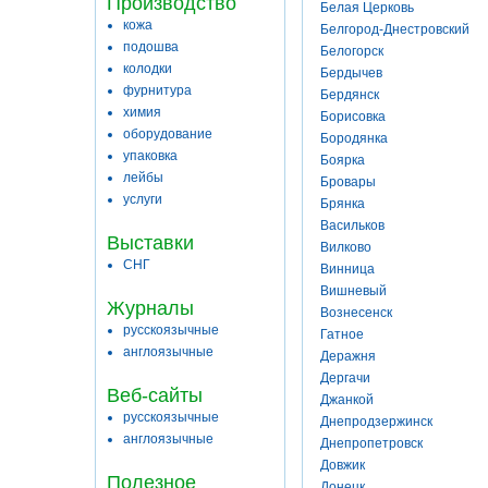
Производство
Белая Церковь
кожа
Белгород-Днестровский
подошва
Белогорск
колодки
Бердычев
фурнитура
Бердянск
химия
Борисовка
оборудование
Бородянка
упаковка
Боярка
лейбы
Бровары
услуги
Брянка
Васильков
Выставки
Вилково
СНГ
Винница
Вишневый
Журналы
Вознесенск
русскоязычные
Гатное
англоязычные
Деражня
Дергачи
Веб-сайты
Джанкой
русскоязычные
Днепродзержинск
англоязычные
Днепропетровск
Довжик
Полезное
Донецк