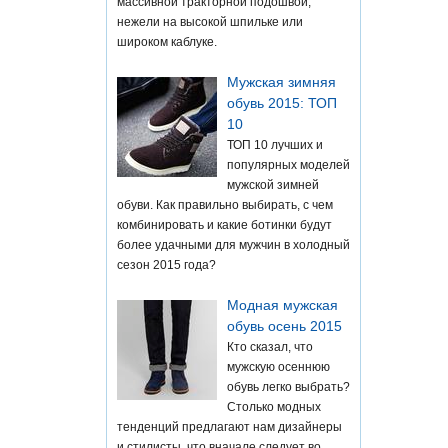
массивной тракторной подошвой,
нежели на высокой шпильке или
широком каблуке.
Мужская зимняя
обувь 2015: ТОП
10
ТОП 10 лучших и
популярных моделей
мужской зимней
обуви. Как правильно выбирать, с чем
комбинировать и какие ботинки будут
более удачными для мужчин в холодный
сезон 2015 года?
Модная мужская
обувь осень 2015
Кто сказал, что
мужскую осеннюю
обувь легко выбрать?
Столько модных
тенденций предлагают нам дизайнеры
и стилисты, что вначале следует во