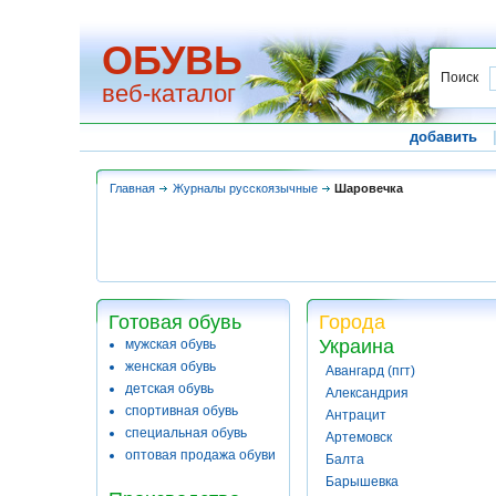
ОБУВЬ
Поиск
веб-каталог
добавить
Главная
Журналы русскоязычные
Шаровечка
Готовая обувь
Города
Украина
мужская обувь
женская обувь
Авангард (пгт)
детская обувь
Александрия
спортивная обувь
Антрацит
специальная обувь
Артемовск
оптовая продажа обуви
Балта
Барышевка