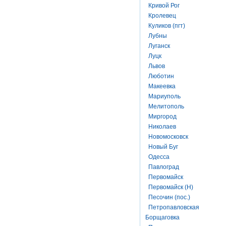
Кривой Рог
Кролевец
Куликов (пгт)
Лубны
Луганск
Луцк
Львов
Люботин
Макеевка
Мариуполь
Мелитополь
Миргород
Николаев
Новомосковск
Новый Буг
Одесса
Павлоград
Первомайск
Первомайск (Н)
Песочин (пос.)
Петропавловская
Борщаговка