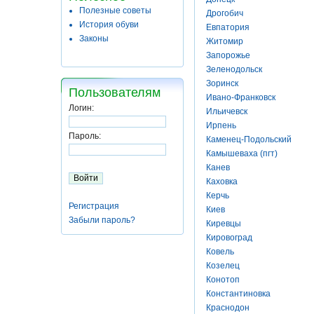
Полезные советы
Дрогобич
История обуви
Евпатория
Законы
Житомир
Запорожье
Зеленодольск
Зоринск
Пользователям
Ивано-Франковск
Логин:
Ильичевск
Ирпень
Пароль:
Каменец-Подольский
Камышеваха (пгт)
Канев
Каховка
Керчь
Регистрация
Киев
Забыли пароль?
Киревцы
Кировоград
Ковель
Козелец
Конотоп
Константиновка
Краснодон