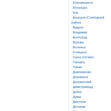
Благовещенск
Богородск
Бор
Вахруши (Слободской
район)
Видное
Владимир
Волгоград
Ворсма
Воткинск
Голицыно
Горно-Алтайск
Городец
Губкин
Давлеканово
Дзержинск
Дзержинский
Димитровград
Дубна
Дуван
Дюртюли
Дятьково