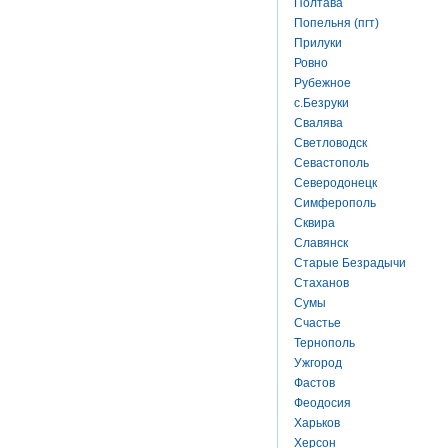
Полтава
Попельня (пгт)
Прилуки
Ровно
Рубежное
с.Безруки
Свалява
Светловодск
Севастополь
Северодонецк
Симферополь
Сквира
Славянск
Старые Безрадычи
Стаханов
Сумы
Счастье
Тернополь
Ужгород
Фастов
Феодосия
Харьков
Херсон