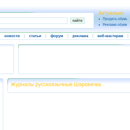
Актуально
Продать обувь
Реклама обуви
|
новости
|
статьи
|
форум
|
реклама
|
веб-мастерам
|
Журналы русскоязычные Шаровечка