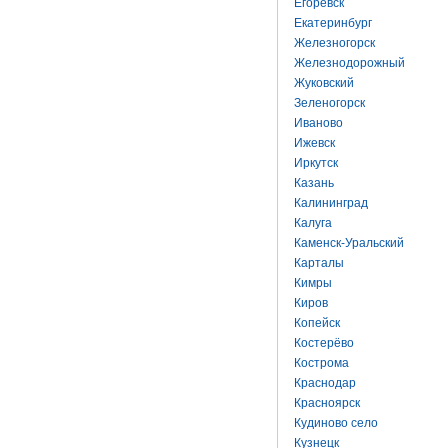
Егоревск
Екатеринбург
Железногорск
Железнодорожный
Жуковский
Зеленогорск
Иваново
Ижевск
Иркутск
Казань
Калининград
Калуга
Каменск-Уральский
Карталы
Кимры
Киров
Копейск
Костерёво
Кострома
Краснодар
Красноярск
Кудиново село
Кузнецк