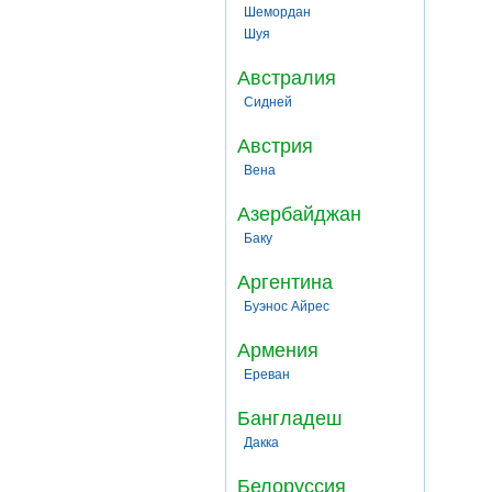
Шемордан
Шуя
Австралия
Сидней
Австрия
Вена
Азербайджан
Баку
Аргентина
Буэнос Айрес
Армения
Ереван
Бангладеш
Дакка
Белоруссия