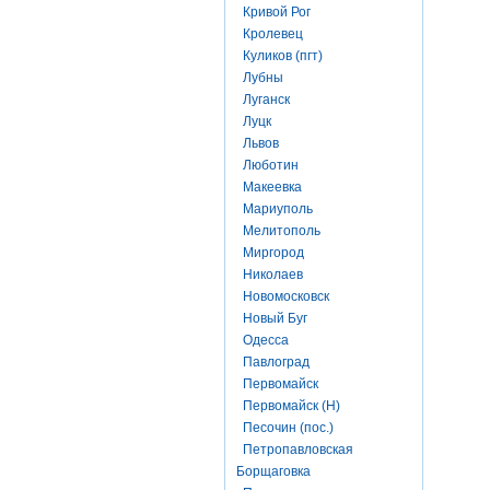
Кривой Рог
Кролевец
Куликов (пгт)
Лубны
Луганск
Луцк
Львов
Люботин
Макеевка
Мариуполь
Мелитополь
Миргород
Николаев
Новомосковск
Новый Буг
Одесса
Павлоград
Первомайск
Первомайск (Н)
Песочин (пос.)
Петропавловская
Борщаговка