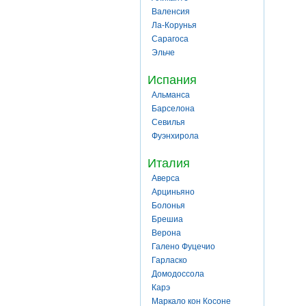
Валенсия
Ла-Корунья
Сарагоса
Эльче
Испания
Альманса
Барселона
Севилья
Фуэнхирола
Италия
Аверса
Арциньяно
Болонья
Брешиа
Верона
Галено Фуцечио
Гарласко
Домодоссола
Карэ
Маркало кон Косоне