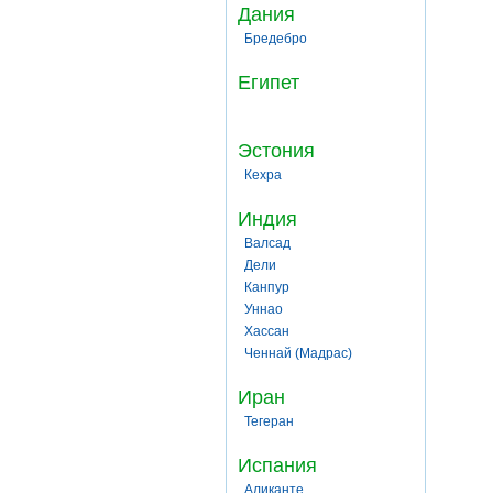
Дания
Бредебро
Египет
Эстония
Кехра
Индия
Валсад
Дели
Канпур
Уннао
Хассан
Ченнай (Мадрас)
Иран
Тегеран
Испания
Аликанте