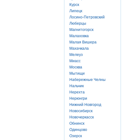
Курск
Липецк
Лосино-Петровский
Люберцы
Магнитогорск
Малаховка
Малая Вишера
Махачкала
Мелеуз
Миасс
Москва
Мытищи
Набережные Челны
Нальчик
Нерехта
Нерюнгри
Нижний Новгород
Новосибирск
Новочеркасск
Обнинск
Одинцово
Озерск