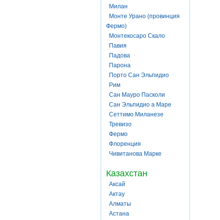
Милан
Монте Урано (провинция
Фермо)
Монтекосаро Скало
Павия
Падова
Парона
Порто Сан Эльпидио
Рим
Сан Мауро Пасколи
Сан Эльпидио а Маре
Сеттимо Миланезе
Тревизо
Фермо
Флоренция
Чивитанова Марке
Казахстан
Аксай
Актау
Алматы
Астана