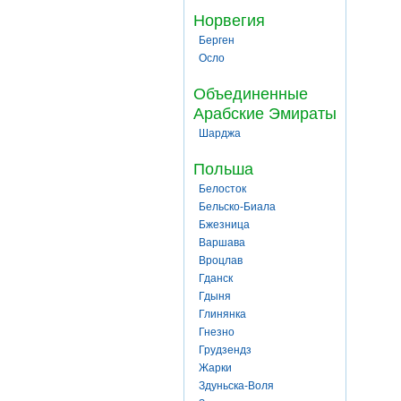
Норвегия
Берген
Осло
Объединенные
Арабские Эмираты
Шарджа
Польша
Белосток
Бельско-Биала
Бжезница
Варшава
Вроцлав
Гданск
Гдыня
Глинянка
Гнезно
Грудзендз
Жарки
Здуньска-Воля