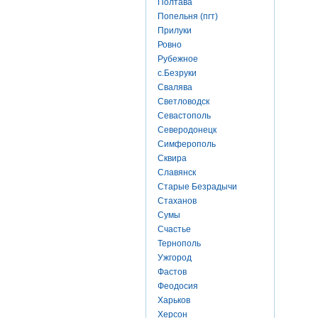
Полтава
Попельня (пгт)
Прилуки
Ровно
Рубежное
с.Безруки
Свалява
Светловодск
Севастополь
Северодонецк
Симферополь
Сквира
Славянск
Старые Безрадычи
Стаханов
Сумы
Счастье
Тернополь
Ужгород
Фастов
Феодосия
Харьков
Херсон