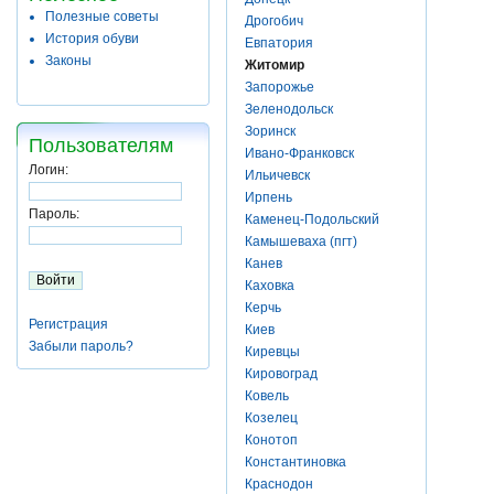
Полезные советы
Дрогобич
История обуви
Евпатория
Законы
Житомир
Запорожье
Зеленодольск
Зоринск
Пользователям
Ивано-Франковск
Логин:
Ильичевск
Ирпень
Пароль:
Каменец-Подольский
Камышеваха (пгт)
Канев
Каховка
Керчь
Регистрация
Киев
Забыли пароль?
Киревцы
Кировоград
Ковель
Козелец
Конотоп
Константиновка
Краснодон