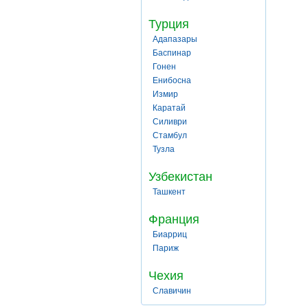
Турция
Адапазары
Баспинар
Гонен
Енибосна
Измир
Каратай
Силиври
Стамбул
Тузла
Узбекистан
Ташкент
Франция
Биарриц
Париж
Чехия
Славичин