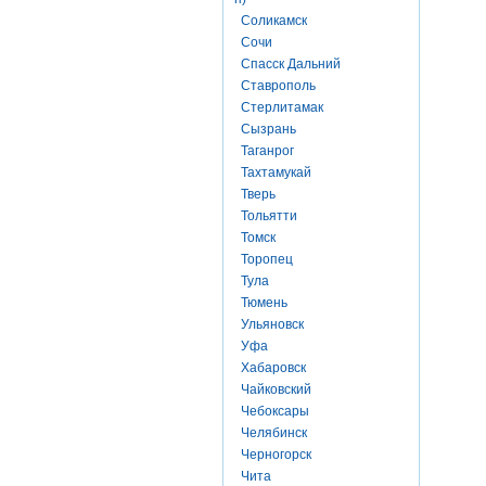
Соликамск
Сочи
Спасск Дальний
Ставрополь
Стерлитамак
Сызрань
Таганрог
Тахтамукай
Тверь
Тольятти
Томск
Торопец
Тула
Тюмень
Ульяновск
Уфа
Хабаровск
Чайковский
Чебоксары
Челябинск
Черногорск
Чита