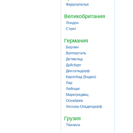
Фарроупилья
Великобритания
Лондон
Стрит
Германия
Берлин
Вупперталь
Детмольд
Дуйсбург
Дюссельдорф
Карлсбад (Баден)
Лар
Лейпциг
Марктредвиц
Оснабрюк
Хессиш-Ольдендорф
Грузия
Тбилиси