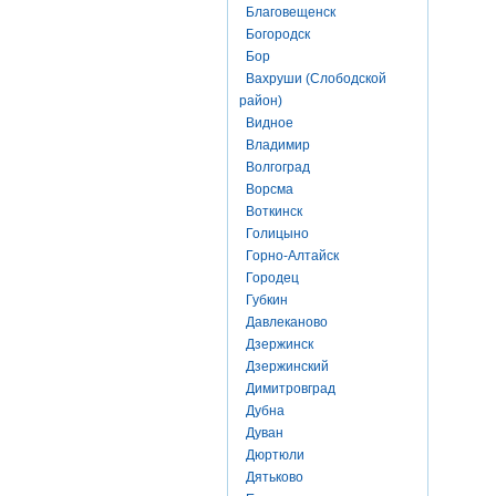
Благовещенск
Богородск
Бор
Вахруши (Слободской
район)
Видное
Владимир
Волгоград
Ворсма
Воткинск
Голицыно
Горно-Алтайск
Городец
Губкин
Давлеканово
Дзержинск
Дзержинский
Димитровград
Дубна
Дуван
Дюртюли
Дятьково