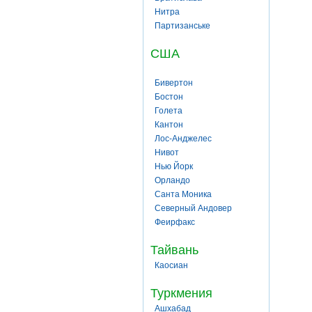
Нитра
Партизанське
США
Бивертон
Бостон
Голета
Кантон
Лос-Анджелес
Нивот
Нью Йорк
Орландо
Санта Моника
Северный Андовер
Феирфакс
Тайвань
Каосиан
Туркмения
Ашхабад