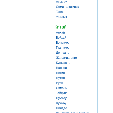
Атырау
Семипалатинск
Тараз
Уральск
Китай
Анхай
Вэйхай
Вэньчжоу
Гуанчжоу
Донгуань
Жанджиаганге
Куньшань
Наньнин
Пекин
Путянь
Руян
Сямэнь
Тайчунг
Фучжоу
Хучжоу
Циндао