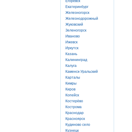
Егоревск
Екатеринбург
Железногорск
Железнодорожный
Жуковский
Зеленогорск
Иваново
Ижевск
Иркутск
Казань
Калининград
Калуга
Каменск-Уральский
Карталы
Кимры
Киров
Копейск
Костерёво
Кострома
Краснодар
Красноярск
Кудиново село
Кузнецк