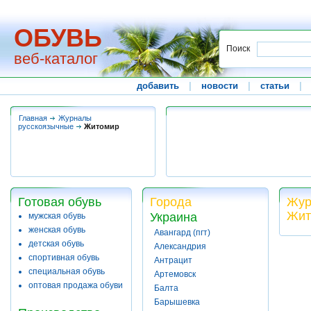
ОБУВЬ
Поиск
веб-каталог
добавить
|
новости
|
статьи
|
Главная
Журналы
русскоязычные
Житомир
Готовая обувь
Города
Жур
Жит
Украина
мужская обувь
женская обувь
Авангард (пгт)
детская обувь
Александрия
спортивная обувь
Антрацит
специальная обувь
Артемовск
оптовая продажа обуви
Балта
Барышевка