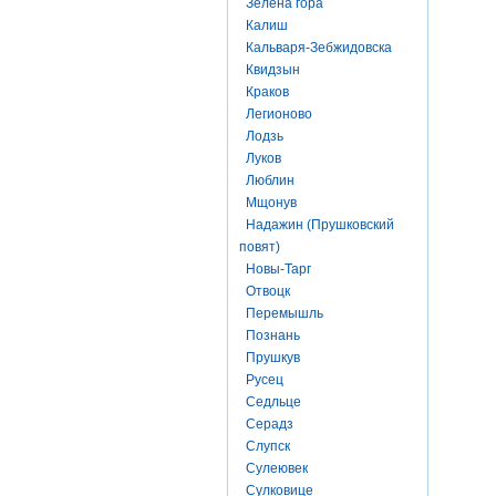
Зелена гора
Калиш
Кальваря-Зебжидовска
Квидзын
Краков
Легионово
Лодзь
Луков
Люблин
Мщонув
Надажин (Прушковский
повят)
Новы-Тарг
Отвоцк
Перемышль
Познань
Прушкув
Русец
Седльце
Серадз
Слупск
Сулеювек
Сулковице