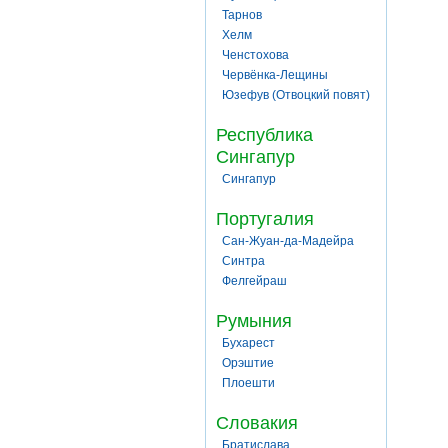
Тарнов
Хелм
Ченстохова
Червёнка-Лещины
Юзефув (Отвоцкий повят)
Республика
Сингапур
Сингапур
Португалия
Сан-Жуан-да-Мадейра
Синтра
Фелгейраш
Румыния
Бухарест
Орэштие
Плоешти
Словакия
Братислава