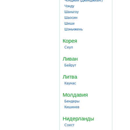
Чонджин (Джинджианг)
Чэнду
Шаньтоу
Шаосин
Шиши
Шэньчжень
Корея
Сеул
Ливан
Бейрут
Литва
Каунас
Молдавия
Бендеры
Кишинев
Нидерланды
Соест