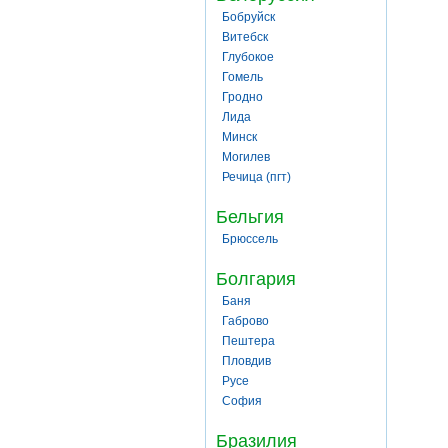
Бобруйск
Витебск
Глубокое
Гомель
Гродно
Лида
Минск
Могилев
Речица (пгт)
Бельгия
Брюссель
Болгария
Баня
Габрово
Пештера
Пловдив
Русе
София
Бразилия