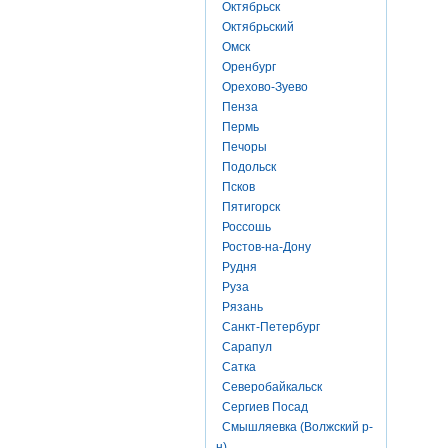
Октябрьск
Октябрьский
Омск
Оренбург
Орехово-Зуево
Пенза
Пермь
Печоры
Подольск
Псков
Пятигорск
Россошь
Ростов-на-Дону
Рудня
Руза
Рязань
Санкт-Петербург
Сарапул
Сатка
Северобайкальск
Сергиев Посад
Смышляевка (Волжский р-
н)