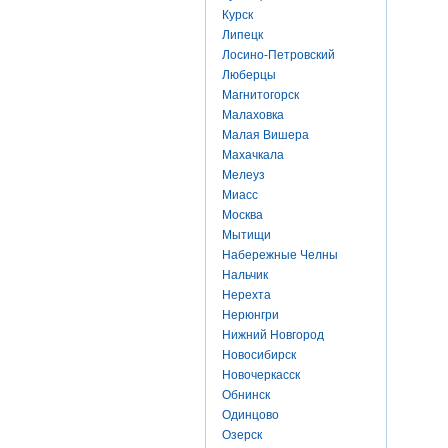
Курск
Липецк
Лосино-Петровский
Люберцы
Магнитогорск
Малаховка
Малая Вишера
Махачкала
Мелеуз
Миасс
Москва
Мытищи
Набережные Челны
Нальчик
Нерехта
Нерюнгри
Нижний Новгород
Новосибирск
Новочеркасск
Обнинск
Одинцово
Озерск