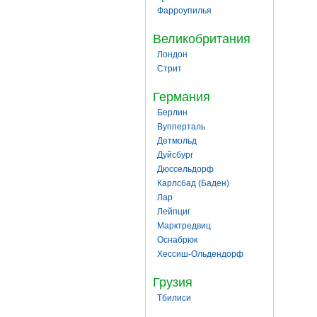
Фарроупилья
Великобритания
Лондон
Стрит
Германия
Берлин
Вупперталь
Детмольд
Дуйсбург
Дюссельдорф
Карлсбад (Баден)
Лар
Лейпциг
Марктредвиц
Оснабрюк
Хессиш-Ольдендорф
Грузия
Тбилиси