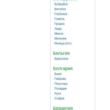
Бобруйск
Витебск
Глубокое
Гомель
Гродно
Лида
Минск
Могилев
Речица (пгт)
Бельгия
Брюссель
Болгария
Баня
Габрово
Пештера
Пловдив
Русе
София
Бразилия