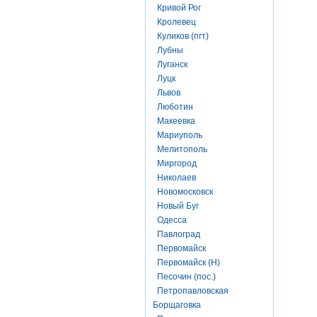
Кривой Рог
Кролевец
Куликов (пгт)
Лубны
Луганск
Луцк
Львов
Люботин
Макеевка
Мариуполь
Мелитополь
Миргород
Николаев
Новомосковск
Новый Буг
Одесса
Павлоград
Первомайск
Первомайск (Н)
Песочин (пос.)
Петропавловская
Борщаговка