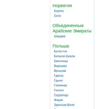
Норвегия
Берген
Осло
Объединенные
Арабские Эмираты
Шарджа
Польша
Белосток
Бельско-Биала
Бжезница
Варшава
Вроцлав
Гданск
Гдыня
Глинянка
Гнезно
Грудзендз
Жарки
Здуньска-Воля