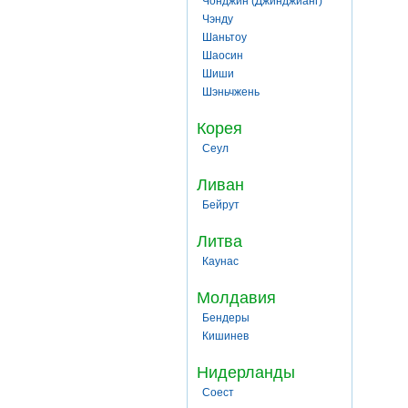
Чонджин (Джинджианг)
Чэнду
Шаньтоу
Шаосин
Шиши
Шэньчжень
Корея
Сеул
Ливан
Бейрут
Литва
Каунас
Молдавия
Бендеры
Кишинев
Нидерланды
Соест