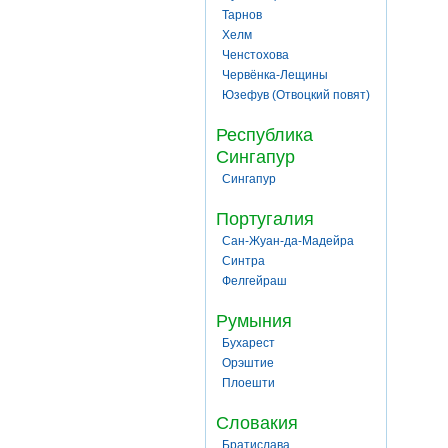
Тарнов
Хелм
Ченстохова
Червёнка-Лещины
Юзефув (Отвоцкий повят)
Республика
Сингапур
Сингапур
Португалия
Сан-Жуан-да-Мадейра
Синтра
Фелгейраш
Румыния
Бухарест
Орэштие
Плоешти
Словакия
Братислава