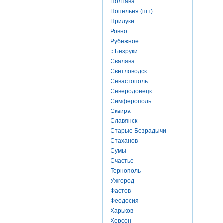
Полтава
Попельня (пгт)
Прилуки
Ровно
Рубежное
с.Безруки
Свалява
Светловодск
Севастополь
Северодонецк
Симферополь
Сквира
Славянск
Старые Безрадычи
Стаханов
Сумы
Счастье
Тернополь
Ужгород
Фастов
Феодосия
Харьков
Херсон