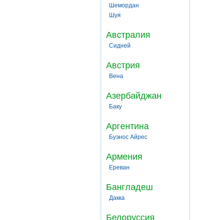
Шемордан
Шуя
Австралия
Сидней
Австрия
Вена
Азербайджан
Баку
Аргентина
Буэнос Айрес
Армения
Ереван
Бангладеш
Дакка
Белоруссия