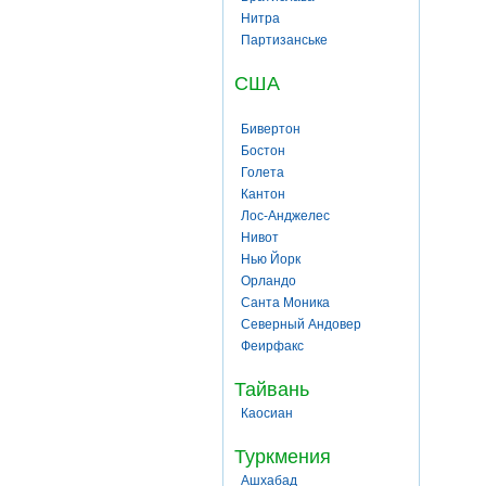
Нитра
Партизанське
США
Бивертон
Бостон
Голета
Кантон
Лос-Анджелес
Нивот
Нью Йорк
Орландо
Санта Моника
Северный Андовер
Феирфакс
Тайвань
Каосиан
Туркмения
Ашхабад