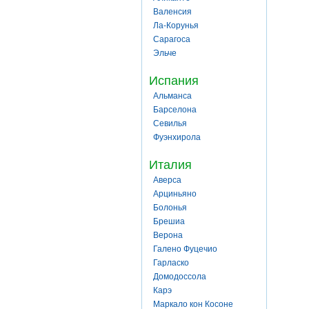
Валенсия
Ла-Корунья
Сарагоса
Эльче
Испания
Альманса
Барселона
Севилья
Фуэнхирола
Италия
Аверса
Арциньяно
Болонья
Брешиа
Верона
Галено Фуцечио
Гарласко
Домодоссола
Карэ
Маркало кон Косоне