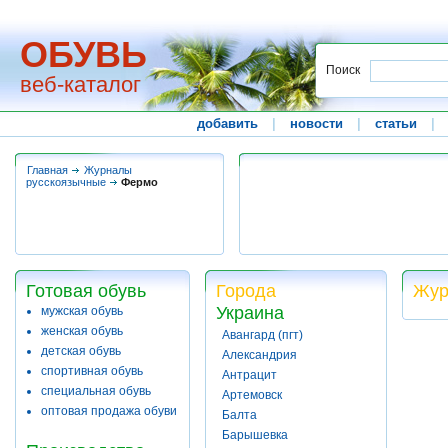
ОБУВЬ
Поиск
веб-каталог
добавить
|
новости
|
статьи
|
Главная
Журналы
русскоязычные
Фермо
Готовая обувь
Города
Жур
Украина
мужская обувь
женская обувь
Авангард (пгт)
детская обувь
Александрия
спортивная обувь
Антрацит
специальная обувь
Артемовск
оптовая продажа обуви
Балта
Барышевка