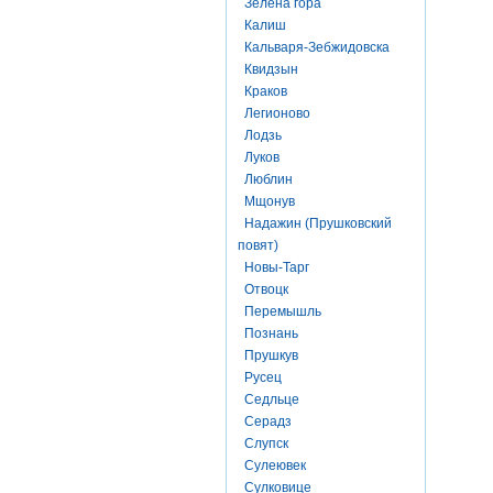
Зелена гора
Калиш
Кальваря-Зебжидовска
Квидзын
Краков
Легионово
Лодзь
Луков
Люблин
Мщонув
Надажин (Прушковский
повят)
Новы-Тарг
Отвоцк
Перемышль
Познань
Прушкув
Русец
Седльце
Серадз
Слупск
Сулеювек
Сулковице