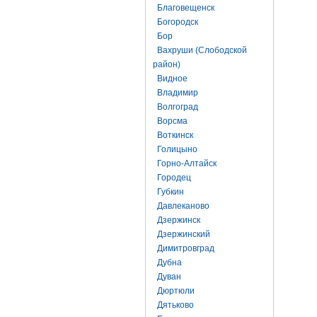
Благовещенск
Богородск
Бор
Вахруши (Слободской
район)
Видное
Владимир
Волгоград
Ворсма
Воткинск
Голицыно
Горно-Алтайск
Городец
Губкин
Давлеканово
Дзержинск
Дзержинский
Димитровград
Дубна
Дуван
Дюртюли
Дятьково