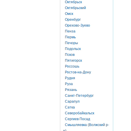
Октябрьск
Октябрьский
Омск
Оренбург
Орехово-Зуево
Пенза
Пермь
Печоры
Подольск
Псков
Пятигорск
Россошь
Ростов-на-Дону
Рудня
Руза
Рязань
Санкт-Петербург
Сарапул
Сатка
Северобайкальск
Сергиев Посад
Смышляевка (Волжский р-
н)