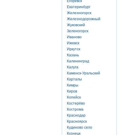
Егоревск
Екатеринбург
Железногорск
Железнодорожный
Жуковский
Зеленогорск
Иваново
Ижевск
Иркутск
Казань
Калининград
Калуга
Каменск-Уральский
Карталы
Кимры
Киров
Копейск
Костерёво
Кострома
Краснодар
Красноярск
Кудиново село
Кузнецк