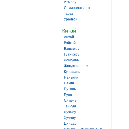
Атырау
Семипалатинск
Тараз
Уральск
Китай
Анхай
Вэйхай
Вэньчжоу
Гуанчжоу
Донгуань
Жанджиаганге
Куньшань
Наньнин
Пекин
Путянь
Руян
Сямэнь
Тайчунг
Фучжоу
Хучжоу
Циндао