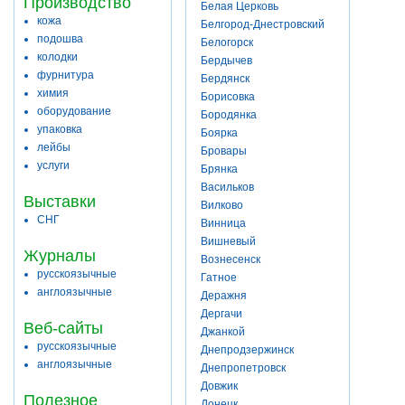
Производство
Белая Церковь
кожа
Белгород-Днестровский
подошва
Белогорск
колодки
Бердычев
фурнитура
Бердянск
химия
Борисовка
оборудование
Бородянка
упаковка
Боярка
лейбы
Бровары
услуги
Брянка
Васильков
Выставки
Вилково
СНГ
Винница
Вишневый
Журналы
Вознесенск
русскоязычные
Гатное
англоязычные
Деражня
Дергачи
Веб-сайты
Джанкой
русскоязычные
Днепродзержинск
англоязычные
Днепропетровск
Довжик
Полезное
Донецк