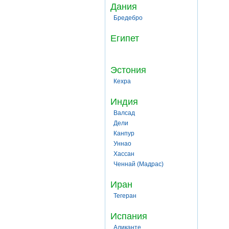
Дания
Бредебро
Египет
Эстония
Кехра
Индия
Валсад
Дели
Канпур
Уннао
Хассан
Ченнай (Мадрас)
Иран
Тегеран
Испания
Аликанте