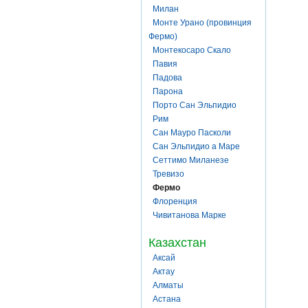
Милан
Монте Урано (провинция
Фермо)
Монтекосаро Скало
Павия
Падова
Парона
Порто Сан Эльпидио
Рим
Сан Мауро Пасколи
Сан Эльпидио а Маре
Сеттимо Миланезе
Тревизо
Фермо
Флоренция
Чивитанова Марке
Казахстан
Аксай
Актау
Алматы
Астана