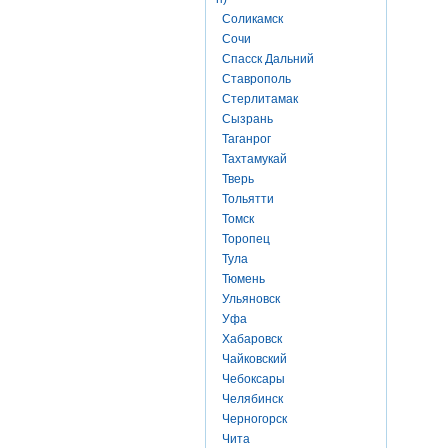
Соликамск
Сочи
Спасск Дальний
Ставрополь
Стерлитамак
Сызрань
Таганрог
Тахтамукай
Тверь
Тольятти
Томск
Торопец
Тула
Тюмень
Ульяновск
Уфа
Хабаровск
Чайковский
Чебоксары
Челябинск
Черногорск
Чита