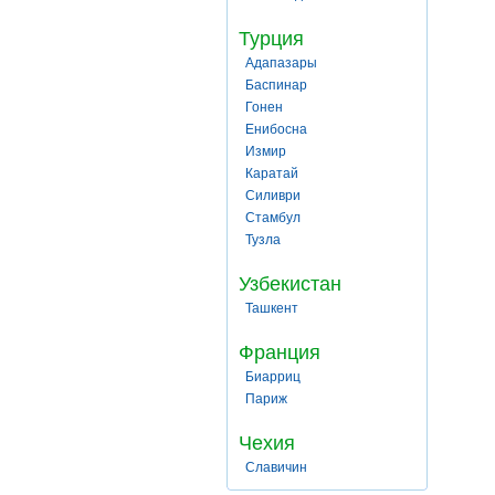
Турция
Адапазары
Баспинар
Гонен
Енибосна
Измир
Каратай
Силиври
Стамбул
Тузла
Узбекистан
Ташкент
Франция
Биарриц
Париж
Чехия
Славичин