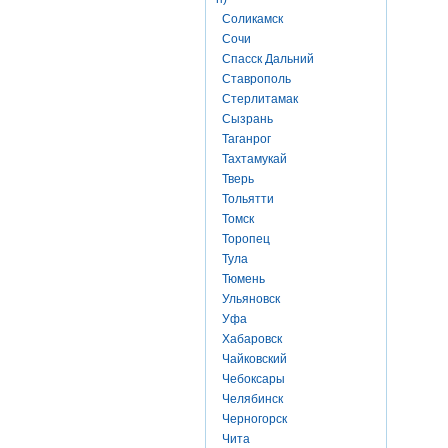
Соликамск
Сочи
Спасск Дальний
Ставрополь
Стерлитамак
Сызрань
Таганрог
Тахтамукай
Тверь
Тольятти
Томск
Торопец
Тула
Тюмень
Ульяновск
Уфа
Хабаровск
Чайковский
Чебоксары
Челябинск
Черногорск
Чита