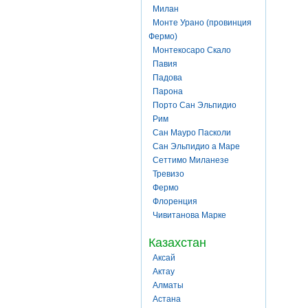
Милан
Монте Урано (провинция
Фермо)
Монтекосаро Скало
Павия
Падова
Парона
Порто Сан Эльпидио
Рим
Сан Мауро Пасколи
Сан Эльпидио а Маре
Сеттимо Миланезе
Тревизо
Фермо
Флоренция
Чивитанова Марке
Казахстан
Аксай
Актау
Алматы
Астана