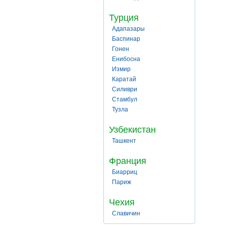
Турция
Адапазары
Баспинар
Гонен
Енибосна
Измир
Каратай
Силиври
Стамбул
Тузла
Узбекистан
Ташкент
Франция
Биарриц
Париж
Чехия
Славичин