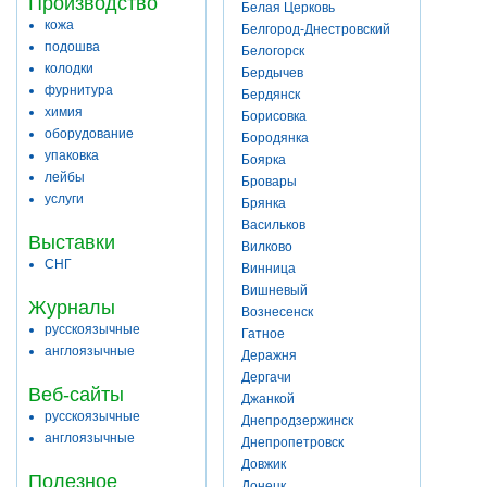
Производство
Белая Церковь
кожа
Белгород-Днестровский
подошва
Белогорск
колодки
Бердычев
фурнитура
Бердянск
химия
Борисовка
оборудование
Бородянка
упаковка
Боярка
лейбы
Бровары
услуги
Брянка
Васильков
Выставки
Вилково
СНГ
Винница
Вишневый
Журналы
Вознесенск
русскоязычные
Гатное
англоязычные
Деражня
Дергачи
Веб-сайты
Джанкой
русскоязычные
Днепродзержинск
англоязычные
Днепропетровск
Довжик
Полезное
Донецк