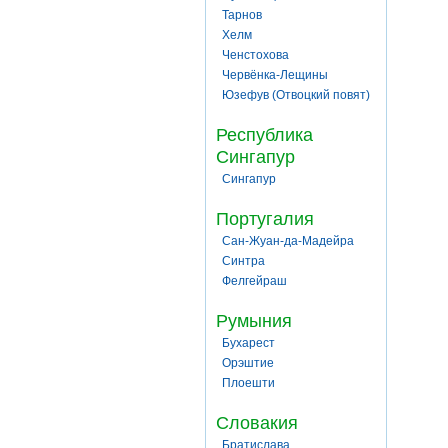
Тарнов
Хелм
Ченстохова
Червёнка-Лещины
Юзефув (Отвоцкий повят)
Республика
Сингапур
Сингапур
Португалия
Сан-Жуан-да-Мадейра
Синтра
Фелгейраш
Румыния
Бухарест
Орэштие
Плоешти
Словакия
Братислава