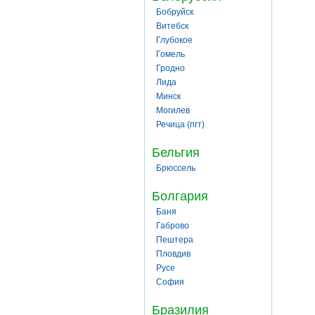
Бобруйск
Витебск
Глубокое
Гомель
Гродно
Лида
Минск
Могилев
Речица (пгт)
Бельгия
Брюссель
Болгария
Баня
Габрово
Пештера
Пловдив
Русе
София
Бразилия