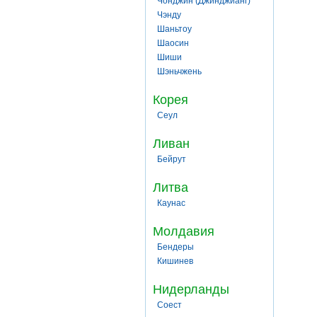
Чонджин (Джинджианг)
Чэнду
Шаньтоу
Шаосин
Шиши
Шэньчжень
Корея
Сеул
Ливан
Бейрут
Литва
Каунас
Молдавия
Бендеры
Кишинев
Нидерланды
Соест