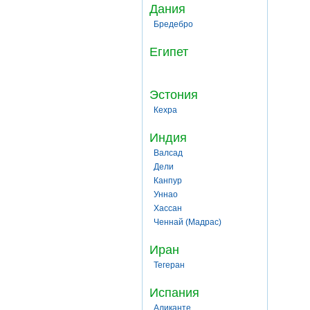
Дания
Бредебро
Египет
Эстония
Кехра
Индия
Валсад
Дели
Канпур
Уннао
Хассан
Ченнай (Мадрас)
Иран
Тегеран
Испания
Аликанте