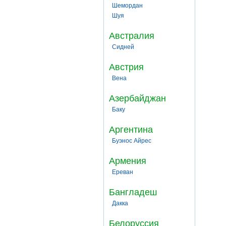
Шемордан
Шуя
Австралия
Сидней
Австрия
Вена
Азербайджан
Баку
Аргентина
Буэнос Айрес
Армения
Ереван
Бангладеш
Дакка
Белоруссия