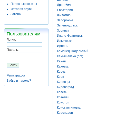
Полезные советы
Дрогобич
История обуви
Евпатория
Законы
Житомир
Запорожье
Зеленодольск
Зоринск
Пользователям
Ивано-Франковск
Логин:
Ильичевск
Ирпень
Пароль:
Каменец-Подольский
Камышеваха (пгт)
Канев
Каховка
Керчь
Регистрация
Киев
Забыли пароль?
Киревцы
Кировоград
Ковель
Козелец
Конотоп
Константиновка
Краснодон