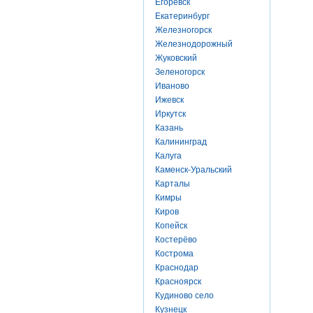
Егоревск
Екатеринбург
Железногорск
Железнодорожный
Жуковский
Зеленогорск
Иваново
Ижевск
Иркутск
Казань
Калининград
Калуга
Каменск-Уральский
Карталы
Кимры
Киров
Копейск
Костерёво
Кострома
Краснодар
Красноярск
Кудиново село
Кузнецк