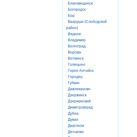
Благовещенск
Богородск
Бор
Вахруши (Слободской
район)
Видное
Владимир
Волгоград
Ворсма
Воткинск
Голицыно
Горно-Алтайск
Городец
Губкин
Давлеканово
Дзержинск
Дзержинский
Димитровград
Дубна
Дуван
Дюртюли
Дятьково