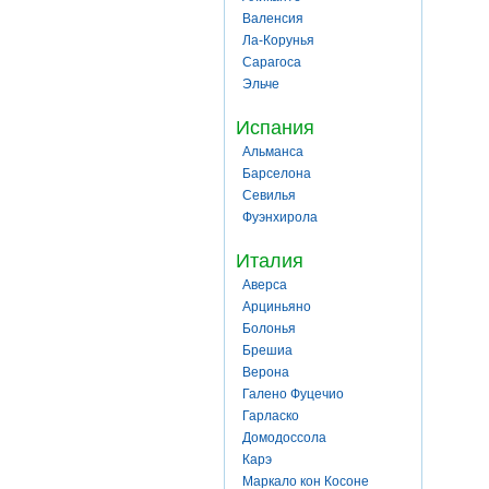
Валенсия
Ла-Корунья
Сарагоса
Эльче
Испания
Альманса
Барселона
Севилья
Фуэнхирола
Италия
Аверса
Арциньяно
Болонья
Брешиа
Верона
Галено Фуцечио
Гарласко
Домодоссола
Карэ
Маркало кон Косоне