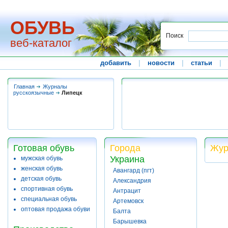
ОБУВЬ
Поиск
веб-каталог
добавить
|
новости
|
статьи
|
Главная
Журналы
русскоязычные
Липецк
Готовая обувь
Города
Жур
Украина
мужская обувь
женская обувь
Авангард (пгт)
детская обувь
Александрия
спортивная обувь
Антрацит
специальная обувь
Артемовск
оптовая продажа обуви
Балта
Барышевка