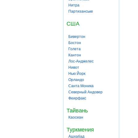
Нитра
Партизанське
США
Бивертон
Бостон
Голета
Кантон
Лос-Анджелес
Нивот
Нью Йорк
Орландо
Санта Моника
Северный Андовер
Феирфакс
Тайвань
Каосиан
Туркмения
Ашхабад