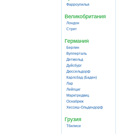
Фарроупилья
Великобритания
Лондон
Стрит
Германия
Берлин
Вупперталь
Детмольд
Дуйсбург
Дюссельдорф
Карлсбад (Баден)
Лар
Лейпциг
Марктредвиц
Оснабрюк
Хессиш-Ольдендорф
Грузия
Тбилиси