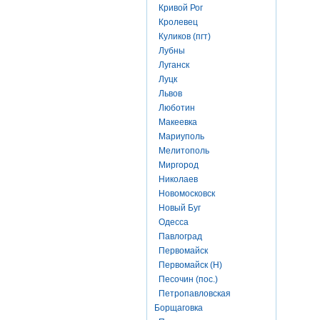
Кривой Рог
Кролевец
Куликов (пгт)
Лубны
Луганск
Луцк
Львов
Люботин
Макеевка
Мариуполь
Мелитополь
Миргород
Николаев
Новомосковск
Новый Буг
Одесса
Павлоград
Первомайск
Первомайск (Н)
Песочин (пос.)
Петропавловская
Борщаговка