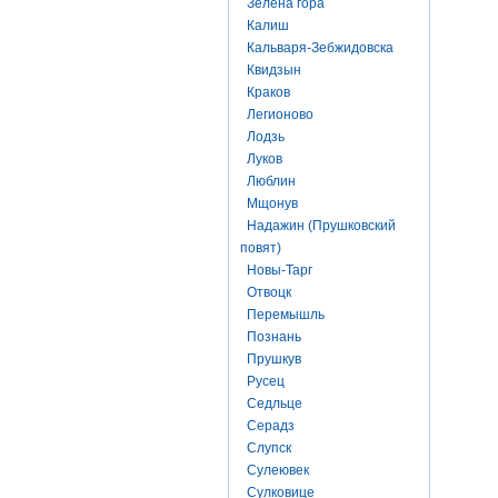
Зелена гора
Калиш
Кальваря-Зебжидовска
Квидзын
Краков
Легионово
Лодзь
Луков
Люблин
Мщонув
Надажин (Прушковский
повят)
Новы-Тарг
Отвоцк
Перемышль
Познань
Прушкув
Русец
Седльце
Серадз
Слупск
Сулеювек
Сулковице