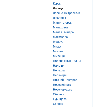
Курск
Липецк
Лосино-Петровский
Люберцы
Магнитогорск
Малаховка
Малая Вишера
Махачкала
Мелеуз
Миасс
Москва
Мытищи
Набережные Челны
Нальчик
Нерехта
Нерюнгри
Нижний Новгород
Новосибирск
Новочеркасск
Обнинск
Одинцово
Озерск