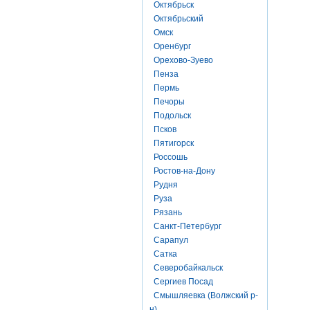
Октябрьск
Октябрьский
Омск
Оренбург
Орехово-Зуево
Пенза
Пермь
Печоры
Подольск
Псков
Пятигорск
Россошь
Ростов-на-Дону
Рудня
Руза
Рязань
Санкт-Петербург
Сарапул
Сатка
Северобайкальск
Сергиев Посад
Смышляевка (Волжский р-
н)