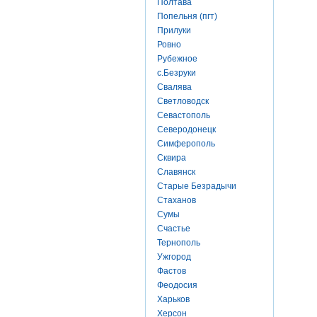
Полтава
Попельня (пгт)
Прилуки
Ровно
Рубежное
с.Безруки
Свалява
Светловодск
Севастополь
Северодонецк
Симферополь
Сквира
Славянск
Старые Безрадычи
Стаханов
Сумы
Счастье
Тернополь
Ужгород
Фастов
Феодосия
Харьков
Херсон