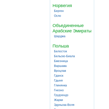
Норвегия
Берген
Осло
Объединенные
Арабские Эмираты
Шарджа
Польша
Белосток
Бельско-Биала
Бжезница
Варшава
Вроцлав
Гданск
Гдыня
Глинянка
Гнезно
Грудзендз
Жарки
Здуньска-Воля