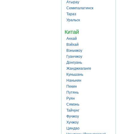
Атырау
Семипалатинск
Тараз
Уральск
Китай
Анхай
Вэйхай
Вэньчжоу
Гуанчжоу
Донгуань
Жанджиаганге
Куньшань
Наньнин
Пекин
Путянь
Руян
Сямэнь
Тайчунг
Фучжоу
Хучжоу
Циндао