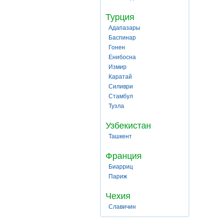
Турция
Адапазары
Баспинар
Гонен
Енибосна
Измир
Каратай
Силиври
Стамбул
Тузла
Узбекистан
Ташкент
Франция
Биарриц
Париж
Чехия
Славичин