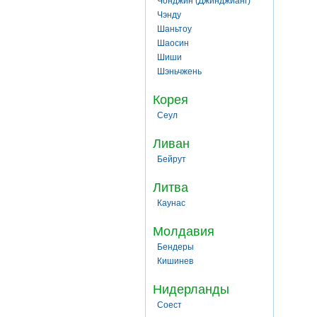
Чонджин (Джинджианг)
Чэнду
Шаньтоу
Шаосин
Шиши
Шэньчжень
Корея
Сеул
Ливан
Бейрут
Литва
Каунас
Молдавия
Бендеры
Кишинев
Нидерланды
Соест