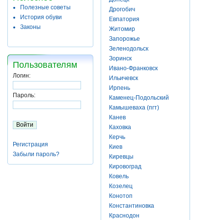
Полезные советы
Дрогобич
История обуви
Евпатория
Законы
Житомир
Запорожье
Зеленодольск
Зоринск
Пользователям
Ивано-Франковск
Логин:
Ильичевск
Ирпень
Пароль:
Каменец-Подольский
Камышеваха (пгт)
Канев
Каховка
Керчь
Регистрация
Киев
Забыли пароль?
Киревцы
Кировоград
Ковель
Козелец
Конотоп
Константиновка
Краснодон