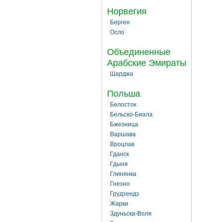
Норвегия
Берген
Осло
Объединенные
Арабские Эмираты
Шарджа
Польша
Белосток
Бельско-Биала
Бжезница
Варшава
Вроцлав
Гданск
Гдыня
Глинянка
Гнезно
Грудзендз
Жарки
Здуньска-Воля