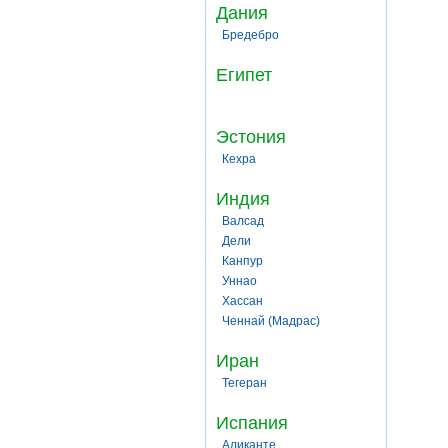
Дания
Бредебро
Египет
Эстония
Кехра
Индия
Валсад
Дели
Канпур
Уннао
Хассан
Ченнай (Мадрас)
Иран
Тегеран
Испания
Аликанте