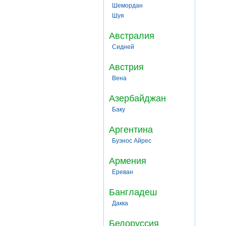
Шемордан
Шуя
Австралия
Сидней
Австрия
Вена
Азербайджан
Баку
Аргентина
Буэнос Айрес
Армения
Ереван
Бангладеш
Дакка
Белоруссия