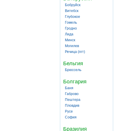
Бобруйск
Витебск
Глубокое
Гомель
Гродно
Лида
Минск
Могилев
Речица (пгт)
Бельгия
Брюссель
Болгария
Баня
Габрово
Пештера
Пловдив
Русе
София
Бразилия