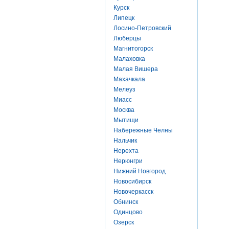
Курск
Липецк
Лосино-Петровский
Люберцы
Магнитогорск
Малаховка
Малая Вишера
Махачкала
Мелеуз
Миасс
Москва
Мытищи
Набережные Челны
Нальчик
Нерехта
Нерюнгри
Нижний Новгород
Новосибирск
Новочеркасск
Обнинск
Одинцово
Озерск