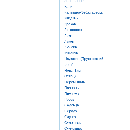
Зелена гора
Калиш
Кальваря-Зебжидовска
Квидзын
Краков
Легионово
Лодзь
Луков
Люблин
Мщонув
Надажин (Прушковский
повят)
Новы-Тарг
Отвоцк
Перемышль
Познань
Прушкув
Русец
Седльце
Серадз
Слупск
Сулеювек
Сулковице