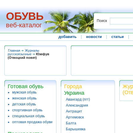
ОБУВЬ
Поиск
веб-каталог
добавить
|
новости
|
статьи
|
Главная
Журналы
русскоязычные
Юзефув
(Отвоцкий повят)
Готовая обувь
Города
Жур
(От
Украина
мужская обувь
женская обувь
Авангард (пгт)
детская обувь
Александрия
спортивная обувь
Антрацит
специальная обувь
Артемовск
оптовая продажа обуви
Балта
Барышевка