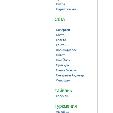
Нитра
Партизанське
США
Бивертон
Бостон
Голета
Кантон
Лос-Анджелес
Нивот
Нью Йорк
Орландо
Санта Моника
Северный Андовер
Феирфакс
Тайвань
Каосиан
Туркмения
Ашхабад