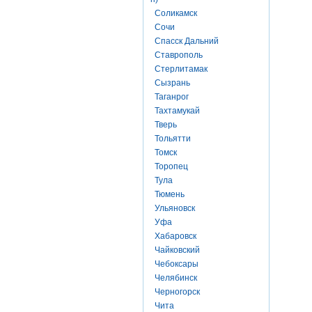
Соликамск
Сочи
Спасск Дальний
Ставрополь
Стерлитамак
Сызрань
Таганрог
Тахтамукай
Тверь
Тольятти
Томск
Торопец
Тула
Тюмень
Ульяновск
Уфа
Хабаровск
Чайковский
Чебоксары
Челябинск
Черногорск
Чита