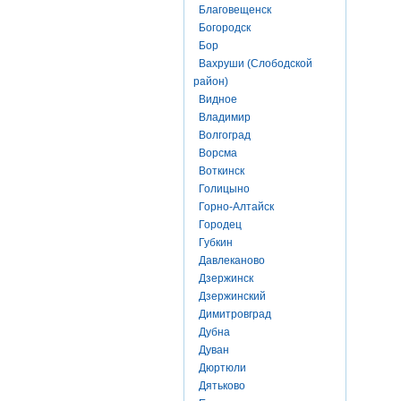
Благовещенск
Богородск
Бор
Вахруши (Слободской
район)
Видное
Владимир
Волгоград
Ворсма
Воткинск
Голицыно
Горно-Алтайск
Городец
Губкин
Давлеканово
Дзержинск
Дзержинский
Димитровград
Дубна
Дуван
Дюртюли
Дятьково