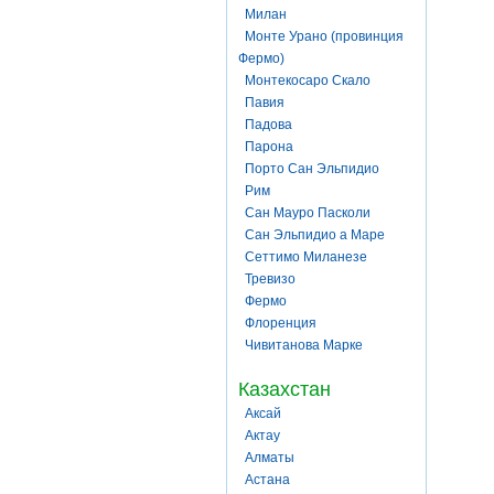
Милан
Монте Урано (провинция
Фермо)
Монтекосаро Скало
Павия
Падова
Парона
Порто Сан Эльпидио
Рим
Сан Мауро Пасколи
Сан Эльпидио а Маре
Сеттимо Миланезе
Тревизо
Фермо
Флоренция
Чивитанова Марке
Казахстан
Аксай
Актау
Алматы
Астана