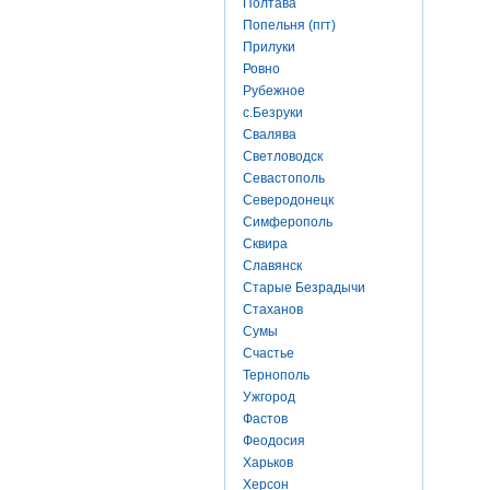
Полтава
Попельня (пгт)
Прилуки
Ровно
Рубежное
с.Безруки
Свалява
Светловодск
Севастополь
Северодонецк
Симферополь
Сквира
Славянск
Старые Безрадычи
Стаханов
Сумы
Счастье
Тернополь
Ужгород
Фастов
Феодосия
Харьков
Херсон