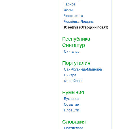
Тарнов
Хелм
Ченстохова
Червёнка-Лещины
Юзефув (Отвоцкий повят)
Республика
Сингапур
Сингапур
Португалия
Сан-Жуан-да-Мадейра
Синтра
Фелгейраш
Румыния
Бухарест
Орэштие
Плоешти
Словакия
Братислава