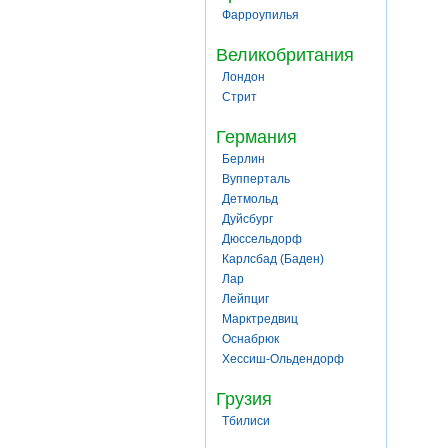
Фарроупилья
Великобритания
Лондон
Стрит
Германия
Берлин
Вупперталь
Детмольд
Дуйсбург
Дюссельдорф
Карлсбад (Баден)
Лар
Лейпциг
Марктредвиц
Оснабрюк
Хессиш-Ольдендорф
Грузия
Тбилиси