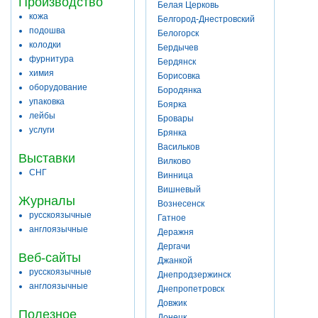
Производство
Белая Церковь
кожа
Белгород-Днестровский
подошва
Белогорск
колодки
Бердычев
фурнитура
Бердянск
химия
Борисовка
оборудование
Бородянка
упаковка
Боярка
лейбы
Бровары
услуги
Брянка
Васильков
Выставки
Вилково
СНГ
Винница
Вишневый
Журналы
Вознесенск
русскоязычные
Гатное
англоязычные
Деражня
Дергачи
Веб-сайты
Джанкой
русскоязычные
Днепродзержинск
англоязычные
Днепропетровск
Довжик
Полезное
Донецк