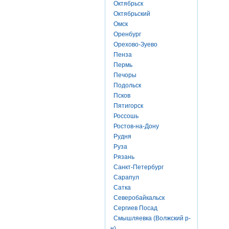
Октябрьск
Октябрьский
Омск
Оренбург
Орехово-Зуево
Пенза
Пермь
Печоры
Подольск
Псков
Пятигорск
Россошь
Ростов-на-Дону
Рудня
Руза
Рязань
Санкт-Петербург
Сарапул
Сатка
Северобайкальск
Сергиев Посад
Смышляевка (Волжский р-
н)