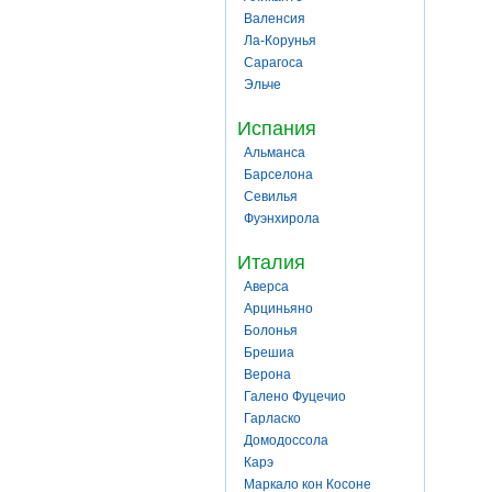
Валенсия
Ла-Корунья
Сарагоса
Эльче
Испания
Альманса
Барселона
Севилья
Фуэнхирола
Италия
Аверса
Арциньяно
Болонья
Брешиа
Верона
Галено Фуцечио
Гарласко
Домодоссола
Карэ
Маркало кон Косоне