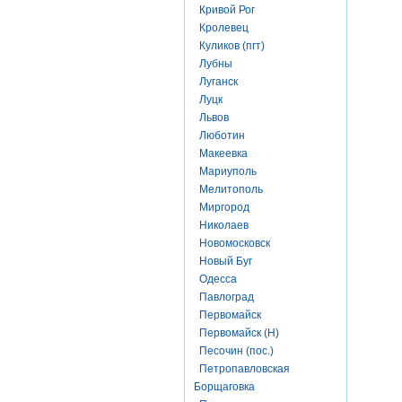
Кривой Рог
Кролевец
Куликов (пгт)
Лубны
Луганск
Луцк
Львов
Люботин
Макеевка
Мариуполь
Мелитополь
Миргород
Николаев
Новомосковск
Новый Буг
Одесса
Павлоград
Первомайск
Первомайск (Н)
Песочин (пос.)
Петропавловская
Борщаговка