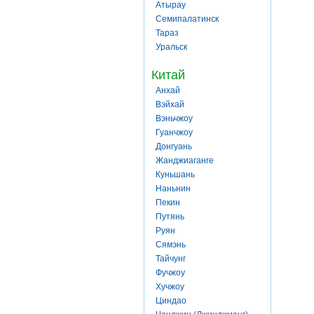
Атырау
Семипалатинск
Тараз
Уральск
Китай
Анхай
Вэйхай
Вэньчжоу
Гуанчжоу
Донгуань
Жанджиаганге
Куньшань
Наньнин
Пекин
Путянь
Руян
Сямэнь
Тайчунг
Фучжоу
Хучжоу
Циндао