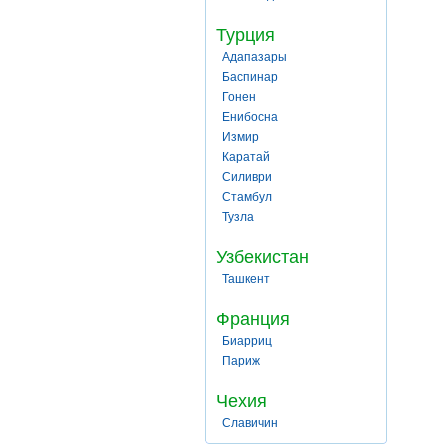
Турция
Адапазары
Баспинар
Гонен
Енибосна
Измир
Каратай
Силиври
Стамбул
Тузла
Узбекистан
Ташкент
Франция
Биарриц
Париж
Чехия
Славичин