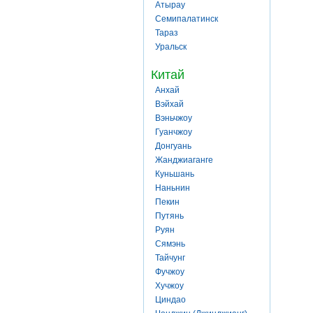
Атырау
Семипалатинск
Тараз
Уральск
Китай
Анхай
Вэйхай
Вэньчжоу
Гуанчжоу
Донгуань
Жанджиаганге
Куньшань
Наньнин
Пекин
Путянь
Руян
Сямэнь
Тайчунг
Фучжоу
Хучжоу
Циндао