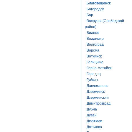
Благовещенск
Богородск
Бор
Вахруши (Слободской
район)
Видное
Владимир
Волгоград
Ворсма
Воткинск
Голицыно
Горно-Алтайск
Городец
Губкин
Давлеканово
Дзержинск
Дзержинский
Димитровград
Дубна
Дуван
Дюртюли
Дятьково