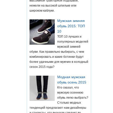
массивной тракторной подошвой,
нежели на высокой шпильке или
широком каблуке.
Мужская зимняя
обувь 2015: ТОП
10
ТОП 10 лучших и
популярных моделей
мужской зимней
обуви. Как правильно выбирать, с чем
комбинировать и какие ботинки будут
более удачными для мужчин в холодный
сезон 2015 года?
Модная мужская
обувь осень 2015
Кто сказал, что
мужскую осеннюю
обувь легко выбрать?
Столько модных
тенденций предлагают нам дизайнеры
и стилисты, что вначале следует во