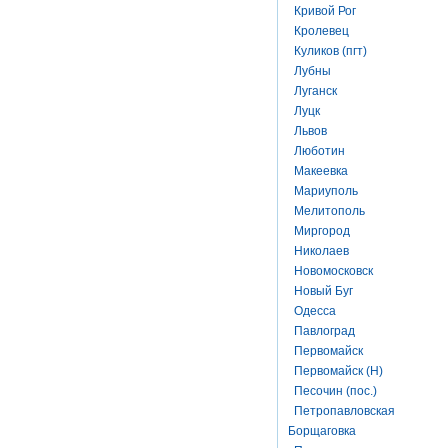
Кривой Рог
Кролевец
Куликов (пгт)
Лубны
Луганск
Луцк
Львов
Люботин
Макеевка
Мариуполь
Мелитополь
Миргород
Николаев
Новомосковск
Новый Буг
Одесса
Павлоград
Первомайск
Первомайск (Н)
Песочин (пос.)
Петропавловская
Борщаговка