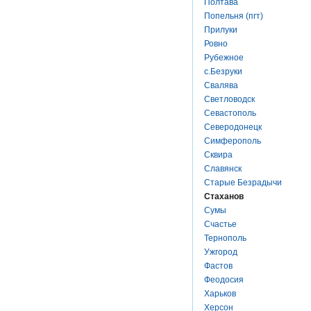
Полтава
Попельня (пгт)
Прилуки
Ровно
Рубежное
с.Безруки
Свалява
Светловодск
Севастополь
Северодонецк
Симферополь
Сквира
Славянск
Старые Безрадычи
Стаханов
Сумы
Счастье
Тернополь
Ужгород
Фастов
Феодосия
Харьков
Херсон