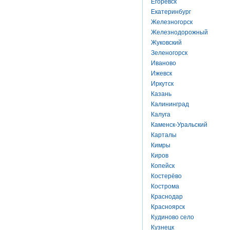
Егоревск
Екатеринбург
Железногорск
Железнодорожный
Жуковский
Зеленогорск
Иваново
Ижевск
Иркутск
Казань
Калининград
Калуга
Каменск-Уральский
Карталы
Кимры
Киров
Копейск
Костерёво
Кострома
Краснодар
Красноярск
Кудиново село
Кузнецк