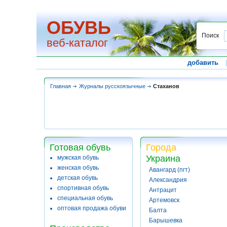
ОБУВЬ
Поиск
веб-каталог
добавить
Главная
Журналы русскоязычные
Стаханов
Готовая обувь
Города
Украина
мужская обувь
женская обувь
Авангард (пгт)
детская обувь
Александрия
спортивная обувь
Антрацит
специальная обувь
Артемовск
оптовая продажа обуви
Балта
Барышевка