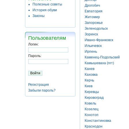
Полезные советы
Дрогобич
История обуви
Евпатория
Законы
Житомир
Запорожье
Зеленодольск
Зоринск
Пользователям
Ивано-Франковск
Логин:
Ильичевск
Ирпень
Пароль:
Каменец-Подольский
Камышеваха (пгт)
Канев
Каховка
Керчь
Регистрация
Киев
Забыли пароль?
Киревцы
Кировоград
Ковель
Козелец
Конотоп
Константиновка
Краснодон