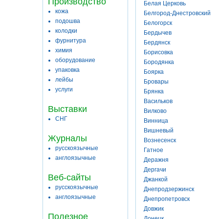
Производство
Белая Церковь
кожа
Белгород-Днестровский
подошва
Белогорск
колодки
Бердычев
фурнитура
Бердянск
химия
Борисовка
оборудование
Бородянка
упаковка
Боярка
лейбы
Бровары
услуги
Брянка
Васильков
Выставки
Вилково
СНГ
Винница
Вишневый
Журналы
Вознесенск
русскоязычные
Гатное
англоязычные
Деражня
Дергачи
Веб-сайты
Джанкой
русскоязычные
Днепродзержинск
англоязычные
Днепропетровск
Довжик
Полезное
Донецк