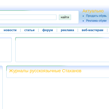
Актуально
Продать обувь
Реклама обуви
|
новости
|
статьи
|
форум
|
реклама
|
веб-мастерам
|
Журналы русскоязычные Стаханов