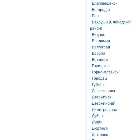
Благовещенск
Богородск
Бор
Вахруши (Слободской
район)
Видное
Владимир
Волгоград
Ворсма
Воткинск
Голицыно
Горно-Алтайск
Городец
Губкин
Давлеканово
Дзержинск
Дзержинский
Димитровград
Дубна
Дуван
Дюртюли
Дятьково