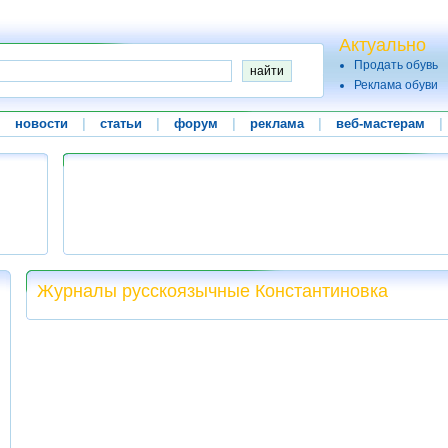
Актуально
Продать обувь
Реклама обуви
|
новости
|
статьи
|
форум
|
реклама
|
веб-мастерам
|
Журналы русскоязычные Константиновка