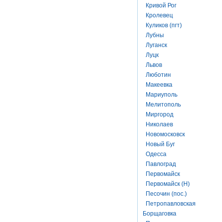
Кривой Рог
Кролевец
Куликов (пгт)
Лубны
Луганск
Луцк
Львов
Люботин
Макеевка
Мариуполь
Мелитополь
Миргород
Николаев
Новомосковск
Новый Буг
Одесса
Павлоград
Первомайск
Первомайск (Н)
Песочин (пос.)
Петропавловская
Борщаговка