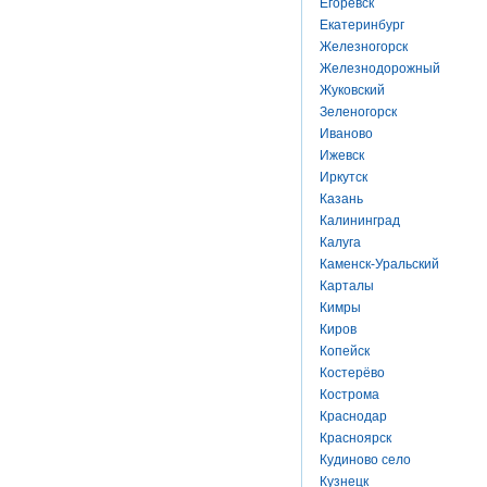
Егоревск
Екатеринбург
Железногорск
Железнодорожный
Жуковский
Зеленогорск
Иваново
Ижевск
Иркутск
Казань
Калининград
Калуга
Каменск-Уральский
Карталы
Кимры
Киров
Копейск
Костерёво
Кострома
Краснодар
Красноярск
Кудиново село
Кузнецк