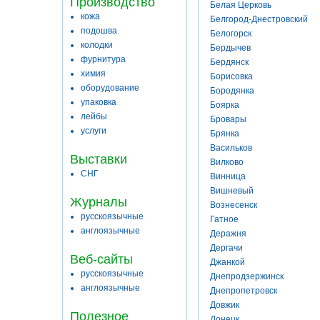
Производство
Белая Церковь
кожа
Белгород-Днестровский
подошва
Белогорск
колодки
Бердычев
фурнитура
Бердянск
химия
Борисовка
оборудование
Бородянка
упаковка
Боярка
лейбы
Бровары
услуги
Брянка
Васильков
Выставки
Вилково
СНГ
Винница
Вишневый
Журналы
Вознесенск
русскоязычные
Гатное
англоязычные
Деражня
Дергачи
Веб-сайты
Джанкой
русскоязычные
Днепродзержинск
англоязычные
Днепропетровск
Довжик
Полезное
Донецк