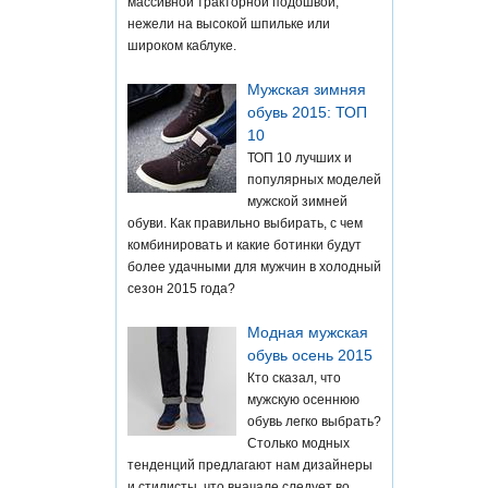
массивной тракторной подошвой,
нежели на высокой шпильке или
широком каблуке.
Мужская зимняя
обувь 2015: ТОП
10
ТОП 10 лучших и
популярных моделей
мужской зимней
обуви. Как правильно выбирать, с чем
комбинировать и какие ботинки будут
более удачными для мужчин в холодный
сезон 2015 года?
Модная мужская
обувь осень 2015
Кто сказал, что
мужскую осеннюю
обувь легко выбрать?
Столько модных
тенденций предлагают нам дизайнеры
и стилисты, что вначале следует во