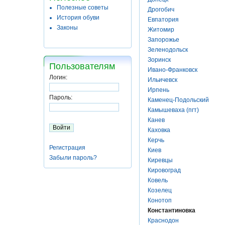
Полезные советы
Дрогобич
История обуви
Евпатория
Законы
Житомир
Запорожье
Зеленодольск
Зоринск
Пользователям
Ивано-Франковск
Логин:
Ильичевск
Ирпень
Пароль:
Каменец-Подольский
Камышеваха (пгт)
Канев
Каховка
Керчь
Регистрация
Киев
Забыли пароль?
Киревцы
Кировоград
Ковель
Козелец
Конотоп
Константиновка
Краснодон