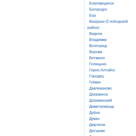
Благовещенск
Богородск
Бор
Вахруши (Слободской
район)
Видное
Владимир
Волгоград
Ворсма
Воткинск
Голицыно
Горно-Алтайск
Городец
Губкин
Давлеканово
Дзержинск
Дзержинский
Димитровград
Дубна
Дуван
Дюртюли
Дятьково