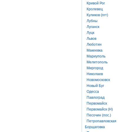
Кривой Рог
Кролевец
Куликов (пгт)
Лубны
Луганск
Луцк
Львов
Люботин
Макеевка
Мариуполь
Мелитополь
Миргород
Николаев
Новомосковск
Новый Буг
Одесса
Павлоград
Первомайск
Первомайск (Н)
Песочин (пос.)
Петропавловская
Борщаговка