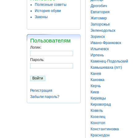
Полезные советы
Дрогобич
История обуви
Евпатория
Законы
Житомир
Запорожье
Зеленодольск
Зоринск
Пользователям
Ивано-Франковск
Логин:
Ильичевск
Ирпень
Пароль:
Каменец-Подольский
Камышеваха (пгт)
Канев
Каховка
Керчь
Регистрация
Киев
Забыли пароль?
Киревцы
Кировоград
Ковель
Козелец
Конотоп
Константиновка
Краснодон