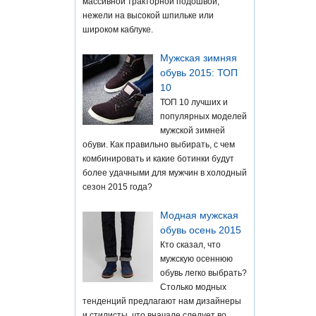
массивной тракторной подошвой,
нежели на высокой шпильке или
широком каблуке.
Мужская зимняя
обувь 2015: ТОП
10
ТОП 10 лучших и
популярных моделей
мужской зимней
обуви. Как правильно выбирать, с чем
комбинировать и какие ботинки будут
более удачными для мужчин в холодный
сезон 2015 года?
Модная мужская
обувь осень 2015
Кто сказал, что
мужскую осеннюю
обувь легко выбрать?
Столько модных
тенденций предлагают нам дизайнеры
и стилисты, что вначале следует во