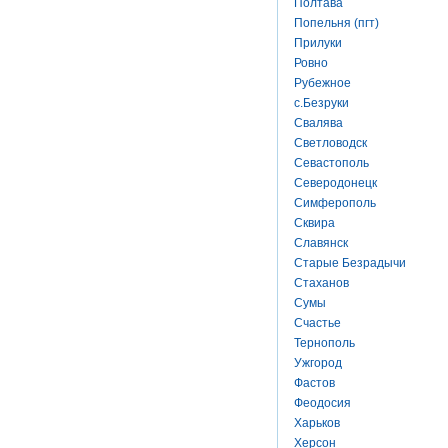
Полтава
Попельня (пгт)
Прилуки
Ровно
Рубежное
с.Безруки
Свалява
Светловодск
Севастополь
Северодонецк
Симферополь
Сквира
Славянск
Старые Безрадычи
Стаханов
Сумы
Счастье
Тернополь
Ужгород
Фастов
Феодосия
Харьков
Херсон