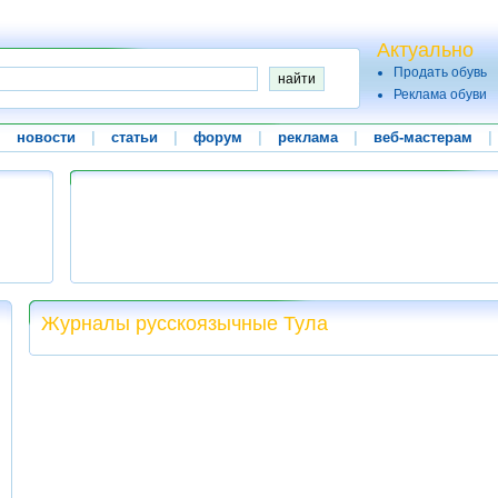
Актуально
Продать обувь
Реклама обуви
|
новости
|
статьи
|
форум
|
реклама
|
веб-мастерам
|
Журналы русскоязычные Тула