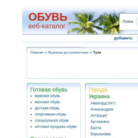
ОБУВЬ
Поиск
веб-каталог
добавить
Главная
Журналы русскоязычные
Тула
Готовая обувь
Города
Украина
мужская обувь
женская обувь
Авангард (пгт)
детская обувь
Александрия
спортивная обувь
Антрацит
специальная обувь
Артемовск
оптовая продажа обуви
Балта
Барышевка