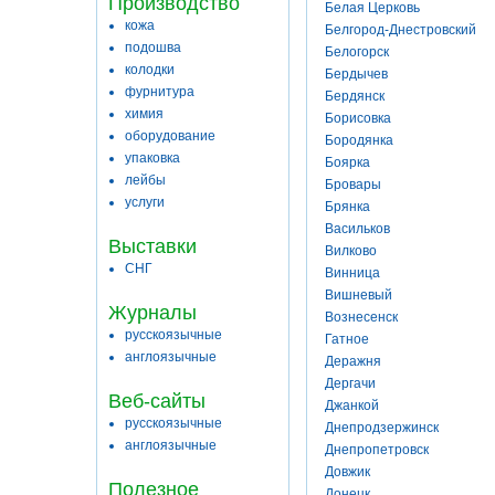
Производство
Белая Церковь
кожа
Белгород-Днестровский
подошва
Белогорск
колодки
Бердычев
фурнитура
Бердянск
химия
Борисовка
оборудование
Бородянка
упаковка
Боярка
лейбы
Бровары
услуги
Брянка
Васильков
Выставки
Вилково
СНГ
Винница
Вишневый
Журналы
Вознесенск
русскоязычные
Гатное
англоязычные
Деражня
Дергачи
Веб-сайты
Джанкой
русскоязычные
Днепродзержинск
англоязычные
Днепропетровск
Довжик
Полезное
Донецк