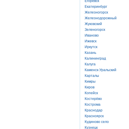
Егоревск
Екатеринбург
Железногорск
Железнодорожный
Жуковский
Зеленогорск
Иваново
Ижевск
Иркутск
Казань
Калининград
Калуга
Каменск-Уральский
Карталы
Кимры
Киров
Копейск
Костерёво
Кострома
Краснодар
Красноярск
Кудиново село
Кузнецк