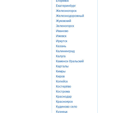
Егоревск
Екатеринбург
Железногорск
Железнодорожный
Жуковский
Зеленогорск
Иваново
Ижевск
Иркутск
Казань
Калининград
Калуга
Каменск-Уральский
Карталы
Кимры
Киров
Копейск
Костерёво
Кострома
Краснодар
Красноярск
Кудиново село
Кузнецк