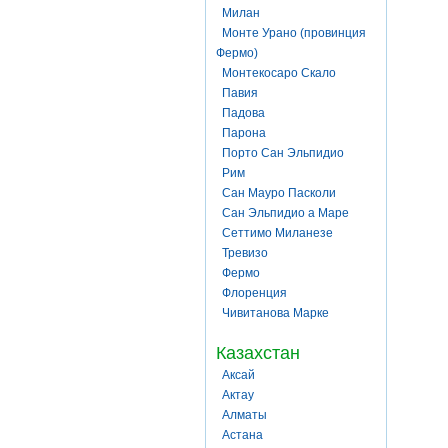
Милан
Монте Урано (провинция
Фермо)
Монтекосаро Скало
Павия
Падова
Парона
Порто Сан Эльпидио
Рим
Сан Мауро Пасколи
Сан Эльпидио а Маре
Сеттимо Миланезе
Тревизо
Фермо
Флоренция
Чивитанова Марке
Казахстан
Аксай
Актау
Алматы
Астана