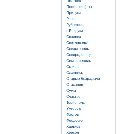
Полтава
Попельня (пгт)
Прилуки
Ровно
Рубежное
с.Безруки
Свалява
Светловодск
Севастополь
Северодонецк
Симферополь
Сквира
Славянск
Старые Безрадычи
Стаханов
Сумы
Счастье
Тернополь
Ужгород
Фастов
Феодосия
Харьков
Херсон