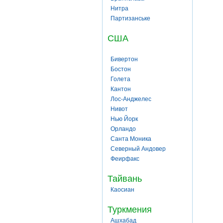
Нитра
Партизанське
США
Бивертон
Бостон
Голета
Кантон
Лос-Анджелес
Нивот
Нью Йорк
Орландо
Санта Моника
Северный Андовер
Феирфакс
Тайвань
Каосиан
Туркмения
Ашхабад