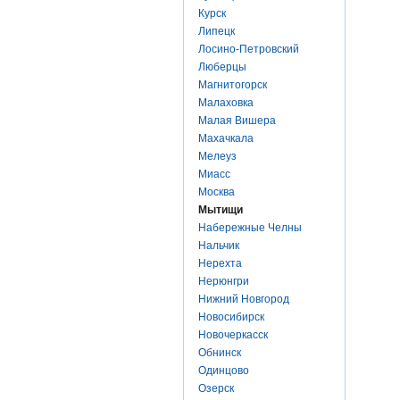
Курск
Липецк
Лосино-Петровский
Люберцы
Магнитогорск
Малаховка
Малая Вишера
Махачкала
Мелеуз
Миасс
Москва
Мытищи
Набережные Челны
Нальчик
Нерехта
Нерюнгри
Нижний Новгород
Новосибирск
Новочеркасск
Обнинск
Одинцово
Озерск