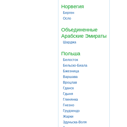
Норвегия
Берген
Осло
Объединенные
Арабские Эмираты
Шарджа
Польша
Белосток
Бельско-Биала
Бжезница
Варшава
Вроцлав
Гданск
Гдыня
Глинянка
Гнезно
Грудзендз
Жарки
Здуньска-Воля