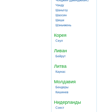
Чонджин (Джинджианг)
Чэнду
Шаньтоу
Шаосин
Шиши
Шэньчжень
Корея
Сеул
Ливан
Бейрут
Литва
Каунас
Молдавия
Бендеры
Кишинев
Нидерланды
Соест