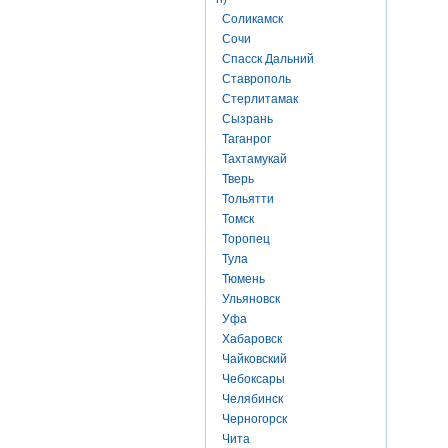
Соликамск
Сочи
Спасск Дальний
Ставрополь
Стерлитамак
Сызрань
Таганрог
Тахтамукай
Тверь
Тольятти
Томск
Торопец
Тула
Тюмень
Ульяновск
Уфа
Хабаровск
Чайковский
Чебоксары
Челябинск
Черногорск
Чита