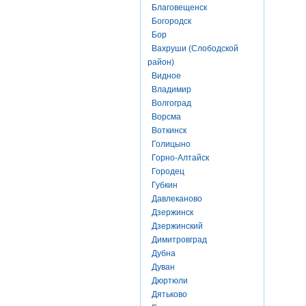
Благовещенск
Богородск
Бор
Вахруши (Слободской
район)
Видное
Владимир
Волгоград
Ворсма
Воткинск
Голицыно
Горно-Алтайск
Городец
Губкин
Давлеканово
Дзержинск
Дзержинский
Димитровград
Дубна
Дуван
Дюртюли
Дятьково