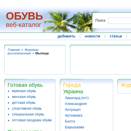
ОБУВЬ
Поиск
веб-каталог
добавить
|
новости
|
статьи
|
Главная
Журналы
русскоязычные
Мытищи
Готовая обувь
Города
Жур
Украина
мужская обувь
женская обувь
Авангард (пгт)
детская обувь
Александрия
спортивная обувь
Антрацит
специальная обувь
Артемовск
оптовая продажа обуви
Балта
Барышевка