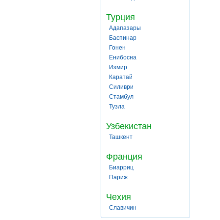
Турция
Адапазары
Баспинар
Гонен
Енибосна
Измир
Каратай
Силиври
Стамбул
Тузла
Узбекистан
Ташкент
Франция
Биарриц
Париж
Чехия
Славичин