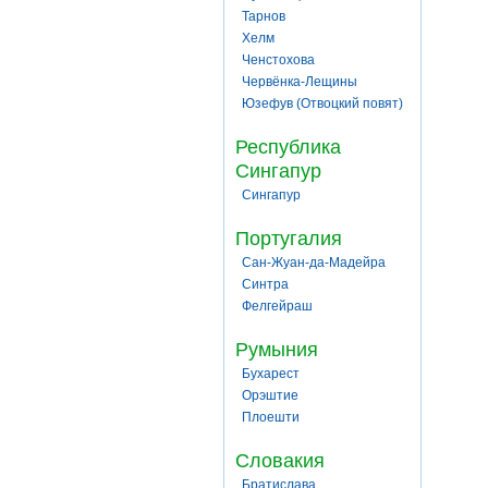
Тарнов
Хелм
Ченстохова
Червёнка-Лещины
Юзефув (Отвоцкий повят)
Республика
Сингапур
Сингапур
Португалия
Сан-Жуан-да-Мадейра
Синтра
Фелгейраш
Румыния
Бухарест
Орэштие
Плоешти
Словакия
Братислава