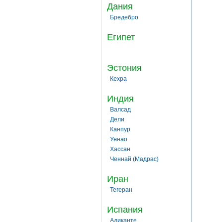
Дания
Бредебро
Египет
Эстония
Кехра
Индия
Валсад
Дели
Канпур
Уннао
Хассан
Ченнай (Мадрас)
Иран
Тегеран
Испания
Аликанте