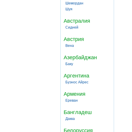
Шемордан
Шуя
Австралия
Сидней
Австрия
Вена
Азербайджан
Баку
Аргентина
Буэнос Айрес
Армения
Ереван
Бангладеш
Дакка
Белоруссия