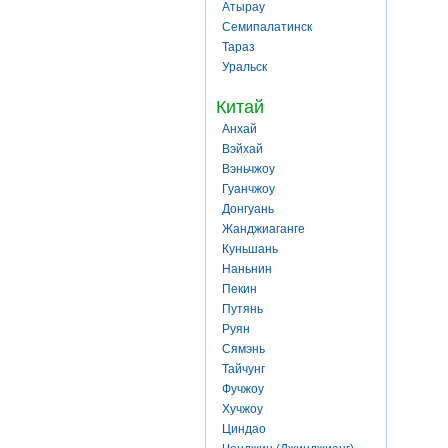
Атырау
Семипалатинск
Тараз
Уральск
Китай
Анхай
Вэйхай
Вэньчжоу
Гуанчжоу
Донгуань
Жанджиаганге
Куньшань
Наньнин
Пекин
Путянь
Руян
Сямэнь
Тайчунг
Фучжоу
Хучжоу
Циндао