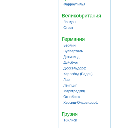
Фарроупилья
Великобритания
Лондон
Стрит
Германия
Берлин
Вупперталь
Детмольд
Дуйсбург
Дюссельдорф
Карлсбад (Баден)
Лар
Лейпциг
Марктредвиц
Оснабрюк
Хессиш-Ольдендорф
Грузия
Тбилиси