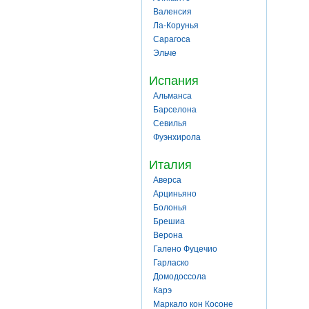
Валенсия
Ла-Корунья
Сарагоса
Эльче
Испания
Альманса
Барселона
Севилья
Фуэнхирола
Италия
Аверса
Арциньяно
Болонья
Брешиа
Верона
Галено Фуцечио
Гарласко
Домодоссола
Карэ
Маркало кон Косоне