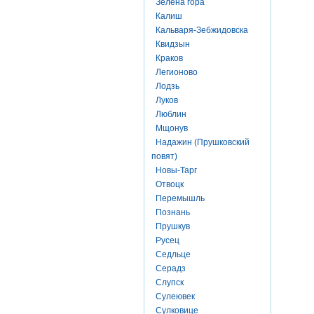
Зелена гора
Калиш
Кальваря-Зебжидовска
Квидзын
Краков
Легионово
Лодзь
Луков
Люблин
Мщонув
Надажин (Прушковский
повят)
Новы-Тарг
Отвоцк
Перемышль
Познань
Прушкув
Русец
Седльце
Серадз
Слупск
Сулеювек
Сулковице