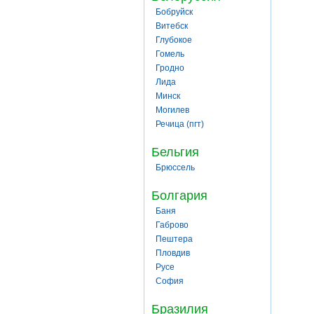
Бобруйск
Витебск
Глубокое
Гомель
Гродно
Лида
Минск
Могилев
Речица (пгт)
Бельгия
Брюссель
Болгария
Баня
Габрово
Пештера
Пловдив
Русе
София
Бразилия