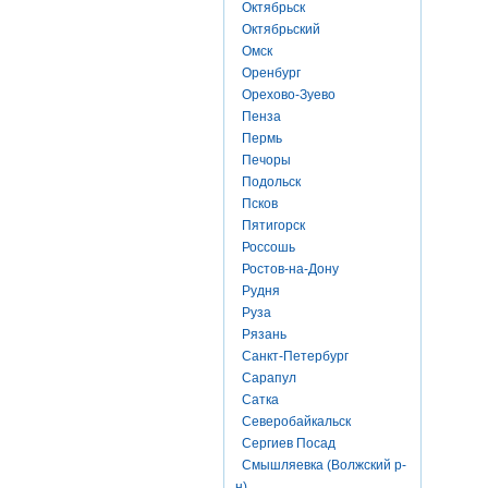
Октябрьск
Октябрьский
Омск
Оренбург
Орехово-Зуево
Пенза
Пермь
Печоры
Подольск
Псков
Пятигорск
Россошь
Ростов-на-Дону
Рудня
Руза
Рязань
Санкт-Петербург
Сарапул
Сатка
Северобайкальск
Сергиев Посад
Смышляевка (Волжский р-
н)