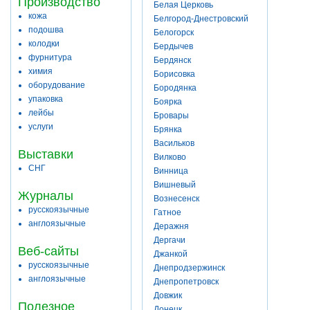
Производство
Белая Церковь
кожа
Белгород-Днестровский
подошва
Белогорск
колодки
Бердычев
фурнитура
Бердянск
химия
Борисовка
оборудование
Бородянка
упаковка
Боярка
лейбы
Бровары
услуги
Брянка
Васильков
Выставки
Вилково
СНГ
Винница
Вишневый
Журналы
Вознесенск
русскоязычные
Гатное
англоязычные
Деражня
Дергачи
Веб-сайты
Джанкой
русскоязычные
Днепродзержинск
англоязычные
Днепропетровск
Довжик
Полезное
Донецк