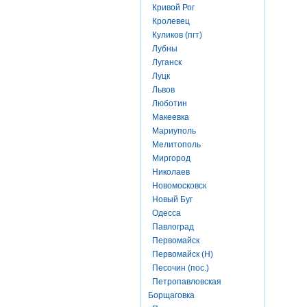
Кривой Рог
Кролевец
Куликов (пгт)
Лубны
Луганск
Луцк
Львов
Люботин
Макеевка
Мариуполь
Мелитополь
Миргород
Николаев
Новомосковск
Новый Буг
Одесса
Павлоград
Первомайск
Первомайск (Н)
Песочин (пос.)
Петропавловская
Борщаговка