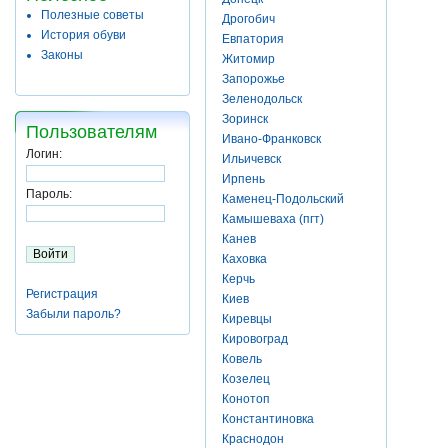
Полезные советы
Дрогобич
История обуви
Евпатория
Законы
Житомир
Запорожье
Зеленодольск
Зоринск
Пользователям
Ивано-Франковск
Логин:
Ильичевск
Ирпень
Пароль:
Каменец-Подольский
Камышеваха (пгт)
Канев
Каховка
Керчь
Регистрация
Киев
Забыли пароль?
Киревцы
Кировоград
Ковель
Козелец
Конотоп
Константиновка
Краснодон