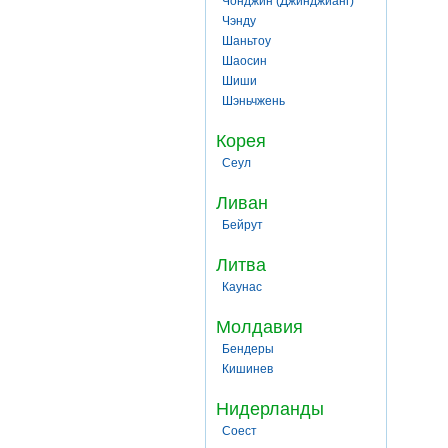
Чонджин (Джинджианг)
Чэнду
Шаньтоу
Шаосин
Шиши
Шэньчжень
Корея
Сеул
Ливан
Бейрут
Литва
Каунас
Молдавия
Бендеры
Кишинев
Нидерланды
Соест