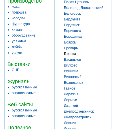
Производство
Белая Церковь
кожа
Белгород-Днестровский
подошва
Белогорск
колодки
Бердычев
фурнитура
Бердянск
химия
Борисовка
оборудование
Бородянка
упаковка
Боярка
лейбы
Бровары
услуги
Брянка
Васильков
Выставки
Вилково
СНГ
Винница
Вишневый
Журналы
Вознесенск
русскоязычные
Гатное
англоязычные
Деражня
Дергачи
Веб-сайты
Джанкой
русскоязычные
Днепродзержинск
англоязычные
Днепропетровск
Довжик
Полезное
Донецк