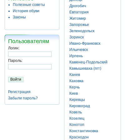
Полезные советы
Дрогобич
История обуви
Евпатория
Законы
Житомир
Запорожье
Зеленодольск
Зоринск
Пользователям
Ивано-Франковск
Логин:
Ильичевск
Ирпень
Пароль:
Каменец-Подольский
Камышеваха (пгт)
Канев
Каховка
Керчь
Регистрация
Киев
Забыли пароль?
Киревцы
Кировоград
Ковель
Козелец
Конотоп
Константиновка
Краснодон