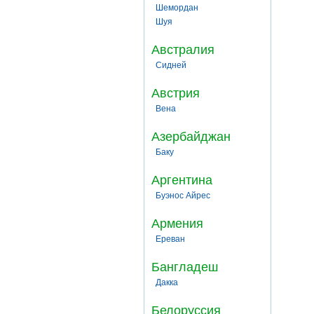
Шемордан
Шуя
Австралия
Сидней
Австрия
Вена
Азербайджан
Баку
Аргентина
Буэнос Айрес
Армения
Ереван
Бангладеш
Дакка
Белоруссия