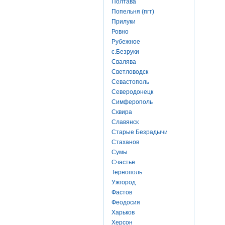
Полтава
Попельня (пгт)
Прилуки
Ровно
Рубежное
с.Безруки
Свалява
Светловодск
Севастополь
Северодонецк
Симферополь
Сквира
Славянск
Старые Безрадычи
Стаханов
Сумы
Счастье
Тернополь
Ужгород
Фастов
Феодосия
Харьков
Херсон