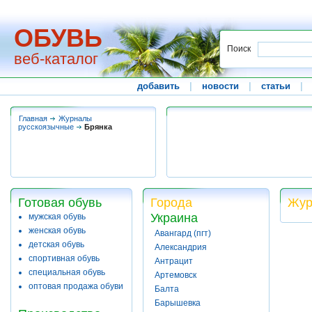
ОБУВЬ
Поиск
веб-каталог
добавить
|
новости
|
статьи
|
Главная
Журналы
русскоязычные
Брянка
Готовая обувь
Города
Жур
Украина
мужская обувь
женская обувь
Авангард (пгт)
детская обувь
Александрия
спортивная обувь
Антрацит
специальная обувь
Артемовск
оптовая продажа обуви
Балта
Барышевка