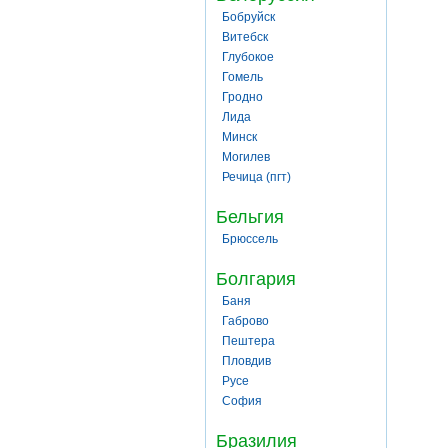
Бобруйск
Витебск
Глубокое
Гомель
Гродно
Лида
Минск
Могилев
Речица (пгт)
Бельгия
Брюссель
Болгария
Баня
Габрово
Пештера
Пловдив
Русе
София
Бразилия