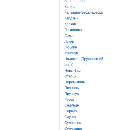
Зелена гора
Калиш
Кальваря-Зебжидовска
Квидзын
Краков
Легионово
Лодзь
Луков
Люблин
Мщонув
Надажин (Прушковский
повят)
Новы-Тарг
Отвоцк
Перемышль
Познань
Прушкув
Русец
Седльце
Серадз
Слупск
Сулеювек
Сулковице