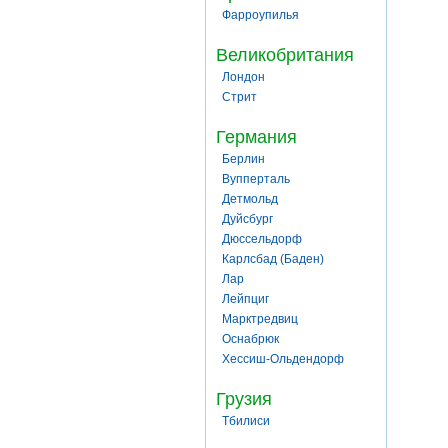
Фарроупилья
Великобритания
Лондон
Стрит
Германия
Берлин
Вупперталь
Детмольд
Дуйсбург
Дюссельдорф
Карлсбад (Баден)
Лар
Лейпциг
Марктредвиц
Оснабрюк
Хессиш-Ольдендорф
Грузия
Тбилиси