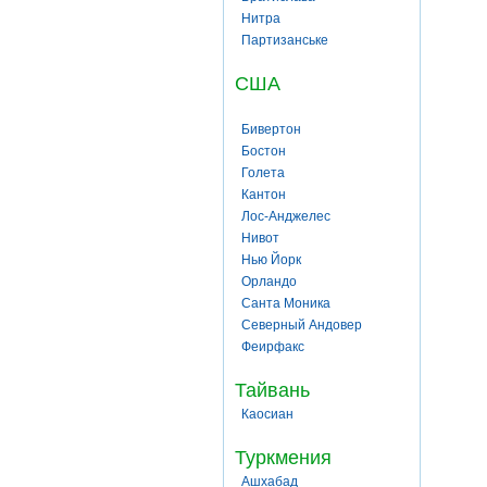
Нитра
Партизанське
США
Бивертон
Бостон
Голета
Кантон
Лос-Анджелес
Нивот
Нью Йорк
Орландо
Санта Моника
Северный Андовер
Феирфакс
Тайвань
Каосиан
Туркмения
Ашхабад