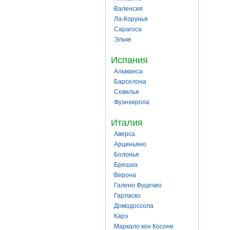
Валенсия
Ла-Корунья
Сарагоса
Эльче
Испания
Альманса
Барселона
Севилья
Фуэнхирола
Италия
Аверса
Арциньяно
Болонья
Брешиа
Верона
Галено Фуцечио
Гарласко
Домодоссола
Карэ
Маркало кон Косоне