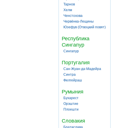
Тарнов
Хелм
Ченстохова
Червёнка-Лещины
Юзефув (Отвоцкий повят)
Республика
Сингапур
Сингапур
Португалия
Сан-Жуан-да-Мадейра
Синтра
Фелгейраш
Румыния
Бухарест
Орэштие
Плоешти
Словакия
Братислава