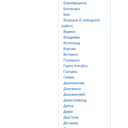
Благовещенск
Богородск
Бор
Вахруши (Слободской
район)
Видное
Владимир
Волгоград
Ворсма
Воткинск
Голицыно
Горно-Алтайск
Городец
Губкин
Давлеканово
Дзержинск
Дзержинский
Димитровград
Дубна
Дуван
Дюртюли
Дятьково