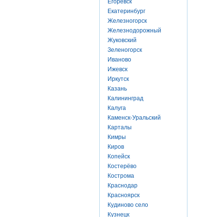
Егоревск
Екатеринбург
Железногорск
Железнодорожный
Жуковский
Зеленогорск
Иваново
Ижевск
Иркутск
Казань
Калининград
Калуга
Каменск-Уральский
Карталы
Кимры
Киров
Копейск
Костерёво
Кострома
Краснодар
Красноярск
Кудиново село
Кузнецк