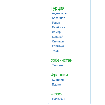
Турция
Адапазары
Баспинар
Гонен
Енибосна
Измир
Каратай
Силиври
Стамбул
Тузла
Узбекистан
Ташкент
Франция
Биарриц
Париж
Чехия
Славичин