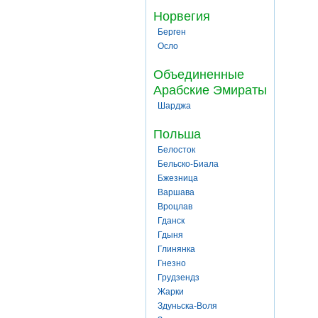
Норвегия
Берген
Осло
Объединенные
Арабские Эмираты
Шарджа
Польша
Белосток
Бельско-Биала
Бжезница
Варшава
Вроцлав
Гданск
Гдыня
Глинянка
Гнезно
Грудзендз
Жарки
Здуньска-Воля