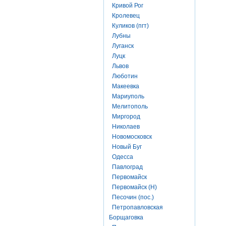
Кривой Рог
Кролевец
Куликов (пгт)
Лубны
Луганск
Луцк
Львов
Люботин
Макеевка
Мариуполь
Мелитополь
Миргород
Николаев
Новомосковск
Новый Буг
Одесса
Павлоград
Первомайск
Первомайск (Н)
Песочин (пос.)
Петропавловская
Борщаговка