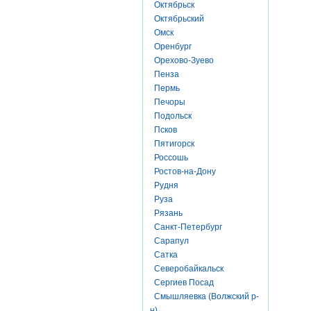
Октябрьск
Октябрьский
Омск
Оренбург
Орехово-Зуево
Пенза
Пермь
Печоры
Подольск
Псков
Пятигорск
Россошь
Ростов-на-Дону
Рудня
Руза
Рязань
Санкт-Петербург
Сарапул
Сатка
Северобайкальск
Сергиев Посад
Смышляевка (Волжский р-
н)