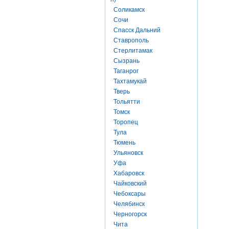
Соликамск
Сочи
Спасск Дальний
Ставрополь
Стерлитамак
Сызрань
Таганрог
Тахтамукай
Тверь
Тольятти
Томск
Торопец
Тула
Тюмень
Ульяновск
Уфа
Хабаровск
Чайковский
Чебоксары
Челябинск
Черногорск
Чита