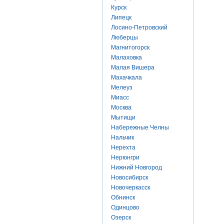
Курск
Липецк
Лосино-Петровский
Люберцы
Магнитогорск
Малаховка
Малая Вишера
Махачкала
Мелеуз
Миасс
Москва
Мытищи
Набережные Челны
Нальчик
Нерехта
Нерюнгри
Нижний Новгород
Новосибирск
Новочеркасск
Обнинск
Одинцово
Озерск