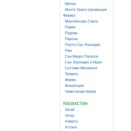
Милан
Монте Урано (провинция
Фермо)
Монтекосаро Скало
Павия
Падова
Парона
Порто Сан Эльпидио
Рим
Сан Мауро Пасколи
Сан Эльпидио а Маре
Сеттимо Миланезе
Тревизо
Фермо
Флоренция
Чивитанова Марке
Казахстан
Аксай
Актау
Алматы
Астана