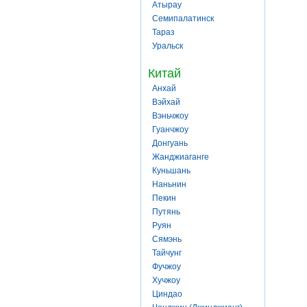
Атырау
Семипалатинск
Тараз
Уральск
Китай
Анхай
Вэйхай
Вэньчжоу
Гуанчжоу
Донгуань
Жанджиаганге
Куньшань
Наньнин
Пекин
Путянь
Руян
Сямэнь
Тайчунг
Фучжоу
Хучжоу
Циндао