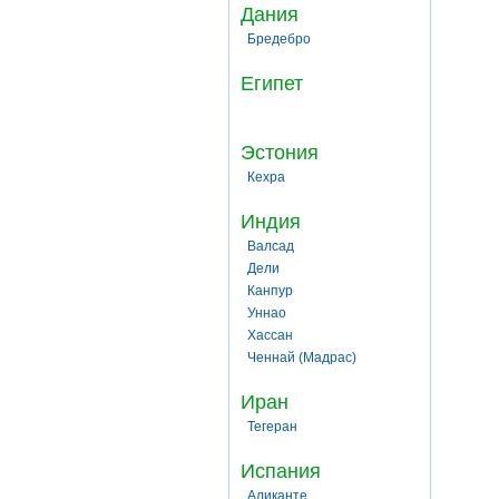
Дания
Бредебро
Египет
Эстония
Кехра
Индия
Валсад
Дели
Канпур
Уннао
Хассан
Ченнай (Мадрас)
Иран
Тегеран
Испания
Аликанте